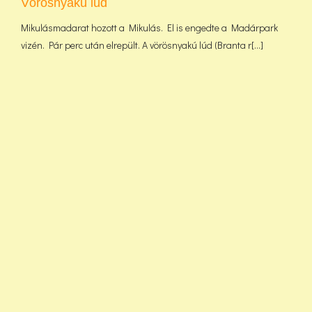
Vörösnyakú lúd
Mikulásmadarat hozott a Mikulás. El is engedte a Madárpark
vizén. Pár perc után elrepült. A vörösnyakú lúd (Branta r[...]