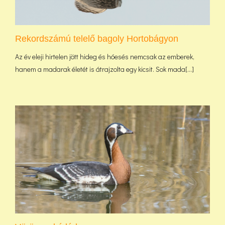
Rekordszámú telelő bagoly Hortobágyon
Az év eleji hirtelen jött hideg és hóesés nemcsak az emberek,
hanem a madarak életét is átrajzolta egy kicsit. Sok mada[...]