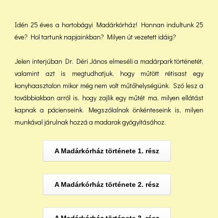
Idén 25 éves a hortobágyi Madárkórház! Honnan indultunk 25
éve? Hol tartunk napjainkban? Milyen út vezetett idáig?
Jelen interjúban Dr. Déri János elmeséli a madárpark történetét,
valamint azt is megtudhatjuk, hogy műtött rétisast egy
konyhaasztalon mikor még nem volt műtőhelységünk. Szó lesz a
továbbiakban arról is, hogy zajlik egy műtét ma, milyen ellátást
kapnak a pácienseink. Megszólalnak önkénteseink is, milyen
munkával járulnak hozzá a madarak gyógyításához.
A Madárkórház története 1. rész
A Madárkórház története 2. rész
A Madárkórház története 3. rész