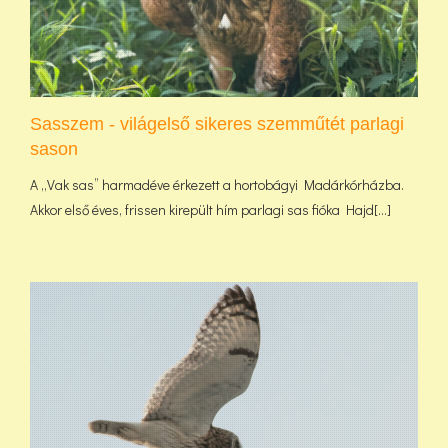
Sasszem - világelső sikeres szemműtét parlagi
sason
A „Vak sas” harmadéve érkezett a hortobágyi Madárkórházba.
Akkor első éves, frissen kirepült hím parlagi sas fióka Hajd[...]