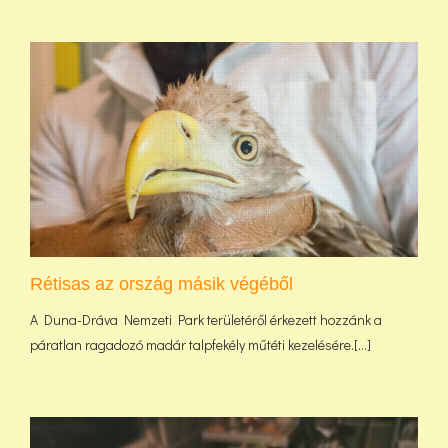
Rétisas az ország másik végéből
A Duna-Dráva Nemzeti Park területéről érkezett hozzánk a
páratlan ragadozó madár talpfekély műtéti kezelésére.[...]