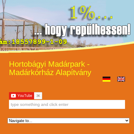
Hortobágyi Madárpark -
Madárkórház Alapítvány