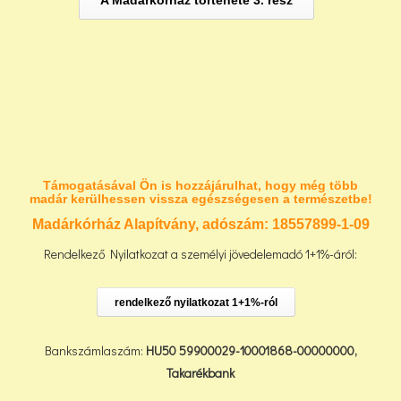
Támogatásával Ön is hozzájárulhat, hogy még több
madár kerülhessen vissza egészségesen a természetbe!
Madárkórház Alapítvány, adószám:
18557899-1-09
Rendelkező Nyilatkozat a személyi jövedelemadó 1+1%-áról:
rendelkező nyilatkozat 1+1%-ról
Bankszámlaszám:
HU50 59900029-10001868-00000000,
Takarékbank