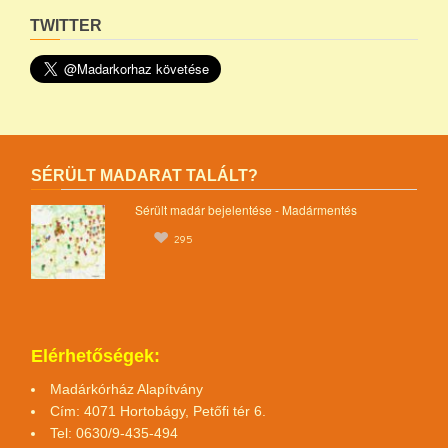
TWITTER
SÉRÜLT MADARAT TALÁLT?
Sérült madár bejelentése - Madármentés
295
Elérhetőségek:
Madárkórház Alapítvány
Cím: 4071 Hortobágy, Petőfi tér 6.
Tel: 0630/9-435-494