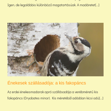
Igen, de legalábbis különböző magatartásúak. A madáretet[...]
Énekesek szállásadója: a kis fakopáncs
Az erdei énekesmadarak apró szállásadója a verébméretű kis
fakopáncs (Dryobates minor). Kis méretéből adódóan kicsi odú[...]