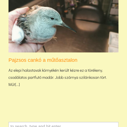
Pajzsos cankó a műtőasztalon
Az elepi halastavak környékén került kézre ez a törékeny,
csodálatos partfutó madár. Jobb szárnya szilánkosan tört.
Műt[...]