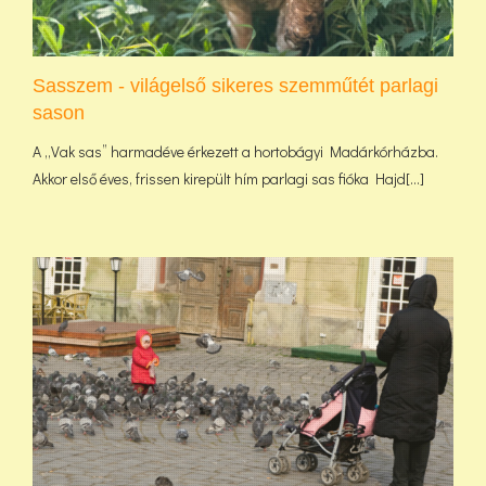
Sasszem - világelső sikeres szemműtét parlagi
sason
A „Vak sas” harmadéve érkezett a hortobágyi Madárkórházba.
Akkor első éves, frissen kirepült hím parlagi sas fióka Hajd[...]