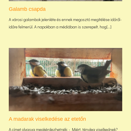
Galamb csapda
A városi galambok jelenléte és ennek megosztó megítélése időről-
időre felmerül. A napokban a médiában is szerepelt, hog[...]
A madarak viselkedése az etetőn
A címet olvasva megkérdezhetnék: - Miért, tényleg viselkednek?