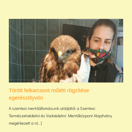
Törött felkarcsont műtéti rögzítése
egerészölyvön
A szentesi mentőállomásunk utódjától, a Szentesi
Természetvédelmi és Vadvédelmi Mentőközpont Alapítvány
megérkezett a n[...]