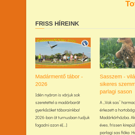
To
FRISS HÍREINK
Madármentő tábor -
Sasszem - vil
2026
sikeres szemm
parlagi sason
Idén nyáron is várjuk sok
szeretettel a madárbarát
A „Vak sas” harma
gyerkőcöket táborainkba!
érkezett a hortobág
2026-ban öt turnusban tudjuk
Madárkórházba. Akk
fogadni azon é[...]
éves, frissen kirepü
parlagi sas fióka Haj