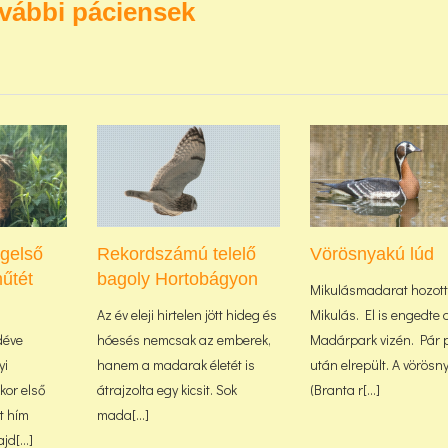
vábbi páciensek
ágelső
Rekordszámú telelő
Vörösnyakú lúd
űtét
bagoly Hortobágyon
Mikulásmadarat hozott
Az év eleji hirtelen jött hideg és
Mikulás. El is engedte 
déve
hóesés nemcsak az emberek,
Madárpark vizén. Pár 
yi
hanem a madarak életét is
után elrepült. A vörösn
or első
átrajzolta egy kicsit. Sok
(Branta r[...]
lt hím
mada[...]
d[...]