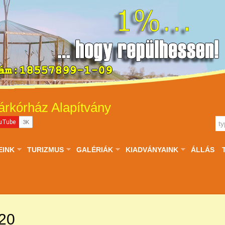
árkórház Alapítvány
EINK
TURIZMUS
GALÉRIÁK
KIADVÁNYAINK
ÁLLÁS
.20