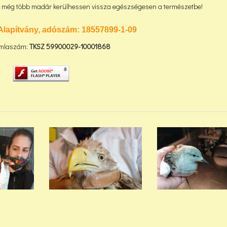
gy még több madár kerülhessen vissza egészségesen a természetbe!
Alapítvány, adószám:
18557899-1-09
mlaszám:
TKSZ
59900029-10001868