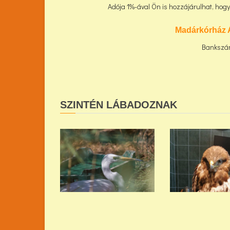
Adója 1%-ával Ön is hozzájárulhat, ho
Madárkórház 
Bankszá
SZINTÉN LÁBADOZNAK