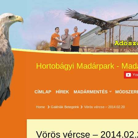
Hortobágyi Madárpark - Mad
CÍMLAP
HÍREK
MADÁRMENTÉS
MÓDSZER
Home
Galériák
Betegeink
Vörös vércse – 2014.02.20
Vörös vércse – 2014.02