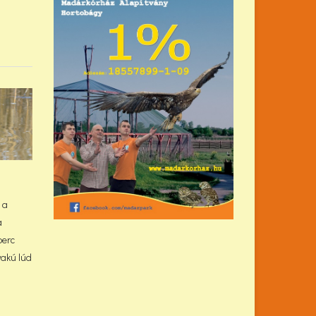
 a
a
perc
yakú lúd