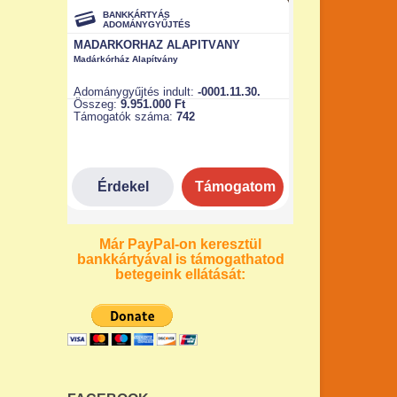
Már PayPal-on keresztül
bankkártyával is támogathatod
betegeink ellátását: