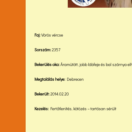
Faj:
Vörös vércse
Sorszám:
2357
Bekerülés oka:
Áramütött, jobb lábfeje és bal szárnya el
Megtalálás helye:
Debrecen
Bekerült:
2014.02.20
Kezelés:
Fertőtlenítés, kötözés – tartósan sérült