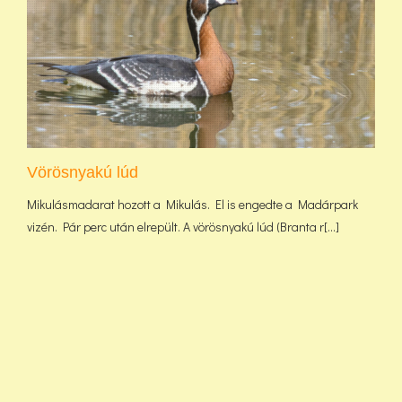
Vörösnyakú lúd
Mikulásmadarat hozott a Mikulás. El is engedte a Madárpark
vizén. Pár perc után elrepült. A vörösnyakú lúd (Branta r[...]