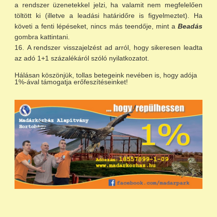
a rendszer üzenetekkel jelzi, ha valamit nem megfelelően
töltött ki (illetve a leadási határidőre is figyelmeztet). Ha
követi a fenti lépéseket, nincs más teendője, mint a
Beadás
gombra kattintani.
A rendszer visszajelzést ad arról, hogy sikeresen leadta
az adó 1+1 százalékáról szóló nyilatkozatot.
Hálásan köszönjük, tollas betegeink nevében is, hogy adója
1%-ával támogatja erőfeszítéseinket!