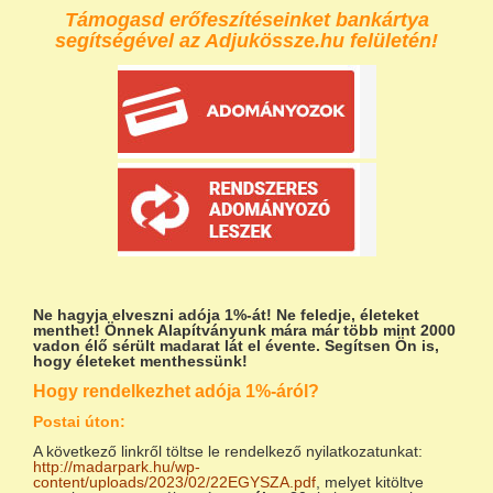
Támogasd erőfeszítéseinket bankártya
segítségével az Adjukössze.hu felületén!
Ne hagyja elveszni adója 1%-át!
Ne feledje, életeket
menthet! Önnek Alapítványunk mára már több mint 2000
vadon élő sérült madarat lát el évente. Segítsen Ön is,
hogy életeket menthessünk!
Hogy rendelkezhet adója 1%-áról?
Postai úton:
A következő linkről töltse le rendelkező nyilatkozatunkat:
http://madarpark.hu/wp-
content/uploads/2023/02/22EGYSZA.pdf
, melyet kitöltve