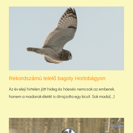
Rekordszámú telelő bagoly Hortobágyon
Az év eleji hirtelen jött hideg és hóesés nemcsak az emberek,
hanem a madarak életét is átrajzolta egy kicsit. Sok mada[...]