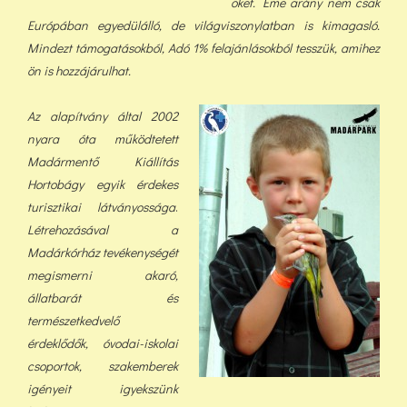
őket. Eme arány nem csak
Európában egyedülálló, de világviszonylatban is kimagasló.
Mindezt támogatásokból, Adó 1% felajánlásokból tess
zük, a
mihez
ön is hozzájárulhat.
Az alapítvány által 2002
nyara óta működtetett
Madármentő Kiállítás
Hortobágy egyik érdekes
turisztikai látványossága
.
Létrehozásával a
Madárkórház tevékenységét
megismerni akaró,
állatbarát és
természetkedvelő
érdeklődők, óvodai-iskolai
csoportok, szakemberek
igényeit igyekszünk