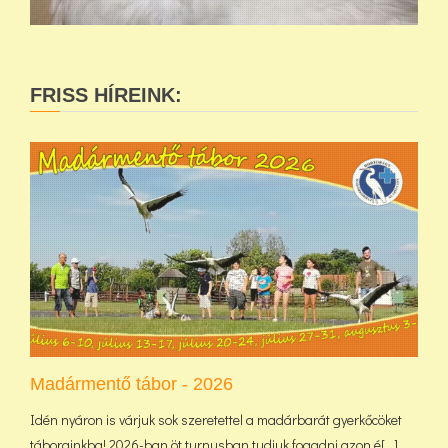
FRISS HÍREINK:
Madármentő tábor - 2026
Idén nyáron is várjuk sok szeretettel a madárbarát gyerkőcöket
táborainkba! 2026-ban öt turnusban tudjuk fogadni azon é[...]