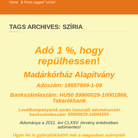
Home
Posts tagged "szíria"
TAGS ARCHIVES: SZÍRIA
Adó 1 %, hogy
repülhessen
!
Madárkórház Alapítvány
Adószám: 18557899-1-09
Bankszámlaszám:
HU50 59900029-10001868,
Takarékbank
Levélkampányaink során használt adományozói
bankszámlaszám: 59900029-10004359
Adománya a 2011. évi CLXXV. törvény értelmében
adómentes!
Ugye ön is gyönyörködött már a magasban szárnyaló