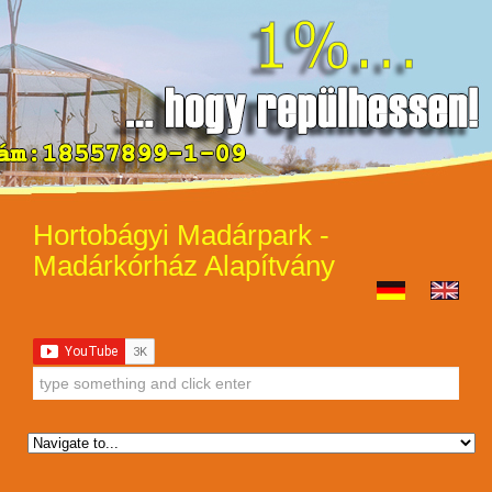
Hortobágyi Madárpark -
Madárkórház Alapítvány