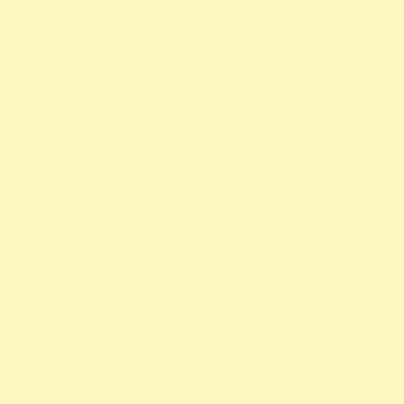
szazalek 1 felajánlása egyház adószám 1 százalék egyház 1
százalék nyomtatvány 1 adószámok adószám alapitvany
nonprofit szervezetek non profit szervezetek közhasznú
alapítványok alapítványi adószámok alapítvány adószám
közhasznú szervezetek segítő alapítványok alapítványok
támogatása alapítványok adószáma alapítványok nyilvántartása
alapítványok listája 1 alapítványok bejegyzett alapítványok
állatvédő alapítványokalapítványok adószámai önkéntes
programok alapítványok jegyzéke alapítványok adatai nonprofit
szervezetek listája 1 alapítvány alapítványok működése mentők 1
százalék nonprofit felajánlás nonprofit szervezetek adószáma
madár mentés vadmadárkórház felajánlás madárkorház
adószám madármentők adószám vadmadárkorház adószám
vadmadárkórház adószám mme magyar madártani egyesület
magyar madármentők alapítvány
vadmadárkórház Adó1 ragadozó madár vadmadár önkéntes
szervezetek szja 1 százalék egy szazalek 1 szazalek alapítványi