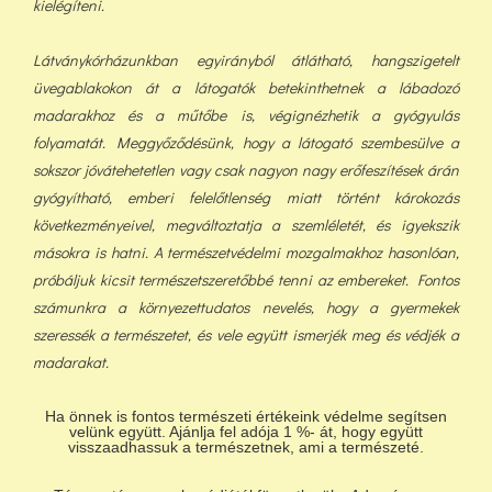
kielégíteni.
Látványkórházunkban egyirányból átlátható, hangszigetelt
üvegablakokon át a látogatók betekinthetnek a lábadozó
madarakhoz és a műtőbe is, végignézhetik a gyógyulás
folyamatát. Meggyőződésünk, hogy a látogató szembesülve a
sokszor jóvátehetetlen vagy csak nagyon nagy erőfeszítések árán
gyógyítható, emberi felelőtlenség miatt történt károkozás
következményeivel, megváltoztatja a szemléletét, és igyekszik
másokra is hatni. A természetvédelmi mozgalmakhoz hasonlóan,
próbáljuk kicsit természetszeretőbbé tenni az embereket. Fontos
számunkra a környezettudatos nevelés, hogy a gyermekek
szeressék a természetet, és vele együtt ismerjék meg és védjék a
madarakat.
Ha önnek is fontos természeti értékeink védelme segítsen
velünk együtt. Ajánlja fel adója 1 %- át, hogy együtt
visszaadhassuk a természetnek, ami a természeté.