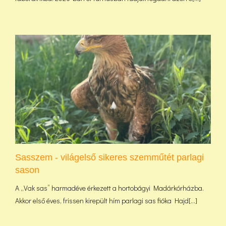
Sasszem - világelső sikeres szemműtét parlagi
sason
A „Vak sas” harmadéve érkezett a hortobágyi Madárkórházba.
Akkor első éves, frissen kirepült hím parlagi sas fióka Hajd[...]