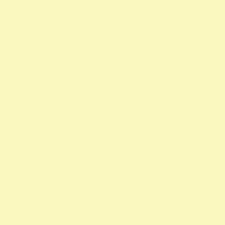
szazalek
alapítványi adószámok 1 felajánlása 1 rendelkező nyilatkozat
alapítvány adószám alapítvány adószáma 1 százalék egyház 1
százalék nyomtatvány alapítványok adószáma állatvédő
alapítványok 1 adószámok önkéntes programok rendelkező
nyilatkozat minta madár mentés, Mályi Madármentő Állomás,
Mályi Természetvédelmi Egyesület
civil szervezetek nyilatkozat 1 nyomtatvány a 1 nyomtatvány egy
szazalek 1 felajánlása egyház adószám 1 százalék egyház 1
százalék nyomtatvány 1 adószámok adószám alapitvany
nonprofit szervezetek non profit szervezetek közhasznú
alapítványok alapítványi adószámok alapítvány adószám
közhasznú szervezetek segítő alapítványok alapítványok
támogatása alapítványok adószáma alapítványok nyilvántartása
alapítványok listája 1 alapítványok bejegyzett alapítványok
állatvédő alapítványokalapítványok adószámai önkéntes