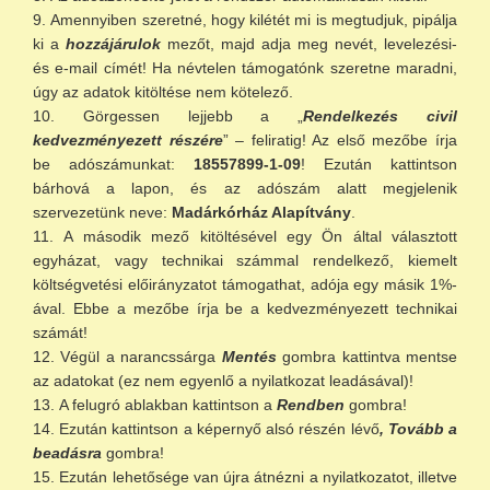
Amennyiben szeretné, hogy kilétét mi is megtudjuk, pipálja
ki a
hozzájárulok
mezőt, majd adja meg nevét, levelezési-
és e-mail címét! Ha névtelen támogatónk szeretne maradni,
úgy az adatok kitöltése nem kötelező.
Görgessen lejjebb a „
Rendelkezés civil
kedvezményezett részére
” – feliratig! Az első mezőbe írja
be adószámunkat:
18557899-1-09
! Ezután kattintson
bárhová a lapon, és az adószám alatt megjelenik
szervezetünk neve:
Madárkórház Alapítvány
.
A második mező kitöltésével egy Ön által választott
egyházat, vagy technikai számmal rendelkező, kiemelt
költségvetési előirányzatot támogathat, adója egy másik 1%-
ával. Ebbe a mezőbe írja be a kedvezményezett technikai
számát!
Végül a narancssárga
Mentés
gombra kattintva mentse
az adatokat (ez nem egyenlő a nyilatkozat leadásával)!
A felugró ablakban kattintson a
Rendben
gombra!
Ezután kattintson a képernyő alsó részén lévő
, Tovább a
beadásra
gombra!
Ezután lehetősége van újra átnézni a nyilatkozatot, illetve