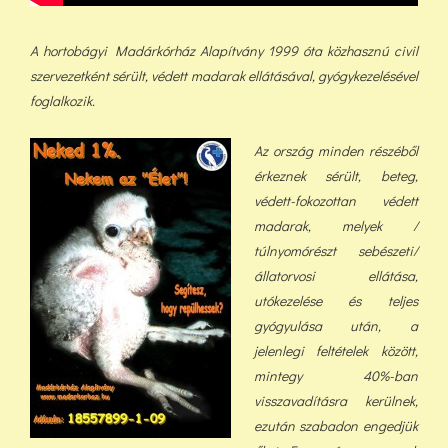
A hortobágyi Madárkórház Alapítvány 1999 óta közhasznú civil
szervezetként sérült, védett madarak ellátásával, gyógykezelésével
foglalkozik.
Az ország minden részéből
érkeznek sérült, beteg,
védett-fokozottan védett
madarak, melyek /
túlnyomórészt sebészeti/
állatorvosi ellátása,
utókezelése és teljes
gyógyulása után, a
jelenlegi feltételek között,
min
tegy 40%-ban
visszavadításra kerülnek,
ezután szabadon engedjük