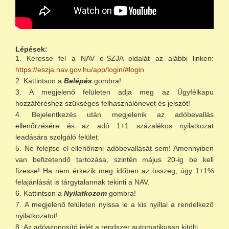
Lépések:
Keresse fel a NAV e-SZJA oldalát az alábbi linken:
https://eszja.nav.gov.hu/app/login/#login
Kattintson a
Belépés
gombra!
A megjelenő felületen adja meg az Ügyfélkapu
hozzáféréshez szükséges felhasználónevet és jelszót!
Bejelentkezés után megjelenik az adóbevallás
ellenőrzésére és az adó 1+1 százalékos nyilatkozat
leadására szolgáló felület.
Ne felejtse el ellenőrizni adóbevallását sem! Amennyiben
van befizetendő tartozása, szintén május 20-ig be kell
fizesse! Ha nem érkezik meg időben az összeg, úgy 1+1%
felajánlását is tárgytalannak tekinti a NAV.
Kattintson a
Nyilatkozom
gombra!
A megjelenő felületen nyissa le a kis nyíllal a rendelkező
nyilatkozatot!
Az adóazonosító jelét a rendszer automatikusan kitölti.