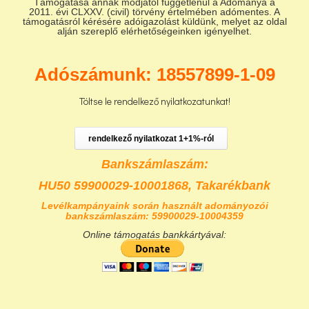
Támogatása annak módjától függetlenül a Adománya a
2011. évi CLXXV. (civil) törvény értelmében adómentes. A
támogatásról kérésére adóigazolást küldünk, melyet az oldal
alján szereplő elérhetőségeinken igényelhet.
Adószámunk: 18557899-1-09
Töltse le rendelkező nyilatkozatunkat!
rendelkező nyilatkozat 1+1%-ról
Bankszámlaszám:
HU50 59900029-10001868,
Takarékbank
Levélkampányaink során használt adományozói
bankszámlaszám: 59900029-10004359
Online támogatás bankkártyával: