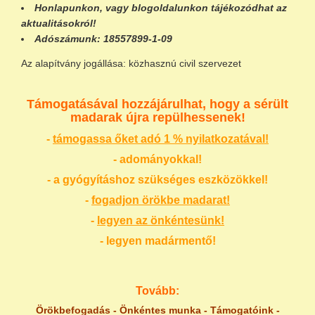
Honlapunkon
, vagy
blogoldalunkon
tájékozódhat az
aktualitásokról!
Adószámunk:
18557899-1-09
Az alapítvány jogállása: közhasznú civil szervezet
Támogatásával hozzájárulhat, hogy a sérült
madarak újra repülhessenek!
-
támogassa őket adó 1 % nyilatkozatával!
- adományokkal!
- a gyógyításhoz szükséges eszközökkel!
-
fogadjon örökbe madarat!
-
legyen az önkéntesünk!
- legyen madármentő!
Tovább:
Örökbefogadás
-
Önkéntes munka
-
Támogatóink
-