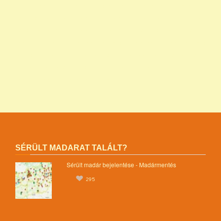
programok alapítványok jegyzéke alapítványok adatai nonprofit
szervezetek listája 1 alapítvány alapítványok működése mentők 1
százalék nonprofit felajánlás nonprofit szervezetek adószáma
madár mentés vadmadárkórház felajánlás madárkorház
adószám madármentők adószám vadmadárkorház adószám
vadmadárkórház adószám mme magyar madártani egyesület
magyar madármentők alapítvány
SÉRÜLT MADARAT TALÁLT?
Sérült madár bejelentése - Madármentés
295