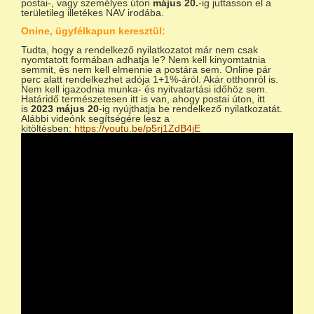
postai-, vagy személyes úton
május 20.
-ig juttasson el a
területileg illetékes NAV irodába.
Onine, ügyfélkapun keresztül:
Tudta, hogy a rendelkező nyilatkozatot már nem csak
nyomtatott formában adhatja le? Nem kell kinyomtatnia
semmit, és nem kell elmennie a postára sem. Online pár
perc alatt rendelkezhet adója 1+1%-áról. Akár otthonról is.
Nem kell igazodnia munka- és nyitvatartási időhöz sem.
Határidő természetesen itt is van, ahogy postai úton, itt
is
2023 május 20
-ig nyújthatja be rendelkező nyilatkozatát.
Alábbi videónk segítségére lesz a
kitöltésben:
https://youtu.be/p5rj1ZdB4jE