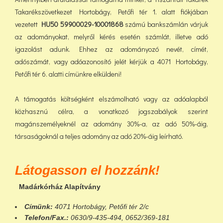
Takarékszövetkezet Hortobágy, Petőfi tér 1. alatt fiókjában
vezetett
HU50 59900029-10001868
számú bankszámlán várjuk
az adományokat, melyről kérés esetén számlát, illetve adó
igazolást adunk. Ehhez az adományozó nevét, címét,
adószámát, vagy adóazonosító jelét kérjük a 4071 Hortobágy,
Petőfi tér 6. alatti címünkre elküldeni!
A támogatás költségként elszámolható vagy az adóalapból
közhasznú célra, a vonatkozó jogszabályok szerint
magánszemélyeknél az adomány 30%-a, az adó 50%-áig,
társaságoknál a teljes adomány az adó 20%-áig leírható.
Látogasson el hozzánk!
Madárkórház Alapítvány
Címünk:
4071 Hortobágy, Petőfi tér 2/c
Telefon/Fax.:
0630/9-435-494, 0652/369-181