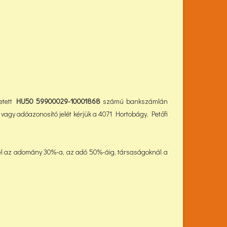
tett
HU50 59900029-10001868
számú bankszámlán
vagy adóazonosító jelét kérjük a 4071 Hortobágy, Petőfi
él az adomány 30%-a, az adó 50%-áig, társaságoknál a