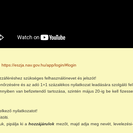
:
https://eszja.nav.gov.hu/app/login/#login
zzáféréshez szükséges felhasználónevet és jelszót!
nőrzésére és az adó 1+1 százalékos nyilatkozat leadására szolgáló fel
mennyiben van befizetendő tartozása, szintén május 20-ig be kell fiz
elkező nyilatkozatot!
ölti.
k, pipálja ki a
hozzájárulok
mezőt, majd adja meg nevét, levelezési-