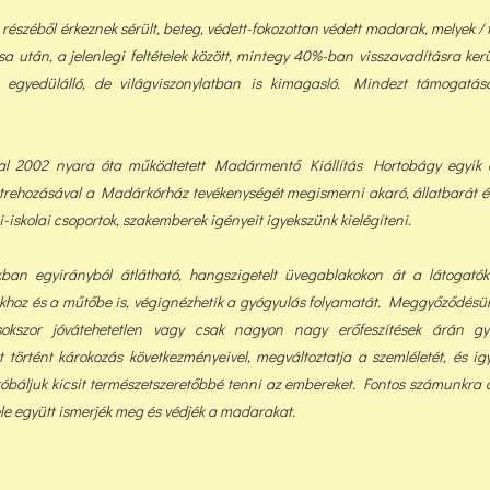
észéből érkeznek sérült, beteg, védett-fokozottan védett madarak, melyek / t
sa után, a jelenlegi feltételek között, min
tegy 40%-ban visszavadításra ker
gyedülálló, de világviszonylatban is kimagasló. Mindezt támogatáso
tal 2002 nyara óta működtetett Madármentő Kiállítás Hortobágy egyik ér
trehozásával a Madárkórház tevékenységét megismerni akaró, állatbarát é
-iskolai csoportok, szakemberek igényeit igyekszünk kielégíteni.
ban egyirányból átlátható, hangszigetelt üvegablakokon át a látogatók
hoz és a műtőbe is, végignézhetik a gyógyulás folyamatát. Meggyőződésün
okszor jóvátehetetlen vagy csak nagyon nagy erőfeszítések árán gyó
tt történt károkozás következményeivel, megváltoztatja a szemléletét, és i
óbáljuk kicsit természetszeretőbbé tenni az embereket. Fontos számunkra 
ele együtt ismerjék meg és védjék a madarakat.