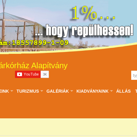
árkórház Alapítvány
EINK
TURIZMUS
GALÉRIÁK
KIADVÁNYAINK
ÁLLÁS