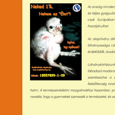
Az ország minden r
és teljes gyógyulá
csak Európában e
hozzájárulhat.
Az alapítvány ál
látványossága
.
Lé
érdeklődők, óvodai
Látványkórházunk
lábadozó madarak
szembesülve a s
felelőtlenség mia
hatni. A természetvédelmi mozgalmakhoz hasonlóan, pr
nevelés, hogy a gyermekek szeressék a természetet, és v