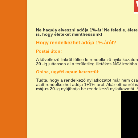
Ne hagyja elveszni adója 1%-át!
Ne feledje, éle
is, hogy életeket menthessünk!
Hogy rendelkezhet adója 1%-áról?
Postai úton:
A következő linkről töltse le rendelkező nyilatkozatu
20.
-ig juttasson el a területileg illetékes NAV irodába
Onine, ügyfélkapun keresztül:
Tudta, hogy a rendelkező nyilatkozatot már nem csa
alatt rendelkezhet adója 1+1%-áról. Akár otthonról is
május 20
-ig nyújthatja be rendelkező nyilatkozatát.