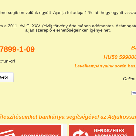
lme segítsen velünk együtt. Ajánlja fel adója 1 %- át, hogy együtt vis
a 2011. évi CLXXV. (civil) törvény értelmében adómentes. A támogatás
alján szereplő elérhetőségeinken igényelhet.
7899-1-09
B
HU50 59900
zatunkat!
Levélkampányaink során has
%-ról
Online
eszítéseinket bankártya segítségével az Adjukössze