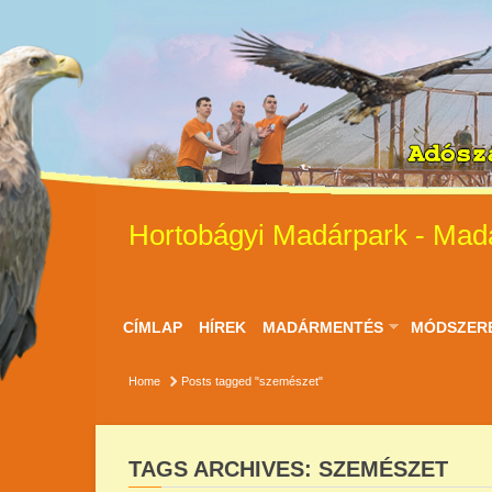
Hortobágyi Madárpark - Mad
CÍMLAP
HÍREK
MADÁRMENTÉS
MÓDSZER
Home
Posts tagged "szemészet"
TAGS ARCHIVES: SZEMÉSZET