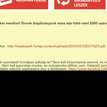
teket menthet! Önnek Alapítványunk mára már több mint 2000 vadon 
nkat:
http://madarpark.hu/wp-content/uploads/2023/02/22EGYSZA.pdf
,
.
k nyomtatott formában adhatja le? Nem kell kinyomtatnia semmit, és n
. Nem kell igazodnia munka- és nyitvatartási időhöz sem. Határidő termé
 Alábbi videónk segítségére lesz a kitöltésben:
https://youtu.be/p5rj1ZdB