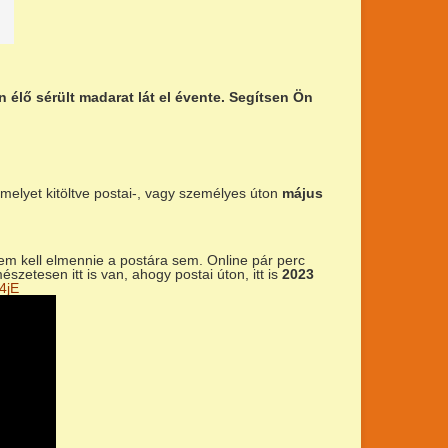
élő sérült madarat lát el évente. Segítsen Ön
 melyet kitöltve postai-, vagy személyes úton
május
em kell elmennie a postára sem. Online pár perc
szetesen itt is van, ahogy postai úton, itt is
2023
4jE