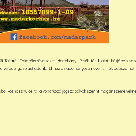
 Takarék Takarékszövetkezet Hortobágy, Petőfi tér 1. alatt fiókjában veze
lletve adó igazolást adunk. Ehhez az adományozó nevét, címét, adószámát, 
pból közhasznú célra, a vonatkozó jogszabályok szerint magánszemélyekn