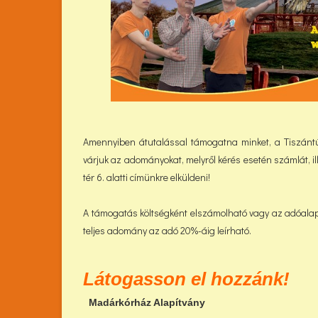
Amennyiben átutalással támogatna minket, a Tiszántúli
várjuk az adományokat, melyről kérés esetén számlát, i
tér 6. alatti címünkre elküldeni!
A támogatás költségként elszámolható vagy az adóala
teljes adomány az adó 20%-áig leírható.
Látogasson el hozzánk!
Madárkórház Alapítvány