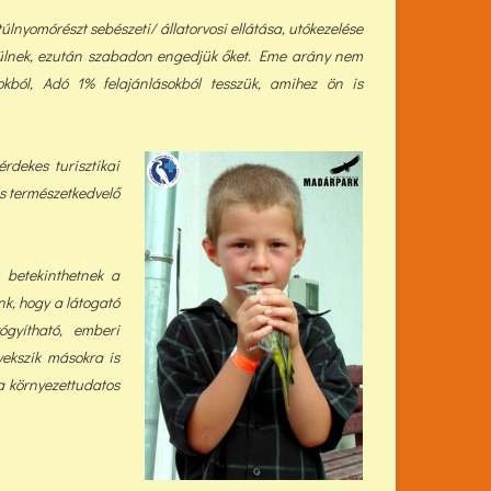
úlnyomórészt sebészeti/ állatorvosi ellátása, utókezelése
ülnek, ezután szabadon engedjük őket. Eme arány nem
kból, Adó 1% felajánlásokból tess
zük, a
mihez ön is
dekes turisztikai
s természetkedvelő
 betekinthetnek a
k, hogy a látogató
gyítható, emberi
gyekszik másokra is
a környezettudatos