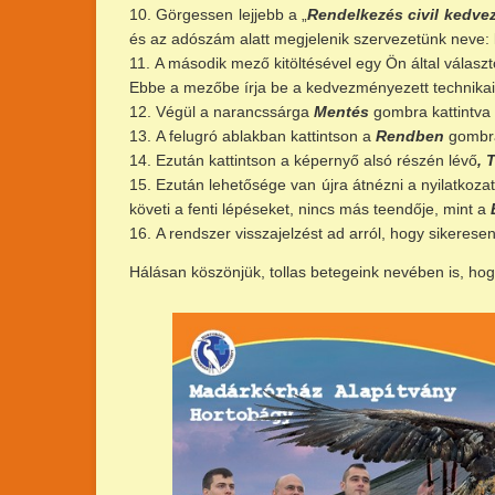
Görgessen lejjebb a „
Rendelkezés civil kedve
és az adószám alatt megjelenik szervezetünk neve:
A második mező kitöltésével egy Ön által válasz
Ebbe a mezőbe írja be a kedvezményezett technikai
Végül a narancssárga
Mentés
gombra kattintva 
A felugró ablakban kattintson a
Rendben
gombr
Ezután kattintson a képernyő alsó részén lévő
, 
Ezután lehetősége van újra átnézni a nyilatkozatot
követi a fenti lépéseket, nincs más teendője, mint a
A rendszer visszajelzést ad arról, hogy sikerese
Hálásan köszönjük, tollas betegeink nevében is, hog