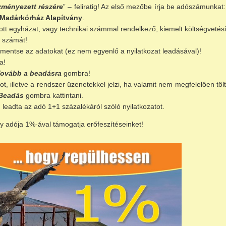
zményezett részére
” – feliratig! Az első mezőbe írja be adószámunkat
Madárkórház Alapítvány
.
tott egyházat, vagy technikai számmal rendelkező, kiemelt költségvetés
 számát!
mentse az adatokat (ez nem egyenlő a nyilatkozat leadásával)!
a!
Tovább a beadásra
gombra!
, illetve a rendszer üzenetekkel jelzi, ha valamit nem megfelelően töltöt
Beadás
gombra kattintani.
n leadta az adó 1+1 százalékáról szóló nyilatkozatot.
y adója 1%-ával támogatja erőfeszítéseinket!