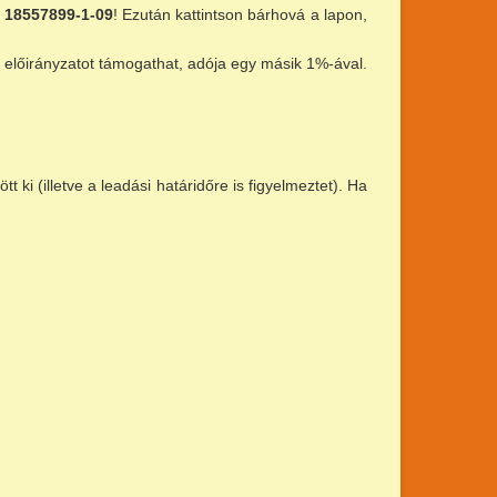
:
18557899-1-09
! Ezután kattintson bárhová a lapon,
i előirányzatot támogathat, adója egy másik 1%-ával.
t ki (illetve a leadási határidőre is figyelmeztet). Ha