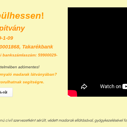
pülhessen
!
pítvány
-1-09
0001868,
Takarékbank
i bankszámlaszám: 59900029-
rtelmében adómentes!
rnyaló madarak látványában?
zorulhatnak segítségre.
%-ról
civil szervezetként sérült, védett madarak ellátásával, gyógykezelésével fog