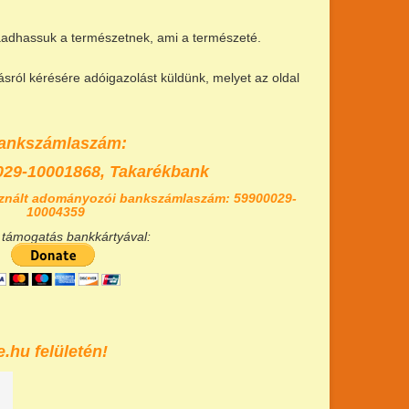
szaadhassuk a természetnek, ami a természeté.
ról kérésére adóigazolást küldünk, melyet az oldal
ankszámlaszám:
029-10001868,
Takarékbank
znált adományozói bankszámlaszám: 59900029-
10004359
 támogatás bankkártyával:
.hu felületén!