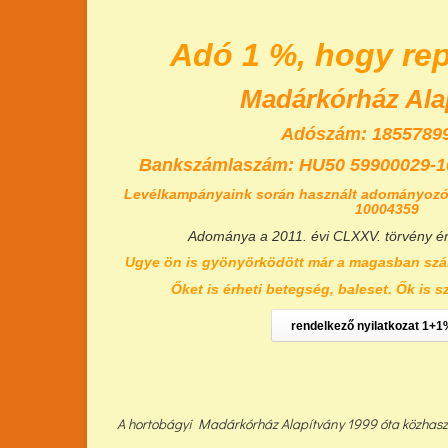
Adó 1 %, hogy re
Madárkórház Ala
Adószám: 18557899
Bankszámlaszám:
HU50 59900029-1
Levélkampányaink során használt adományozó
10004359
Adománya a 2011. évi CLXXV. törvény é
Ugye ön is gyönyörködött már a magasban szá
Őket is érheti betegség, baleset. Ők is s
rendelkező nyilatkozat 1+1
A hortobágyi Madárkórház Alapítvány 1999 óta közhasznú 