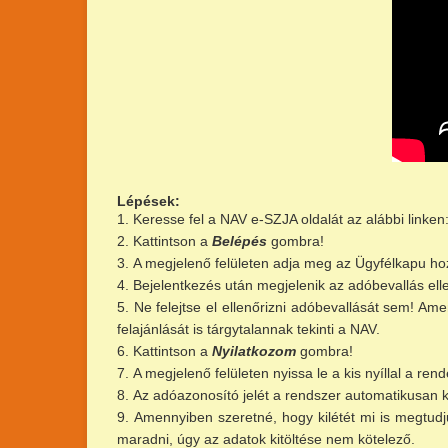
Lépések:
Keresse fel a NAV e-SZJA oldalát az alábbi linken
Kattintson a
Belépés
gombra!
A megjelenő felületen adja meg az Ügyfélkapu ho
Bejelentkezés után megjelenik az adóbevallás elle
Ne felejtse el ellenőrizni adóbevallását sem! A
felajánlását is tárgytalannak tekinti a NAV.
Kattintson a
Nyilatkozom
gombra!
A megjelenő felületen nyissa le a kis nyíllal a rend
Az adóazonosító jelét a rendszer automatikusan kit
Amennyiben szeretné, hogy kilétét mi is megtudju
maradni, úgy az adatok kitöltése nem kötelező.