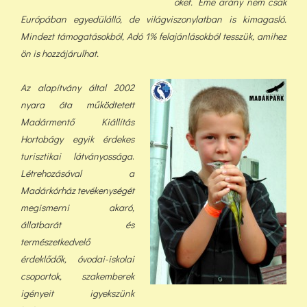
őket. Eme arány nem csak
Európában egyedülálló, de világviszonylatban is kimagasló.
Mindezt támogatásokból, Adó 1% felajánlásokból tess
zük, a
mihez
ön is hozzájárulhat.
Az alapítvány által 2002
nyara óta működtetett
Madármentő Kiállítás
Hortobágy egyik érdekes
turisztikai látványossága
.
Létrehozásával a
Madárkórház tevékenységét
megismerni akaró,
állatbarát és
természetkedvelő
érdeklődők, óvodai-iskolai
csoportok, szakemberek
igényeit igyekszünk