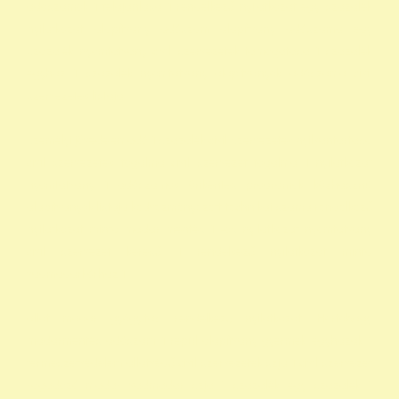
adószámok 1 felajánlása 1 rendelkező nyilatkozat egy százalék
nyilatkozat alapítvány adószám alapítvány adószáma egy
százalék nyomtatvány civil szervezetek támogatása 1 százalék
egyház 1 százalék nyomtatvány alapítványok adószáma civil
szervezetek listája
személyi jövedelemadó 1 százalék civil szervezetek nyilvántartása
civil szervezetek fogalma civil szervezet fogalma 1 nyilatkozat
nyomtatvány 1 adószámok önkéntes programok közhasznú
alapítványok listája kedvezményezett technikai száma rendelkező
nyilatkozat minta madár mentés 1 -os nyilatkozat nyomtatvány
civil szervezet kereső 1 rendelkező nyilatkozat minta
vadmadárkórház 1
állat madár gyógyítás rendelkező nyilatkozat Hortobágy
madármentés adószám 1 repül alapítvány gyermek egyházak 1
természetvédelem állatvédő civil szervezetek szja 1 civil szervezet
ragadozó madár vadmadár szja 1 százalék egy szazalek 1