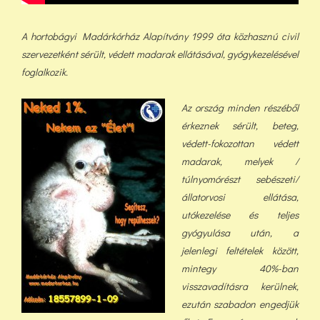
A hortobágyi Madárkórház Alapítvány 1999 óta közhasznú civil
szervezetként sérült, védett madarak ellátásával, gyógykezelésével
foglalkozik.
Az ország minden részéből
érkeznek sérült, beteg,
védett-fokozottan védett
madarak, melyek /
túlnyomórészt sebészeti/
állatorvosi ellátása,
utókezelése és teljes
gyógyulása után, a
jelenlegi feltételek között,
min
tegy 40%-ban
visszavadításra kerülnek,
ezután szabadon engedjük