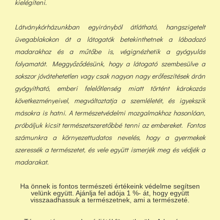
kielégíteni.
Látványkórházunkban egyirányból átlátható, hangszigetelt
üvegablakokon át a látogatók betekinthetnek a lábadozó
madarakhoz és a műtőbe is, végignézhetik a gyógyulás
folyamatát. Meggyőződésünk, hogy a látogató szembesülve a
sokszor jóvátehetetlen vagy csak nagyon nagy erőfeszítések árán
gyógyítható, emberi felelőtlenség miatt történt károkozás
következményeivel, megváltoztatja a szemléletét, és igyekszik
másokra is hatni. A természetvédelmi mozgalmakhoz hasonlóan,
próbáljuk kicsit természetszeretőbbé tenni az embereket. Fontos
számunkra a környezettudatos nevelés, hogy a gyermekek
szeressék a természetet, és vele együtt ismerjék meg és védjék a
madarakat.
Ha önnek is fontos természeti értékeink védelme segítsen
velünk együtt. Ajánlja fel adója 1 %- át, hogy együtt
visszaadhassuk a természetnek, ami a természeté.