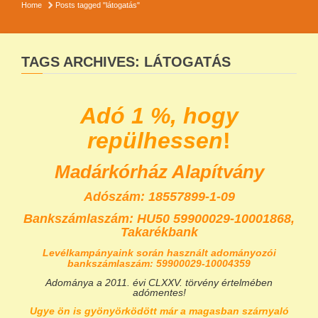
Home
Posts tagged "látogatás"
TAGS ARCHIVES: LÁTOGATÁS
Adó 1 %, hogy
repülhessen
!
Madárkórház Alapítvány
Adószám: 18557899-1-09
Bankszámlaszám:
HU50 59900029-10001868,
Takarékbank
Levélkampányaink során használt adományozói
bankszámlaszám: 59900029-10004359
Adománya a 2011. évi CLXXV. törvény értelmében
adómentes!
Ugye ön is gyönyörködött már a magasban szárnyaló