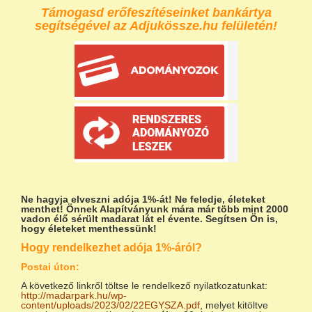
Támogasd erőfeszítéseinket bankártya
segítségével az Adjukössze.hu felületén!
Ne hagyja elveszni adója 1%-át!
Ne feledje, életeket
menthet! Önnek Alapítványunk mára már több mint 2000
vadon élő sérült madarat lát el évente. Segítsen Ön is,
hogy életeket menthessünk!
Hogy rendelkezhet adója 1%-áról?
Postai úton:
A következő linkről töltse le rendelkező nyilatkozatunkat:
http://madarpark.hu/wp-
content/uploads/2023/02/22EGYSZA.pdf
, melyet kitöltve