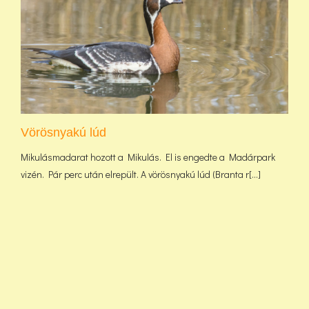
Vörösnyakú lúd
Mikulásmadarat hozott a Mikulás. El is engedte a Madárpark
vizén. Pár perc után elrepült. A vörösnyakú lúd (Branta r[...]