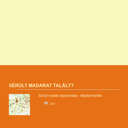
programok alapítványok jegyzéke alapítványok adatai nonprofit
szervezetek listája 1 alapítvány alapítványok működése mentők 1
százalék nonprofit felajánlás nonprofit szervezetek adószáma
madár mentés vadmadárkórház felajánlás madárkorház
adószám madármentők adószám vadmadárkorház adószám
vadmadárkórház adószám mme magyar madártani egyesület
magyar madármentők alapítvány
SÉRÜLT MADARAT TALÁLT?
Sérült madár bejelentése - Madármentés
295