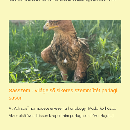
Sasszem - világelső sikeres szemműtét parlagi
sason
A „Vak sas” harmadéve érkezett a hortobágyi Madárkórházba.
Akkor első éves, frissen kirepült hím parlagi sas fióka Hajd[...]