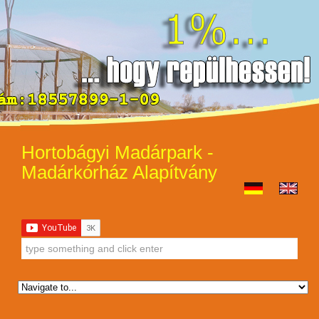
Hortobágyi Madárpark -
Madárkórház Alapítvány