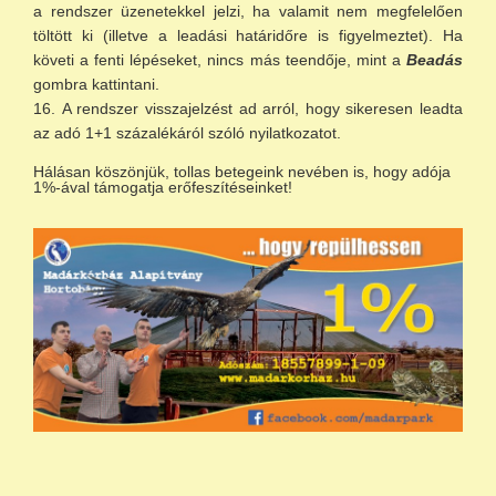
a rendszer üzenetekkel jelzi, ha valamit nem megfelelően
töltött ki (illetve a leadási határidőre is figyelmeztet). Ha
követi a fenti lépéseket, nincs más teendője, mint a
Beadás
gombra kattintani.
A rendszer visszajelzést ad arról, hogy sikeresen leadta
az adó 1+1 százalékáról szóló nyilatkozatot.
Hálásan köszönjük, tollas betegeink nevében is, hogy adója
1%-ával támogatja erőfeszítéseinket!