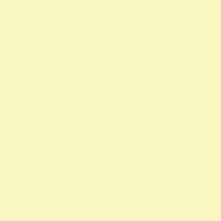
szazalek 1 felajánlása egyház adószám 1 százalék egyház 1
százalék nyomtatvány 1 adószámok adószám alapitvany
nonprofit szervezetek non profit szervezetek közhasznú
alapítványok alapítványi adószámok alapítvány adószám
közhasznú szervezetek segítő alapítványok alapítványok
támogatása alapítványok adószáma alapítványok nyilvántartása
alapítványok listája 1 alapítványok bejegyzett alapítványok
állatvédő alapítványokalapítványok adószámai önkéntes
programok alapítványok jegyzéke alapítványok adatai nonprofit
szervezetek listája 1 alapítvány alapítványok működése mentők 1
százalék nonprofit felajánlás nonprofit szervezetek adószáma
madár mentés vadmadárkórház felajánlás madárkorház
adószám madármentők adószám vadmadárkorház adószám
vadmadárkórház adószám mme magyar madártani egyesület
magyar madármentők alapítvány
vadmadárkórház Adó1 ragadozó madár vadmadár önkéntes
szervezetek szja 1 százalék egy szazalek 1 szazalek alapítványi