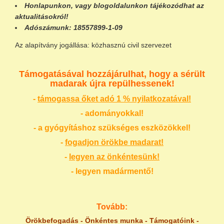
Honlapunkon
, vagy
blogoldalunkon
tájékozódhat az
aktualitásokról!
Adószámunk:
18557899-1-09
Az alapítvány jogállása: közhasznú civil szervezet
Támogatásával hozzájárulhat, hogy a sérült
madarak újra repülhessenek!
-
támogassa őket adó 1 % nyilatkozatával!
- adományokkal!
- a gyógyításhoz szükséges eszközökkel!
-
fogadjon örökbe madarat!
-
legyen az önkéntesünk!
- legyen madármentő!
Tovább:
Örökbefogadás
-
Önkéntes munka
-
Támogatóink
-