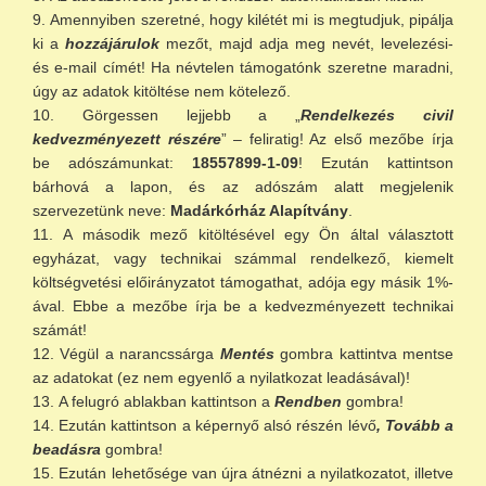
Amennyiben szeretné, hogy kilétét mi is megtudjuk, pipálja
ki a
hozzájárulok
mezőt, majd adja meg nevét, levelezési-
és e-mail címét! Ha névtelen támogatónk szeretne maradni,
úgy az adatok kitöltése nem kötelező.
Görgessen lejjebb a „
Rendelkezés civil
kedvezményezett részére
” – feliratig! Az első mezőbe írja
be adószámunkat:
18557899-1-09
! Ezután kattintson
bárhová a lapon, és az adószám alatt megjelenik
szervezetünk neve:
Madárkórház Alapítvány
.
A második mező kitöltésével egy Ön által választott
egyházat, vagy technikai számmal rendelkező, kiemelt
költségvetési előirányzatot támogathat, adója egy másik 1%-
ával. Ebbe a mezőbe írja be a kedvezményezett technikai
számát!
Végül a narancssárga
Mentés
gombra kattintva mentse
az adatokat (ez nem egyenlő a nyilatkozat leadásával)!
A felugró ablakban kattintson a
Rendben
gombra!
Ezután kattintson a képernyő alsó részén lévő
, Tovább a
beadásra
gombra!
Ezután lehetősége van újra átnézni a nyilatkozatot, illetve