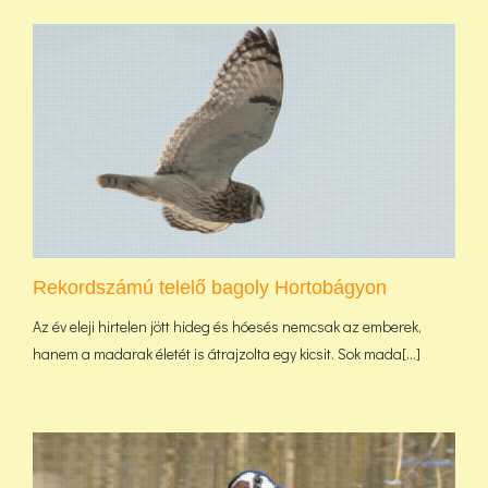
Rekordszámú telelő bagoly Hortobágyon
Az év eleji hirtelen jött hideg és hóesés nemcsak az emberek,
hanem a madarak életét is átrajzolta egy kicsit. Sok mada[...]