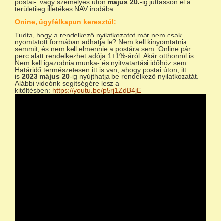
postai-, vagy személyes úton
május 20.
-ig juttasson el a
területileg illetékes NAV irodába.
Onine, ügyfélkapun keresztül:
Tudta, hogy a rendelkező nyilatkozatot már nem csak
nyomtatott formában adhatja le? Nem kell kinyomtatnia
semmit, és nem kell elmennie a postára sem. Online pár
perc alatt rendelkezhet adója 1+1%-áról. Akár otthonról is.
Nem kell igazodnia munka- és nyitvatartási időhöz sem.
Határidő természetesen itt is van, ahogy postai úton, itt
is
2023 május 20
-ig nyújthatja be rendelkező nyilatkozatát.
Alábbi videónk segítségére lesz a
kitöltésben:
https://youtu.be/p5rj1ZdB4jE