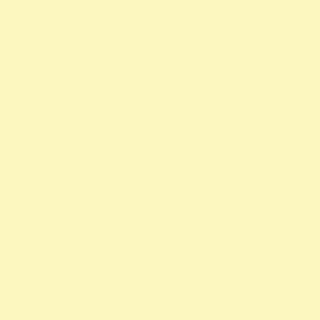
szazalek
alapítványi adószámok 1 felajánlása 1 rendelkező nyilatkozat
alapítvány adószám alapítvány adószáma 1 százalék egyház 1
százalék nyomtatvány alapítványok adószáma állatvédő
alapítványok 1 adószámok önkéntes programok rendelkező
nyilatkozat minta madár mentés, Mályi Madármentő Állomás,
Mályi Természetvédelmi Egyesület
civil szervezetek nyilatkozat 1 nyomtatvány a 1 nyomtatvány egy
szazalek 1 felajánlása egyház adószám 1 százalék egyház 1
százalék nyomtatvány 1 adószámok adószám alapitvany
nonprofit szervezetek non profit szervezetek közhasznú
alapítványok alapítványi adószámok alapítvány adószám
közhasznú szervezetek segítő alapítványok alapítványok
támogatása alapítványok adószáma alapítványok nyilvántartása
alapítványok listája 1 alapítványok bejegyzett alapítványok
állatvédő alapítványokalapítványok adószámai önkéntes