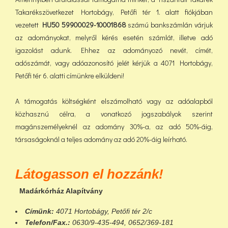
Takarékszövetkezet Hortobágy, Petőfi tér 1. alatt fiókjában
vezetett
HU50 59900029-10001868
számú bankszámlán várjuk
az adományokat, melyről kérés esetén számlát, illetve adó
igazolást adunk. Ehhez az adományozó nevét, címét,
adószámát, vagy adóazonosító jelét kérjük a 4071 Hortobágy,
Petőfi tér 6. alatti címünkre elküldeni!
A támogatás költségként elszámolható vagy az adóalapból
közhasznú célra, a vonatkozó jogszabályok szerint
magánszemélyeknél az adomány 30%-a, az adó 50%-áig,
társaságoknál a teljes adomány az adó 20%-áig leírható.
Látogasson el hozzánk!
Madárkórház Alapítvány
Címünk:
4071 Hortobágy, Petőfi tér 2/c
Telefon/Fax.:
0630/9-435-494, 0652/369-181