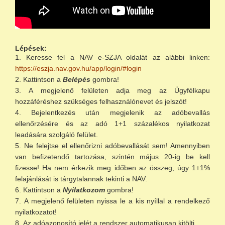
Lépések:
Keresse fel a NAV e-SZJA oldalát az alábbi linken:
https://eszja.nav.gov.hu/app/login/#login
Kattintson a
Belépés
gombra!
A megjelenő felületen adja meg az Ügyfélkapu
hozzáféréshez szükséges felhasználónevet és jelszót!
Bejelentkezés után megjelenik az adóbevallás
ellenőrzésére és az adó 1+1 százalékos nyilatkozat
leadására szolgáló felület.
Ne felejtse el ellenőrizni adóbevallását sem! Amennyiben
van befizetendő tartozása, szintén május 20-ig be kell
fizesse! Ha nem érkezik meg időben az összeg, úgy 1+1%
felajánlását is tárgytalannak tekinti a NAV.
Kattintson a
Nyilatkozom
gombra!
A megjelenő felületen nyissa le a kis nyíllal a rendelkező
nyilatkozatot!
Az adóazonosító jelét a rendszer automatikusan kitölti.