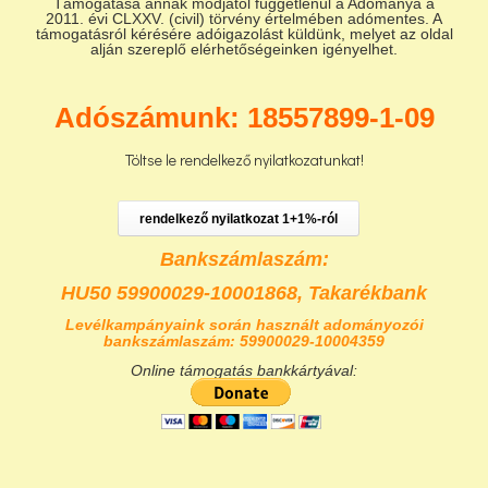
Támogatása annak módjától függetlenül a Adománya a
2011. évi CLXXV. (civil) törvény értelmében adómentes. A
támogatásról kérésére adóigazolást küldünk, melyet az oldal
alján szereplő elérhetőségeinken igényelhet.
Adószámunk: 18557899-1-09
Töltse le rendelkező nyilatkozatunkat!
rendelkező nyilatkozat 1+1%-ról
Bankszámlaszám:
HU50 59900029-10001868,
Takarékbank
Levélkampányaink során használt adományozói
bankszámlaszám: 59900029-10004359
Online támogatás bankkártyával: