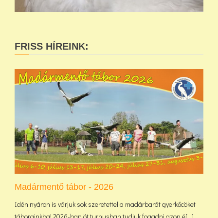
FRISS HÍREINK:
Madármentő tábor - 2026
Idén nyáron is várjuk sok szeretettel a madárbarát gyerkőcöket
táborainkba! 2026-ban öt turnusban tudjuk fogadni azon é[...]