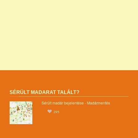
programok alapítványok jegyzéke alapítványok adatai nonprofit
szervezetek listája 1 alapítvány alapítványok működése mentők 1
százalék nonprofit felajánlás nonprofit szervezetek adószáma
madár mentés vadmadárkórház felajánlás madárkorház
adószám madármentők adószám vadmadárkorház adószám
vadmadárkórház adószám mme magyar madártani egyesület
magyar madármentők alapítvány
SÉRÜLT MADARAT TALÁLT?
Sérült madár bejelentése - Madármentés
295