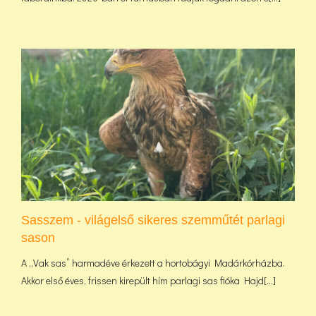
Sasszem - világelső sikeres szemműtét parlagi
sason
A „Vak sas” harmadéve érkezett a hortobágyi Madárkórházba.
Akkor első éves, frissen kirepült hím parlagi sas fióka Hajd[...]