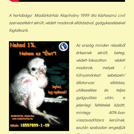
A hortobágyi Madárkórház Alapítvány 1999 óta közhasznú civil
szervezetként sérült, védett madarak ellátásával, gyógykezelésével
foglalkozik.
Az ország minden részéből
érkeznek sérült, beteg,
védett-fokozottan védett
madarak, melyek /
túlnyomórészt sebészeti/
állatorvosi ellátása,
utókezelése és teljes
gyógyulása után, a
jelenlegi feltételek között,
min
tegy 40%-ban
visszavadításra kerülnek,
ezután szabadon engedjük