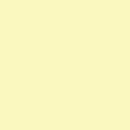
szazalek 1 felajánlása egyház adószám 1 százalék egyház 1
százalék nyomtatvány 1 adószámok adószám alapitvany
nonprofit szervezetek non profit szervezetek közhasznú
alapítványok alapítványi adószámok alapítvány adószám
közhasznú szervezetek segítő alapítványok alapítványok
támogatása alapítványok adószáma alapítványok nyilvántartása
alapítványok listája 1 alapítványok bejegyzett alapítványok
állatvédő alapítványokalapítványok adószámai önkéntes
programok alapítványok jegyzéke alapítványok adatai nonprofit
szervezetek listája 1 alapítvány alapítványok működése mentők 1
százalék nonprofit felajánlás nonprofit szervezetek adószáma
madár mentés vadmadárkórház felajánlás madárkorház
adószám madármentők adószám vadmadárkorház adószám
vadmadárkórház adószám mme magyar madártani egyesület
magyar madármentők alapítvány
vadmadárkórház Adó1 ragadozó madár vadmadár önkéntes
szervezetek szja 1 százalék egy szazalek 1 szazalek alapítványi