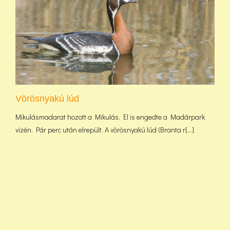
Vörösnyakú lúd
Mikulásmadarat hozott a Mikulás. El is engedte a Madárpark
vizén. Pár perc után elrepült. A vörösnyakú lúd (Branta r[...]