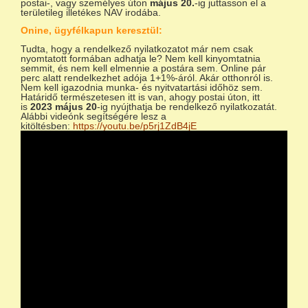
postai-, vagy személyes úton
május 20.
-ig juttasson el a
területileg illetékes NAV irodába.
Onine, ügyfélkapun keresztül:
Tudta, hogy a rendelkező nyilatkozatot már nem csak
nyomtatott formában adhatja le? Nem kell kinyomtatnia
semmit, és nem kell elmennie a postára sem. Online pár
perc alatt rendelkezhet adója 1+1%-áról. Akár otthonról is.
Nem kell igazodnia munka- és nyitvatartási időhöz sem.
Határidő természetesen itt is van, ahogy postai úton, itt
is
2023 május 20
-ig nyújthatja be rendelkező nyilatkozatát.
Alábbi videónk segítségére lesz a
kitöltésben:
https://youtu.be/p5rj1ZdB4jE