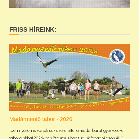
FRISS HÍREINK:
Madármentő tábor - 2026
Idén nyáron is várjuk sok szeretettel a madárbarát gyerkőcöket
táborainkba! 2026-ban öt turnusban tudjuk fogadni azon é[...]