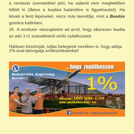
a rendszer üzenetekkel jelzi, ha valamit nem megfelelően
töltött ki (illetve a leadási határidőre is figyelmeztet). Ha
követi a fenti lépéseket, nincs más teendője, mint a
Beadás
gombra kattintani.
A rendszer visszajelzést ad arról, hogy sikeresen leadta
az adó 1+1 százalékáról szóló nyilatkozatot.
Hálásan köszönjük, tollas betegeink nevében is, hogy adója
1%-ával támogatja erőfeszítéseinket!