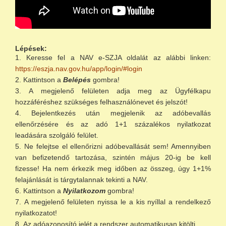
Lépések:
Keresse fel a NAV e-SZJA oldalát az alábbi linken:
https://eszja.nav.gov.hu/app/login/#login
Kattintson a
Belépés
gombra!
A megjelenő felületen adja meg az Ügyfélkapu
hozzáféréshez szükséges felhasználónevet és jelszót!
Bejelentkezés után megjelenik az adóbevallás
ellenőrzésére és az adó 1+1 százalékos nyilatkozat
leadására szolgáló felület.
Ne felejtse el ellenőrizni adóbevallását sem! Amennyiben
van befizetendő tartozása, szintén május 20-ig be kell
fizesse! Ha nem érkezik meg időben az összeg, úgy 1+1%
felajánlását is tárgytalannak tekinti a NAV.
Kattintson a
Nyilatkozom
gombra!
A megjelenő felületen nyissa le a kis nyíllal a rendelkező
nyilatkozatot!
Az adóazonosító jelét a rendszer automatikusan kitölti.