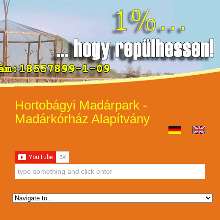
Hortobágyi Madárpark -
Madárkórház Alapítvány