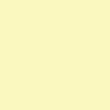
szazalek
alapítványi adószámok 1 felajánlása 1 rendelkező nyilatkozat
alapítvány adószám alapítvány adószáma 1 százalék egyház 1
százalék nyomtatvány alapítványok adószáma állatvédő
alapítványok 1 adószámok önkéntes programok rendelkező
nyilatkozat minta madár mentés, Mályi Madármentő Állomás,
Mályi Természetvédelmi Egyesület
civil szervezetek nyilatkozat 1 nyomtatvány a 1 nyomtatvány egy
szazalek 1 felajánlása egyház adószám 1 százalék egyház 1
százalék nyomtatvány 1 adószámok adószám alapitvany
nonprofit szervezetek non profit szervezetek közhasznú
alapítványok alapítványi adószámok alapítvány adószám
közhasznú szervezetek segítő alapítványok alapítványok
támogatása alapítványok adószáma alapítványok nyilvántartása
alapítványok listája 1 alapítványok bejegyzett alapítványok
állatvédő alapítványokalapítványok adószámai önkéntes