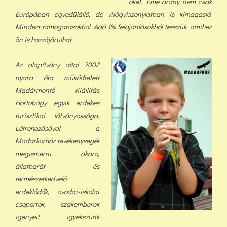
őket. Eme arány nem csak
Európában egyedülálló, de világviszonylatban is kimagasló.
Mindezt támogatásokból, Adó 1% felajánlásokból tess
zük, a
mihez
ön is hozzájárulhat.
Az alapítvány által 2002
nyara óta működtetett
Madármentő Kiállítás
Hortobágy egyik érdekes
turisztikai látványossága
.
Létrehozásával a
Madárkórház tevékenységét
megismerni akaró,
állatbarát és
természetkedvelő
érdeklődők, óvodai-iskolai
csoportok, szakemberek
igényeit igyekszünk