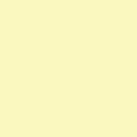
adószámok 1 felajánlása 1 rendelkező nyilatkozat egy százalék
nyilatkozat alapítvány adószám alapítvány adószáma egy
százalék nyomtatvány civil szervezetek támogatása 1 százalék
egyház 1 százalék nyomtatvány alapítványok adószáma civil
szervezetek listája
személyi jövedelemadó 1 százalék civil szervezetek nyilvántartása
civil szervezetek fogalma civil szervezet fogalma 1 nyilatkozat
nyomtatvány 1 adószámok önkéntes programok közhasznú
alapítványok listája kedvezményezett technikai száma rendelkező
nyilatkozat minta madár mentés 1 -os nyilatkozat nyomtatvány
civil szervezet kereső 1 rendelkező nyilatkozat minta
vadmadárkórház 1
állat madár gyógyítás rendelkező nyilatkozat Hortobágy
madármentés adószám 1 repül alapítvány gyermek egyházak 1
természetvédelem állatvédő civil szervezetek szja 1 civil szervezet
ragadozó madár vadmadár szja 1 százalék egy szazalek 1