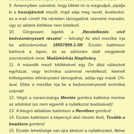
Amennyiben szeretné, hogy kilétét mi is megtudjuk, pipálja
ki a
hozzájárulok
mezőt, majd adja meg nevét, levelezési-
és e-mail címét! Ha névtelen támogatónk szeretne maradni,
úgy az adatok kitöltése nem kötelező.
Görgessen lejjebb a „
Rendelkezés civil
kedvezményezett részére
” – feliratig! Az első mezőbe írja
be adószámunkat:
18557899-1-09
! Ezután kattintson
bárhová a lapon, és az adószám alatt megjelenik
szervezetünk neve:
Madárkórház Alapítvány
.
A második mező kitöltésével egy Ön által választott
egyházat, vagy technikai számmal rendelkező, kiemelt
költségvetési előirányzatot támogathat, adója egy másik 1%-
ával. Ebbe a mezőbe írja be a kedvezményezett technikai
számát!
Végül a narancssárga
Mentés
gombra kattintva mentse
az adatokat (ez nem egyenlő a nyilatkozat leadásával)!
A felugró ablakban kattintson a
Rendben
gombra!
Ezután kattintson a képernyő alsó részén lévő
, Tovább a
beadásra
gombra!
Ezután lehetősége van újra átnézni a nyilatkozatot, illetve