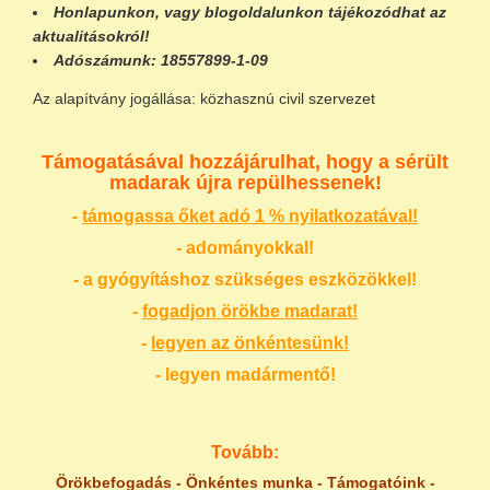
Honlapunkon
, vagy
blogoldalunkon
tájékozódhat az
aktualitásokról!
Adószámunk:
18557899-1-09
Az alapítvány jogállása: közhasznú civil szervezet
Támogatásával hozzájárulhat, hogy a sérült
madarak újra repülhessenek!
-
támogassa őket adó 1 % nyilatkozatával!
- adományokkal!
- a gyógyításhoz szükséges eszközökkel!
-
fogadjon örökbe madarat!
-
legyen az önkéntesünk!
- legyen madármentő!
Tovább:
Örökbefogadás
-
Önkéntes munka
-
Támogatóink
-