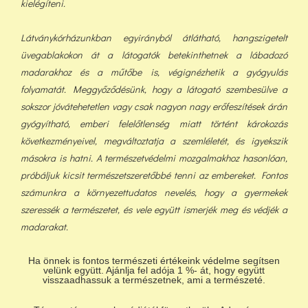
kielégíteni.
Látványkórházunkban egyirányból átlátható, hangszigetelt
üvegablakokon át a látogatók betekinthetnek a lábadozó
madarakhoz és a műtőbe is, végignézhetik a gyógyulás
folyamatát. Meggyőződésünk, hogy a látogató szembesülve a
sokszor jóvátehetetlen vagy csak nagyon nagy erőfeszítések árán
gyógyítható, emberi felelőtlenség miatt történt károkozás
következményeivel, megváltoztatja a szemléletét, és igyekszik
másokra is hatni. A természetvédelmi mozgalmakhoz hasonlóan,
próbáljuk kicsit természetszeretőbbé tenni az embereket. Fontos
számunkra a környezettudatos nevelés, hogy a gyermekek
szeressék a természetet, és vele együtt ismerjék meg és védjék a
madarakat.
Ha önnek is fontos természeti értékeink védelme segítsen
velünk együtt. Ajánlja fel adója 1 %- át, hogy együtt
visszaadhassuk a természetnek, ami a természeté.