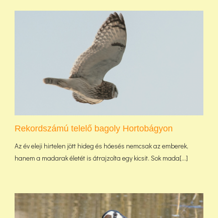
Rekordszámú telelő bagoly Hortobágyon
Az év eleji hirtelen jött hideg és hóesés nemcsak az emberek,
hanem a madarak életét is átrajzolta egy kicsit. Sok mada[...]