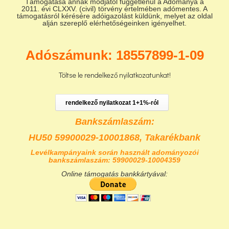
Támogatása annak módjától függetlenül a Adománya a
2011. évi CLXXV. (civil) törvény értelmében adómentes. A
támogatásról kérésére adóigazolást küldünk, melyet az oldal
alján szereplő elérhetőségeinken igényelhet.
Adószámunk: 18557899-1-09
Töltse le rendelkező nyilatkozatunkat!
rendelkező nyilatkozat 1+1%-ról
Bankszámlaszám:
HU50 59900029-10001868,
Takarékbank
Levélkampányaink során használt adományozói
bankszámlaszám: 59900029-10004359
Online támogatás bankkártyával: