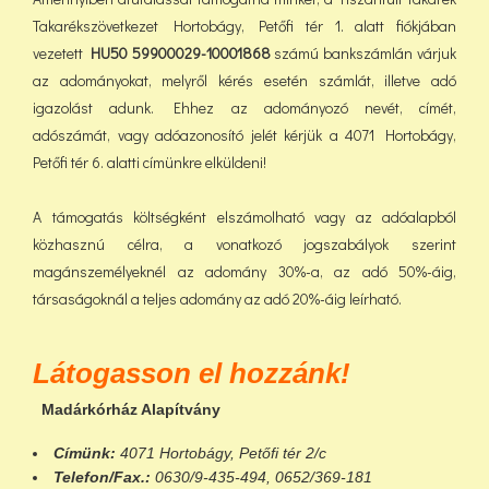
Takarékszövetkezet Hortobágy, Petőfi tér 1. alatt fiókjában
vezetett
HU50 59900029-10001868
számú bankszámlán várjuk
az adományokat, melyről kérés esetén számlát, illetve adó
igazolást adunk. Ehhez az adományozó nevét, címét,
adószámát, vagy adóazonosító jelét kérjük a 4071 Hortobágy,
Petőfi tér 6. alatti címünkre elküldeni!
A támogatás költségként elszámolható vagy az adóalapból
közhasznú célra, a vonatkozó jogszabályok szerint
magánszemélyeknél az adomány 30%-a, az adó 50%-áig,
társaságoknál a teljes adomány az adó 20%-áig leírható.
Látogasson el hozzánk!
Madárkórház Alapítvány
Címünk:
4071 Hortobágy, Petőfi tér 2/c
Telefon/Fax.:
0630/9-435-494, 0652/369-181