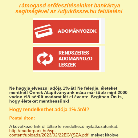
Támogasd erőfeszítéseinket bankártya
segítségével az Adjukössze.hu felületén!
Ne hagyja elveszni adója 1%-át!
Ne feledje, életeket
menthet! Önnek Alapítványunk mára már több mint 2000
vadon élő sérült madarat lát el évente. Segítsen Ön is,
hogy életeket menthessünk!
Hogy rendelkezhet adója 1%-áról?
Postai úton:
A következő linkről töltse le rendelkező nyilatkozatunkat:
http://madarpark.hu/wp-
content/uploads/2023/02/22EGYSZA.pdf
, melyet kitöltve