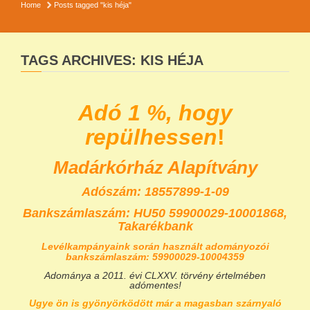
Home
Posts tagged "kis héja"
TAGS ARCHIVES: KIS HÉJA
Adó 1 %, hogy
repülhessen
!
Madárkórház Alapítvány
Adószám: 18557899-1-09
Bankszámlaszám:
HU50 59900029-10001868,
Takarékbank
Levélkampányaink során használt adományozói
bankszámlaszám: 59900029-10004359
Adománya a 2011. évi CLXXV. törvény értelmében
adómentes!
Ugye ön is gyönyörködött már a magasban szárnyaló