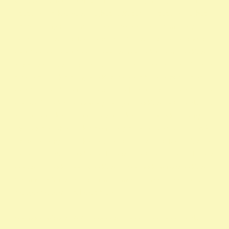
civil szervezetek nyilatkozat 1 nyomtatvány a 1 nyomtatvány egy
szazalek 1 felajánlása egyház adószám 1 százalék egyház 1
százalék nyomtatvány 1 adószámok adószám alapitvany
nonprofit szervezetek non profit szervezetek közhasznú
alapítványok alapítványi adószámok alapítvány adószám
közhasznú szervezetek segítő alapítványok alapítványok
támogatása alapítványok adószáma alapítványok nyilvántartása
alapítványok listája 1 alapítványok bejegyzett alapítványok
állatvédő alapítványokalapítványok adószámai önkéntes
programok alapítványok jegyzéke alapítványok adatai nonprofit
szervezetek listája 1 alapítvány alapítványok működése mentők 1
százalék nonprofit felajánlás nonprofit szervezetek adószáma
madár mentés vadmadárkórház felajánlás madárkorház
adószám madármentők adószám vadmadárkorház adószám
vadmadárkórház adószám mme magyar madártani egyesület
magyar madármentők alapítvány
vadmadárkórház Adó1 ragadozó madár vadmadár önkéntes