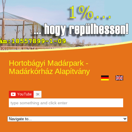
Hortobágyi Madárpark -
Madárkórház Alapítvány