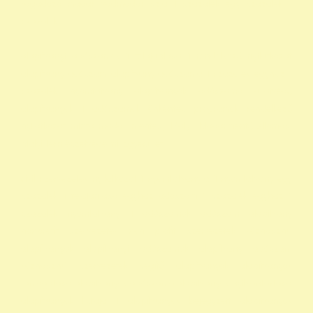
ragadozó madár vadmadár szja 1 százalék egy szazalek 1
szazalek
alapítványi adószámok 1 felajánlása 1 rendelkező nyilatkozat
alapítvány adószám alapítvány adószáma 1 százalék egyház 1
százalék nyomtatvány alapítványok adószáma állatvédő
alapítványok 1 adószámok önkéntes programok rendelkező
nyilatkozat minta madár mentés, Mályi Madármentő Állomás,
Mályi Természetvédelmi Egyesület
civil szervezetek nyilatkozat 1 nyomtatvány a 1 nyomtatvány egy
szazalek 1 felajánlása egyház adószám 1 százalék egyház 1
százalék nyomtatvány 1 adószámok adószám alapitvany
nonprofit szervezetek non profit szervezetek közhasznú
alapítványok alapítványi adószámok alapítvány adószám
közhasznú szervezetek segítő alapítványok alapítványok
támogatása alapítványok adószáma alapítványok nyilvántartása
alapítványok listája 1 alapítványok bejegyzett alapítványok