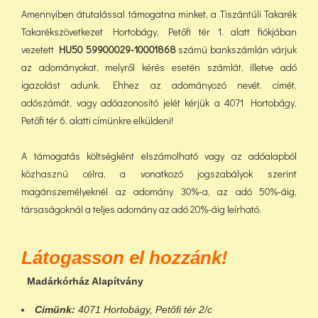
Amennyiben átutalással támogatna minket, a Tiszántúli Takarék
Takarékszövetkezet Hortobágy, Petőfi tér 1. alatt fiókjában
vezetett
HU50 59900029-10001868
számú bankszámlán várjuk
az adományokat, melyről kérés esetén számlát, illetve adó
igazolást adunk. Ehhez az adományozó nevét, címét,
adószámát, vagy adóazonosító jelét kérjük a 4071 Hortobágy,
Petőfi tér 6. alatti címünkre elküldeni!
A támogatás költségként elszámolható vagy az adóalapból
közhasznú célra, a vonatkozó jogszabályok szerint
magánszemélyeknél az adomány 30%-a, az adó 50%-áig,
társaságoknál a teljes adomány az adó 20%-áig leírható.
Látogasson el hozzánk!
Madárkórház Alapítvány
Címünk:
4071 Hortobágy, Petőfi tér 2/c