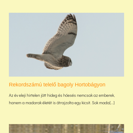
Rekordszámú telelő bagoly Hortobágyon
Az év eleji hirtelen jött hideg és hóesés nemcsak az emberek,
hanem a madarak életét is átrajzolta egy kicsit. Sok mada[...]