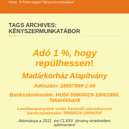
Home
Posts tagged "Kényszermunkatábor"
TAGS ARCHIVES:
KÉNYSZERMUNKATÁBOR
Adó 1 %, hogy
repülhessen
!
Madárkórház Alapítvány
Adószám: 18557899-1-09
Bankszámlaszám:
HU50 59900029-10001868,
Takarékbank
Levélkampányaink során használt adományozói
bankszámlaszám: 59900029-10004359
Adománya a 2011. évi CLXXV. törvény értelmében
adómentes!