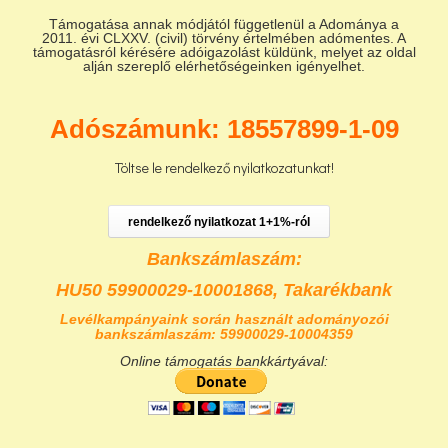
Támogatása annak módjától függetlenül a Adománya a
2011. évi CLXXV. (civil) törvény értelmében adómentes. A
támogatásról kérésére adóigazolást küldünk, melyet az oldal
alján szereplő elérhetőségeinken igényelhet.
Adószámunk: 18557899-1-09
Töltse le rendelkező nyilatkozatunkat!
rendelkező nyilatkozat 1+1%-ról
Bankszámlaszám:
HU50 59900029-10001868,
Takarékbank
Levélkampányaink során használt adományozói
bankszámlaszám: 59900029-10004359
Online támogatás bankkártyával: