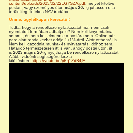
content/uploads/2023/02/22EGYSZA.pdf
, melyet kitöltve
postai-, vagy személyes úton
május 20.
-ig juttasson el a
területileg illetékes NAV irodába.
Onine, ügyfélkapun keresztül:
Tudta, hogy a rendelkező nyilatkozatot már nem csak
nyomtatott formában adhatja le? Nem kell kinyomtatnia
semmit, és nem kell elmennie a postára sem. Online pár
perc alatt rendelkezhet adója 1+1%-áról. Akár otthonról is.
Nem kell igazodnia munka- és nyitvatartási időhöz sem.
Határidő természetesen itt is van, ahogy postai úton, itt
is
2023 május 20
-ig nyújthatja be rendelkező nyilatkozatát.
Alábbi videónk segítségére lesz a
kitöltésben:
https://youtu.be/p5rj1ZdB4jE