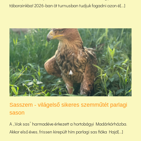
táborainkba! 2026-ban öt turnusban tudjuk fogadni azon é[...]
Sasszem - világelső sikeres szemműtét parlagi
sason
A „Vak sas” harmadéve érkezett a hortobágyi Madárkórházba.
Akkor első éves, frissen kirepült hím parlagi sas fióka Hajd[...]