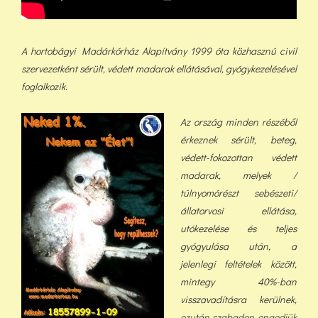
A hortobágyi Madárkórház Alapítvány 1999 óta közhasznú civil
szervezetként sérült, védett madarak ellátásával, gyógykezelésével
foglalkozik.
Az ország minden részéből
érkeznek sérült, beteg,
védett-fokozottan védett
madarak, melyek /
túlnyomórészt sebészeti/
állatorvosi ellátása,
utókezelése és teljes
gyógyulása után, a
jelenlegi feltételek között,
min
tegy 40%-ban
visszavadításra kerülnek,
ezután szabadon engedjük