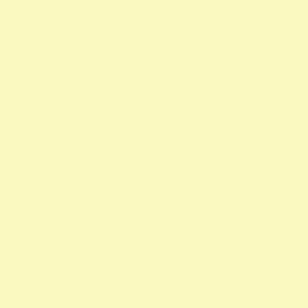
szervezetek szja 1 százalék egy szazalek 1 szazalek alapítványi
adószámok 1 felajánlása 1 rendelkező nyilatkozat egy százalék
nyilatkozat alapítvány adószám alapítvány adószáma egy
százalék nyomtatvány civil szervezetek támogatása 1 százalék
egyház 1 százalék nyomtatvány alapítványok adószáma civil
szervezetek listája
személyi jövedelemadó 1 százalék civil szervezetek nyilvántartása
civil szervezetek fogalma civil szervezet fogalma 1 nyilatkozat
nyomtatvány 1 adószámok önkéntes programok közhasznú
alapítványok listája kedvezményezett technikai száma rendelkező
nyilatkozat minta madár mentés 1 -os nyilatkozat nyomtatvány
civil szervezet kereső 1 rendelkező nyilatkozat minta
vadmadárkórház 1
állat madár gyógyítás rendelkező nyilatkozat Hortobágy
madármentés adószám 1 repül alapítvány gyermek egyházak 1
természetvédelem állatvédő civil szervezetek szja 1 civil szervezet