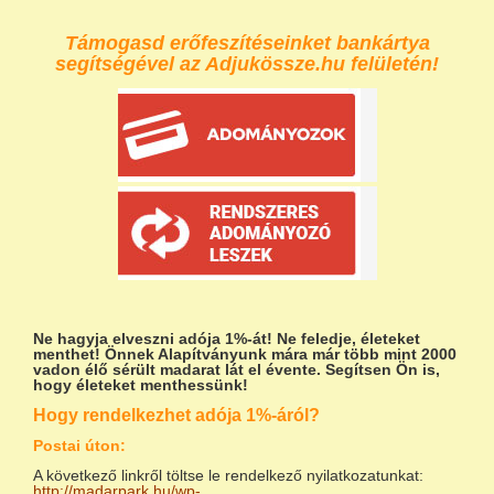
Támogasd erőfeszítéseinket bankártya
segítségével az Adjukössze.hu felületén!
Ne hagyja elveszni adója 1%-át!
Ne feledje, életeket
menthet! Önnek Alapítványunk mára már több mint 2000
vadon élő sérült madarat lát el évente. Segítsen Ön is,
hogy életeket menthessünk!
Hogy rendelkezhet adója 1%-áról?
Postai úton:
A következő linkről töltse le rendelkező nyilatkozatunkat:
http://madarpark.hu/wp-