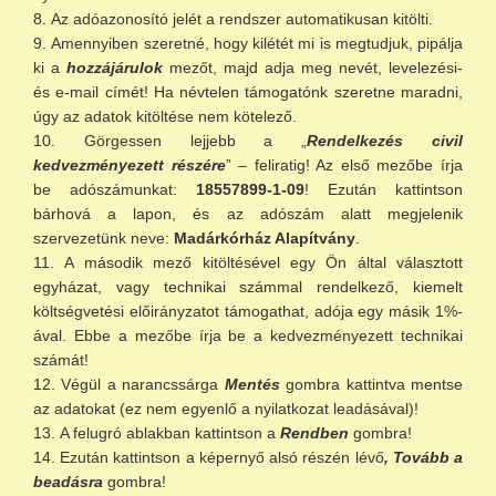
Az adóazonosító jelét a rendszer automatikusan kitölti.
Amennyiben szeretné, hogy kilétét mi is megtudjuk, pipálja
ki a
hozzájárulok
mezőt, majd adja meg nevét, levelezési-
és e-mail címét! Ha névtelen támogatónk szeretne maradni,
úgy az adatok kitöltése nem kötelező.
Görgessen lejjebb a „
Rendelkezés civil
kedvezményezett részére
” – feliratig! Az első mezőbe írja
be adószámunkat:
18557899-1-09
! Ezután kattintson
bárhová a lapon, és az adószám alatt megjelenik
szervezetünk neve:
Madárkórház Alapítvány
.
A második mező kitöltésével egy Ön által választott
egyházat, vagy technikai számmal rendelkező, kiemelt
költségvetési előirányzatot támogathat, adója egy másik 1%-
ával. Ebbe a mezőbe írja be a kedvezményezett technikai
számát!
Végül a narancssárga
Mentés
gombra kattintva mentse
az adatokat (ez nem egyenlő a nyilatkozat leadásával)!
A felugró ablakban kattintson a
Rendben
gombra!
Ezután kattintson a képernyő alsó részén lévő
, Tovább a
beadásra
gombra!