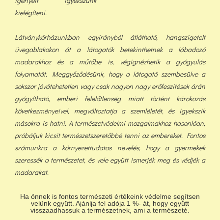
igényeit igyekszünk
kielégíteni.
Látványkórházunkban egyirányból átlátható, hangszigetelt
üvegablakokon át a látogatók betekinthetnek a lábadozó
madarakhoz és a műtőbe is, végignézhetik a gyógyulás
folyamatát. Meggyőződésünk, hogy a látogató szembesülve a
sokszor jóvátehetetlen vagy csak nagyon nagy erőfeszítések árán
gyógyítható, emberi felelőtlenség miatt történt károkozás
következményeivel, megváltoztatja a szemléletét, és igyekszik
másokra is hatni. A természetvédelmi mozgalmakhoz hasonlóan,
próbáljuk kicsit természetszeretőbbé tenni az embereket. Fontos
számunkra a környezettudatos nevelés, hogy a gyermekek
szeressék a természetet, és vele együtt ismerjék meg és védjék a
madarakat.
Ha önnek is fontos természeti értékeink védelme segítsen
velünk együtt. Ajánlja fel adója 1 %- át, hogy együtt
visszaadhassuk a természetnek, ami a természeté.