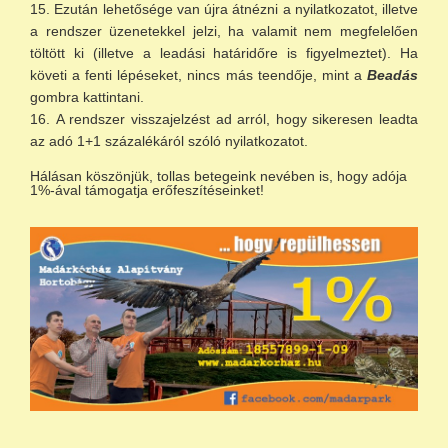
Ezután lehetősége van újra átnézni a nyilatkozatot, illetve
a rendszer üzenetekkel jelzi, ha valamit nem megfelelően
töltött ki (illetve a leadási határidőre is figyelmeztet). Ha
követi a fenti lépéseket, nincs más teendője, mint a
Beadás
gombra kattintani.
A rendszer visszajelzést ad arról, hogy sikeresen leadta
az adó 1+1 százalékáról szóló nyilatkozatot.
Hálásan köszönjük, tollas betegeink nevében is, hogy adója
1%-ával támogatja erőfeszítéseinket!