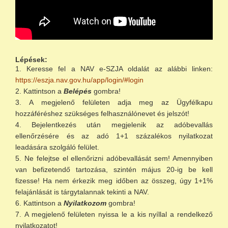
Lépések:
Keresse fel a NAV e-SZJA oldalát az alábbi linken:
https://eszja.nav.gov.hu/app/login/#login
Kattintson a
Belépés
gombra!
A megjelenő felületen adja meg az Ügyfélkapu
hozzáféréshez szükséges felhasználónevet és jelszót!
Bejelentkezés után megjelenik az adóbevallás
ellenőrzésére és az adó 1+1 százalékos nyilatkozat
leadására szolgáló felület.
Ne felejtse el ellenőrizni adóbevallását sem! Amennyiben
van befizetendő tartozása, szintén május 20-ig be kell
fizesse! Ha nem érkezik meg időben az összeg, úgy 1+1%
felajánlását is tárgytalannak tekinti a NAV.
Kattintson a
Nyilatkozom
gombra!
A megjelenő felületen nyissa le a kis nyíllal a rendelkező
nyilatkozatot!