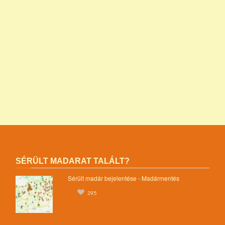
állatvédő alapítványokalapítványok adószámai önkéntes
programok alapítványok jegyzéke alapítványok adatai nonprofit
szervezetek listája 1 alapítvány alapítványok működése mentők 1
százalék nonprofit felajánlás nonprofit szervezetek adószáma
madár mentés vadmadárkórház felajánlás madárkorház
adószám madármentők adószám vadmadárkorház adószám
vadmadárkórház adószám mme magyar madártani egyesület
magyar madármentők alapítvány
SÉRÜLT MADARAT TALÁLT?
Sérült madár bejelentése - Madármentés
295