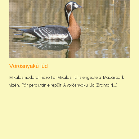
Vörösnyakú lúd
Mikulásmadarat hozott a Mikulás. El is engedte a Madárpark
vizén. Pár perc után elrepült. A vörösnyakú lúd (Branta r[...]