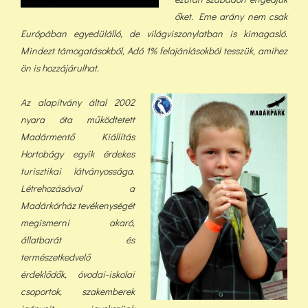
őket. Eme arány nem csak
Európában egyedülálló, de világviszonylatban is kimagasló.
Mindezt támogatásokból, Adó 1% felajánlásokból tess
zük, a
mihez
ön is hozzájárulhat.
Az alapítvány által 2002
nyara óta működtetett
Madármentő Kiállítás
Hortobágy egyik érdekes
turisztikai látványossága
.
Létrehozásával a
Madárkórház tevékenységét
megismerni akaró,
állatbarát és
természetkedvelő
érdeklődők, óvodai-iskolai
csoportok, szakemberek