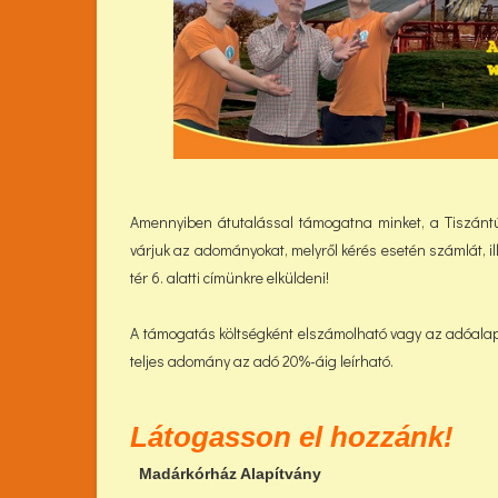
Amennyiben átutalással támogatna minket, a Tiszántúli
várjuk az adományokat, melyről kérés esetén számlát, i
tér 6. alatti címünkre elküldeni!
A támogatás költségként elszámolható vagy az adóala
teljes adomány az adó 20%-áig leírható.
Látogasson el hozzánk!
Madárkórház Alapítvány