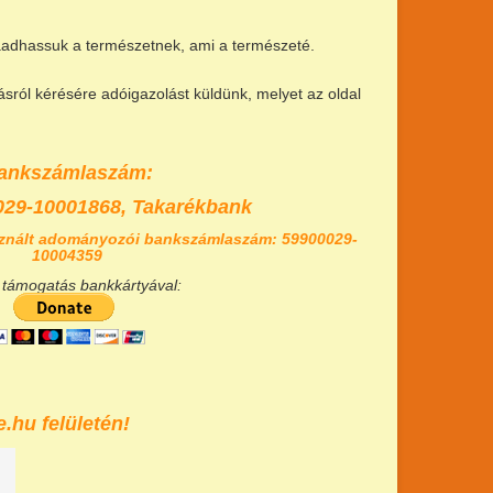
szaadhassuk a természetnek, ami a természeté.
ról kérésére adóigazolást küldünk, melyet az oldal
ankszámlaszám:
029-10001868,
Takarékbank
znált adományozói bankszámlaszám: 59900029-
10004359
 támogatás bankkártyával:
.hu felületén!