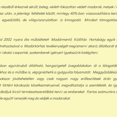
észéből érkeznek sérült, beteg, védett-fokozottan védett madarak, melyek / t
sa után, a jelenlegi feltételek között, min
tegy 40%-ban visszavadításra ker
gyedülálló, de világviszonylatban is kimagasló. Mindezt támogatáso
tal 2002 nyara óta működtetett Madármentő Kiállítás Hortobágy egyik ér
trehozásával a Madárkórház tevékenységét megismerni akaró, állatbarát é
-iskolai csoportok, szakemberek igényeit igyekszünk kielégíteni.
ban egyirányból átlátható, hangszigetelt üvegablakokon át a látogatók
hoz és a műtőbe is, végignézhetik a gyógyulás folyamatát. Meggyőződésün
okszor jóvátehetetlen vagy csak nagyon nagy erőfeszítések árán gyó
tt történt károkozás következményeivel, megváltoztatja a szemléletét, és i
óbáljuk kicsit természetszeretőbbé tenni az embereket. Fontos számunkra 
ele együtt ismerjék meg és védjék a madarakat.