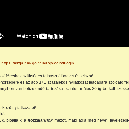
:
https://eszja.nav.gov.hu/app/login/#login
zzáféréshez szükséges felhasználónevet és jelszót!
nőrzésére és az adó 1+1 százalékos nyilatkozat leadására szolgáló fel
mennyiben van befizetendő tartozása, szintén május 20-ig be kell fiz
elkező nyilatkozatot!
ölti.
k, pipálja ki a
hozzájárulok
mezőt, majd adja meg nevét, levelezési-