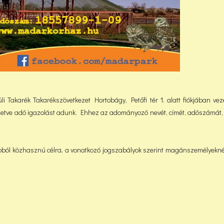
 Takarék Takarékszövetkezet Hortobágy, Petőfi tér 1. alatt fiókjában veze
lletve adó igazolást adunk. Ehhez az adományozó nevét, címét, adószámát, 
pból közhasznú célra, a vonatkozó jogszabályok szerint magánszemélyekn