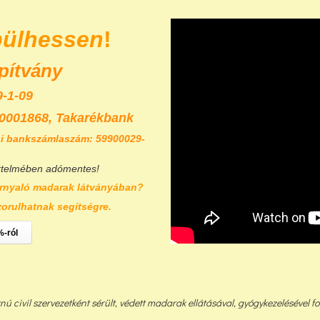
pülhessen
!
pítvány
-1-09
0001868,
Takarékbank
i bankszámlaszám: 59900029-
rtelmében adómentes!
rnyaló madarak látványában?
zorulhatnak segítségre.
%-ról
civil szervezetként sérült, védett madarak ellátásával, gyógykezelésével fog