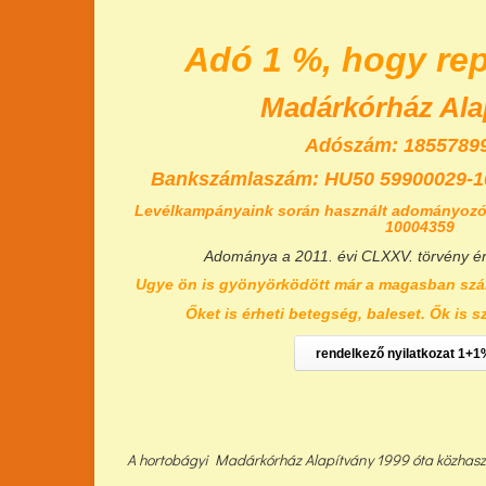
Adó 1 %, hogy re
Madárkórház Ala
Adószám: 18557899
Bankszámlaszám:
HU50 59900029-1
Levélkampányaink során használt adományozó
10004359
Adománya a 2011. évi CLXXV. törvény é
Ugye ön is gyönyörködött már a magasban szá
Őket is érheti betegség, baleset. Ők is s
rendelkező nyilatkozat 1+1
A hortobágyi Madárkórház Alapítvány 1999 óta közhasznú 