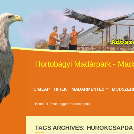
Hortobágyi Madárpark - Mad
CÍMLAP
HÍREK
MADÁRMENTÉS
MÓDSZER
Home
Posts tagged "hurokcsapda"
TAGS ARCHIVES: HUROKCSAPDA