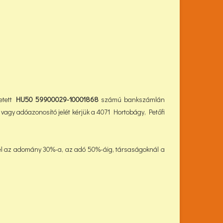
tett
HU50 59900029-10001868
számú bankszámlán
vagy adóazonosító jelét kérjük a 4071 Hortobágy, Petőfi
él az adomány 30%-a, az adó 50%-áig, társaságoknál a