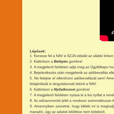
Lépések:
Keresse fel a NAV e-SZJA oldalát az alábbi linken
Kattintson a
Belépés
gombra!
A megjelenő felületen adja meg az Ügyfélkapu ho
Bejelentkezés után megjelenik az adóbevallás elle
Ne felejtse el ellenőrizni adóbevallását sem! A
felajánlását is tárgytalannak tekinti a NAV.
Kattintson a
Nyilatkozom
gombra!
A megjelenő felületen nyissa le a kis nyíllal a rend
Az adóazonosító jelét a rendszer automatikusan kit
Amennyiben szeretné, hogy kilétét mi is megtudju
maradni, úgy az adatok kitöltése nem kötelező.