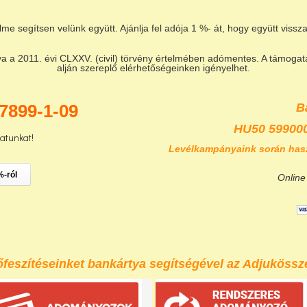
lme segítsen velünk együtt. Ajánlja fel adója 1 %- át, hogy együtt vis
a 2011. évi CLXXV. (civil) törvény értelmében adómentes. A támogatás
alján szereplő elérhetőségeinken igényelhet.
7899-1-09
B
HU50 59900
zatunkat!
Levélkampányaink során has
%-ról
Online
eszítéseinket bankártya segítségével az Adjukössze