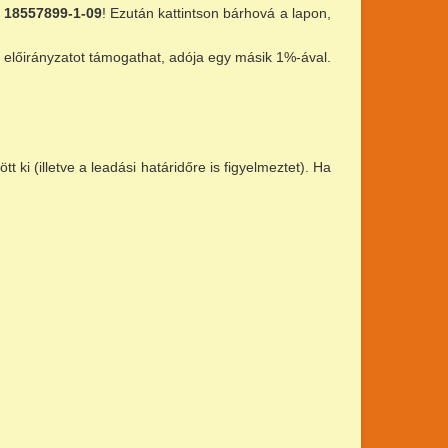
:
18557899-1-09
! Ezután kattintson bárhová a lapon,
i előirányzatot támogathat, adója egy másik 1%-ával.
t ki (illetve a leadási határidőre is figyelmeztet). Ha