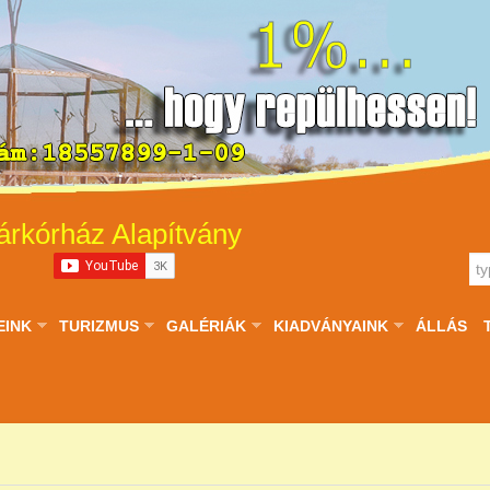
árkórház Alapítvány
EINK
TURIZMUS
GALÉRIÁK
KIADVÁNYAINK
ÁLLÁS