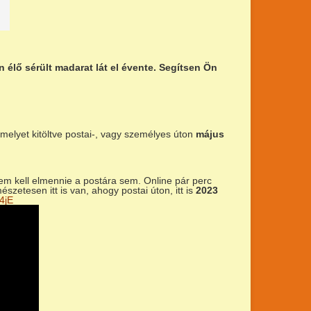
élő sérült madarat lát el évente. Segítsen Ön
 melyet kitöltve postai-, vagy személyes úton
május
em kell elmennie a postára sem. Online pár perc
szetesen itt is van, ahogy postai úton, itt is
2023
4jE