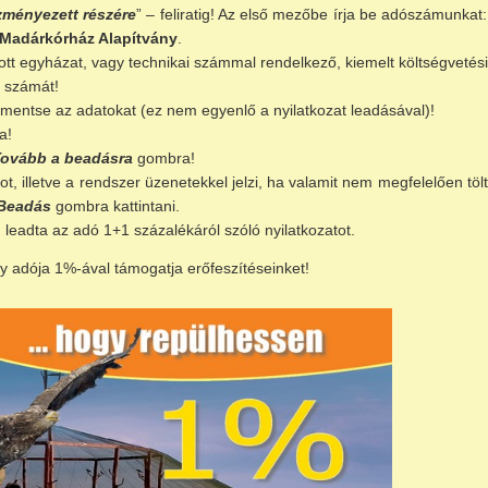
zményezett részére
” – feliratig! Az első mezőbe írja be adószámunkat
Madárkórház Alapítvány
.
tott egyházat, vagy technikai számmal rendelkező, kiemelt költségvetés
 számát!
mentse az adatokat (ez nem egyenlő a nyilatkozat leadásával)!
a!
Tovább a beadásra
gombra!
, illetve a rendszer üzenetekkel jelzi, ha valamit nem megfelelően töltöt
Beadás
gombra kattintani.
n leadta az adó 1+1 százalékáról szóló nyilatkozatot.
y adója 1%-ával támogatja erőfeszítéseinket!