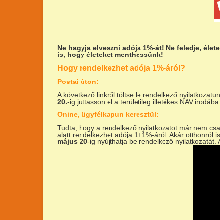
Ne hagyja elveszni adója 1%-át!
Ne feledje, éle
is, hogy életeket menthessünk!
Hogy rendelkezhet adója 1%-áról?
Postai úton:
A következő linkről töltse le rendelkező nyilatkozatu
20.
-ig juttasson el a területileg illetékes NAV irodába
Onine, ügyfélkapun keresztül:
Tudta, hogy a rendelkező nyilatkozatot már nem csa
alatt rendelkezhet adója 1+1%-áról. Akár otthonról is
május 20
-ig nyújthatja be rendelkező nyilatkozatát.