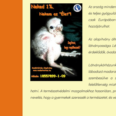
Az ország minden r
és teljes gyógyulá
csak Európában e
hozzájárulhat.
Az alapítvány ál
látványossága
.
Lé
érdeklődők, óvodai
Látványkórházunk
lábadozó madarak
szembesülve a s
felelőtlenség mia
hatni. A természetvédelmi mozgalmakhoz hasonlóan, pr
nevelés, hogy a gyermekek szeressék a természetet, és v