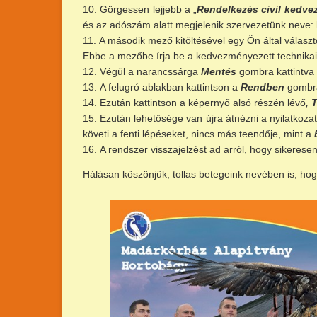
Görgessen lejjebb a „
Rendelkezés civil kedve
és az adószám alatt megjelenik szervezetünk neve:
A második mező kitöltésével egy Ön által válasz
Ebbe a mezőbe írja be a kedvezményezett technikai
Végül a narancssárga
Mentés
gombra kattintva 
A felugró ablakban kattintson a
Rendben
gombr
Ezután kattintson a képernyő alsó részén lévő
, 
Ezután lehetősége van újra átnézni a nyilatkozatot
követi a fenti lépéseket, nincs más teendője, mint a
A rendszer visszajelzést ad arról, hogy sikerese
Hálásan köszönjük, tollas betegeink nevében is, hog