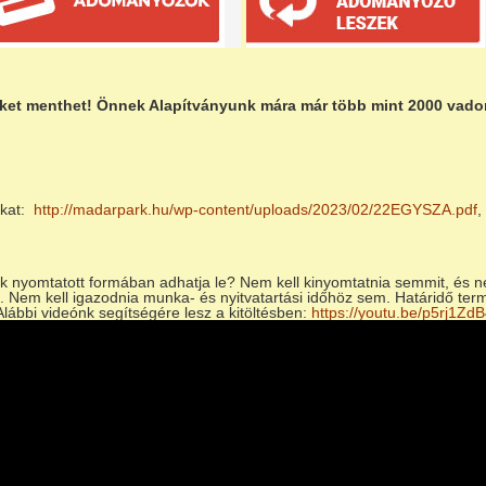
teket menthet! Önnek Alapítványunk mára már több mint 2000 vadon 
nkat:
http://madarpark.hu/wp-content/uploads/2023/02/22EGYSZA.pdf
,
.
k nyomtatott formában adhatja le? Nem kell kinyomtatnia semmit, és n
. Nem kell igazodnia munka- és nyitvatartási időhöz sem. Határidő termé
 Alábbi videónk segítségére lesz a kitöltésben:
https://youtu.be/p5rj1ZdB