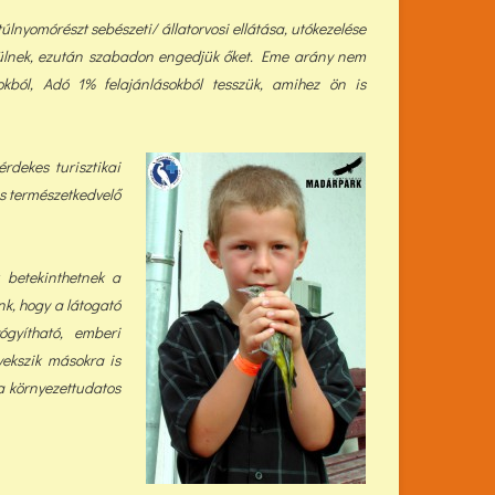
úlnyomórészt sebészeti/ állatorvosi ellátása, utókezelése
ülnek, ezután szabadon engedjük őket. Eme arány nem
kból, Adó 1% felajánlásokból tess
zük, a
mihez ön is
dekes turisztikai
s természetkedvelő
 betekinthetnek a
k, hogy a látogató
gyítható, emberi
gyekszik másokra is
a környezettudatos