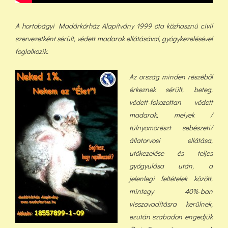
A hortobágyi Madárkórház Alapítvány 1999 óta közhasznú civil
szervezetként sérült, védett madarak ellátásával, gyógykezelésével
foglalkozik.
Az ország minden részéből
érkeznek sérült, beteg,
védett-fokozottan védett
madarak, melyek /
túlnyomórészt sebészeti/
állatorvosi ellátása,
utókezelése és teljes
gyógyulása után, a
jelenlegi feltételek között,
min
tegy 40%-ban
visszavadításra kerülnek,
ezután szabadon engedjük