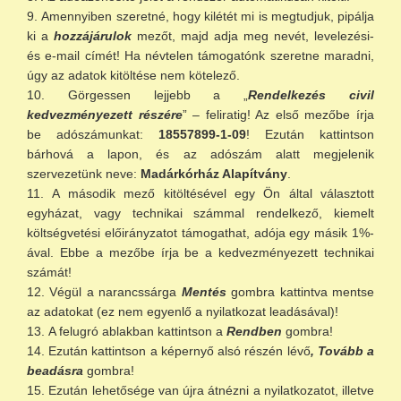
Amennyiben szeretné, hogy kilétét mi is megtudjuk, pipálja
ki a
hozzájárulok
mezőt, majd adja meg nevét, levelezési-
és e-mail címét! Ha névtelen támogatónk szeretne maradni,
úgy az adatok kitöltése nem kötelező.
Görgessen lejjebb a „
Rendelkezés civil
kedvezményezett részére
” – feliratig! Az első mezőbe írja
be adószámunkat:
18557899-1-09
! Ezután kattintson
bárhová a lapon, és az adószám alatt megjelenik
szervezetünk neve:
Madárkórház Alapítvány
.
A második mező kitöltésével egy Ön által választott
egyházat, vagy technikai számmal rendelkező, kiemelt
költségvetési előirányzatot támogathat, adója egy másik 1%-
ával. Ebbe a mezőbe írja be a kedvezményezett technikai
számát!
Végül a narancssárga
Mentés
gombra kattintva mentse
az adatokat (ez nem egyenlő a nyilatkozat leadásával)!
A felugró ablakban kattintson a
Rendben
gombra!
Ezután kattintson a képernyő alsó részén lévő
, Tovább a
beadásra
gombra!
Ezután lehetősége van újra átnézni a nyilatkozatot, illetve