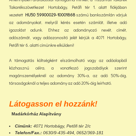
Takarékszövetkezet Hortobágy, Petőfi tér 1. alatt fiókjában
vezetett
HU50 59900029-10001868
számú bankszámlán várjuk
az adományokat, melyről kérés esetén számlát, illetve adó
igazolást adunk. Ehhez az adományozó nevét, címét,
adószámát, vagy adóazonosító jelét kérjük a 4071 Hortobágy,
Petőfi tér 6. alatti címünkre elküldeni!
A támogatás költségként elszámolható vagy az adóalapból
közhasznú célra, a vonatkozó jogszabályok szerint
magánszemélyeknél az adomány 30%-a, az adó 50%-áig,
társaságoknál a teljes adomány az adó 20%-áig leírható.
Látogasson el hozzánk!
Madárkórház Alapítvány
Címünk:
4071 Hortobágy, Petőfi tér 2/c
Telefon/Fax.:
0630/9-435-494, 0652/369-181