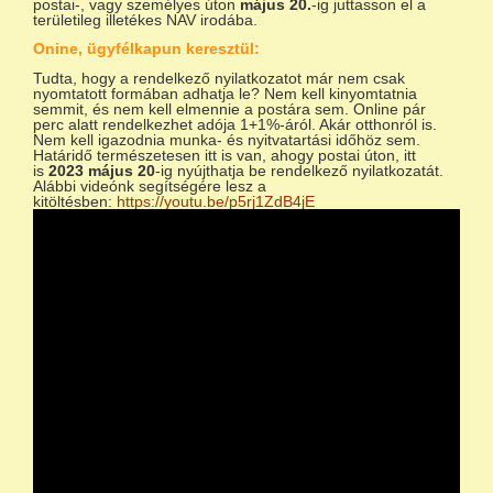
postai-, vagy személyes úton
május 20.
-ig juttasson el a
területileg illetékes NAV irodába.
Onine, ügyfélkapun keresztül:
Tudta, hogy a rendelkező nyilatkozatot már nem csak
nyomtatott formában adhatja le? Nem kell kinyomtatnia
semmit, és nem kell elmennie a postára sem. Online pár
perc alatt rendelkezhet adója 1+1%-áról. Akár otthonról is.
Nem kell igazodnia munka- és nyitvatartási időhöz sem.
Határidő természetesen itt is van, ahogy postai úton, itt
is
2023 május 20
-ig nyújthatja be rendelkező nyilatkozatát.
Alábbi videónk segítségére lesz a
kitöltésben:
https://youtu.be/p5rj1ZdB4jE