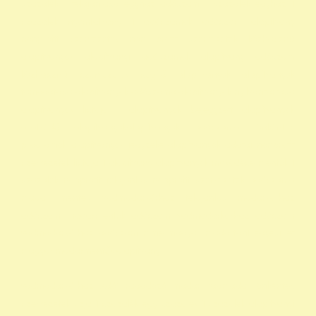
szazalek 1 felajánlása egyház adószám 1 százalék egyház 1
százalék nyomtatvány 1 adószámok adószám alapitvany
nonprofit szervezetek non profit szervezetek közhasznú
alapítványok alapítványi adószámok alapítvány adószám
közhasznú szervezetek segítő alapítványok alapítványok
támogatása alapítványok adószáma alapítványok nyilvántartása
alapítványok listája 1 alapítványok bejegyzett alapítványok
állatvédő alapítványokalapítványok adószámai önkéntes
programok alapítványok jegyzéke alapítványok adatai nonprofit
szervezetek listája 1 alapítvány alapítványok működése mentők 1
százalék nonprofit felajánlás nonprofit szervezetek adószáma
madár mentés vadmadárkórház felajánlás madárkorház
adószám madármentők adószám vadmadárkorház adószám
vadmadárkórház adószám mme magyar madártani egyesület
magyar madármentők alapítvány
vadmadárkórház Adó1 ragadozó madár vadmadár önkéntes
szervezetek szja 1 százalék egy szazalek 1 szazalek alapítványi