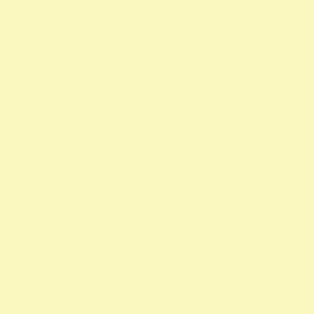
adószámok 1 felajánlása 1 rendelkező nyilatkozat egy százalék
nyilatkozat alapítvány adószám alapítvány adószáma egy
százalék nyomtatvány civil szervezetek támogatása 1 százalék
egyház 1 százalék nyomtatvány alapítványok adószáma civil
szervezetek listája
személyi jövedelemadó 1 százalék civil szervezetek nyilvántartása
civil szervezetek fogalma civil szervezet fogalma 1 nyilatkozat
nyomtatvány 1 adószámok önkéntes programok közhasznú
alapítványok listája kedvezményezett technikai száma rendelkező
nyilatkozat minta madár mentés 1 -os nyilatkozat nyomtatvány
civil szervezet kereső 1 rendelkező nyilatkozat minta
vadmadárkórház 1
állat madár gyógyítás rendelkező nyilatkozat Hortobágy
madármentés adószám 1 repül alapítvány gyermek egyházak 1
természetvédelem állatvédő civil szervezetek szja 1 civil szervezet
ragadozó madár vadmadár szja 1 százalék egy szazalek 1