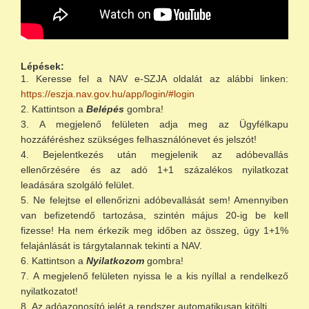
Lépések:
Keresse fel a NAV e-SZJA oldalát az alábbi linken:
https://eszja.nav.gov.hu/app/login/#login
Kattintson a
Belépés
gombra!
A megjelenő felületen adja meg az Ügyfélkapu
hozzáféréshez szükséges felhasználónevet és jelszót!
Bejelentkezés után megjelenik az adóbevallás
ellenőrzésére és az adó 1+1 százalékos nyilatkozat
leadására szolgáló felület.
Ne felejtse el ellenőrizni adóbevallását sem! Amennyiben
van befizetendő tartozása, szintén május 20-ig be kell
fizesse! Ha nem érkezik meg időben az összeg, úgy 1+1%
felajánlását is tárgytalannak tekinti a NAV.
Kattintson a
Nyilatkozom
gombra!
A megjelenő felületen nyissa le a kis nyíllal a rendelkező
nyilatkozatot!
Az adóazonosító jelét a rendszer automatikusan kitölti.