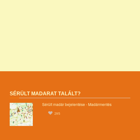
programok alapítványok jegyzéke alapítványok adatai nonprofit
szervezetek listája 1 alapítvány alapítványok működése mentők 1
százalék nonprofit felajánlás nonprofit szervezetek adószáma
madár mentés vadmadárkórház felajánlás madárkorház
adószám madármentők adószám vadmadárkorház adószám
vadmadárkórház adószám mme magyar madártani egyesület
magyar madármentők alapítvány
SÉRÜLT MADARAT TALÁLT?
Sérült madár bejelentése - Madármentés
295