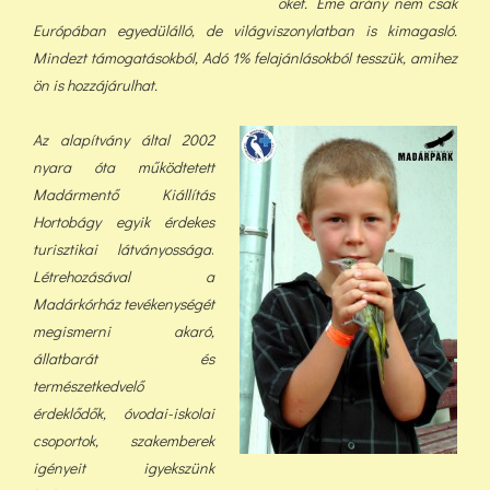
őket. Eme arány nem csak
Európában egyedülálló, de világviszonylatban is kimagasló.
Mindezt támogatásokból, Adó 1% felajánlásokból tess
zük, a
mihez
ön is hozzájárulhat.
Az alapítvány által 2002
nyara óta működtetett
Madármentő Kiállítás
Hortobágy egyik érdekes
turisztikai látványossága
.
Létrehozásával a
Madárkórház tevékenységét
megismerni akaró,
állatbarát és
természetkedvelő
érdeklődők, óvodai-iskolai
csoportok, szakemberek
igényeit igyekszünk