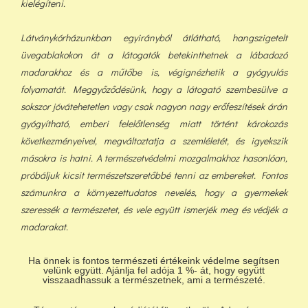
kielégíteni.
Látványkórházunkban egyirányból átlátható, hangszigetelt
üvegablakokon át a látogatók betekinthetnek a lábadozó
madarakhoz és a műtőbe is, végignézhetik a gyógyulás
folyamatát. Meggyőződésünk, hogy a látogató szembesülve a
sokszor jóvátehetetlen vagy csak nagyon nagy erőfeszítések árán
gyógyítható, emberi felelőtlenség miatt történt károkozás
következményeivel, megváltoztatja a szemléletét, és igyekszik
másokra is hatni. A természetvédelmi mozgalmakhoz hasonlóan,
próbáljuk kicsit természetszeretőbbé tenni az embereket. Fontos
számunkra a környezettudatos nevelés, hogy a gyermekek
szeressék a természetet, és vele együtt ismerjék meg és védjék a
madarakat.
Ha önnek is fontos természeti értékeink védelme segítsen
velünk együtt. Ajánlja fel adója 1 %- át, hogy együtt
visszaadhassuk a természetnek, ami a természeté.