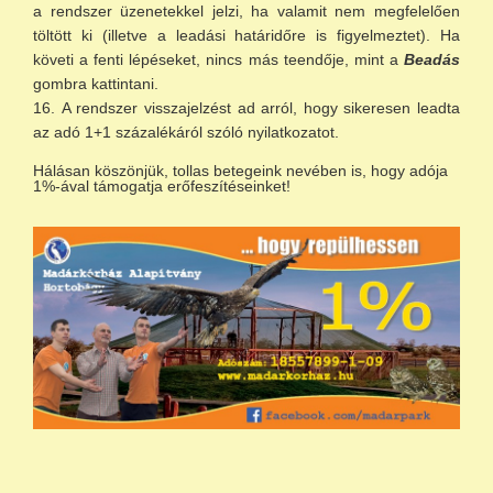
a rendszer üzenetekkel jelzi, ha valamit nem megfelelően
töltött ki (illetve a leadási határidőre is figyelmeztet). Ha
követi a fenti lépéseket, nincs más teendője, mint a
Beadás
gombra kattintani.
A rendszer visszajelzést ad arról, hogy sikeresen leadta
az adó 1+1 százalékáról szóló nyilatkozatot.
Hálásan köszönjük, tollas betegeink nevében is, hogy adója
1%-ával támogatja erőfeszítéseinket!