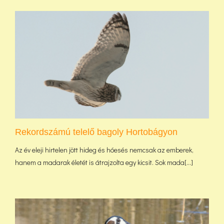
Rekordszámú telelő bagoly Hortobágyon
Az év eleji hirtelen jött hideg és hóesés nemcsak az emberek,
hanem a madarak életét is átrajzolta egy kicsit. Sok mada[...]