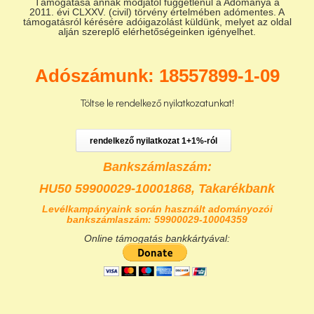
Támogatása annak módjától függetlenül a Adománya a
2011. évi CLXXV. (civil) törvény értelmében adómentes. A
támogatásról kérésére adóigazolást küldünk, melyet az oldal
alján szereplő elérhetőségeinken igényelhet.
Adószámunk: 18557899-1-09
Töltse le rendelkező nyilatkozatunkat!
rendelkező nyilatkozat 1+1%-ról
Bankszámlaszám:
HU50 59900029-10001868,
Takarékbank
Levélkampányaink során használt adományozói
bankszámlaszám: 59900029-10004359
Online támogatás bankkártyával: