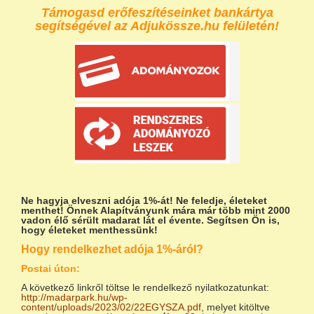
Támogasd erőfeszítéseinket bankártya
segítségével az Adjukössze.hu felületén!
Ne hagyja elveszni adója 1%-át!
Ne feledje, életeket
menthet! Önnek Alapítványunk mára már több mint 2000
vadon élő sérült madarat lát el évente. Segítsen Ön is,
hogy életeket menthessünk!
Hogy rendelkezhet adója 1%-áról?
Postai úton:
A következő linkről töltse le rendelkező nyilatkozatunkat:
http://madarpark.hu/wp-
content/uploads/2023/02/22EGYSZA.pdf
, melyet kitöltve