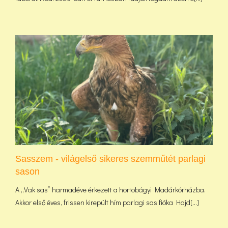
Sasszem - világelső sikeres szemműtét parlagi
sason
A „Vak sas” harmadéve érkezett a hortobágyi Madárkórházba.
Akkor első éves, frissen kirepült hím parlagi sas fióka Hajd[...]