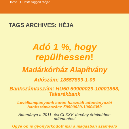
Home
Posts tagged "héja"
TAGS ARCHIVES: HÉJA
Adó 1 %, hogy
repülhessen
!
Madárkórház Alapítvány
Adószám: 18557899-1-09
Bankszámlaszám:
HU50 59900029-10001868,
Takarékbank
Levélkampányaink során használt adományozói
bankszámlaszám: 59900029-10004359
Adománya a 2011. évi CLXXV. törvény értelmében
adómentes!
Ugye ön is gyönyörködött már a magasban szárnyaló