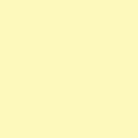
szazalek
alapítványi adószámok 1 felajánlása 1 rendelkező nyilatkozat
alapítvány adószám alapítvány adószáma 1 százalék egyház 1
százalék nyomtatvány alapítványok adószáma állatvédő
alapítványok 1 adószámok önkéntes programok rendelkező
nyilatkozat minta madár mentés, Mályi Madármentő Állomás,
Mályi Természetvédelmi Egyesület
civil szervezetek nyilatkozat 1 nyomtatvány a 1 nyomtatvány egy
szazalek 1 felajánlása egyház adószám 1 százalék egyház 1
százalék nyomtatvány 1 adószámok adószám alapitvany
nonprofit szervezetek non profit szervezetek közhasznú
alapítványok alapítványi adószámok alapítvány adószám
közhasznú szervezetek segítő alapítványok alapítványok
támogatása alapítványok adószáma alapítványok nyilvántartása
alapítványok listája 1 alapítványok bejegyzett alapítványok
állatvédő alapítványokalapítványok adószámai önkéntes