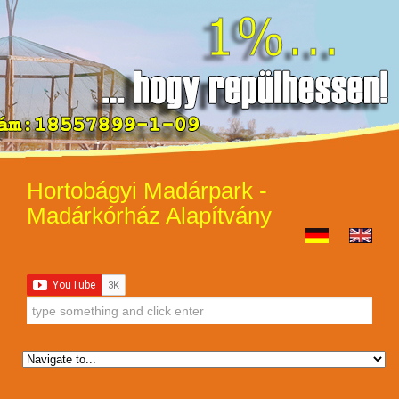
Hortobágyi Madárpark -
Madárkórház Alapítvány