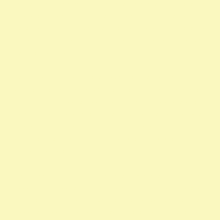
adószámok 1 felajánlása 1 rendelkező nyilatkozat egy százalék
nyilatkozat alapítvány adószám alapítvány adószáma egy
százalék nyomtatvány civil szervezetek támogatása 1 százalék
egyház 1 százalék nyomtatvány alapítványok adószáma civil
szervezetek listája
személyi jövedelemadó 1 százalék civil szervezetek nyilvántartása
civil szervezetek fogalma civil szervezet fogalma 1 nyilatkozat
nyomtatvány 1 adószámok önkéntes programok közhasznú
alapítványok listája kedvezményezett technikai száma rendelkező
nyilatkozat minta madár mentés 1 -os nyilatkozat nyomtatvány
civil szervezet kereső 1 rendelkező nyilatkozat minta
vadmadárkórház 1
állat madár gyógyítás rendelkező nyilatkozat Hortobágy
madármentés adószám 1 repül alapítvány gyermek egyházak 1
természetvédelem állatvédő civil szervezetek szja 1 civil szervezet
ragadozó madár vadmadár szja 1 százalék egy szazalek 1