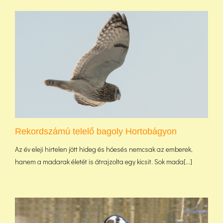
Rekordszámú telelő bagoly Hortobágyon
Az év eleji hirtelen jött hideg és hóesés nemcsak az emberek,
hanem a madarak életét is átrajzolta egy kicsit. Sok mada[...]