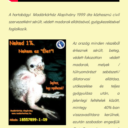
A hortobágyi Madárkórház Alapítvány 1999 óta közhasznú civil
szervezetként sérült, védett madarak ellátásával, gyógykezelésével
foglalkozik.
Az ország minden részéből
érkeznek sérült, beteg,
védett-fokozottan védett
madarak, melyek /
túlnyomórészt sebészeti/
állatorvosi ellátása,
utókezelése és teljes
gyógyulása után, a
jelenlegi feltételek között,
min
tegy 40%-ban
visszavadításra kerülnek,
ezután szabadon engedjük