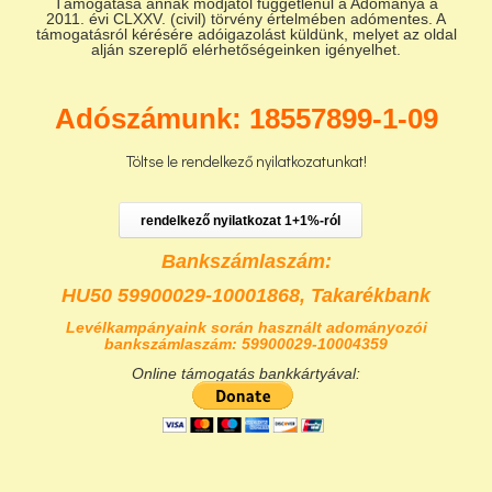
Támogatása annak módjától függetlenül a Adománya a
2011. évi CLXXV. (civil) törvény értelmében adómentes. A
támogatásról kérésére adóigazolást küldünk, melyet az oldal
alján szereplő elérhetőségeinken igényelhet.
Adószámunk: 18557899-1-09
Töltse le rendelkező nyilatkozatunkat!
rendelkező nyilatkozat 1+1%-ról
Bankszámlaszám:
HU50 59900029-10001868,
Takarékbank
Levélkampányaink során használt adományozói
bankszámlaszám: 59900029-10004359
Online támogatás bankkártyával: