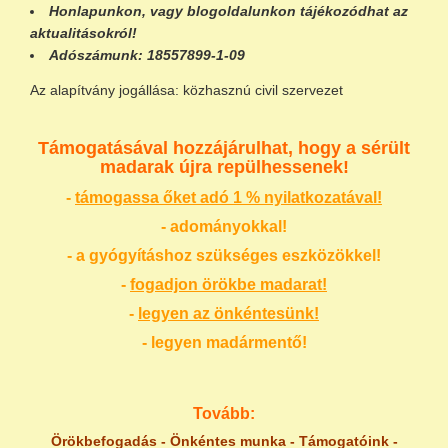
Honlapunkon
, vagy
blogoldalunkon
tájékozódhat az
aktualitásokról!
Adószámunk:
18557899-1-09
Az alapítvány jogállása: közhasznú civil szervezet
Támogatásával hozzájárulhat, hogy a sérült
madarak újra repülhessenek!
-
támogassa őket adó 1 % nyilatkozatával!
- adományokkal!
- a gyógyításhoz szükséges eszközökkel!
-
fogadjon örökbe madarat!
-
legyen az önkéntesünk!
- legyen madármentő!
Tovább:
Örökbefogadás
-
Önkéntes munka
-
Támogatóink
-