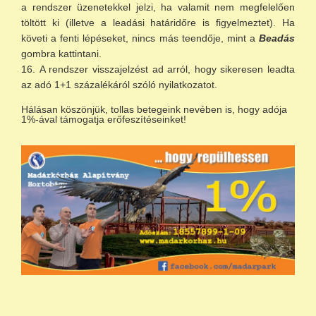
a rendszer üzenetekkel jelzi, ha valamit nem megfelelően
töltött ki (illetve a leadási határidőre is figyelmeztet). Ha
követi a fenti lépéseket, nincs más teendője, mint a
Beadás
gombra kattintani.
A rendszer visszajelzést ad arról, hogy sikeresen leadta
az adó 1+1 százalékáról szóló nyilatkozatot.
Hálásan köszönjük, tollas betegeink nevében is, hogy adója
1%-ával támogatja erőfeszítéseinket!