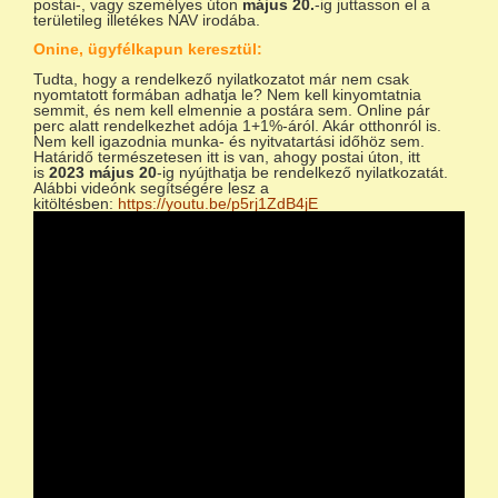
postai-, vagy személyes úton
május 20.
-ig juttasson el a
területileg illetékes NAV irodába.
Onine, ügyfélkapun keresztül:
Tudta, hogy a rendelkező nyilatkozatot már nem csak
nyomtatott formában adhatja le? Nem kell kinyomtatnia
semmit, és nem kell elmennie a postára sem. Online pár
perc alatt rendelkezhet adója 1+1%-áról. Akár otthonról is.
Nem kell igazodnia munka- és nyitvatartási időhöz sem.
Határidő természetesen itt is van, ahogy postai úton, itt
is
2023 május 20
-ig nyújthatja be rendelkező nyilatkozatát.
Alábbi videónk segítségére lesz a
kitöltésben:
https://youtu.be/p5rj1ZdB4jE