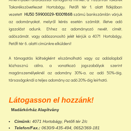
Takarékszövetkezet Hortobágy, Petőfi tér 1. alatt fiókjában
vezetett
HU50 59900029-10001868
számú bankszámlán várjuk
az adományokat, melyről kérés esetén számlát, illetve adó
igazolást adunk. Ehhez az adományozó nevét, címét,
adószámát, vagy adóazonosító jelét kérjük a 4071 Hortobágy,
Petőfi tér 6. alatti címünkre elküldeni!
A támogatás költségként elszámolható vagy az adóalapból
közhasznú célra, a vonatkozó jogszabályok szerint
magánszemélyeknél az adomány 30%-a, az adó 50%-áig,
társaságoknál a teljes adomány az adó 20%-áig leírható.
Látogasson el hozzánk!
Madárkórház Alapítvány
Címünk:
4071 Hortobágy, Petőfi tér 2/c
Telefon/Fax.:
0630/9-435-494, 0652/369-181