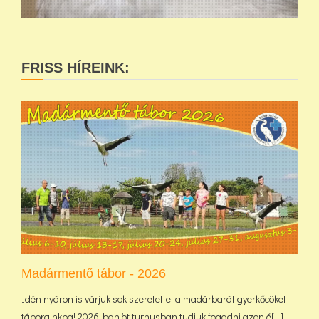
FRISS HÍREINK:
Madármentő tábor - 2026
Idén nyáron is várjuk sok szeretettel a madárbarát gyerkőcöket
táborainkba! 2026-ban öt turnusban tudjuk fogadni azon é[...]