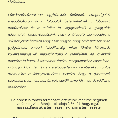
kielégíteni.
Látványkórházunkban egyirányból átlátható, hangszigetelt
üvegablakokon át a látogatók betekinthetnek a lábadozó
madarakhoz és a műtőbe is, végignézhetik a gyógyulás
folyamatát. Meggyőződésünk, hogy a látogató szembesülve a
sokszor jóvátehetetlen vagy csak nagyon nagy erőfeszítések árán
gyógyítható, emberi felelőtlenség miatt történt károkozás
következményeivel, megváltoztatja a szemléletét, és igyekszik
másokra is hatni. A természetvédelmi mozgalmakhoz hasonlóan,
próbáljuk kicsit természetszeretőbbé tenni az embereket. Fontos
számunkra a környezettudatos nevelés, hogy a gyermekek
szeressék a természetet, és vele együtt ismerjék meg és védjék a
madarakat.
Ha önnek is fontos természeti értékeink védelme segítsen
velünk együtt. Ajánlja fel adója 1 %- át, hogy együtt
visszaadhassuk a természetnek, ami a természeté.