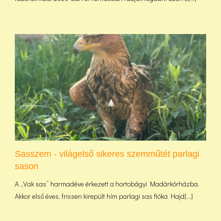
Sasszem - világelső sikeres szemműtét parlagi
sason
A „Vak sas” harmadéve érkezett a hortobágyi Madárkórházba.
Akkor első éves, frissen kirepült hím parlagi sas fióka Hajd[...]