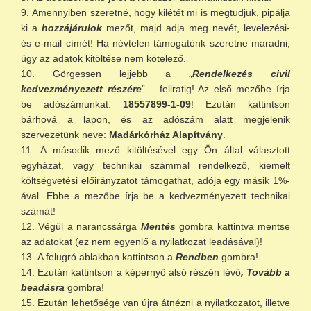
Amennyiben szeretné, hogy kilétét mi is megtudjuk, pipálja
ki a
hozzájárulok
mezőt, majd adja meg nevét, levelezési-
és e-mail címét! Ha névtelen támogatónk szeretne maradni,
úgy az adatok kitöltése nem kötelező.
Görgessen lejjebb a „
Rendelkezés civil
kedvezményezett részére
” – feliratig! Az első mezőbe írja
be adószámunkat:
18557899-1-09
! Ezután kattintson
bárhová a lapon, és az adószám alatt megjelenik
szervezetünk neve:
Madárkórház Alapítvány
.
A második mező kitöltésével egy Ön által választott
egyházat, vagy technikai számmal rendelkező, kiemelt
költségvetési előirányzatot támogathat, adója egy másik 1%-
ával. Ebbe a mezőbe írja be a kedvezményezett technikai
számát!
Végül a narancssárga
Mentés
gombra kattintva mentse
az adatokat (ez nem egyenlő a nyilatkozat leadásával)!
A felugró ablakban kattintson a
Rendben
gombra!
Ezután kattintson a képernyő alsó részén lévő
, Tovább a
beadásra
gombra!
Ezután lehetősége van újra átnézni a nyilatkozatot, illetve