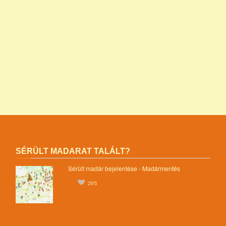
programok alapítványok jegyzéke alapítványok adatai nonprofit
szervezetek listája 1 alapítvány alapítványok működése mentők 1
százalék nonprofit felajánlás nonprofit szervezetek adószáma
madár mentés vadmadárkórház felajánlás madárkorház
adószám madármentők adószám vadmadárkorház adószám
vadmadárkórház adószám mme magyar madártani egyesület
magyar madármentők alapítvány
SÉRÜLT MADARAT TALÁLT?
Sérült madár bejelentése - Madármentés
295