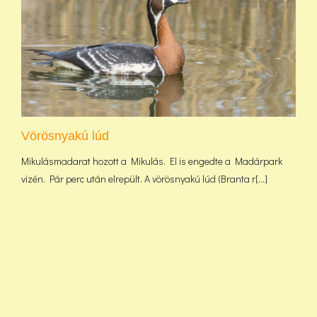
Vörösnyakú lúd
Mikulásmadarat hozott a Mikulás. El is engedte a Madárpark
vizén. Pár perc után elrepült. A vörösnyakú lúd (Branta r[...]