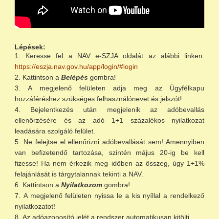
Lépések:
Keresse fel a NAV e-SZJA oldalát az alábbi linken:
https://eszja.nav.gov.hu/app/login/#login
Kattintson a
Belépés
gombra!
A megjelenő felületen adja meg az Ügyfélkapu
hozzáféréshez szükséges felhasználónevet és jelszót!
Bejelentkezés után megjelenik az adóbevallás
ellenőrzésére és az adó 1+1 százalékos nyilatkozat
leadására szolgáló felület.
Ne felejtse el ellenőrizni adóbevallását sem! Amennyiben
van befizetendő tartozása, szintén május 20-ig be kell
fizesse! Ha nem érkezik meg időben az összeg, úgy 1+1%
felajánlását is tárgytalannak tekinti a NAV.
Kattintson a
Nyilatkozom
gombra!
A megjelenő felületen nyissa le a kis nyíllal a rendelkező
nyilatkozatot!
Az adóazonosító jelét a rendszer automatikusan kitölti.