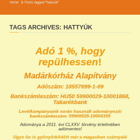
Home
Posts tagged "hattyúk"
TAGS ARCHIVES: HATTYÚK
Adó 1 %, hogy
repülhessen
!
Madárkórház Alapítvány
Adószám: 18557899-1-09
Bankszámlaszám:
HU50 59900029-10001868,
Takarékbank
Levélkampányaink során használt adományozói
bankszámlaszám: 59900029-10004359
Adománya a 2011. évi CLXXV. törvény értelmében
adómentes!
Ugye ön is gyönyörködött már a magasban szárnyaló