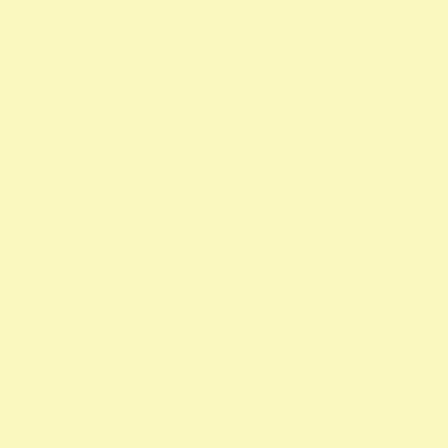
szazalek 1 felajánlása egyház adószám 1 százalék egyház 1
százalék nyomtatvány 1 adószámok adószám alapitvany
nonprofit szervezetek non profit szervezetek közhasznú
alapítványok alapítványi adószámok alapítvány adószám
közhasznú szervezetek segítő alapítványok alapítványok
támogatása alapítványok adószáma alapítványok nyilvántartása
alapítványok listája 1 alapítványok bejegyzett alapítványok
állatvédő alapítványokalapítványok adószámai önkéntes
programok alapítványok jegyzéke alapítványok adatai nonprofit
szervezetek listája 1 alapítvány alapítványok működése mentők 1
százalék nonprofit felajánlás nonprofit szervezetek adószáma
madár mentés vadmadárkórház felajánlás madárkorház
adószám madármentők adószám vadmadárkorház adószám
vadmadárkórház adószám mme magyar madártani egyesület
magyar madármentők alapítvány
vadmadárkórház Adó1 ragadozó madár vadmadár önkéntes
szervezetek szja 1 százalék egy szazalek 1 szazalek alapítványi