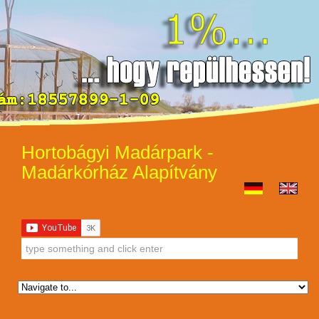
Hortobágyi Madárpark -
Madárkórház Alapítvány