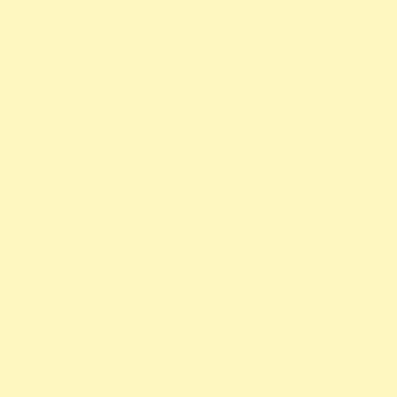
szazalek
alapítványi adószámok 1 felajánlása 1 rendelkező nyilatkozat
alapítvány adószám alapítvány adószáma 1 százalék egyház 1
százalék nyomtatvány alapítványok adószáma állatvédő
alapítványok 1 adószámok önkéntes programok rendelkező
nyilatkozat minta madár mentés, Mályi Madármentő Állomás,
Mályi Természetvédelmi Egyesület
civil szervezetek nyilatkozat 1 nyomtatvány a 1 nyomtatvány egy
szazalek 1 felajánlása egyház adószám 1 százalék egyház 1
százalék nyomtatvány 1 adószámok adószám alapitvany
nonprofit szervezetek non profit szervezetek közhasznú
alapítványok alapítványi adószámok alapítvány adószám
közhasznú szervezetek segítő alapítványok alapítványok
támogatása alapítványok adószáma alapítványok nyilvántartása
alapítványok listája 1 alapítványok bejegyzett alapítványok
állatvédő alapítványokalapítványok adószámai önkéntes