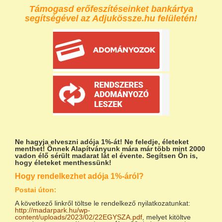
Támogasd erőfeszítéseinket bankártya
segítségével az Adjukössze.hu felületén!
Ne hagyja elveszni adója 1%-át!
Ne feledje, életeket
menthet! Önnek Alapítványunk mára már több mint 2000
vadon élő sérült madarat lát el évente. Segítsen Ön is,
hogy életeket menthessünk!
Hogy rendelkezhet adója 1%-áról?
Postai úton:
A következő linkről töltse le rendelkező nyilatkozatunkat:
http://madarpark.hu/wp-
content/uploads/2023/02/22EGYSZA.pdf
, melyet kitöltve