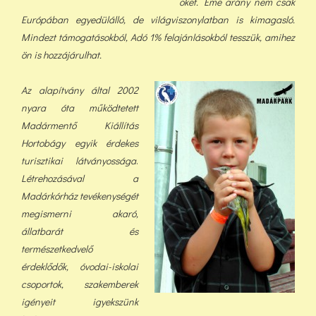
őket. Eme arány nem csak
Európában egyedülálló, de világviszonylatban is kimagasló.
Mindezt támogatásokból, Adó 1% felajánlásokból tess
zük, a
mihez
ön is hozzájárulhat.
Az alapítvány által 2002
nyara óta működtetett
Madármentő Kiállítás
Hortobágy egyik érdekes
turisztikai látványossága
.
Létrehozásával a
Madárkórház tevékenységét
megismerni akaró,
állatbarát és
természetkedvelő
érdeklődők, óvodai-iskolai
csoportok, szakemberek
igényeit igyekszünk