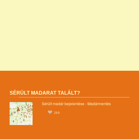
programok alapítványok jegyzéke alapítványok adatai nonprofit
szervezetek listája 1 alapítvány alapítványok működése mentők 1
százalék nonprofit felajánlás nonprofit szervezetek adószáma
madár mentés vadmadárkórház felajánlás madárkorház
adószám madármentők adószám vadmadárkorház adószám
vadmadárkórház adószám mme magyar madártani egyesület
magyar madármentők alapítvány
SÉRÜLT MADARAT TALÁLT?
Sérült madár bejelentése - Madármentés
295