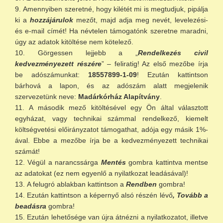
Amennyiben szeretné, hogy kilétét mi is megtudjuk, pipálja
ki a
hozzájárulok
mezőt, majd adja meg nevét, levelezési-
és e-mail címét! Ha névtelen támogatónk szeretne maradni,
úgy az adatok kitöltése nem kötelező.
Görgessen lejjebb a „
Rendelkezés civil
kedvezményezett részére
” – feliratig! Az első mezőbe írja
be adószámunkat:
18557899-1-09
! Ezután kattintson
bárhová a lapon, és az adószám alatt megjelenik
szervezetünk neve:
Madárkórház Alapítvány
.
A második mező kitöltésével egy Ön által választott
egyházat, vagy technikai számmal rendelkező, kiemelt
költségvetési előirányzatot támogathat, adója egy másik 1%-
ával. Ebbe a mezőbe írja be a kedvezményezett technikai
számát!
Végül a narancssárga
Mentés
gombra kattintva mentse
az adatokat (ez nem egyenlő a nyilatkozat leadásával)!
A felugró ablakban kattintson a
Rendben
gombra!
Ezután kattintson a képernyő alsó részén lévő
, Tovább a
beadásra
gombra!
Ezután lehetősége van újra átnézni a nyilatkozatot, illetve