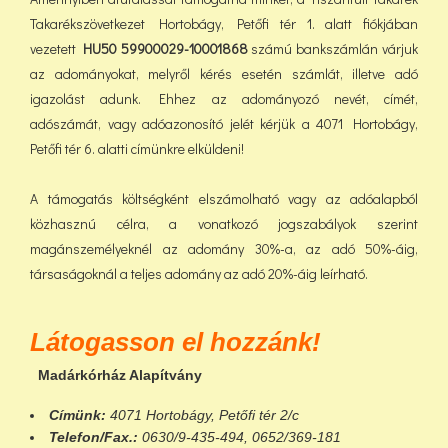
Takarékszövetkezet Hortobágy, Petőfi tér 1. alatt fiókjában
vezetett
HU50 59900029-10001868
számú bankszámlán várjuk
az adományokat, melyről kérés esetén számlát, illetve adó
igazolást adunk. Ehhez az adományozó nevét, címét,
adószámát, vagy adóazonosító jelét kérjük a 4071 Hortobágy,
Petőfi tér 6. alatti címünkre elküldeni!
A támogatás költségként elszámolható vagy az adóalapból
közhasznú célra, a vonatkozó jogszabályok szerint
magánszemélyeknél az adomány 30%-a, az adó 50%-áig,
társaságoknál a teljes adomány az adó 20%-áig leírható.
Látogasson el hozzánk!
Madárkórház Alapítvány
Címünk:
4071 Hortobágy, Petőfi tér 2/c
Telefon/Fax.:
0630/9-435-494, 0652/369-181