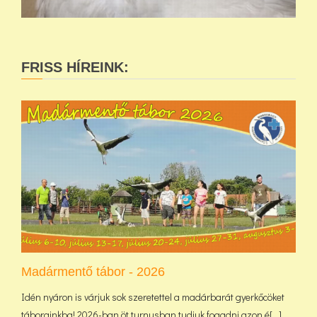
FRISS HÍREINK:
Madármentő tábor - 2026
Idén nyáron is várjuk sok szeretettel a madárbarát gyerkőcöket
táborainkba! 2026-ban öt turnusban tudjuk fogadni azon é[...]