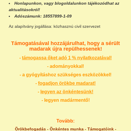
Honlapunkon
, vagy
blogoldalunkon
tájékozódhat az
aktualitásokról!
Adószámunk:
18557899-1-09
Az alapítvány jogállása: közhasznú civil szervezet
Támogatásával hozzájárulhat, hogy a sérült
madarak újra repülhessenek!
-
támogassa őket adó 1 % nyilatkozatával!
- adományokkal!
- a gyógyításhoz szükséges eszközökkel!
-
fogadjon örökbe madarat!
-
legyen az önkéntesünk!
- legyen madármentő!
Tovább:
Örökbefogadás
-
Önkéntes munka
-
Támogatóink
-