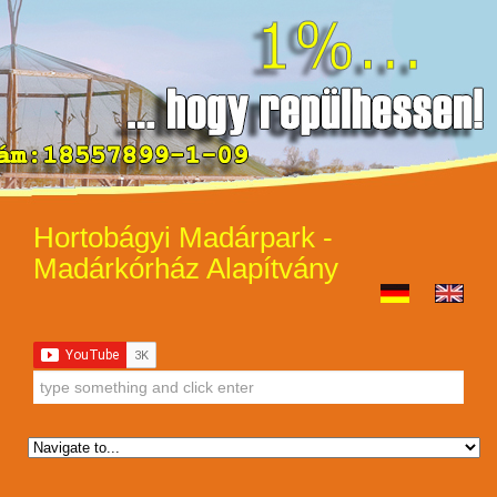
Hortobágyi Madárpark -
Madárkórház Alapítvány