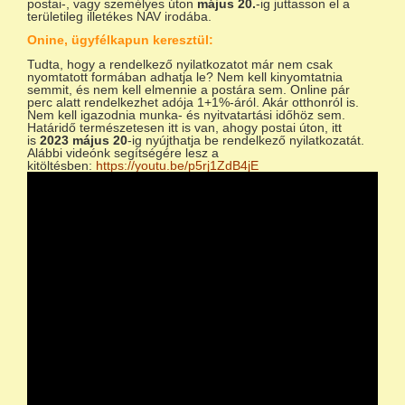
postai-, vagy személyes úton
május 20.
-ig juttasson el a
területileg illetékes NAV irodába.
Onine, ügyfélkapun keresztül:
Tudta, hogy a rendelkező nyilatkozatot már nem csak
nyomtatott formában adhatja le? Nem kell kinyomtatnia
semmit, és nem kell elmennie a postára sem. Online pár
perc alatt rendelkezhet adója 1+1%-áról. Akár otthonról is.
Nem kell igazodnia munka- és nyitvatartási időhöz sem.
Határidő természetesen itt is van, ahogy postai úton, itt
is
2023 május 20
-ig nyújthatja be rendelkező nyilatkozatát.
Alábbi videónk segítségére lesz a
kitöltésben:
https://youtu.be/p5rj1ZdB4jE