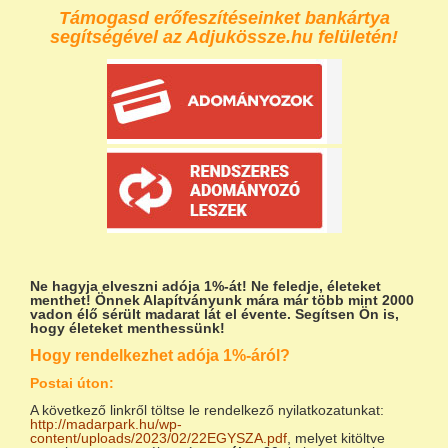
Támogasd erőfeszítéseinket bankártya
segítségével az Adjukössze.hu felületén!
Ne hagyja elveszni adója 1%-át!
Ne feledje, életeket
menthet! Önnek Alapítványunk mára már több mint 2000
vadon élő sérült madarat lát el évente. Segítsen Ön is,
hogy életeket menthessünk!
Hogy rendelkezhet adója 1%-áról?
Postai úton:
A következő linkről töltse le rendelkező nyilatkozatunkat:
http://madarpark.hu/wp-
content/uploads/2023/02/22EGYSZA.pdf
, melyet kitöltve