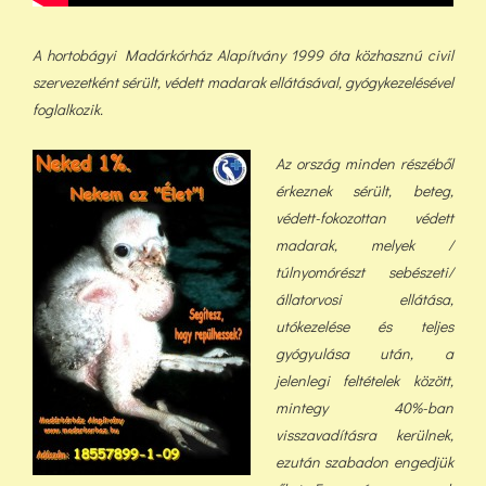
A hortobágyi Madárkórház Alapítvány 1999 óta közhasznú civil
szervezetként sérült, védett madarak ellátásával, gyógykezelésével
foglalkozik.
Az ország minden részéből
érkeznek sérült, beteg,
védett-fokozottan védett
madarak, melyek /
túlnyomórészt sebészeti/
állatorvosi ellátása,
utókezelése és teljes
gyógyulása után, a
jelenlegi feltételek között,
min
tegy 40%-ban
visszavadításra kerülnek,
ezután szabadon engedjük