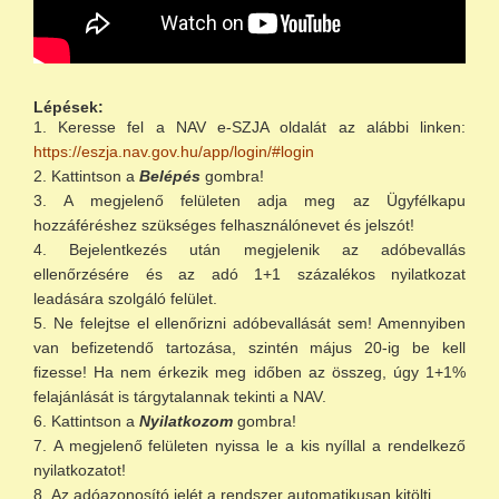
Lépések:
Keresse fel a NAV e-SZJA oldalát az alábbi linken:
https://eszja.nav.gov.hu/app/login/#login
Kattintson a
Belépés
gombra!
A megjelenő felületen adja meg az Ügyfélkapu
hozzáféréshez szükséges felhasználónevet és jelszót!
Bejelentkezés után megjelenik az adóbevallás
ellenőrzésére és az adó 1+1 százalékos nyilatkozat
leadására szolgáló felület.
Ne felejtse el ellenőrizni adóbevallását sem! Amennyiben
van befizetendő tartozása, szintén május 20-ig be kell
fizesse! Ha nem érkezik meg időben az összeg, úgy 1+1%
felajánlását is tárgytalannak tekinti a NAV.
Kattintson a
Nyilatkozom
gombra!
A megjelenő felületen nyissa le a kis nyíllal a rendelkező
nyilatkozatot!
Az adóazonosító jelét a rendszer automatikusan kitölti.