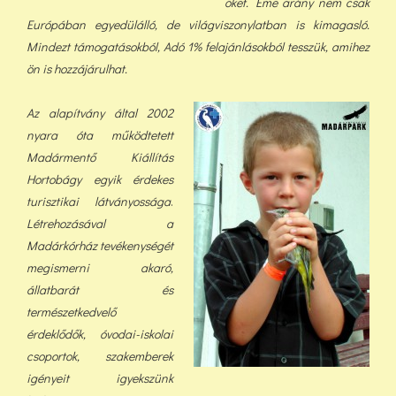
őket. Eme arány nem csak
Európában egyedülálló, de világviszonylatban is kimagasló.
Mindezt támogatásokból, Adó 1% felajánlásokból tess
zük, a
mihez
ön is hozzájárulhat.
Az alapítvány által 2002
nyara óta működtetett
Madármentő Kiállítás
Hortobágy egyik érdekes
turisztikai látványossága
.
Létrehozásával a
Madárkórház tevékenységét
megismerni akaró,
állatbarát és
természetkedvelő
érdeklődők, óvodai-iskolai
csoportok, szakemberek
igényeit igyekszünk