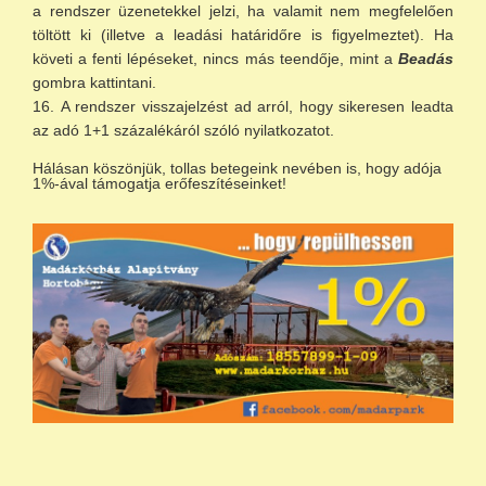
a rendszer üzenetekkel jelzi, ha valamit nem megfelelően
töltött ki (illetve a leadási határidőre is figyelmeztet). Ha
követi a fenti lépéseket, nincs más teendője, mint a
Beadás
gombra kattintani.
A rendszer visszajelzést ad arról, hogy sikeresen leadta
az adó 1+1 százalékáról szóló nyilatkozatot.
Hálásan köszönjük, tollas betegeink nevében is, hogy adója
1%-ával támogatja erőfeszítéseinket!