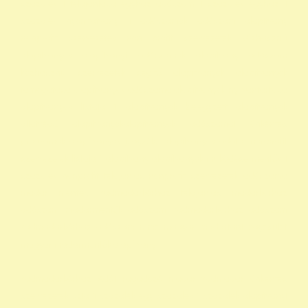
szazalek 1 felajánlása egyház adószám 1 százalék egyház 1
százalék nyomtatvány 1 adószámok adószám alapitvany
nonprofit szervezetek non profit szervezetek közhasznú
alapítványok alapítványi adószámok alapítvány adószám
közhasznú szervezetek segítő alapítványok alapítványok
támogatása alapítványok adószáma alapítványok nyilvántartása
alapítványok listája 1 alapítványok bejegyzett alapítványok
állatvédő alapítványokalapítványok adószámai önkéntes
programok alapítványok jegyzéke alapítványok adatai nonprofit
szervezetek listája 1 alapítvány alapítványok működése mentők 1
százalék nonprofit felajánlás nonprofit szervezetek adószáma
madár mentés vadmadárkórház felajánlás madárkorház
adószám madármentők adószám vadmadárkorház adószám
vadmadárkórház adószám mme magyar madártani egyesület
magyar madármentők alapítvány
vadmadárkórház Adó1 ragadozó madár vadmadár önkéntes
szervezetek szja 1 százalék egy szazalek 1 szazalek alapítványi