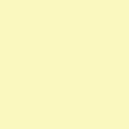
szazalek
alapítványi adószámok 1 felajánlása 1 rendelkező nyilatkozat
alapítvány adószám alapítvány adószáma 1 százalék egyház 1
százalék nyomtatvány alapítványok adószáma állatvédő
alapítványok 1 adószámok önkéntes programok rendelkező
nyilatkozat minta madár mentés, Mályi Madármentő Állomás,
Mályi Természetvédelmi Egyesület
civil szervezetek nyilatkozat 1 nyomtatvány a 1 nyomtatvány egy
szazalek 1 felajánlása egyház adószám 1 százalék egyház 1
százalék nyomtatvány 1 adószámok adószám alapitvany
nonprofit szervezetek non profit szervezetek közhasznú
alapítványok alapítványi adószámok alapítvány adószám
közhasznú szervezetek segítő alapítványok alapítványok
támogatása alapítványok adószáma alapítványok nyilvántartása
alapítványok listája 1 alapítványok bejegyzett alapítványok
állatvédő alapítványokalapítványok adószámai önkéntes