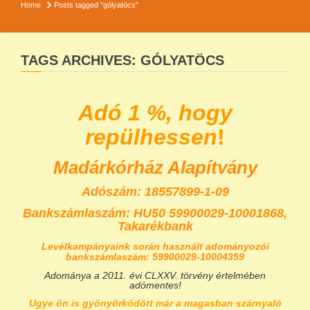
Home
Posts tagged "gólyatöcs"
TAGS ARCHIVES: GÓLYATÖCS
Adó 1 %, hogy
repülhessen
!
Madárkórház Alapítvány
Adószám: 18557899-1-09
Bankszámlaszám:
HU50 59900029-10001868,
Takarékbank
Levélkampányaink során használt adományozói
bankszámlaszám: 59900029-10004359
Adománya a 2011. évi CLXXV. törvény értelmében
adómentes!
Ugye ön is gyönyörködött már a magasban szárnyaló