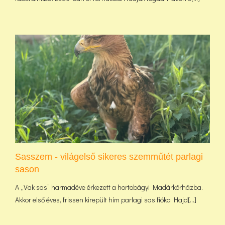
Sasszem - világelső sikeres szemműtét parlagi
sason
A „Vak sas” harmadéve érkezett a hortobágyi Madárkórházba.
Akkor első éves, frissen kirepült hím parlagi sas fióka Hajd[...]