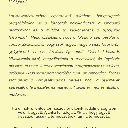
kielégíteni.
Látványkórházunkban egyirányból átlátható, hangszigetelt
üvegablakokon át a látogatók betekinthetnek a lábadozó
madarakhoz és a műtőbe is, végignézhetik a gyógyulás
folyamatát. Meggyőződésünk, hogy a látogató szembesülve a
sokszor jóvátehetetlen vagy csak nagyon nagy erőfeszítések árán
gyógyítható, emberi felelőtlenség miatt történt károkozás
következményeivel, megváltoztatja a szemléletét, és igyekszik
másokra is hatni. A természetvédelmi mozgalmakhoz hasonlóan,
próbáljuk kicsit természetszeretőbbé tenni az embereket. Fontos
számunkra a környezettudatos nevelés, hogy a gyermekek
szeressék a természetet, és vele együtt ismerjék meg és védjék a
madarakat.
Ha önnek is fontos természeti értékeink védelme segítsen
velünk együtt. Ajánlja fel adója 1 %- át, hogy együtt
visszaadhassuk a természetnek, ami a természeté.