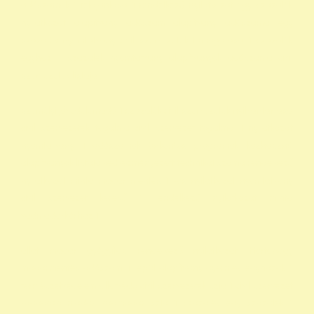
adószámok 1 felajánlása 1 rendelkező nyilatkozat egy százalék
nyilatkozat alapítvány adószám alapítvány adószáma egy
százalék nyomtatvány civil szervezetek támogatása 1 százalék
egyház 1 százalék nyomtatvány alapítványok adószáma civil
szervezetek listája
személyi jövedelemadó 1 százalék civil szervezetek nyilvántartása
civil szervezetek fogalma civil szervezet fogalma 1 nyilatkozat
nyomtatvány 1 adószámok önkéntes programok közhasznú
alapítványok listája kedvezményezett technikai száma rendelkező
nyilatkozat minta madár mentés 1 -os nyilatkozat nyomtatvány
civil szervezet kereső 1 rendelkező nyilatkozat minta
vadmadárkórház 1
állat madár gyógyítás rendelkező nyilatkozat Hortobágy
madármentés adószám 1 repül alapítvány gyermek egyházak 1
természetvédelem állatvédő civil szervezetek szja 1 civil szervezet
ragadozó madár vadmadár szja 1 százalék egy szazalek 1