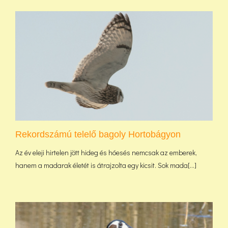
Rekordszámú telelő bagoly Hortobágyon
Az év eleji hirtelen jött hideg és hóesés nemcsak az emberek,
hanem a madarak életét is átrajzolta egy kicsit. Sok mada[...]