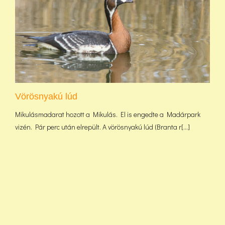
Vörösnyakú lúd
Mikulásmadarat hozott a Mikulás. El is engedte a Madárpark
vizén. Pár perc után elrepült. A vörösnyakú lúd (Branta r[...]