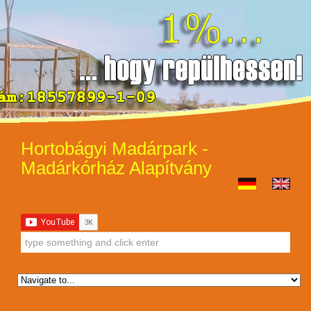
Hortobágyi Madárpark -
Madárkórház Alapítvány