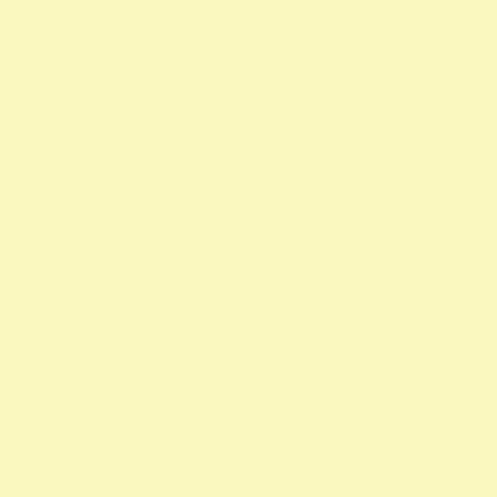
szazalek 1 felajánlása egyház adószám 1 százalék egyház 1
százalék nyomtatvány 1 adószámok adószám alapitvany
nonprofit szervezetek non profit szervezetek közhasznú
alapítványok alapítványi adószámok alapítvány adószám
közhasznú szervezetek segítő alapítványok alapítványok
támogatása alapítványok adószáma alapítványok nyilvántartása
alapítványok listája 1 alapítványok bejegyzett alapítványok
állatvédő alapítványokalapítványok adószámai önkéntes
programok alapítványok jegyzéke alapítványok adatai nonprofit
szervezetek listája 1 alapítvány alapítványok működése mentők 1
százalék nonprofit felajánlás nonprofit szervezetek adószáma
madár mentés vadmadárkórház felajánlás madárkorház
adószám madármentők adószám vadmadárkorház adószám
vadmadárkórház adószám mme magyar madártani egyesület
magyar madármentők alapítvány
vadmadárkórház Adó1 ragadozó madár vadmadár önkéntes
szervezetek szja 1 százalék egy szazalek 1 szazalek alapítványi