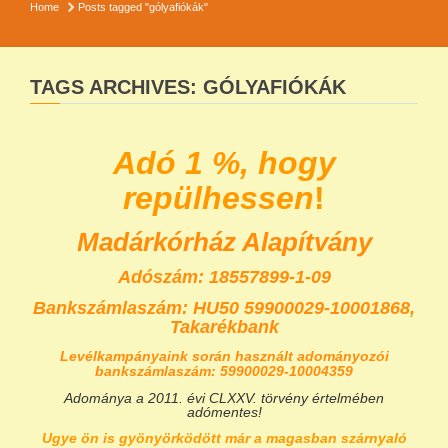
Home
Posts tagged "gólyafiókák"
TAGS ARCHIVES: GÓLYAFIÓKÁK
Adó 1 %, hogy
repülhessen
!
Madárkórház Alapítvány
Adószám: 18557899-1-09
Bankszámlaszám:
HU50 59900029-10001868,
Takarékbank
Levélkampányaink során használt adományozói
bankszámlaszám: 59900029-10004359
Adománya a 2011. évi CLXXV. törvény értelmében
adómentes!
Ugye ön is gyönyörködött már a magasban szárnyaló