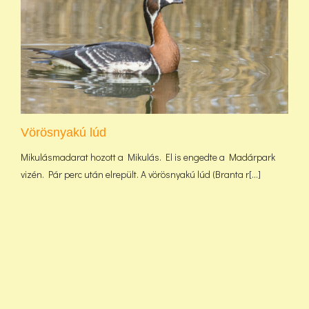
Vörösnyakú lúd
Mikulásmadarat hozott a Mikulás. El is engedte a Madárpark
vizén. Pár perc után elrepült. A vörösnyakú lúd (Branta r[...]