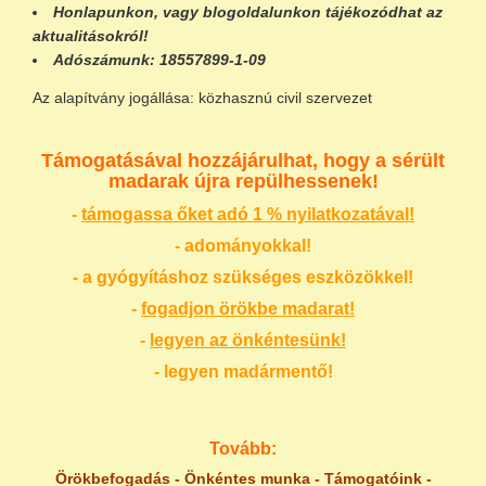
Honlapunkon
, vagy
blogoldalunkon
tájékozódhat az
aktualitásokról!
Adószámunk:
18557899-1-09
Az alapítvány jogállása: közhasznú civil szervezet
Támogatásával hozzájárulhat, hogy a sérült
madarak újra repülhessenek!
-
támogassa őket adó 1 % nyilatkozatával!
- adományokkal!
- a gyógyításhoz szükséges eszközökkel!
-
fogadjon örökbe madarat!
-
legyen az önkéntesünk!
- legyen madármentő!
Tovább:
Örökbefogadás
-
Önkéntes munka
-
Támogatóink
-