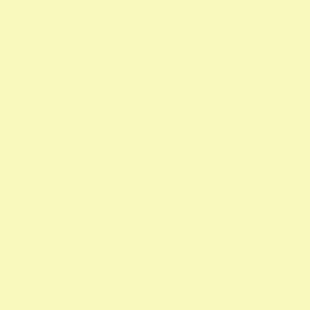
adószámok 1 felajánlása 1 rendelkező nyilatkozat egy százalék
nyilatkozat alapítvány adószám alapítvány adószáma egy
százalék nyomtatvány civil szervezetek támogatása 1 százalék
egyház 1 százalék nyomtatvány alapítványok adószáma civil
szervezetek listája
személyi jövedelemadó 1 százalék civil szervezetek nyilvántartása
civil szervezetek fogalma civil szervezet fogalma 1 nyilatkozat
nyomtatvány 1 adószámok önkéntes programok közhasznú
alapítványok listája kedvezményezett technikai száma rendelkező
nyilatkozat minta madár mentés 1 -os nyilatkozat nyomtatvány
civil szervezet kereső 1 rendelkező nyilatkozat minta
vadmadárkórház 1
állat madár gyógyítás rendelkező nyilatkozat Hortobágy
madármentés adószám 1 repül alapítvány gyermek egyházak 1
természetvédelem állatvédő civil szervezetek szja 1 civil szervezet
ragadozó madár vadmadár szja 1 százalék egy szazalek 1