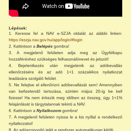
Lépések:
Keresse fel a NAV e-SZJA oldalát az alábbi linken:
https://eszja.nav.gov.hu/app/login/#login
Kattintson a
Belépés
gombra!
A megjelenő felületen adja meg az Ügyfélkapu
hozzáféréshez szükséges felhasználónevet és jelszót!
Bejelentkezés után megjelenik az adóbevallás
ellenőrzésére és az adó 1+1 százalékos nyilatkozat
leadására szolgáló felület.
Ne felejtse el ellenőrizni adóbevallását sem! Amennyiben
van befizetendő tartozása, szintén május 20-ig be kell
fizesse! Ha nem érkezik meg időben az összeg, úgy 1+1%
felajánlását is tárgytalannak tekinti a NAV.
Kattintson a
Nyilatkozom
gombra!
A megjelenő felületen nyissa le a kis nyíllal a rendelkező
nyilatkozatot!
Az adóazonosító jelét a rendszer automatikusan kitölti.