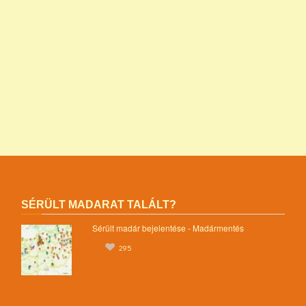
programok alapítványok jegyzéke alapítványok adatai nonprofit
szervezetek listája 1 alapítvány alapítványok működése mentők 1
százalék nonprofit felajánlás nonprofit szervezetek adószáma
madár mentés vadmadárkórház felajánlás madárkorház
adószám madármentők adószám vadmadárkorház adószám
vadmadárkórház adószám mme magyar madártani egyesület
magyar madármentők alapítvány
SÉRÜLT MADARAT TALÁLT?
Sérült madár bejelentése - Madármentés
295