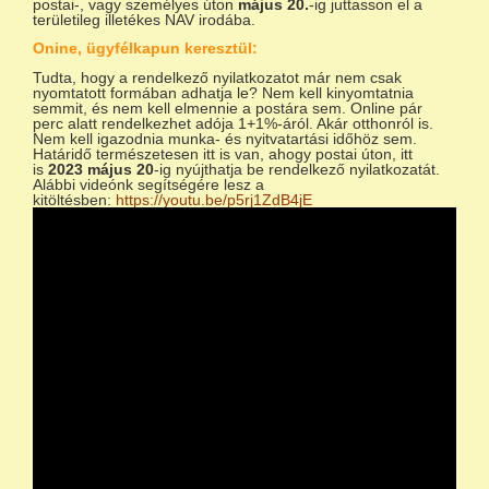
postai-, vagy személyes úton
május 20.
-ig juttasson el a
területileg illetékes NAV irodába.
Onine, ügyfélkapun keresztül:
Tudta, hogy a rendelkező nyilatkozatot már nem csak
nyomtatott formában adhatja le? Nem kell kinyomtatnia
semmit, és nem kell elmennie a postára sem. Online pár
perc alatt rendelkezhet adója 1+1%-áról. Akár otthonról is.
Nem kell igazodnia munka- és nyitvatartási időhöz sem.
Határidő természetesen itt is van, ahogy postai úton, itt
is
2023 május 20
-ig nyújthatja be rendelkező nyilatkozatát.
Alábbi videónk segítségére lesz a
kitöltésben:
https://youtu.be/p5rj1ZdB4jE