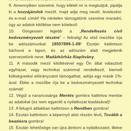
Amennyiben szeretné, hogy kilétét mi is megtudjuk, pipálja
ki a
hozzájárulok
mezőt, majd adja meg nevét, levelezési-
és e-mail címét! Ha névtelen támogatónk szeretne maradni,
úgy az adatok kitöltése nem kötelező.
Görgessen lejjebb a „
Rendelkezés civil
kedvezményezett részére
” – feliratig! Az első mezőbe írja
be adószámunkat:
18557899-1-09
! Ezután kattintson
bárhová a lapon, és az adószám alatt megjelenik
szervezetünk neve:
Madárkórház Alapítvány
.
A második mező kitöltésével egy Ön által választott
egyházat, vagy technikai számmal rendelkező, kiemelt
költségvetési előirányzatot támogathat, adója egy másik 1%-
ával. Ebbe a mezőbe írja be a kedvezményezett technikai
számát!
Végül a narancssárga
Mentés
gombra kattintva mentse
az adatokat (ez nem egyenlő a nyilatkozat leadásával)!
A felugró ablakban kattintson a
Rendben
gombra!
Ezután kattintson a képernyő alsó részén lévő
, Tovább a
beadásra
gombra!
Ezután lehetősége van újra átnézni a nyilatkozatot, illetve