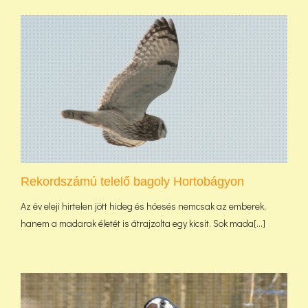
Rekordszámú telelő bagoly Hortobágyon
Az év eleji hirtelen jött hideg és hóesés nemcsak az emberek,
hanem a madarak életét is átrajzolta egy kicsit. Sok mada[...]