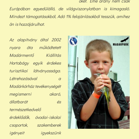
őket. Eme arány nem csak
Európában egyedülálló, de világviszonylatban is kimagasló.
Mindezt támogatásokból, Adó 1% felajánlásokból tess
zük, a
mihez
ön is hozzájárulhat.
Az alapítvány által 2002
nyara óta működtetett
Madármentő Kiállítás
Hortobágy egyik érdekes
turisztikai látványossága
.
Létrehozásával a
Madárkórház tevékenységét
megismerni akaró,
állatbarát és
természetkedvelő
érdeklődők, óvodai-iskolai
csoportok, szakemberek
igényeit igyekszünk