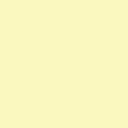
szazalek
alapítványi adószámok 1 felajánlása 1 rendelkező nyilatkozat
alapítvány adószám alapítvány adószáma 1 százalék egyház 1
százalék nyomtatvány alapítványok adószáma állatvédő
alapítványok 1 adószámok önkéntes programok rendelkező
nyilatkozat minta madár mentés, Mályi Madármentő Állomás,
Mályi Természetvédelmi Egyesület
civil szervezetek nyilatkozat 1 nyomtatvány a 1 nyomtatvány egy
szazalek 1 felajánlása egyház adószám 1 százalék egyház 1
százalék nyomtatvány 1 adószámok adószám alapitvany
nonprofit szervezetek non profit szervezetek közhasznú
alapítványok alapítványi adószámok alapítvány adószám
közhasznú szervezetek segítő alapítványok alapítványok
támogatása alapítványok adószáma alapítványok nyilvántartása
alapítványok listája 1 alapítványok bejegyzett alapítványok
állatvédő alapítványokalapítványok adószámai önkéntes