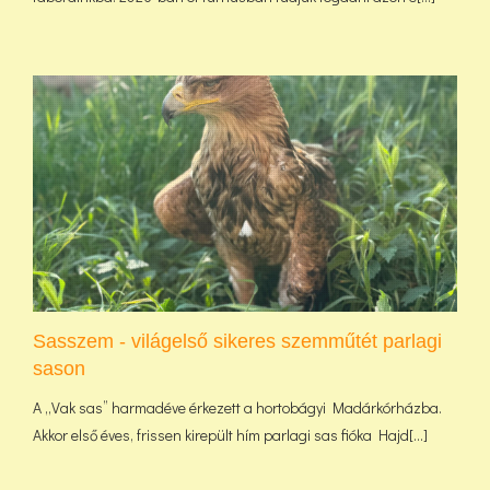
Sasszem - világelső sikeres szemműtét parlagi
sason
A „Vak sas” harmadéve érkezett a hortobágyi Madárkórházba.
Akkor első éves, frissen kirepült hím parlagi sas fióka Hajd[...]