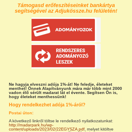
Támogasd erőfeszítéseinket bankártya
segítségével az Adjukössze.hu felületén!
Ne hagyja elveszni adója 1%-át!
Ne feledje, életeket
menthet! Önnek Alapítványunk mára már több mint 2000
vadon élő sérült madarat lát el évente. Segítsen Ön is,
hogy életeket menthessünk!
Hogy rendelkezhet adója 1%-áról?
Postai úton:
A következő linkről töltse le rendelkező nyilatkozatunkat:
http://madarpark.hu/wp-
content/uploads/2023/02/22EGYSZA.pdf
, melyet kitöltve