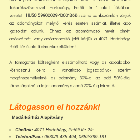
Takarékszövetkezet Hortobágy, Petőfi tér 1. alatt fiókjában
vezetett
HU50 59900029-10001868
számú bankszámlán várjuk
az adományokat, melyről kérés esetén számlát, illetve adó
igazolást adunk. Ehhez az adományozó nevét, címét,
adószámát, vagy adóazonosító jelét kérjük a 4071 Hortobágy,
Petőfi tér 6. alatti címünkre elküldeni!
A támogatás költségként elszámolható vagy az adóalapból
közhasznú célra, a vonatkozó jogszabályok szerint
magánszemélyeknél az adomány 30%-a, az adó 50%-áig,
társaságoknál a teljes adomány az adó 20%-áig leírható.
Látogasson el hozzánk!
Madárkórház Alapítvány
Címünk:
4071 Hortobágy, Petőfi tér 2/c
Telefon/Fax.:
0630/9-435-494, 0652/369-181