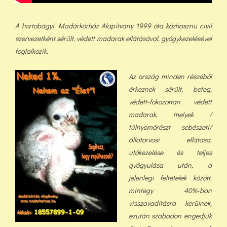
A hortobágyi Madárkórház Alapítvány 1999 óta közhasznú civil
szervezetként sérült, védett madarak ellátásával, gyógykezelésével
foglalkozik.
Az ország minden részéből
érkeznek sérült, beteg,
védett-fokozottan védett
madarak, melyek /
túlnyomórészt sebészeti/
állatorvosi ellátása,
utókezelése és teljes
gyógyulása után, a
jelenlegi feltételek között,
min
tegy 40%-ban
visszavadításra kerülnek,
ezután szabadon engedjük