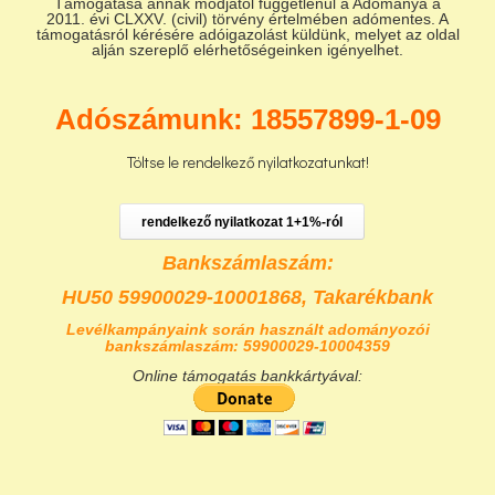
Támogatása annak módjától függetlenül a Adománya a
2011. évi CLXXV. (civil) törvény értelmében adómentes. A
támogatásról kérésére adóigazolást küldünk, melyet az oldal
alján szereplő elérhetőségeinken igényelhet.
Adószámunk: 18557899-1-09
Töltse le rendelkező nyilatkozatunkat!
rendelkező nyilatkozat 1+1%-ról
Bankszámlaszám:
HU50 59900029-10001868,
Takarékbank
Levélkampányaink során használt adományozói
bankszámlaszám: 59900029-10004359
Online támogatás bankkártyával: