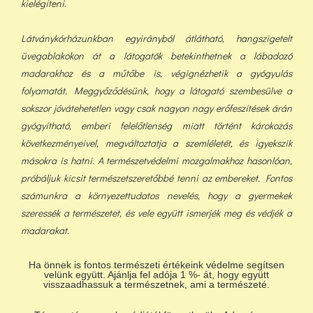
kielégíteni.
Látványkórházunkban egyirányból átlátható, hangszigetelt
üvegablakokon át a látogatók betekinthetnek a lábadozó
madarakhoz és a műtőbe is, végignézhetik a gyógyulás
folyamatát. Meggyőződésünk, hogy a látogató szembesülve a
sokszor jóvátehetetlen vagy csak nagyon nagy erőfeszítések árán
gyógyítható, emberi felelőtlenség miatt történt károkozás
következményeivel, megváltoztatja a szemléletét, és igyekszik
másokra is hatni. A természetvédelmi mozgalmakhoz hasonlóan,
próbáljuk kicsit természetszeretőbbé tenni az embereket. Fontos
számunkra a környezettudatos nevelés, hogy a gyermekek
szeressék a természetet, és vele együtt ismerjék meg és védjék a
madarakat.
Ha önnek is fontos természeti értékeink védelme segítsen
velünk együtt. Ajánlja fel adója 1 %- át, hogy együtt
visszaadhassuk a természetnek, ami a természeté.