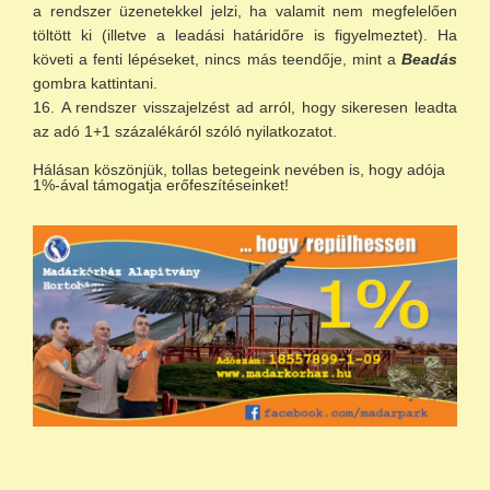
a rendszer üzenetekkel jelzi, ha valamit nem megfelelően
töltött ki (illetve a leadási határidőre is figyelmeztet). Ha
követi a fenti lépéseket, nincs más teendője, mint a
Beadás
gombra kattintani.
A rendszer visszajelzést ad arról, hogy sikeresen leadta
az adó 1+1 százalékáról szóló nyilatkozatot.
Hálásan köszönjük, tollas betegeink nevében is, hogy adója
1%-ával támogatja erőfeszítéseinket!