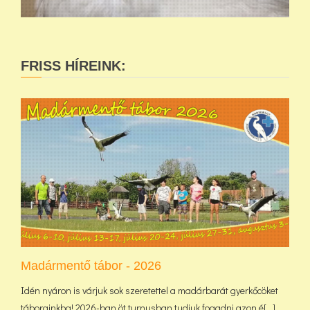
FRISS HÍREINK:
Madármentő tábor - 2026
Idén nyáron is várjuk sok szeretettel a madárbarát gyerkőcöket
táborainkba! 2026-ban öt turnusban tudjuk fogadni azon é[...]