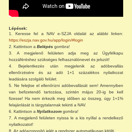
Lépések:
Keresse fel a NAV e-SZJA oldalát az alábbi linken:
https://eszja.nav.gov.hu/app/login/#login
Kattintson a
Belépés
gombra!
A megjelenő felületen adja meg az Ügyfélkapu
hozzáféréshez szükséges felhasználónevet és jelszót!
Bejelentkezés után megjelenik az adóbevallás
ellenőrzésére és az adó 1+1 százalékos nyilatkozat
leadására szolgáló felület.
Ne felejtse el ellenőrizni adóbevallását sem! Amennyiben
van befizetendő tartozása, szintén május 20-ig be kell
fizesse! Ha nem érkezik meg időben az összeg, úgy 1+1%
felajánlását is tárgytalannak tekinti a NAV.
Kattintson a
Nyilatkozom
gombra!
A megjelenő felületen nyissa le a kis nyíllal a rendelkező
nyilatkozatot!
Az adóazonosító jelét a rendszer automatikusan kitölti.