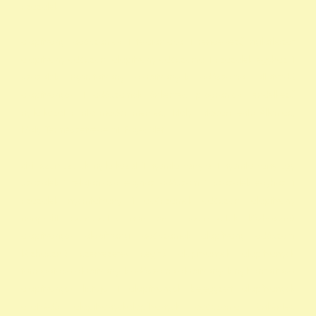
szazalek
alapítványi adószámok 1 felajánlása 1 rendelkező nyilatkozat
alapítvány adószám alapítvány adószáma 1 százalék egyház 1
százalék nyomtatvány alapítványok adószáma állatvédő
alapítványok 1 adószámok önkéntes programok rendelkező
nyilatkozat minta madár mentés, Mályi Madármentő Állomás,
Mályi Természetvédelmi Egyesület
civil szervezetek nyilatkozat 1 nyomtatvány a 1 nyomtatvány egy
szazalek 1 felajánlása egyház adószám 1 százalék egyház 1
százalék nyomtatvány 1 adószámok adószám alapitvany
nonprofit szervezetek non profit szervezetek közhasznú
alapítványok alapítványi adószámok alapítvány adószám
közhasznú szervezetek segítő alapítványok alapítványok
támogatása alapítványok adószáma alapítványok nyilvántartása
alapítványok listája 1 alapítványok bejegyzett alapítványok
állatvédő alapítványokalapítványok adószámai önkéntes