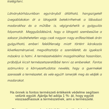
kielégíteni.
Látványkórházunkban egyirányból átlátható, hangszigetelt
üvegablakokon át a látogatók betekinthetnek a lábadozó
madarakhoz és a műtőbe is, végignézhetik a gyógyulás
folyamatát. Meggyőződésünk, hogy a látogató szembesülve a
sokszor jóvátehetetlen vagy csak nagyon nagy erőfeszítések árán
gyógyítható, emberi felelőtlenség miatt történt károkozás
következményeivel, megváltoztatja a szemléletét, és igyekszik
másokra is hatni. A természetvédelmi mozgalmakhoz hasonlóan,
próbáljuk kicsit természetszeretőbbé tenni az embereket. Fontos
számunkra a környezettudatos nevelés, hogy a gyermekek
szeressék a természetet, és vele együtt ismerjék meg és védjék a
madarakat.
Ha önnek is fontos természeti értékeink védelme segítsen
velünk együtt. Ajánlja fel adója 1 %- át, hogy együtt
visszaadhassuk a természetnek, ami a természeté.