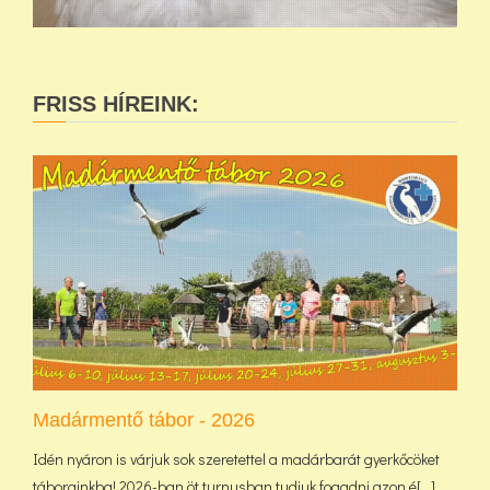
FRISS HÍREINK:
Madármentő tábor - 2026
Idén nyáron is várjuk sok szeretettel a madárbarát gyerkőcöket
táborainkba! 2026-ban öt turnusban tudjuk fogadni azon é[...]