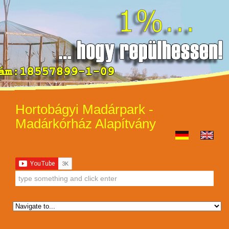
Hortobágyi Madárpark -
Madárkórház Alapítvány