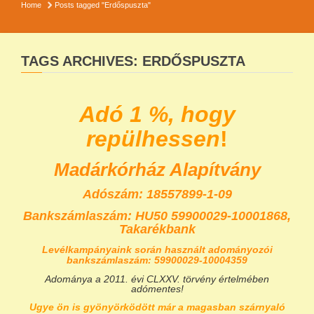
Home
Posts tagged "Erdőspuszta"
TAGS ARCHIVES: ERDŐSPUSZTA
Adó 1 %, hogy
repülhessen
!
Madárkórház Alapítvány
Adószám: 18557899-1-09
Bankszámlaszám:
HU50 59900029-10001868,
Takarékbank
Levélkampányaink során használt adományozói
bankszámlaszám: 59900029-10004359
Adománya a 2011. évi CLXXV. törvény értelmében
adómentes!
Ugye ön is gyönyörködött már a magasban szárnyaló