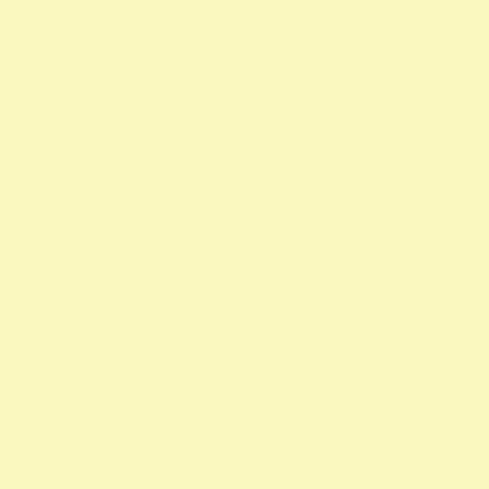
adószámok 1 felajánlása 1 rendelkező nyilatkozat egy százalék
nyilatkozat alapítvány adószám alapítvány adószáma egy
százalék nyomtatvány civil szervezetek támogatása 1 százalék
egyház 1 százalék nyomtatvány alapítványok adószáma civil
szervezetek listája
személyi jövedelemadó 1 százalék civil szervezetek nyilvántartása
civil szervezetek fogalma civil szervezet fogalma 1 nyilatkozat
nyomtatvány 1 adószámok önkéntes programok közhasznú
alapítványok listája kedvezményezett technikai száma rendelkező
nyilatkozat minta madár mentés 1 -os nyilatkozat nyomtatvány
civil szervezet kereső 1 rendelkező nyilatkozat minta
vadmadárkórház 1
állat madár gyógyítás rendelkező nyilatkozat Hortobágy
madármentés adószám 1 repül alapítvány gyermek egyházak 1
természetvédelem állatvédő civil szervezetek szja 1 civil szervezet
ragadozó madár vadmadár szja 1 százalék egy szazalek 1