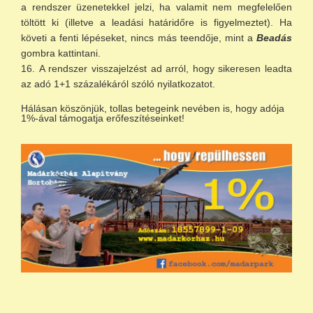
a rendszer üzenetekkel jelzi, ha valamit nem megfelelően
töltött ki (illetve a leadási határidőre is figyelmeztet). Ha
követi a fenti lépéseket, nincs más teendője, mint a
Beadás
gombra kattintani.
A rendszer visszajelzést ad arról, hogy sikeresen leadta
az adó 1+1 százalékáról szóló nyilatkozatot.
Hálásan köszönjük, tollas betegeink nevében is, hogy adója
1%-ával támogatja erőfeszítéseinket!