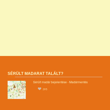
programok alapítványok jegyzéke alapítványok adatai nonprofit
szervezetek listája 1 alapítvány alapítványok működése mentők 1
százalék nonprofit felajánlás nonprofit szervezetek adószáma
madár mentés vadmadárkórház felajánlás madárkorház
adószám madármentők adószám vadmadárkorház adószám
vadmadárkórház adószám mme magyar madártani egyesület
magyar madármentők alapítvány
SÉRÜLT MADARAT TALÁLT?
Sérült madár bejelentése - Madármentés
295