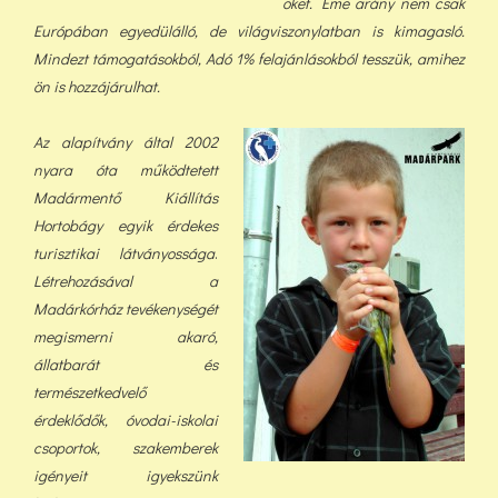
őket. Eme arány nem csak
Európában egyedülálló, de világviszonylatban is kimagasló.
Mindezt támogatásokból, Adó 1% felajánlásokból tess
zük, a
mihez
ön is hozzájárulhat.
Az alapítvány által 2002
nyara óta működtetett
Madármentő Kiállítás
Hortobágy egyik érdekes
turisztikai látványossága
.
Létrehozásával a
Madárkórház tevékenységét
megismerni akaró,
állatbarát és
természetkedvelő
érdeklődők, óvodai-iskolai
csoportok, szakemberek
igényeit igyekszünk