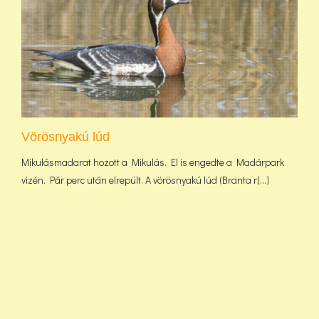
Vörösnyakú lúd
Mikulásmadarat hozott a Mikulás. El is engedte a Madárpark
vizén. Pár perc után elrepült. A vörösnyakú lúd (Branta r[...]