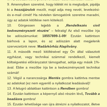
Amennyiben szeretné, hogy kilétét mi is megtudjuk, pipálja
ki a
hozzájárulok
mezőt, majd adja meg nevét, levelezési-
és e-mail címét! Ha névtelen támogatónk szeretne maradni,
úgy az adatok kitöltése nem kötelező.
Görgessen lejjebb a „
Rendelkezés civil
kedvezményezett részére
” – feliratig! Az első mezőbe írja
be adószámunkat:
18557899-1-09
! Ezután kattintson
bárhová a lapon, és az adószám alatt megjelenik
szervezetünk neve:
Madárkórház Alapítvány
.
A második mező kitöltésével egy Ön által választott
egyházat, vagy technikai számmal rendelkező, kiemelt
költségvetési előirányzatot támogathat, adója egy másik 1%-
ával. Ebbe a mezőbe írja be a kedvezményezett technikai
számát!
Végül a narancssárga
Mentés
gombra kattintva mentse
az adatokat (ez nem egyenlő a nyilatkozat leadásával)!
A felugró ablakban kattintson a
Rendben
gombra!
Ezután kattintson a képernyő alsó részén lévő
, Tovább a
beadásra
gombra!
Ezután lehetősége van újra átnézni a nyilatkozatot, illetve