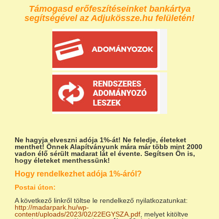
Támogasd erőfeszítéseinket bankártya
segítségével az Adjukössze.hu felületén!
Ne hagyja elveszni adója 1%-át!
Ne feledje, életeket
menthet! Önnek Alapítványunk mára már több mint 2000
vadon élő sérült madarat lát el évente. Segítsen Ön is,
hogy életeket menthessünk!
Hogy rendelkezhet adója 1%-áról?
Postai úton:
A következő linkről töltse le rendelkező nyilatkozatunkat:
http://madarpark.hu/wp-
content/uploads/2023/02/22EGYSZA.pdf
, melyet kitöltve