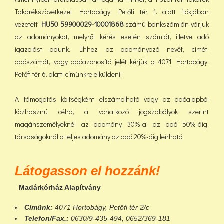
Takarékszövetkezet Hortobágy, Petőfi tér 1. alatt fiókjában
vezetett
HU50 59900029-10001868
számú bankszámlán várjuk
az adományokat, melyről kérés esetén számlát, illetve adó
igazolást adunk. Ehhez az adományozó nevét, címét,
adószámát, vagy adóazonosító jelét kérjük a 4071 Hortobágy,
Petőfi tér 6. alatti címünkre elküldeni!
A támogatás költségként elszámolható vagy az adóalapból
közhasznú célra, a vonatkozó jogszabályok szerint
magánszemélyeknél az adomány 30%-a, az adó 50%-áig,
társaságoknál a teljes adomány az adó 20%-áig leírható.
Látogasson el hozzánk!
Madárkórház Alapítvány
Címünk:
4071 Hortobágy, Petőfi tér 2/c
Telefon/Fax.:
0630/9-435-494, 0652/369-181