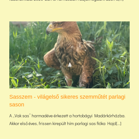
Sasszem - világelső sikeres szemműtét parlagi
sason
A „Vak sas” harmadéve érkezett a hortobágyi Madárkórházba.
Akkor első éves, frissen kirepült hím parlagi sas fióka Hajd[...]