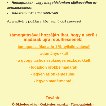
Honlapunkon
, vagy
blogoldalunkon
tájékozódhat az
aktualitásokról!
Adószámunk:
18557899-1-09
Az alapítvány jogállása: közhasznú civil szervezet
Támogatásával hozzájárulhat, hogy a sérült
madarak újra repülhessenek!
-
támogassa őket adó 1 % nyilatkozatával!
- adományokkal!
- a gyógyításhoz szükséges eszközökkel!
-
fogadjon örökbe madarat!
-
legyen az önkéntesünk!
- legyen madármentő!
Tovább:
Örökbefogadás
-
Önkéntes munka
-
Támogatóink
-