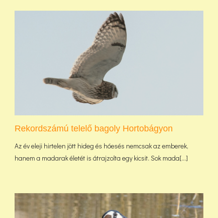
Rekordszámú telelő bagoly Hortobágyon
Az év eleji hirtelen jött hideg és hóesés nemcsak az emberek,
hanem a madarak életét is átrajzolta egy kicsit. Sok mada[...]