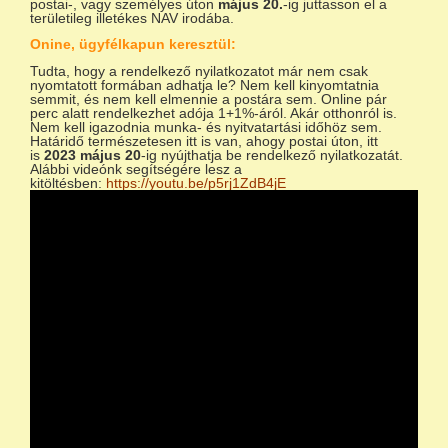
postai-, vagy személyes úton
május 20.
-ig juttasson el a
területileg illetékes NAV irodába.
Onine, ügyfélkapun keresztül:
Tudta, hogy a rendelkező nyilatkozatot már nem csak
nyomtatott formában adhatja le? Nem kell kinyomtatnia
semmit, és nem kell elmennie a postára sem. Online pár
perc alatt rendelkezhet adója 1+1%-áról. Akár otthonról is.
Nem kell igazodnia munka- és nyitvatartási időhöz sem.
Határidő természetesen itt is van, ahogy postai úton, itt
is
2023 május 20
-ig nyújthatja be rendelkező nyilatkozatát.
Alábbi videónk segítségére lesz a
kitöltésben:
https://youtu.be/p5rj1ZdB4jE