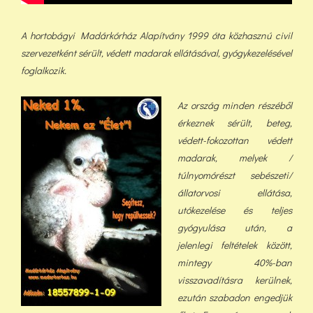
A hortobágyi Madárkórház Alapítvány 1999 óta közhasznú civil
szervezetként sérült, védett madarak ellátásával, gyógykezelésével
foglalkozik.
Az ország minden részéből
érkeznek sérült, beteg,
védett-fokozottan védett
madarak, melyek /
túlnyomórészt sebészeti/
állatorvosi ellátása,
utókezelése és teljes
gyógyulása után, a
jelenlegi feltételek között,
min
tegy 40%-ban
visszavadításra kerülnek,
ezután szabadon engedjük