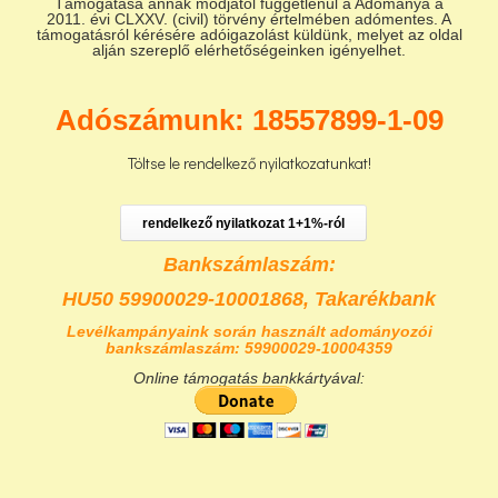
Támogatása annak módjától függetlenül a Adománya a
2011. évi CLXXV. (civil) törvény értelmében adómentes. A
támogatásról kérésére adóigazolást küldünk, melyet az oldal
alján szereplő elérhetőségeinken igényelhet.
Adószámunk: 18557899-1-09
Töltse le rendelkező nyilatkozatunkat!
rendelkező nyilatkozat 1+1%-ról
Bankszámlaszám:
HU50 59900029-10001868,
Takarékbank
Levélkampányaink során használt adományozói
bankszámlaszám: 59900029-10004359
Online támogatás bankkártyával: