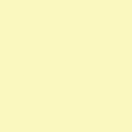
szazalek 1 felajánlása egyház adószám 1 százalék egyház 1
százalék nyomtatvány 1 adószámok adószám alapitvany
nonprofit szervezetek non profit szervezetek közhasznú
alapítványok alapítványi adószámok alapítvány adószám
közhasznú szervezetek segítő alapítványok alapítványok
támogatása alapítványok adószáma alapítványok nyilvántartása
alapítványok listája 1 alapítványok bejegyzett alapítványok
állatvédő alapítványokalapítványok adószámai önkéntes
programok alapítványok jegyzéke alapítványok adatai nonprofit
szervezetek listája 1 alapítvány alapítványok működése mentők 1
százalék nonprofit felajánlás nonprofit szervezetek adószáma
madár mentés vadmadárkórház felajánlás madárkorház
adószám madármentők adószám vadmadárkorház adószám
vadmadárkórház adószám mme magyar madártani egyesület
magyar madármentők alapítvány
vadmadárkórház Adó1 ragadozó madár vadmadár önkéntes
szervezetek szja 1 százalék egy szazalek 1 szazalek alapítványi