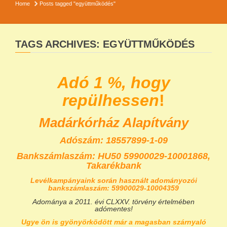
Home
Posts tagged "együttműködés"
TAGS ARCHIVES: EGYÜTTMŰKÖDÉS
Adó 1 %, hogy
repülhessen
!
Madárkórház Alapítvány
Adószám: 18557899-1-09
Bankszámlaszám:
HU50 59900029-10001868,
Takarékbank
Levélkampányaink során használt adományozói
bankszámlaszám: 59900029-10004359
Adománya a 2011. évi CLXXV. törvény értelmében
adómentes!
Ugye ön is gyönyörködött már a magasban szárnyaló