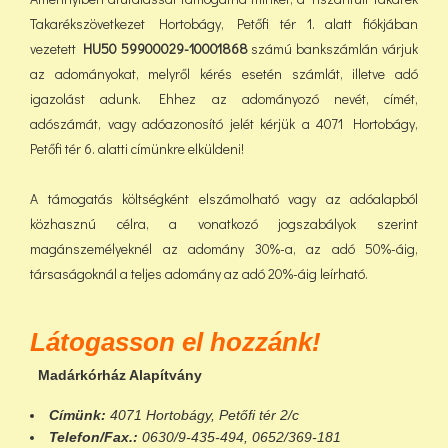
Takarékszövetkezet Hortobágy, Petőfi tér 1. alatt fiókjában
vezetett
HU50 59900029-10001868
számú bankszámlán várjuk
az adományokat, melyről kérés esetén számlát, illetve adó
igazolást adunk. Ehhez az adományozó nevét, címét,
adószámát, vagy adóazonosító jelét kérjük a 4071 Hortobágy,
Petőfi tér 6. alatti címünkre elküldeni!
A támogatás költségként elszámolható vagy az adóalapból
közhasznú célra, a vonatkozó jogszabályok szerint
magánszemélyeknél az adomány 30%-a, az adó 50%-áig,
társaságoknál a teljes adomány az adó 20%-áig leírható.
Látogasson el hozzánk!
Madárkórház Alapítvány
Címünk:
4071 Hortobágy, Petőfi tér 2/c
Telefon/Fax.:
0630/9-435-494, 0652/369-181