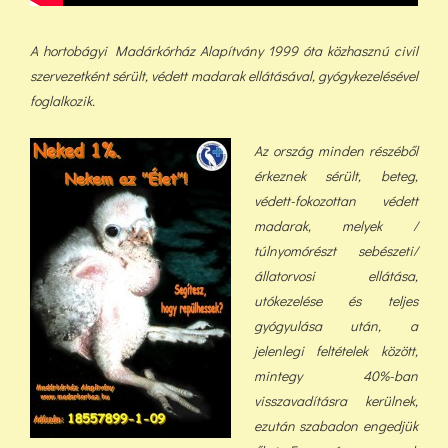
A hortobágyi Madárkórház Alapítvány 1999 óta közhasznú civil
szervezetként sérült, védett madarak ellátásával, gyógykezelésével
foglalkozik.
Az ország minden részéből
érkeznek sérült, beteg,
védett-fokozottan védett
madarak, melyek /
túlnyomórészt sebészeti/
állatorvosi ellátása,
utókezelése és teljes
gyógyulása után, a
jelenlegi feltételek között,
min
tegy 40%-ban
visszavadításra kerülnek,
ezután szabadon engedjük