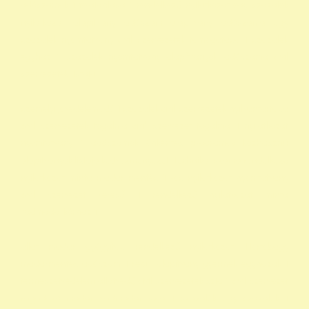
adószámok 1 felajánlása 1 rendelkező nyilatkozat egy százalék
nyilatkozat alapítvány adószám alapítvány adószáma egy
százalék nyomtatvány civil szervezetek támogatása 1 százalék
egyház 1 százalék nyomtatvány alapítványok adószáma civil
szervezetek listája
személyi jövedelemadó 1 százalék civil szervezetek nyilvántartása
civil szervezetek fogalma civil szervezet fogalma 1 nyilatkozat
nyomtatvány 1 adószámok önkéntes programok közhasznú
alapítványok listája kedvezményezett technikai száma rendelkező
nyilatkozat minta madár mentés 1 -os nyilatkozat nyomtatvány
civil szervezet kereső 1 rendelkező nyilatkozat minta
vadmadárkórház 1
állat madár gyógyítás rendelkező nyilatkozat Hortobágy
madármentés adószám 1 repül alapítvány gyermek egyházak 1
természetvédelem állatvédő civil szervezetek szja 1 civil szervezet
ragadozó madár vadmadár szja 1 százalék egy szazalek 1