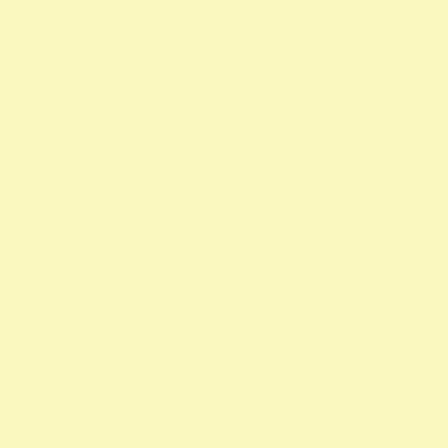
szazalek
alapítványi adószámok 1 felajánlása 1 rendelkező nyilatkozat
alapítvány adószám alapítvány adószáma 1 százalék egyház 1
százalék nyomtatvány alapítványok adószáma állatvédő
alapítványok 1 adószámok önkéntes programok rendelkező
nyilatkozat minta madár mentés, Mályi Madármentő Állomás,
Mályi Természetvédelmi Egyesület
civil szervezetek nyilatkozat 1 nyomtatvány a 1 nyomtatvány egy
szazalek 1 felajánlása egyház adószám 1 százalék egyház 1
százalék nyomtatvány 1 adószámok adószám alapitvany
nonprofit szervezetek non profit szervezetek közhasznú
alapítványok alapítványi adószámok alapítvány adószám
közhasznú szervezetek segítő alapítványok alapítványok
támogatása alapítványok adószáma alapítványok nyilvántartása
alapítványok listája 1 alapítványok bejegyzett alapítványok
állatvédő alapítványokalapítványok adószámai önkéntes