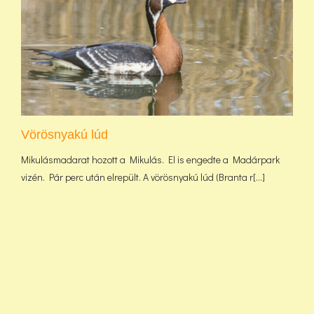
Vörösnyakú lúd
Mikulásmadarat hozott a Mikulás. El is engedte a Madárpark
vizén. Pár perc után elrepült. A vörösnyakú lúd (Branta r[...]