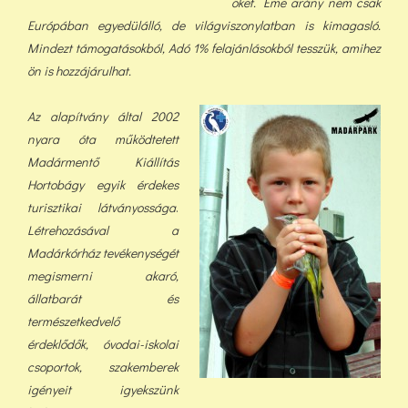
őket. Eme arány nem csak
Európában egyedülálló, de világviszonylatban is kimagasló.
Mindezt támogatásokból, Adó 1% felajánlásokból tess
zük, a
mihez
ön is hozzájárulhat.
Az alapítvány által 2002
nyara óta működtetett
Madármentő Kiállítás
Hortobágy egyik érdekes
turisztikai látványossága
.
Létrehozásával a
Madárkórház tevékenységét
megismerni akaró,
állatbarát és
természetkedvelő
érdeklődők, óvodai-iskolai
csoportok, szakemberek
igényeit igyekszünk