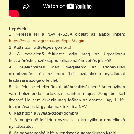
Lépések:
Keresse fel a NAV e-SZJA oldalát az alábbi linken:
https://eszja.nav.gov.hu/app/login/#login
Kattintson a
Belépés
gombra!
A megjelenő felületen adja meg az Ügyfélkapu
hozzáféréshez szükséges felhasználónevet és jelszót!
Bejelentkezés után megjelenik az adóbevallás
ellenőrzésére és az adó 1+1 százalékos nyilatkozat
leadására szolgáló felület.
Ne felejtse el ellenőrizni adóbevallását sem! Amennyiben
van befizetendő tartozása, szintén május 20-ig be kell
fizesse! Ha nem érkezik meg időben az összeg, úgy 1+1%
felajánlását is tárgytalannak tekinti a NAV.
Kattintson a
Nyilatkozom
gombra!
A megjelenő felületen nyissa le a kis nyíllal a rendelkező
nyilatkozatot!
Az adóazonosító jelét a rendszer automatikusan kitölti.