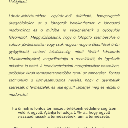
kielégíteni.
Látványkórházunkban egyirányból átlátható, hangszigetelt
üvegablakokon át a látogatók betekinthetnek a lábadozó
madarakhoz és a műtőbe is, végignézhetik a gyógyulás
folyamatát. Meggyőződésünk, hogy a látogató szembesülve a
sokszor jóvátehetetlen vagy csak nagyon nagy erőfeszítések árán
gyógyítható, emberi felelőtlenség miatt történt károkozás
következményeivel, megváltoztatja a szemléletét, és igyekszik
másokra is hatni. A természetvédelmi mozgalmakhoz hasonlóan,
próbáljuk kicsit természetszeretőbbé tenni az embereket. Fontos
számunkra a környezettudatos nevelés, hogy a gyermekek
szeressék a természetet, és vele együtt ismerjék meg és védjék a
madarakat.
Ha önnek is fontos természeti értékeink védelme segítsen
velünk együtt. Ajánlja fel adója 1 %- át, hogy együtt
visszaadhassuk a természetnek, ami a természeté.