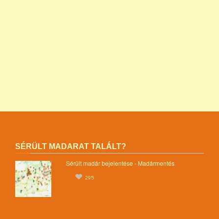
programok alapítványok jegyzéke alapítványok adatai nonprofit
szervezetek listája 1 alapítvány alapítványok működése mentők 1
százalék nonprofit felajánlás nonprofit szervezetek adószáma
madár mentés vadmadárkórház felajánlás madárkorház
adószám madármentők adószám vadmadárkorház adószám
vadmadárkórház adószám mme magyar madártani egyesület
magyar madármentők alapítvány
SÉRÜLT MADARAT TALÁLT?
Sérült madár bejelentése - Madármentés
295