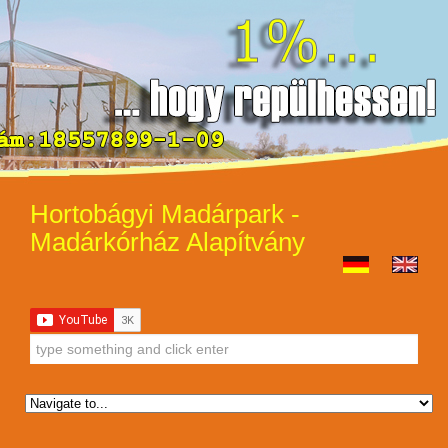
Hortobágyi Madárpark -
Madárkórház Alapítvány