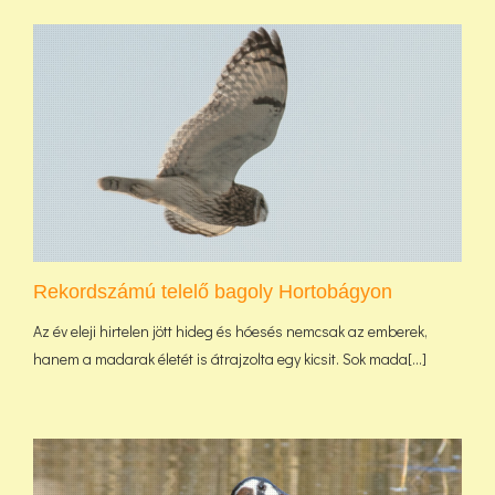
Rekordszámú telelő bagoly Hortobágyon
Az év eleji hirtelen jött hideg és hóesés nemcsak az emberek,
hanem a madarak életét is átrajzolta egy kicsit. Sok mada[...]