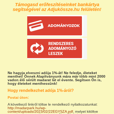
Támogasd erőfeszítéseinket bankártya
segítségével az Adjukössze.hu felületén!
Ne hagyja elveszni adója 1%-át!
Ne feledje, életeket
menthet! Önnek Alapítványunk mára már több mint 2000
vadon élő sérült madarat lát el évente. Segítsen Ön is,
hogy életeket menthessünk!
Hogy rendelkezhet adója 1%-áról?
Postai úton:
A következő linkről töltse le rendelkező nyilatkozatunkat:
http://madarpark.hu/wp-
content/uploads/2023/02/22EGYSZA.pdf
, melyet kitöltve