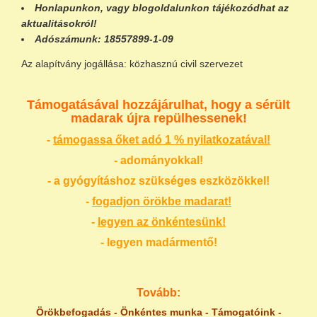
Honlapunkon
, vagy
blogoldalunkon
tájékozódhat az
aktualitásokról!
Adószámunk:
18557899-1-09
Az alapítvány jogállása: közhasznú civil szervezet
Támogatásával hozzájárulhat, hogy a sérült
madarak újra repülhessenek!
-
támogassa őket adó 1 % nyilatkozatával!
- adományokkal!
- a gyógyításhoz szükséges eszközökkel!
-
fogadjon örökbe madarat!
-
legyen az önkéntesünk!
- legyen madármentő!
Tovább:
Örökbefogadás
-
Önkéntes munka
-
Támogatóink
-