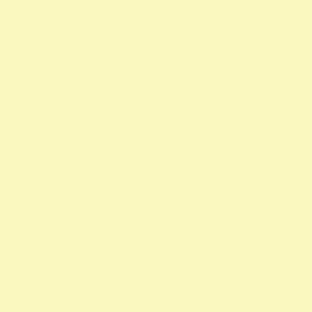
szazalek 1 felajánlása egyház adószám 1 százalék egyház 1
százalék nyomtatvány 1 adószámok adószám alapitvany
nonprofit szervezetek non profit szervezetek közhasznú
alapítványok alapítványi adószámok alapítvány adószám
közhasznú szervezetek segítő alapítványok alapítványok
támogatása alapítványok adószáma alapítványok nyilvántartása
alapítványok listája 1 alapítványok bejegyzett alapítványok
állatvédő alapítványokalapítványok adószámai önkéntes
programok alapítványok jegyzéke alapítványok adatai nonprofit
szervezetek listája 1 alapítvány alapítványok működése mentők 1
százalék nonprofit felajánlás nonprofit szervezetek adószáma
madár mentés vadmadárkórház felajánlás madárkorház
adószám madármentők adószám vadmadárkorház adószám
vadmadárkórház adószám mme magyar madártani egyesület
magyar madármentők alapítvány
vadmadárkórház Adó1 ragadozó madár vadmadár önkéntes
szervezetek szja 1 százalék egy szazalek 1 szazalek alapítványi