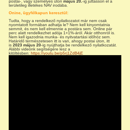
postai-, vagy személyes úton
május 20.
-ig juttasson el a
területileg illetékes NAV irodába.
Onine, ügyfélkapun keresztül:
Tudta, hogy a rendelkező nyilatkozatot már nem csak
nyomtatott formában adhatja le? Nem kell kinyomtatnia
semmit, és nem kell elmennie a postára sem. Online pár
perc alatt rendelkezhet adója 1+1%-áról. Akár otthonról is.
Nem kell igazodnia munka- és nyitvatartási időhöz sem.
Határidő természetesen itt is van, ahogy postai úton, itt
is
2023 május 20
-ig nyújthatja be rendelkező nyilatkozatát.
Alábbi videónk segítségére lesz a
kitöltésben:
https://youtu.be/p5rj1ZdB4jE