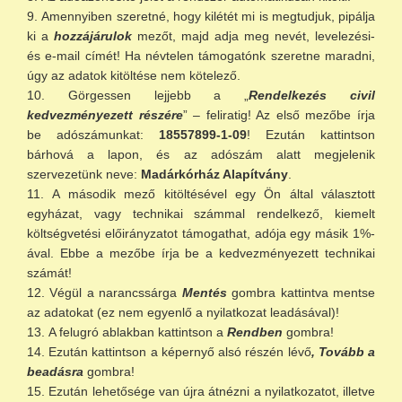
Amennyiben szeretné, hogy kilétét mi is megtudjuk, pipálja
ki a
hozzájárulok
mezőt, majd adja meg nevét, levelezési-
és e-mail címét! Ha névtelen támogatónk szeretne maradni,
úgy az adatok kitöltése nem kötelező.
Görgessen lejjebb a „
Rendelkezés civil
kedvezményezett részére
” – feliratig! Az első mezőbe írja
be adószámunkat:
18557899-1-09
! Ezután kattintson
bárhová a lapon, és az adószám alatt megjelenik
szervezetünk neve:
Madárkórház Alapítvány
.
A második mező kitöltésével egy Ön által választott
egyházat, vagy technikai számmal rendelkező, kiemelt
költségvetési előirányzatot támogathat, adója egy másik 1%-
ával. Ebbe a mezőbe írja be a kedvezményezett technikai
számát!
Végül a narancssárga
Mentés
gombra kattintva mentse
az adatokat (ez nem egyenlő a nyilatkozat leadásával)!
A felugró ablakban kattintson a
Rendben
gombra!
Ezután kattintson a képernyő alsó részén lévő
, Tovább a
beadásra
gombra!
Ezután lehetősége van újra átnézni a nyilatkozatot, illetve