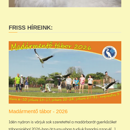
FRISS HÍREINK:
Madármentő tábor - 2026
Idén nyáron is várjuk sok szeretettel a madárbarát gyerkőcöket
táborainkba! 2026-ban öt turnusban tudjuk fogadni azon é[...]