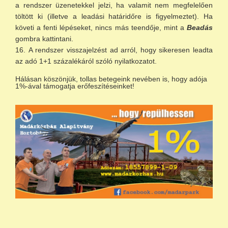
a rendszer üzenetekkel jelzi, ha valamit nem megfelelően
töltött ki (illetve a leadási határidőre is figyelmeztet). Ha
követi a fenti lépéseket, nincs más teendője, mint a
Beadás
gombra kattintani.
A rendszer visszajelzést ad arról, hogy sikeresen leadta
az adó 1+1 százalékáról szóló nyilatkozatot.
Hálásan köszönjük, tollas betegeink nevében is, hogy adója
1%-ával támogatja erőfeszítéseinket!