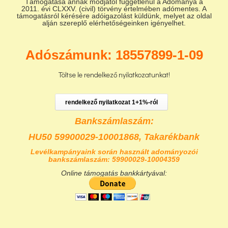
Támogatása annak módjától függetlenül a Adománya a
2011. évi CLXXV. (civil) törvény értelmében adómentes. A
támogatásról kérésére adóigazolást küldünk, melyet az oldal
alján szereplő elérhetőségeinken igényelhet.
Adószámunk: 18557899-1-09
Töltse le rendelkező nyilatkozatunkat!
rendelkező nyilatkozat 1+1%-ról
Bankszámlaszám:
HU50 59900029-10001868,
Takarékbank
Levélkampányaink során használt adományozói
bankszámlaszám: 59900029-10004359
Online támogatás bankkártyával: