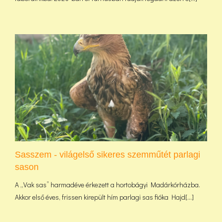
Sasszem - világelső sikeres szemműtét parlagi
sason
A „Vak sas” harmadéve érkezett a hortobágyi Madárkórházba.
Akkor első éves, frissen kirepült hím parlagi sas fióka Hajd[...]