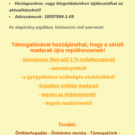
Honlapunkon
, vagy
blogoldalunkon
tájékozódhat az
aktualitásokról!
Adószámunk:
18557899-1-09
Az alapítvány jogállása: közhasznú civil szervezet
Támogatásával hozzájárulhat, hogy a sérült
madarak újra repülhessenek!
-
támogassa őket adó 1 % nyilatkozatával!
- adományokkal!
- a gyógyításhoz szükséges eszközökkel!
-
fogadjon örökbe madarat!
-
legyen az önkéntesünk!
- legyen madármentő!
Tovább:
Örökbefogadás
-
Önkéntes munka
-
Támogatóink
-