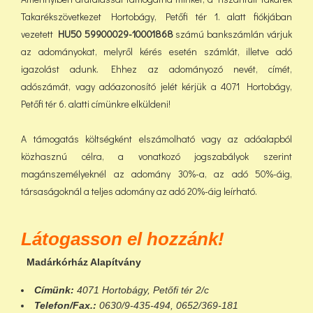
Takarékszövetkezet Hortobágy, Petőfi tér 1. alatt fiókjában
vezetett
HU50 59900029-10001868
számú bankszámlán várjuk
az adományokat, melyről kérés esetén számlát, illetve adó
igazolást adunk. Ehhez az adományozó nevét, címét,
adószámát, vagy adóazonosító jelét kérjük a 4071 Hortobágy,
Petőfi tér 6. alatti címünkre elküldeni!
A támogatás költségként elszámolható vagy az adóalapból
közhasznú célra, a vonatkozó jogszabályok szerint
magánszemélyeknél az adomány 30%-a, az adó 50%-áig,
társaságoknál a teljes adomány az adó 20%-áig leírható.
Látogasson el hozzánk!
Madárkórház Alapítvány
Címünk:
4071 Hortobágy, Petőfi tér 2/c
Telefon/Fax.:
0630/9-435-494, 0652/369-181