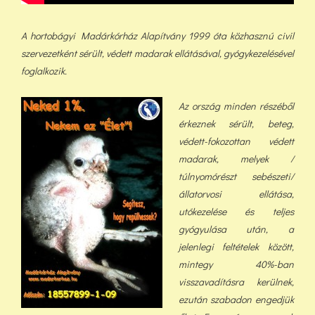
A hortobágyi Madárkórház Alapítvány 1999 óta közhasznú civil
szervezetként sérült, védett madarak ellátásával, gyógykezelésével
foglalkozik.
Az ország minden részéből
érkeznek sérült, beteg,
védett-fokozottan védett
madarak, melyek /
túlnyomórészt sebészeti/
állatorvosi ellátása,
utókezelése és teljes
gyógyulása után, a
jelenlegi feltételek között,
min
tegy 40%-ban
visszavadításra kerülnek,
ezután szabadon engedjük