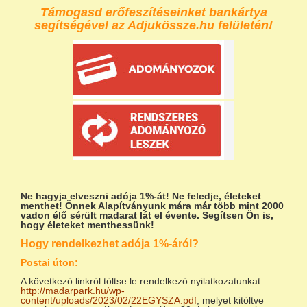
Támogasd erőfeszítéseinket bankártya
segítségével az Adjukössze.hu felületén!
Ne hagyja elveszni adója 1%-át!
Ne feledje, életeket
menthet! Önnek Alapítványunk mára már több mint 2000
vadon élő sérült madarat lát el évente. Segítsen Ön is,
hogy életeket menthessünk!
Hogy rendelkezhet adója 1%-áról?
Postai úton:
A következő linkről töltse le rendelkező nyilatkozatunkat:
http://madarpark.hu/wp-
content/uploads/2023/02/22EGYSZA.pdf
, melyet kitöltve