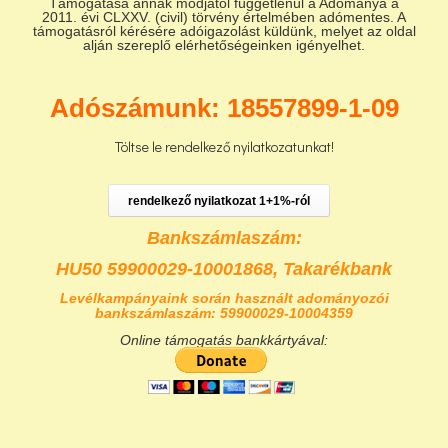
Támogatása annak módjától függetlenül a Adománya a
2011. évi CLXXV. (civil) törvény értelmében adómentes. A
támogatásról kérésére adóigazolást küldünk, melyet az oldal
alján szereplő elérhetőségeinken igényelhet.
Adószámunk: 18557899-1-09
Töltse le rendelkező nyilatkozatunkat!
rendelkező nyilatkozat 1+1%-ról
Bankszámlaszám:
HU50 59900029-10001868,
Takarékbank
Levélkampányaink során használt adományozói
bankszámlaszám: 59900029-10004359
Online támogatás bankkártyával: