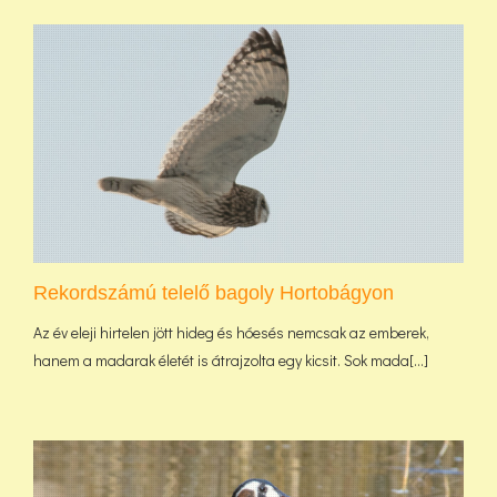
Rekordszámú telelő bagoly Hortobágyon
Az év eleji hirtelen jött hideg és hóesés nemcsak az emberek,
hanem a madarak életét is átrajzolta egy kicsit. Sok mada[...]