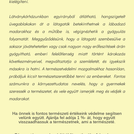
kielégíteni.
Látványkórházunkban egyirányból átlátható, hangszigetelt
üvegablakokon át a látogatók betekinthetnek a lábadozó
madarakhoz és a műtőbe is, végignézhetik a gyógyulás
folyamatát. Meggyőződésünk, hogy a látogató szembesülve a
sokszor jóvátehetetlen vagy csak nagyon nagy erőfeszítések árán
gyógyítható, emberi felelőtlenség miatt történt károkozás
következményeivel, megváltoztatja a szemléletét, és igyekszik
másokra is hatni. A természetvédelmi mozgalmakhoz hasonlóan,
próbáljuk kicsit természetszeretőbbé tenni az embereket. Fontos
számunkra a környezettudatos nevelés, hogy a gyermekek
szeressék a természetet, és vele együtt ismerjék meg és védjék a
madarakat.
Ha önnek is fontos természeti értékeink védelme segítsen
velünk együtt. Ajánlja fel adója 1 %- át, hogy együtt
visszaadhassuk a természetnek, ami a természeté.