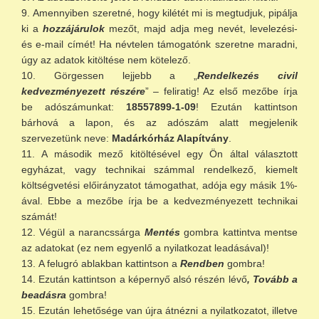
Amennyiben szeretné, hogy kilétét mi is megtudjuk, pipálja
ki a
hozzájárulok
mezőt, majd adja meg nevét, levelezési-
és e-mail címét! Ha névtelen támogatónk szeretne maradni,
úgy az adatok kitöltése nem kötelező.
Görgessen lejjebb a „
Rendelkezés civil
kedvezményezett részére
” – feliratig! Az első mezőbe írja
be adószámunkat:
18557899-1-09
! Ezután kattintson
bárhová a lapon, és az adószám alatt megjelenik
szervezetünk neve:
Madárkórház Alapítvány
.
A második mező kitöltésével egy Ön által választott
egyházat, vagy technikai számmal rendelkező, kiemelt
költségvetési előirányzatot támogathat, adója egy másik 1%-
ával. Ebbe a mezőbe írja be a kedvezményezett technikai
számát!
Végül a narancssárga
Mentés
gombra kattintva mentse
az adatokat (ez nem egyenlő a nyilatkozat leadásával)!
A felugró ablakban kattintson a
Rendben
gombra!
Ezután kattintson a képernyő alsó részén lévő
, Tovább a
beadásra
gombra!
Ezután lehetősége van újra átnézni a nyilatkozatot, illetve