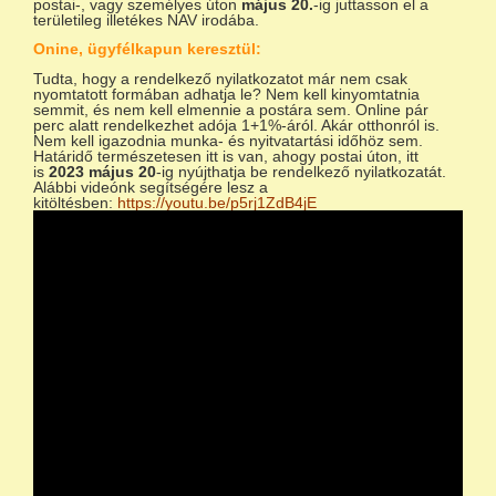
postai-, vagy személyes úton
május 20.
-ig juttasson el a
területileg illetékes NAV irodába.
Onine, ügyfélkapun keresztül:
Tudta, hogy a rendelkező nyilatkozatot már nem csak
nyomtatott formában adhatja le? Nem kell kinyomtatnia
semmit, és nem kell elmennie a postára sem. Online pár
perc alatt rendelkezhet adója 1+1%-áról. Akár otthonról is.
Nem kell igazodnia munka- és nyitvatartási időhöz sem.
Határidő természetesen itt is van, ahogy postai úton, itt
is
2023 május 20
-ig nyújthatja be rendelkező nyilatkozatát.
Alábbi videónk segítségére lesz a
kitöltésben:
https://youtu.be/p5rj1ZdB4jE