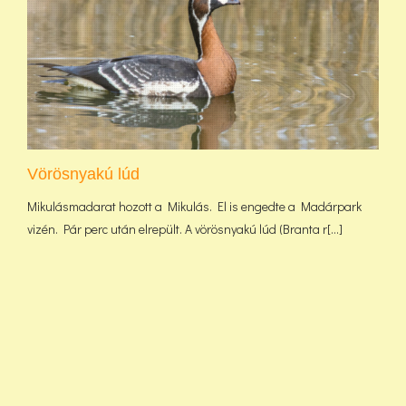
Vörösnyakú lúd
Mikulásmadarat hozott a Mikulás. El is engedte a Madárpark
vizén. Pár perc után elrepült. A vörösnyakú lúd (Branta r[...]