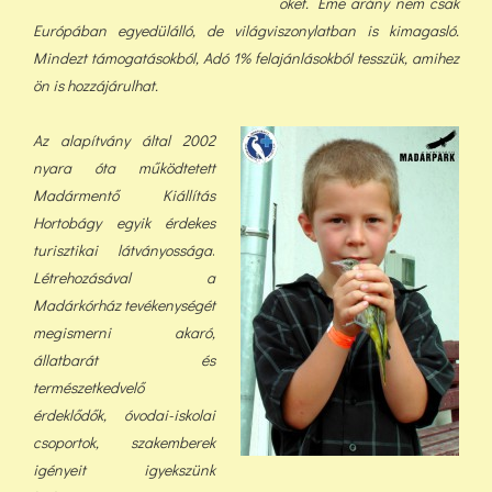
őket. Eme arány nem csak
Európában egyedülálló, de világviszonylatban is kimagasló.
Mindezt támogatásokból, Adó 1% felajánlásokból tess
zük, a
mihez
ön is hozzájárulhat.
Az alapítvány által 2002
nyara óta működtetett
Madármentő Kiállítás
Hortobágy egyik érdekes
turisztikai látványossága
.
Létrehozásával a
Madárkórház tevékenységét
megismerni akaró,
állatbarát és
természetkedvelő
érdeklődők, óvodai-iskolai
csoportok, szakemberek
igényeit igyekszünk