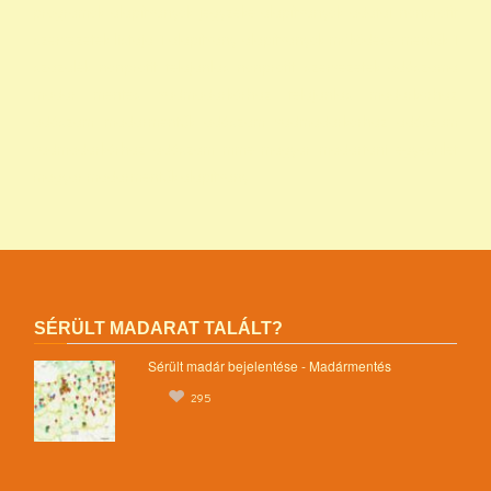
programok alapítványok jegyzéke alapítványok adatai nonprofit
szervezetek listája 1 alapítvány alapítványok működése mentők 1
százalék nonprofit felajánlás nonprofit szervezetek adószáma
madár mentés vadmadárkórház felajánlás madárkorház
adószám madármentők adószám vadmadárkorház adószám
vadmadárkórház adószám mme magyar madártani egyesület
magyar madármentők alapítvány
SÉRÜLT MADARAT TALÁLT?
Sérült madár bejelentése - Madármentés
295