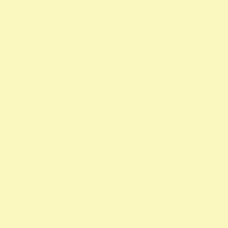
szazalek 1 felajánlása egyház adószám 1 százalék egyház 1
százalék nyomtatvány 1 adószámok adószám alapitvany
nonprofit szervezetek non profit szervezetek közhasznú
alapítványok alapítványi adószámok alapítvány adószám
közhasznú szervezetek segítő alapítványok alapítványok
támogatása alapítványok adószáma alapítványok nyilvántartása
alapítványok listája 1 alapítványok bejegyzett alapítványok
állatvédő alapítványokalapítványok adószámai önkéntes
programok alapítványok jegyzéke alapítványok adatai nonprofit
szervezetek listája 1 alapítvány alapítványok működése mentők 1
százalék nonprofit felajánlás nonprofit szervezetek adószáma
madár mentés vadmadárkórház felajánlás madárkorház
adószám madármentők adószám vadmadárkorház adószám
vadmadárkórház adószám mme magyar madártani egyesület
magyar madármentők alapítvány
vadmadárkórház Adó1 ragadozó madár vadmadár önkéntes
szervezetek szja 1 százalék egy szazalek 1 szazalek alapítványi