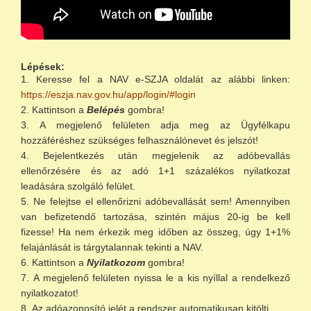
Lépések:
Keresse fel a NAV e-SZJA oldalát az alábbi linken:
https://eszja.nav.gov.hu/app/login/#login
Kattintson a
Belépés
gombra!
A megjelenő felületen adja meg az Ügyfélkapu
hozzáféréshez szükséges felhasználónevet és jelszót!
Bejelentkezés után megjelenik az adóbevallás
ellenőrzésére és az adó 1+1 százalékos nyilatkozat
leadására szolgáló felület.
Ne felejtse el ellenőrizni adóbevallását sem! Amennyiben
van befizetendő tartozása, szintén május 20-ig be kell
fizesse! Ha nem érkezik meg időben az összeg, úgy 1+1%
felajánlását is tárgytalannak tekinti a NAV.
Kattintson a
Nyilatkozom
gombra!
A megjelenő felületen nyissa le a kis nyíllal a rendelkező
nyilatkozatot!
Az adóazonosító jelét a rendszer automatikusan kitölti.