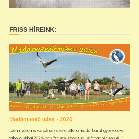
FRISS HÍREINK:
Madármentő tábor - 2026
Idén nyáron is várjuk sok szeretettel a madárbarát gyerkőcöket
táborainkba! 2026-ban öt turnusban tudjuk fogadni azon é[...]