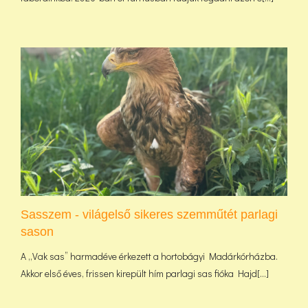
Sasszem - világelső sikeres szemműtét parlagi
sason
A „Vak sas” harmadéve érkezett a hortobágyi Madárkórházba.
Akkor első éves, frissen kirepült hím parlagi sas fióka Hajd[...]