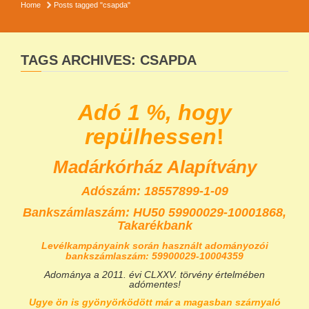
Home
Posts tagged "csapda"
TAGS ARCHIVES: CSAPDA
Adó 1 %, hogy
repülhessen
!
Madárkórház Alapítvány
Adószám: 18557899-1-09
Bankszámlaszám:
HU50 59900029-10001868,
Takarékbank
Levélkampányaink során használt adományozói
bankszámlaszám: 59900029-10004359
Adománya a 2011. évi CLXXV. törvény értelmében
adómentes!
Ugye ön is gyönyörködött már a magasban szárnyaló