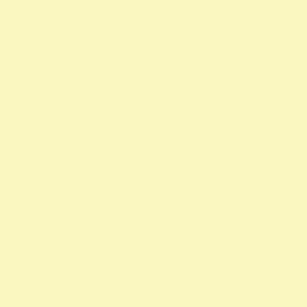
szazalek
alapítványi adószámok 1 felajánlása 1 rendelkező nyilatkozat
alapítvány adószám alapítvány adószáma 1 százalék egyház 1
százalék nyomtatvány alapítványok adószáma állatvédő
alapítványok 1 adószámok önkéntes programok rendelkező
nyilatkozat minta madár mentés, Mályi Madármentő Állomás,
Mályi Természetvédelmi Egyesület
civil szervezetek nyilatkozat 1 nyomtatvány a 1 nyomtatvány egy
szazalek 1 felajánlása egyház adószám 1 százalék egyház 1
százalék nyomtatvány 1 adószámok adószám alapitvany
nonprofit szervezetek non profit szervezetek közhasznú
alapítványok alapítványi adószámok alapítvány adószám
közhasznú szervezetek segítő alapítványok alapítványok
támogatása alapítványok adószáma alapítványok nyilvántartása
alapítványok listája 1 alapítványok bejegyzett alapítványok
állatvédő alapítványokalapítványok adószámai önkéntes