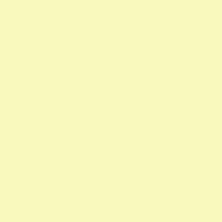
adószámok 1 felajánlása 1 rendelkező nyilatkozat egy százalék
nyilatkozat alapítvány adószám alapítvány adószáma egy
százalék nyomtatvány civil szervezetek támogatása 1 százalék
egyház 1 százalék nyomtatvány alapítványok adószáma civil
szervezetek listája
személyi jövedelemadó 1 százalék civil szervezetek nyilvántartása
civil szervezetek fogalma civil szervezet fogalma 1 nyilatkozat
nyomtatvány 1 adószámok önkéntes programok közhasznú
alapítványok listája kedvezményezett technikai száma rendelkező
nyilatkozat minta madár mentés 1 -os nyilatkozat nyomtatvány
civil szervezet kereső 1 rendelkező nyilatkozat minta
vadmadárkórház 1
állat madár gyógyítás rendelkező nyilatkozat Hortobágy
madármentés adószám 1 repül alapítvány gyermek egyházak 1
természetvédelem állatvédő civil szervezetek szja 1 civil szervezet
ragadozó madár vadmadár szja 1 százalék egy szazalek 1