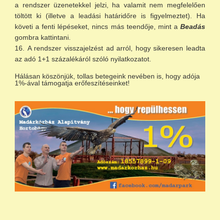
a rendszer üzenetekkel jelzi, ha valamit nem megfelelően
töltött ki (illetve a leadási határidőre is figyelmeztet). Ha
követi a fenti lépéseket, nincs más teendője, mint a
Beadás
gombra kattintani.
A rendszer visszajelzést ad arról, hogy sikeresen leadta
az adó 1+1 százalékáról szóló nyilatkozatot.
Hálásan köszönjük, tollas betegeink nevében is, hogy adója
1%-ával támogatja erőfeszítéseinket!