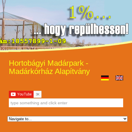
Hortobágyi Madárpark -
Madárkórház Alapítvány