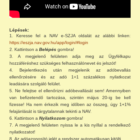
Lépések:
Keresse fel a NAV e-SZJA oldalát az alábbi linken:
https://eszja.nav.gov.hu/app/login/#login
Kattintson a
Belépés
gombra!
A megjelenő felületen adja meg az Ügyfélkapu
hozzáféréshez szükséges felhasználónevet és jelszót!
Bejelentkezés után megjelenik az adóbevallás
ellenőrzésére és az adó 1+1 százalékos nyilatkozat
leadására szolgáló felület.
Ne felejtse el ellenőrizni adóbevallását sem! Amennyiben
van befizetendő tartozása, szintén május 20-ig be kell
fizesse! Ha nem érkezik meg időben az összeg, úgy 1+1%
felajánlását is tárgytalannak tekinti a NAV.
Kattintson a
Nyilatkozom
gombra!
A megjelenő felületen nyissa le a kis nyíllal a rendelkező
nyilatkozatot!
Az adóazonosító jelét a rendszer automatikusan kitölti.