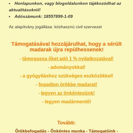
Honlapunkon
, vagy
blogoldalunkon
tájékozódhat az
aktualitásokról!
Adószámunk:
18557899-1-09
Az alapítvány jogállása: közhasznú civil szervezet
Támogatásával hozzájárulhat, hogy a sérült
madarak újra repülhessenek!
-
támogassa őket adó 1 % nyilatkozatával!
- adományokkal!
- a gyógyításhoz szükséges eszközökkel!
-
fogadjon örökbe madarat!
-
legyen az önkéntesünk!
- legyen madármentő!
Tovább:
Örökbefogadás
-
Önkéntes munka
-
Támogatóink
-