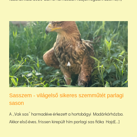
Sasszem - világelső sikeres szemműtét parlagi
sason
A „Vak sas” harmadéve érkezett a hortobágyi Madárkórházba.
Akkor első éves, frissen kirepült hím parlagi sas fióka Hajd[...]