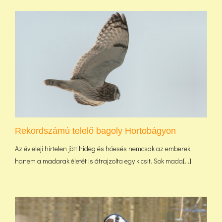
Rekordszámú telelő bagoly Hortobágyon
Az év eleji hirtelen jött hideg és hóesés nemcsak az emberek,
hanem a madarak életét is átrajzolta egy kicsit. Sok mada[...]