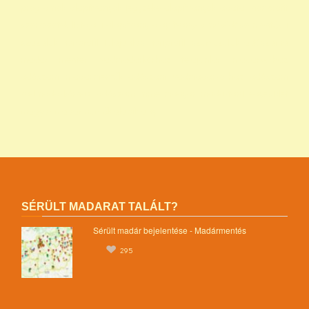
programok alapítványok jegyzéke alapítványok adatai nonprofit
szervezetek listája 1 alapítvány alapítványok működése mentők 1
százalék nonprofit felajánlás nonprofit szervezetek adószáma
madár mentés vadmadárkórház felajánlás madárkorház
adószám madármentők adószám vadmadárkorház adószám
vadmadárkórház adószám mme magyar madártani egyesület
magyar madármentők alapítvány
SÉRÜLT MADARAT TALÁLT?
Sérült madár bejelentése - Madármentés
295