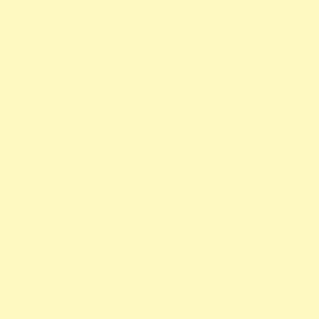
adószámok 1 felajánlása 1 rendelkező nyilatkozat egy százalék
nyilatkozat alapítvány adószám alapítvány adószáma egy
százalék nyomtatvány civil szervezetek támogatása 1 százalék
egyház 1 százalék nyomtatvány alapítványok adószáma civil
szervezetek listája
személyi jövedelemadó 1 százalék civil szervezetek nyilvántartása
civil szervezetek fogalma civil szervezet fogalma 1 nyilatkozat
nyomtatvány 1 adószámok önkéntes programok közhasznú
alapítványok listája kedvezményezett technikai száma rendelkező
nyilatkozat minta madár mentés 1 -os nyilatkozat nyomtatvány
civil szervezet kereső 1 rendelkező nyilatkozat minta
vadmadárkórház 1
állat madár gyógyítás rendelkező nyilatkozat Hortobágy
madármentés adószám 1 repül alapítvány gyermek egyházak 1
természetvédelem állatvédő civil szervezetek szja 1 civil szervezet
ragadozó madár vadmadár szja 1 százalék egy szazalek 1