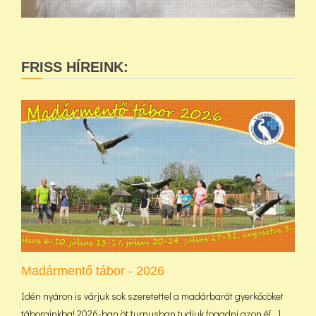
FRISS HÍREINK:
Madármentő tábor - 2026
Idén nyáron is várjuk sok szeretettel a madárbarát gyerkőcöket
táborainkba! 2026-ban öt turnusban tudjuk fogadni azon é[...]