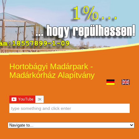
Hortobágyi Madárpark -
Madárkórház Alapítvány