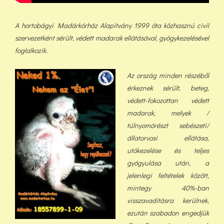
A hortobágyi Madárkórház Alapítvány 1999 óta közhasznú civil
szervezetként sérült, védett madarak ellátásával, gyógykezelésével
foglalkozik.
Az ország minden részéből
érkeznek sérült, beteg,
védett-fokozottan védett
madarak, melyek /
túlnyomórészt sebészeti/
állatorvosi ellátása,
utókezelése és teljes
gyógyulása után, a
jelenlegi feltételek között,
min
tegy 40%-ban
visszavadításra kerülnek,
ezután szabadon engedjük