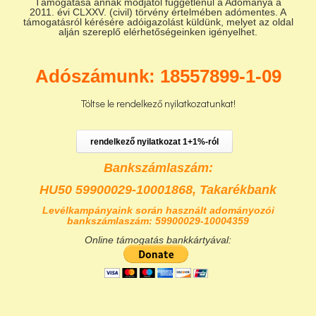
Támogatása annak módjától függetlenül a Adománya a
2011. évi CLXXV. (civil) törvény értelmében adómentes. A
támogatásról kérésére adóigazolást küldünk, melyet az oldal
alján szereplő elérhetőségeinken igényelhet.
Adószámunk: 18557899-1-09
Töltse le rendelkező nyilatkozatunkat!
rendelkező nyilatkozat 1+1%-ról
Bankszámlaszám:
HU50 59900029-10001868,
Takarékbank
Levélkampányaink során használt adományozói
bankszámlaszám: 59900029-10004359
Online támogatás bankkártyával: