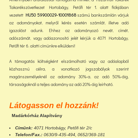
Takarékszövetkezet Hortobágy, Petőfi tér 1. alatt fiókjában
vezetett
HU50 59900029-10001868
számú bankszámlán várjuk
az adományokat, melyről kérés esetén számlát, illetve adó
igazolást adunk. Ehhez az adományozó nevét, címét,
adószámát, vagy adóazonosító jelét kérjük a 4071 Hortobágy,
Petőfi tér 6. alatti címünkre elküldeni!
A támogatás költségként elszámolható vagy az adóalapból
közhasznú célra, a vonatkozó jogszabályok szerint
magánszemélyeknél az adomány 30%-a, az adó 50%-áig,
társaságoknál a teljes adomány az adó 20%-áig leírható.
Látogasson el hozzánk!
Madárkórház Alapítvány
Címünk:
4071 Hortobágy, Petőfi tér 2/c
Telefon/Fax.:
0630/9-435-494, 0652/369-181