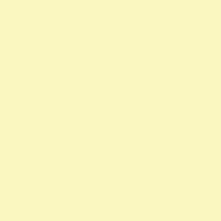
szazalek
alapítványi adószámok 1 felajánlása 1 rendelkező nyilatkozat
alapítvány adószám alapítvány adószáma 1 százalék egyház 1
százalék nyomtatvány alapítványok adószáma állatvédő
alapítványok 1 adószámok önkéntes programok rendelkező
nyilatkozat minta madár mentés, Mályi Madármentő Állomás,
Mályi Természetvédelmi Egyesület
civil szervezetek nyilatkozat 1 nyomtatvány a 1 nyomtatvány egy
szazalek 1 felajánlása egyház adószám 1 százalék egyház 1
százalék nyomtatvány 1 adószámok adószám alapitvany
nonprofit szervezetek non profit szervezetek közhasznú
alapítványok alapítványi adószámok alapítvány adószám
közhasznú szervezetek segítő alapítványok alapítványok
támogatása alapítványok adószáma alapítványok nyilvántartása
alapítványok listája 1 alapítványok bejegyzett alapítványok
állatvédő alapítványokalapítványok adószámai önkéntes