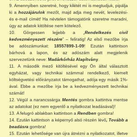
Amennyiben szeretné, hogy kilétét mi is megtudjuk, pipálja
ki a
hozzájárulok
mezőt, majd adja meg nevét, levelezési-
és e-mail címét! Ha névtelen támogatónk szeretne maradni,
úgy az adatok kitöltése nem kötelező.
Görgessen lejjebb a „
Rendelkezés civil
kedvezményezett részére
” – feliratig! Az első mezőbe írja
be adószámunkat:
18557899-1-09
! Ezután kattintson
bárhová a lapon, és az adószám alatt megjelenik
szervezetünk neve:
Madárkórház Alapítvány
.
A második mező kitöltésével egy Ön által választott
egyházat, vagy technikai számmal rendelkező, kiemelt
költségvetési előirányzatot támogathat, adója egy másik 1%-
ával. Ebbe a mezőbe írja be a kedvezményezett technikai
számát!
Végül a narancssárga
Mentés
gombra kattintva mentse
az adatokat (ez nem egyenlő a nyilatkozat leadásával)!
A felugró ablakban kattintson a
Rendben
gombra!
Ezután kattintson a képernyő alsó részén lévő
, Tovább a
beadásra
gombra!
Ezután lehetősége van újra átnézni a nyilatkozatot, illetve