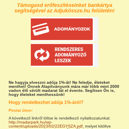
Támogasd erőfeszítéseinket bankártya
segítségével az Adjukössze.hu felületén!
Ne hagyja elveszni adója 1%-át!
Ne feledje, életeket
menthet! Önnek Alapítványunk mára már több mint 2000
vadon élő sérült madarat lát el évente. Segítsen Ön is,
hogy életeket menthessünk!
Hogy rendelkezhet adója 1%-áról?
Postai úton:
A következő linkről töltse le rendelkező nyilatkozatunkat:
http://madarpark.hu/wp-
content/uploads/2023/02/22EGYSZA.pdf
, melyet kitöltve