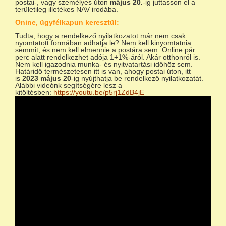
postai-, vagy személyes úton
május 20.
-ig juttasson el a
területileg illetékes NAV irodába.
Onine, ügyfélkapun keresztül:
Tudta, hogy a rendelkező nyilatkozatot már nem csak
nyomtatott formában adhatja le? Nem kell kinyomtatnia
semmit, és nem kell elmennie a postára sem. Online pár
perc alatt rendelkezhet adója 1+1%-áról. Akár otthonról is.
Nem kell igazodnia munka- és nyitvatartási időhöz sem.
Határidő természetesen itt is van, ahogy postai úton, itt
is
2023 május 20
-ig nyújthatja be rendelkező nyilatkozatát.
Alábbi videónk segítségére lesz a
kitöltésben:
https://youtu.be/p5rj1ZdB4jE