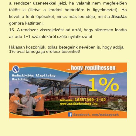
a rendszer üzenetekkel jelzi, ha valamit nem megfelelően
töltött ki (illetve a leadási határidőre is figyelmeztet). Ha
követi a fenti lépéseket, nincs más teendője, mint a
Beadás
gombra kattintani.
A rendszer visszajelzést ad arról, hogy sikeresen leadta
az adó 1+1 százalékáról szóló nyilatkozatot.
Hálásan köszönjük, tollas betegeink nevében is, hogy adója
1%-ával támogatja erőfeszítéseinket!