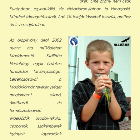
őket. Eme arány nem csak
Európában egyedülálló, de világviszonylatban is kimagasló.
Mindezt támogatásokból, Adó 1% felajánlásokból tess
zük, a
mihez
ön is hozzájárulhat.
Az alapítvány által 2002
nyara óta működtetett
Madármentő Kiállítás
Hortobágy egyik érdekes
turisztikai látványossága
.
Létrehozásával a
Madárkórház tevékenységét
megismerni akaró,
állatbarát és
természetkedvelő
érdeklődők, óvodai-iskolai
csoportok, szakemberek
igényeit igyekszünk