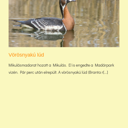
Vörösnyakú lúd
Mikulásmadarat hozott a Mikulás. El is engedte a Madárpark
vizén. Pár perc után elrepült. A vörösnyakú lúd (Branta r[...]