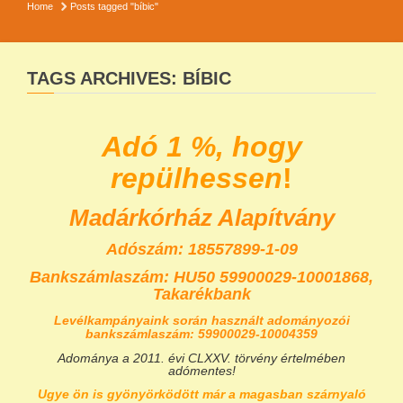
Home
Posts tagged "bíbic"
TAGS ARCHIVES: BÍBIC
Adó 1 %, hogy
repülhessen
!
Madárkórház Alapítvány
Adószám: 18557899-1-09
Bankszámlaszám:
HU50 59900029-10001868,
Takarékbank
Levélkampányaink során használt adományozói
bankszámlaszám: 59900029-10004359
Adománya a 2011. évi CLXXV. törvény értelmében
adómentes!
Ugye ön is gyönyörködött már a magasban szárnyaló