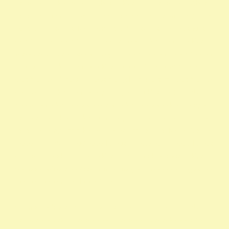
szazalek 1 felajánlása egyház adószám 1 százalék egyház 1
százalék nyomtatvány 1 adószámok adószám alapitvany
nonprofit szervezetek non profit szervezetek közhasznú
alapítványok alapítványi adószámok alapítvány adószám
közhasznú szervezetek segítő alapítványok alapítványok
támogatása alapítványok adószáma alapítványok nyilvántartása
alapítványok listája 1 alapítványok bejegyzett alapítványok
állatvédő alapítványokalapítványok adószámai önkéntes
programok alapítványok jegyzéke alapítványok adatai nonprofit
szervezetek listája 1 alapítvány alapítványok működése mentők 1
százalék nonprofit felajánlás nonprofit szervezetek adószáma
madár mentés vadmadárkórház felajánlás madárkorház
adószám madármentők adószám vadmadárkorház adószám
vadmadárkórház adószám mme magyar madártani egyesület
magyar madármentők alapítvány
vadmadárkórház Adó1 ragadozó madár vadmadár önkéntes
szervezetek szja 1 százalék egy szazalek 1 szazalek alapítványi