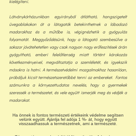
kielégíteni.
Látványkórházunkban egyirányból átlátható, hangszigetelt
üvegablakokon át a látogatók betekinthetnek a lábadozó
madarakhoz és a műtőbe is, végignézhetik a gyógyulás
folyamatát. Meggyőződésünk, hogy a látogató szembesülve a
sokszor jóvátehetetlen vagy csak nagyon nagy erőfeszítések árán
gyógyítható, emberi felelőtlenség miatt történt károkozás
következményeivel, megváltoztatja a szemléletét, és igyekszik
másokra is hatni. A természetvédelmi mozgalmakhoz hasonlóan,
próbáljuk kicsit természetszeretőbbé tenni az embereket. Fontos
számunkra a környezettudatos nevelés, hogy a gyermekek
szeressék a természetet, és vele együtt ismerjék meg és védjék a
madarakat.
Ha önnek is fontos természeti értékeink védelme segítsen
velünk együtt. Ajánlja fel adója 1 %- át, hogy együtt
visszaadhassuk a természetnek, ami a természeté.