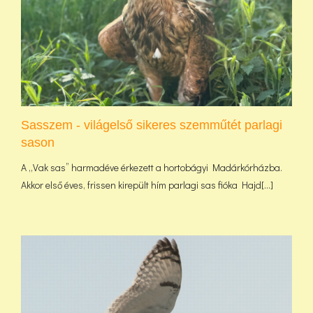
Sasszem - világelső sikeres szemműtét parlagi
sason
A „Vak sas” harmadéve érkezett a hortobágyi Madárkórházba.
Akkor első éves, frissen kirepült hím parlagi sas fióka Hajd[...]