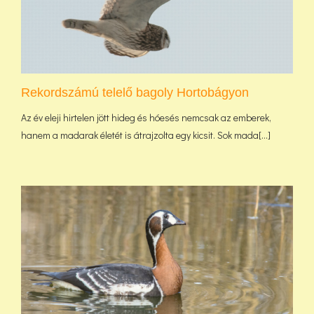
Rekordszámú telelő bagoly Hortobágyon
Az év eleji hirtelen jött hideg és hóesés nemcsak az emberek,
hanem a madarak életét is átrajzolta egy kicsit. Sok mada[...]