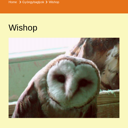
Home
Gyöngybaglyok
Wishop
Wishop