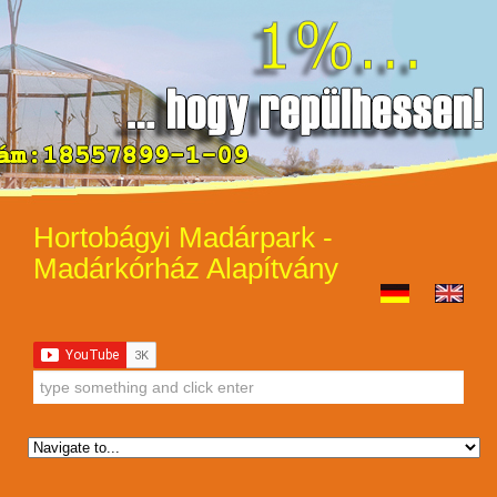
Hortobágyi Madárpark -
Madárkórház Alapítvány