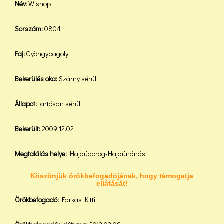
Név:
Wishop
Sorszám:
0804
Faj:
Gyöngybagoly
Bekerülés oka:
Szárny sérült
Állapot:
tartósan sérült
Bekerült:
2009.12.02
Megtalálás helye:
Hajdúdorog-Hajdúnánás
Köszönjük örökbefogadójának, hogy támogatja
ellátását!
Örökbefogadó:
Farkas Kitti