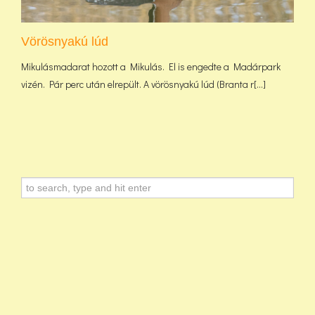
Vörösnyakú lúd
Mikulásmadarat hozott a Mikulás. El is engedte a Madárpark
vizén. Pár perc után elrepült. A vörösnyakú lúd (Branta r[...]