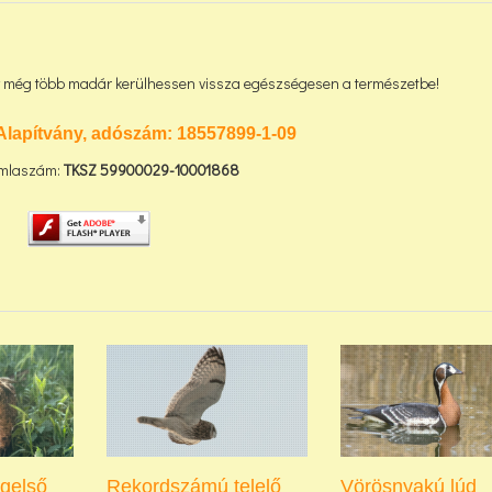
gy még több madár kerülhessen vissza egészségesen a természetbe!
Alapítvány, adószám:
18557899-1-09
mlaszám:
TKSZ
59900029-10001868
ágelső
Rekordszámú telelő
Vörösnyakú lúd