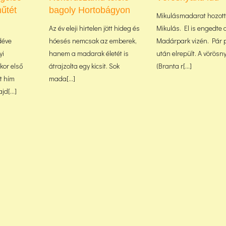
űtét
bagoly Hortobágyon
Mikulásmadarat hozott
Az év eleji hirtelen jött hideg és
Mikulás. El is engedte 
déve
hóesés nemcsak az emberek,
Madárpark vizén. Pár 
yi
hanem a madarak életét is
után elrepült. A vörösn
or első
átrajzolta egy kicsit. Sok
(Branta r[...]
lt hím
mada[...]
d[...]