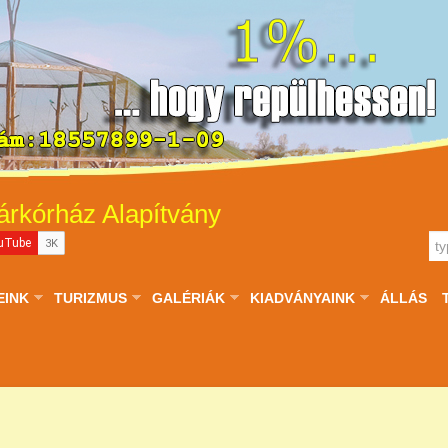
árkórház Alapítvány
EINK
TURIZMUS
GALÉRIÁK
KIADVÁNYAINK
ÁLLÁS