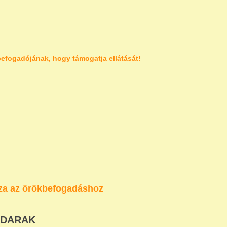
efogadójának, hogy támogatja ellátását!
za az örökbefogadáshoz
ADARAK