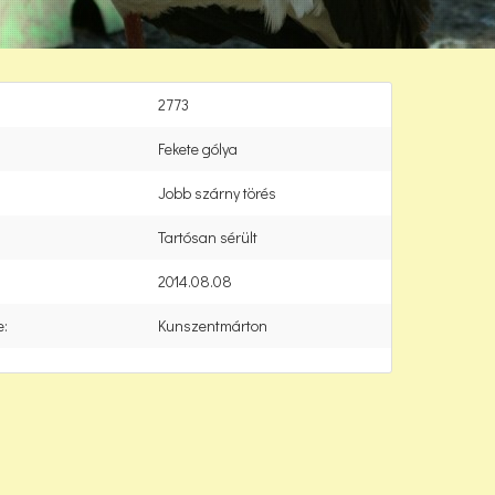
2773
Fekete gólya
Jobb szárny törés
Tartósan sérült
2014.08.08
e:
Kunszentmárton