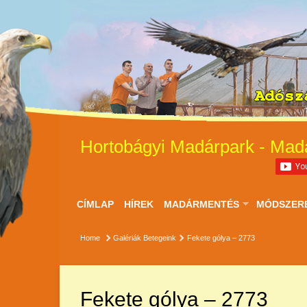
Hortobágyi Madárpark - Mad
CÍMLAP
HÍREK
MADÁRMENTÉS
MÓDSZER
Home
Galériák
Betegeink
Fekete gólya – 2773
Fekete gólya – 2773