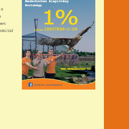
 a
a
perc
yakú lúd