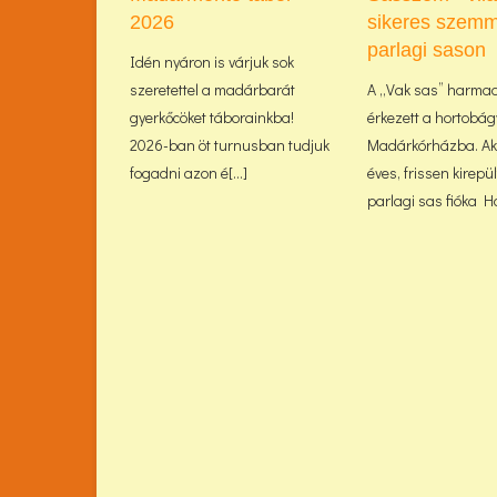
2026
sikeres szemm
parlagi sason
Idén nyáron is várjuk sok
szeretettel a madárbarát
A „Vak sas” harma
gyerkőcöket táborainkba!
érkezett a hortobág
2026-ban öt turnusban tudjuk
Madárkórházba. Akk
fogadni azon é[...]
éves, frissen kirepü
parlagi sas fióka Haj