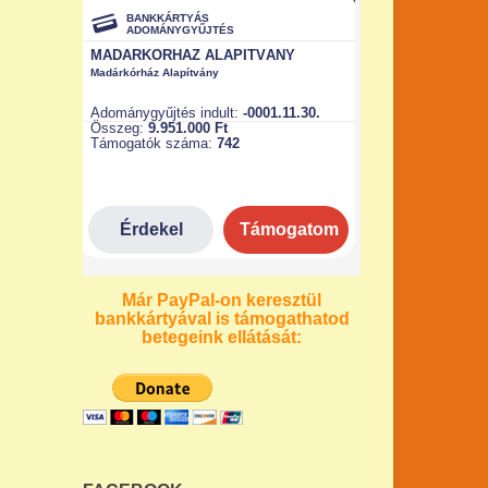
Már PayPal-on keresztül
bankkártyával is támogathatod
betegeink ellátását: