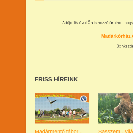
Adója 1%-ával Ön is hozzájárulhat, ho
Madárkórház 
Bankszá
FRISS HÍREINK
Madármentő tábor -
Sasszem - vil