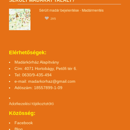
SÉRÜLT MADARAT TALÁLT?
Sérült madár bejelentése - Madármentés
295
Elérhetőségek:
Madárkórház Alapítvány
Cím: 4071 Hortobágy, Petőfi tér 6.
Tel: 0630/9-435-494
e-mail:
madarkorhaz@gmail.com
Adószám: 18557899-1-09
Adatkezelési tájékoztató
tó
Közösség:
Facebook
Blog