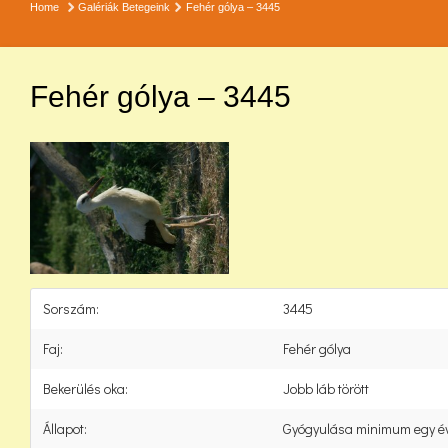
Home
Galériák
Betegeink
Fehér gólya – 3445
Fehér gólya – 3445
Sorszám:
3445
Faj:
Fehér gólya
Bekerülés oka:
Jobb láb törött
Állapot:
Gyógyulása minimum egy é