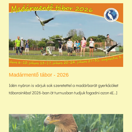
Madármentő tábor - 2026
Idén nyáron is várjuk sok szeretettel a madárbarát gyerkőcöket
táborainkba! 2026-ban öt turnusban tudjuk fogadni azon é[...]