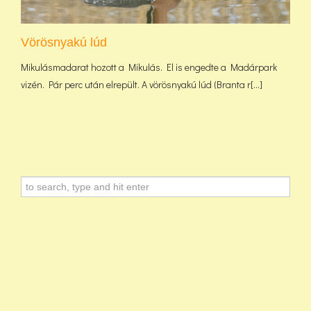
Vörösnyakú lúd
Mikulásmadarat hozott a Mikulás. El is engedte a Madárpark
vizén. Pár perc után elrepült. A vörösnyakú lúd (Branta r[...]