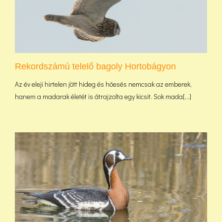
Rekordszámú telelő bagoly Hortobágyon
Az év eleji hirtelen jött hideg és hóesés nemcsak az emberek,
hanem a madarak életét is átrajzolta egy kicsit. Sok mada[...]