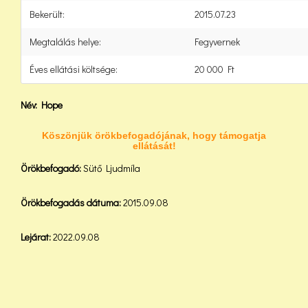
Bekerült:
2015.07.23
Megtalálás helye:
Fegyvernek
Éves ellátási költsége:
20 000 Ft
Név: Hope
Köszönjük örökbefogadójának, hogy támogatja
ellátását!
Örökbefogadó:
Sütő Ljudmíla
Örökbefogadás dátuma:
2015.09.08
Lejárat:
2022.09.08