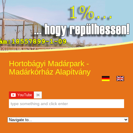
Hortobágyi Madárpark -
Madárkórház Alapítvány