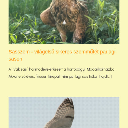
Sasszem - világelső sikeres szemműtét parlagi
sason
A „Vak sas” harmadéve érkezett a hortobágyi Madárkórházba.
Akkor első éves, frissen kirepült hím parlagi sas fióka Hajd[...]