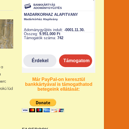
 a
a
Már PayPal-on keresztül
perc
bankkártyával is támogathatod
yakú lúd
betegeink ellátását: