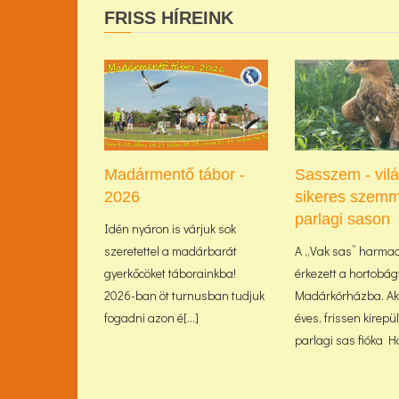
FRISS HÍREINK
Madármentő tábor -
Sasszem - vil
2026
sikeres szemm
parlagi sason
Idén nyáron is várjuk sok
szeretettel a madárbarát
A „Vak sas” harma
gyerkőcöket táborainkba!
érkezett a hortobág
2026-ban öt turnusban tudjuk
Madárkórházba. Akk
fogadni azon é[...]
éves, frissen kirepü
parlagi sas fióka Haj