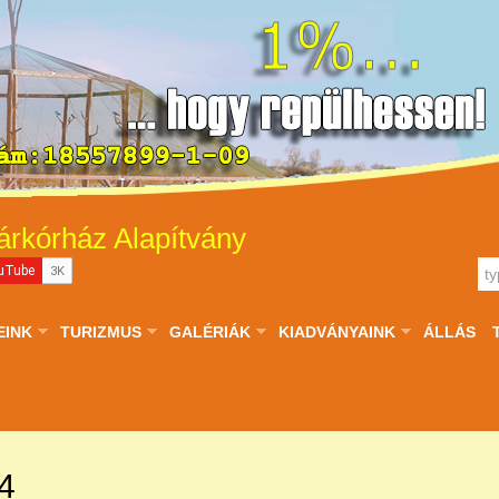
árkórház Alapítvány
EINK
TURIZMUS
GALÉRIÁK
KIADVÁNYAINK
ÁLLÁS
4