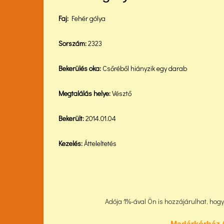
Faj:
Fehér gólya
Sorszám:
2323
Bekerülés oka:
Csőréből hiányzik egy darab
Megtalálás helye:
Vésztő
Bekerült:
2014.01.04
Kezelés:
Átteleltetés
Adója 1%-ával Ön is hozzájárulhat, ho