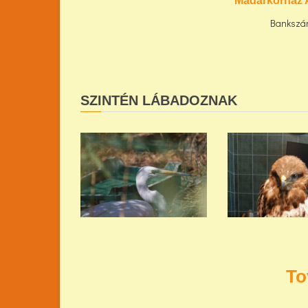
Madárkórház 
Bankszá
SZINTÉN LÁBADOZNAK
To