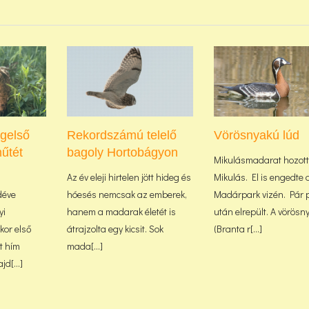
ágelső
Rekordszámú telelő
Vörösnyakú lúd
űtét
bagoly Hortobágyon
Mikulásmadarat hozott
Az év eleji hirtelen jött hideg és
Mikulás. El is engedte 
déve
hóesés nemcsak az emberek,
Madárpark vizén. Pár 
yi
hanem a madarak életét is
után elrepült. A vörösn
or első
átrajzolta egy kicsit. Sok
(Branta r[...]
lt hím
mada[...]
d[...]