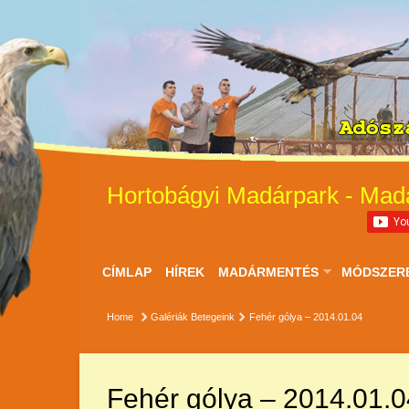
Hortobágyi Madárpark - Mad
CÍMLAP
HÍREK
MADÁRMENTÉS
MÓDSZER
Home
Galériák
Betegeink
Fehér gólya – 2014.01.04
Fehér gólya – 2014.01.0