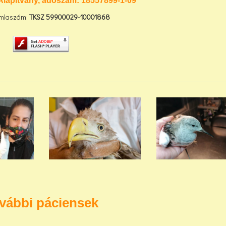
Alapítvány, adószám:
18557899-1-09
mlaszám:
TKSZ
59900029-10001868
vábbi páciensek