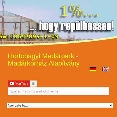
Hortobágyi Madárpark -
Madárkórház Alapítvány