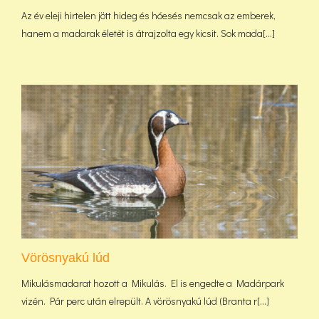
Az év eleji hirtelen jött hideg és hóesés nemcsak az emberek,
hanem a madarak életét is átrajzolta egy kicsit. Sok mada[...]
Vörösnyakú lúd
Mikulásmadarat hozott a Mikulás. El is engedte a Madárpark
vizén. Pár perc után elrepült. A vörösnyakú lúd (Branta r[...]