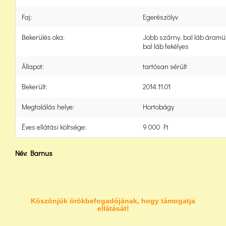
Faj:
Egerészölyv
Bekerülés oka:
Jobb szárny, bal láb áramüt
bal láb fekélyes
Állapot:
tartósan sérült
Bekerült:
2014.11.01
Megtalálás helye:
Hortobágy
Éves ellátási költsége:
9 000 Ft
Név:
Barnus
Köszönjük örökbefogadójának, hogy támogatja
ellátását!