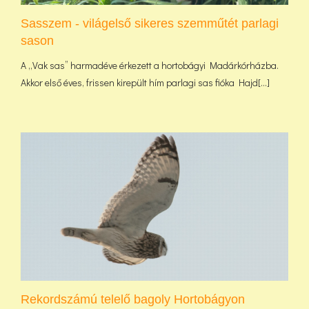
Sasszem - világelső sikeres szemműtét parlagi
sason
A „Vak sas” harmadéve érkezett a hortobágyi Madárkórházba.
Akkor első éves, frissen kirepült hím parlagi sas fióka Hajd[...]
Rekordszámú telelő bagoly Hortobágyon