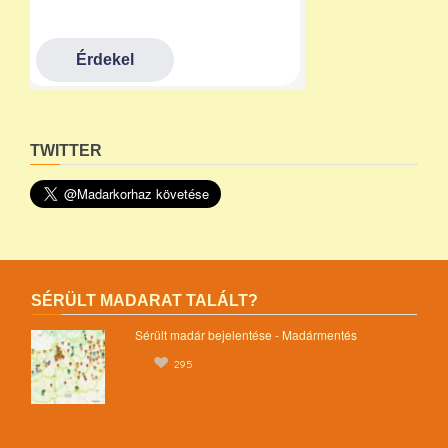
TWITTER
SÉRÜLT MADARAT TALÁLT?
Sérült madár bejelentése - Madármentés
295