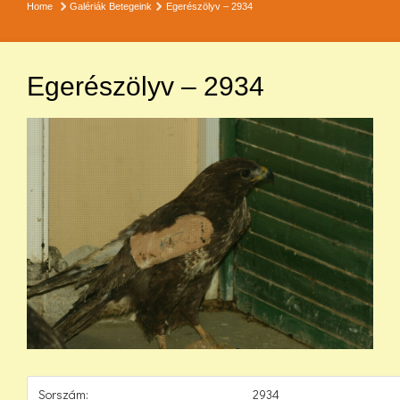
Home
Galériák
Betegeink
Egerészölyv – 2934
Egerészölyv – 2934
Sorszám:
2934