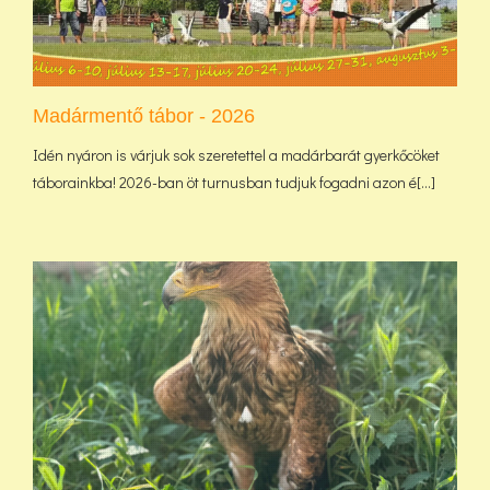
Madármentő tábor - 2026
Idén nyáron is várjuk sok szeretettel a madárbarát gyerkőcöket
táborainkba! 2026-ban öt turnusban tudjuk fogadni azon é[...]