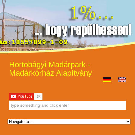
Hortobágyi Madárpark -
Madárkórház Alapítvány