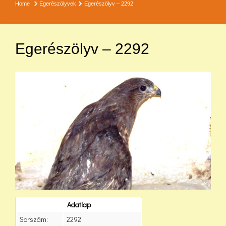
Home
Egerészölyvek
Egerészölyv – 2292
Egerészölyv – 2292
Adatlap
Sorszám:
2292