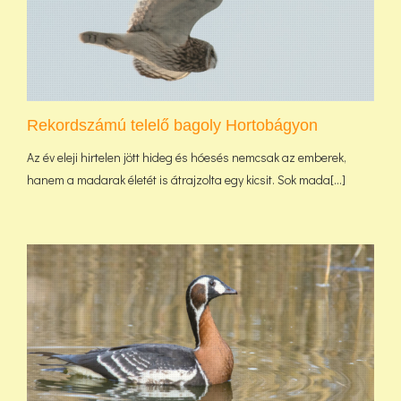
Rekordszámú telelő bagoly Hortobágyon
Az év eleji hirtelen jött hideg és hóesés nemcsak az emberek,
hanem a madarak életét is átrajzolta egy kicsit. Sok mada[...]