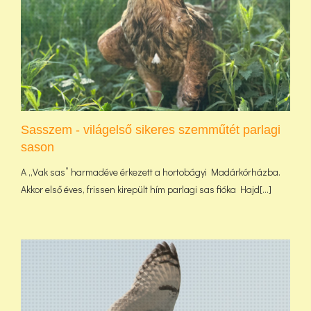
Sasszem - világelső sikeres szemműtét parlagi
sason
A „Vak sas” harmadéve érkezett a hortobágyi Madárkórházba.
Akkor első éves, frissen kirepült hím parlagi sas fióka Hajd[...]