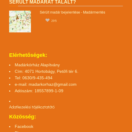
SÉRÜLT MADARAT TALÁLT?
Sérült madár bejelentése - Madármentés
295
Elérhetőségek:
Madárkórház Alapítvány
Cím: 4071 Hortobágy, Petőfi tér 6.
Tel: 0630/9-435-494
e-mail:
madarkorhaz@gmail.com
Adószám: 18557899-1-09
Adatkezelési tájékoztató
tó
Közösség:
Facebook