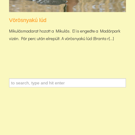
Vörösnyakú lúd
Mikulásmadarat hozott a Mikulás. El is engedte a Madárpark
vizén. Pár perc után elrepült. A vörösnyakú lúd (Branta r[...]