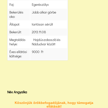
Faj:
Egerészölyv
Bekerülés
Jobb alkar görbe
oka:
Állapot:
tartósan sérült
Bekerült:
2013.11.08
Megtalálás
Hajdúszoboszló és
helye:
Nádudvar között
Éves ellátási
9000 Ft
költsége:
Név: Angyalka
Köszönjük örökbefogadójának, hogy támogatja
ellátását!