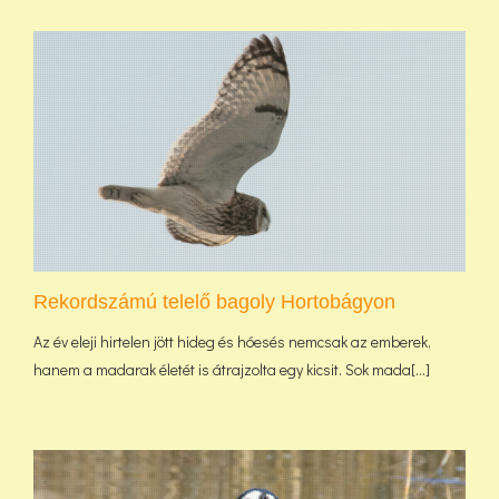
Rekordszámú telelő bagoly Hortobágyon
Az év eleji hirtelen jött hideg és hóesés nemcsak az emberek,
hanem a madarak életét is átrajzolta egy kicsit. Sok mada[...]