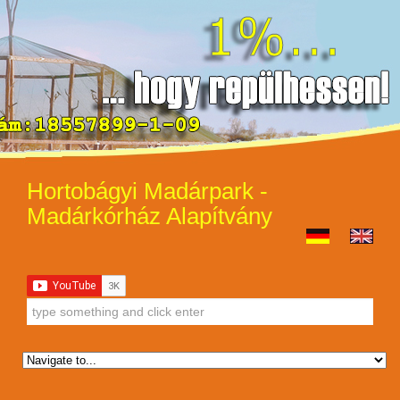
Hortobágyi Madárpark -
Madárkórház Alapítvány