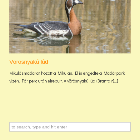
Vörösnyakú lúd
Mikulásmadarat hozott a Mikulás. El is engedte a Madárpark
vizén. Pár perc után elrepült. A vörösnyakú lúd (Branta r[...]