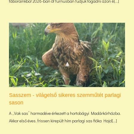
táborainkba! 2026-ban öt turnusban tudjuk fogadni azon é[...]
Sasszem - világelső sikeres szemműtét parlagi
sason
A „Vak sas” harmadéve érkezett a hortobágyi Madárkórházba.
Akkor első éves, frissen kirepült hím parlagi sas fióka Hajd[...]