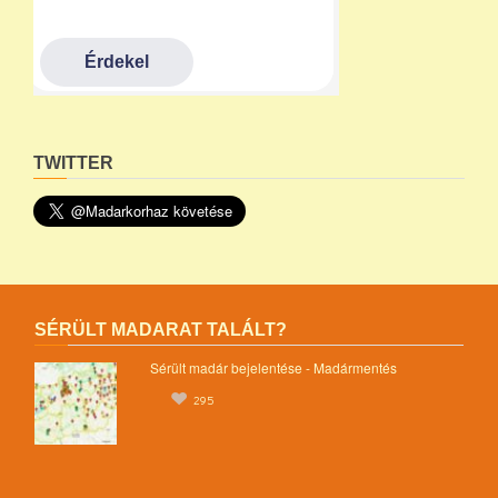
TWITTER
SÉRÜLT MADARAT TALÁLT?
Sérült madár bejelentése - Madármentés
295