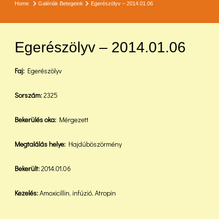
Home
Galériák
Betegeink
Egerészölyv – 2014.01.06
Egerészölyv – 2014.01.06
Faj:
Egerészölyv
Sorszám:
2325
Bekerülés oka:
Mérgezett
Megtalálás helye:
Hajdúböszörmény
Bekerült:
2014.01.06
Kezelés:
Amoxicillin, infúzió, Atropin