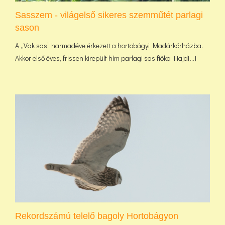
Sasszem - világelső sikeres szemműtét parlagi
sason
A „Vak sas” harmadéve érkezett a hortobágyi Madárkórházba.
Akkor első éves, frissen kirepült hím parlagi sas fióka Hajd[...]
Rekordszámú telelő bagoly Hortobágyon