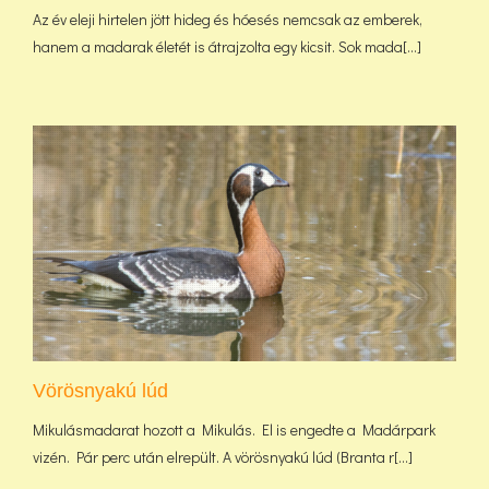
Az év eleji hirtelen jött hideg és hóesés nemcsak az emberek,
hanem a madarak életét is átrajzolta egy kicsit. Sok mada[...]
Vörösnyakú lúd
Mikulásmadarat hozott a Mikulás. El is engedte a Madárpark
vizén. Pár perc után elrepült. A vörösnyakú lúd (Branta r[...]