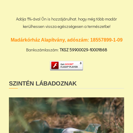
Adója 1%-ával Ön is hozzájárulhat, hogy még több madár
kerülhessen vissza egészségesen a természetbe!
Madárkórház Alapítvány, adószám:
18557899-1-09
Bankszámlaszám:
TKSZ
59900029-10001868
SZINTÉN LÁBADOZNAK