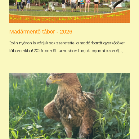
Madármentő tábor - 2026
Idén nyáron is várjuk sok szeretettel a madárbarát gyerkőcöket
táborainkba! 2026-ban öt turnusban tudjuk fogadni azon é[...]