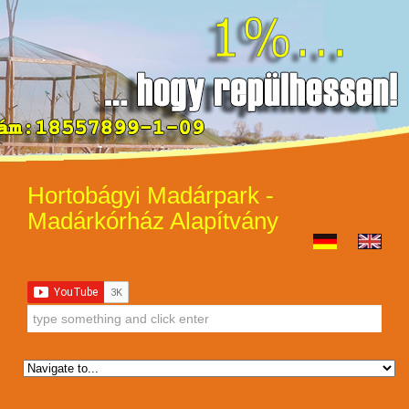
Hortobágyi Madárpark -
Madárkórház Alapítvány