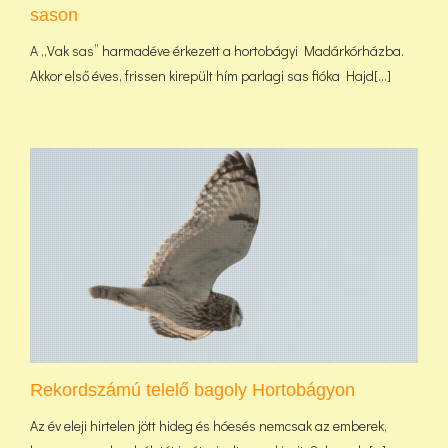
sason
A „Vak sas” harmadéve érkezett a hortobágyi Madárkórházba.
Akkor első éves, frissen kirepült hím parlagi sas fióka Hajd[...]
Rekordszámú telelő bagoly Hortobágyon
Az év eleji hirtelen jött hideg és hóesés nemcsak az emberek,