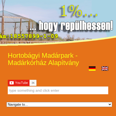
Hortobágyi Madárpark -
Madárkórház Alapítvány