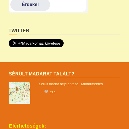
TWITTER
SÉRÜLT MADARAT TALÁLT?
Sérült madár bejelentése - Madármentés
295
Elérhetőségek: