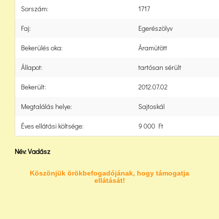
Sorszám:
1717
Faj:
Egerészölyv
Bekerülés oka:
Áramütött
Állapot:
tartósan sérült
Bekerült:
2012.07.02
Megtalálás helye:
Sajtoskál
Éves ellátási költsége:
9 000 Ft
Név:
Vadász
Köszönjük örökbefogadójának, hogy támogatja
ellátását!