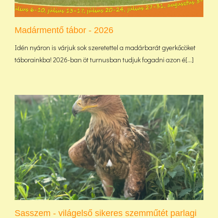
Madármentő tábor - 2026
Idén nyáron is várjuk sok szeretettel a madárbarát gyerkőcöket
táborainkba! 2026-ban öt turnusban tudjuk fogadni azon é[...]
Sasszem - világelső sikeres szemműtét parlagi