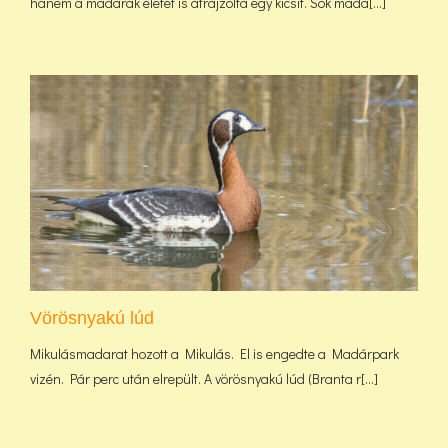
hanem a madarak életét is átrajzolta egy kicsit. Sok mada[...]
Vörösnyakú lúd
Mikulásmadarat hozott a Mikulás. El is engedte a Madárpark
vizén. Pár perc után elrepült. A vörösnyakú lúd (Branta r[...]