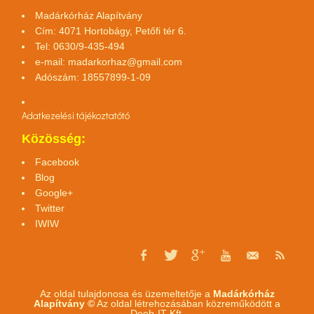
Madárkórház Alapítvány
Cím: 4071 Hortobágy, Petőfi tér 6.
Tel: 0630/9-435-494
e-mail:
madarkorhaz@gmail.com
Adószám: 18557899-1-09
Adatkezelési tájékoztató
tó
Közösség:
Facebook
Blog
Google+
Twitter
IWIW
Az oldal tulajdonosa és üzemeltetője a
Madárkórház
Alapítvány ©
Az oldal létrehozásában közreműködött a
Deeb-IT Kft.