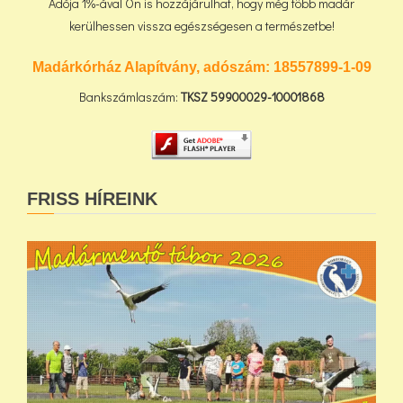
Adója 1%-ával Ön is hozzájárulhat, hogy még több madár
kerülhessen vissza egészségesen a természetbe!
Madárkórház Alapítvány, adószám:
18557899-1-09
Bankszámlaszám:
TKSZ
59900029-10001868
FRISS HÍREINK