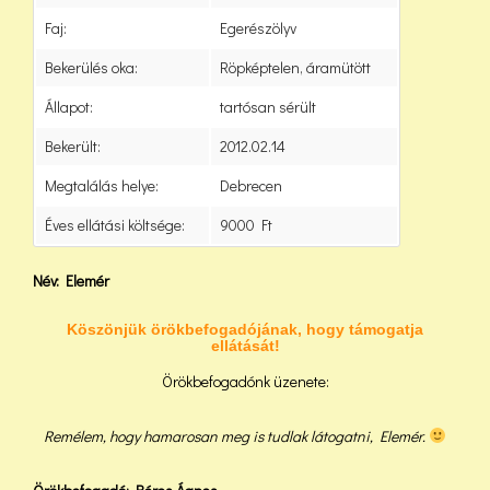
Faj:
Egerészölyv
Bekerülés oka:
Röpképtelen, áramütött
Állapot:
tartósan sérült
Bekerült:
2012.02.14
Megtalálás helye:
Debrecen
Éves ellátási költsége:
9000 Ft
Név: Elemér
Köszönjük örökbefogadójának, hogy támogatja
ellátását!
Örökbefogadónk üzenete:
Remélem, hogy hamarosan meg is tudlak látogatni, Elemér.