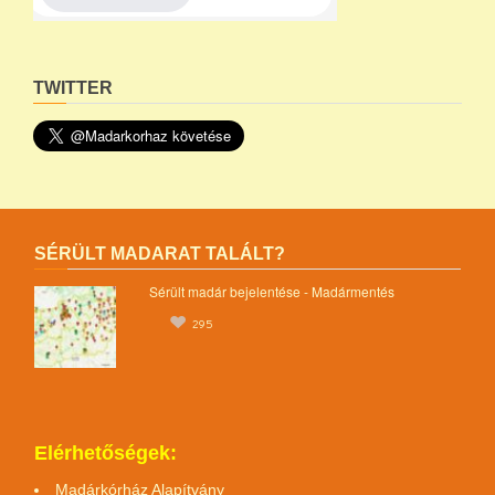
TWITTER
SÉRÜLT MADARAT TALÁLT?
Sérült madár bejelentése - Madármentés
295
Elérhetőségek:
Madárkórház Alapítvány