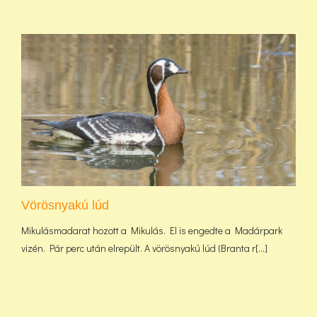
Vörösnyakú lúd
Mikulásmadarat hozott a Mikulás. El is engedte a Madárpark
vizén. Pár perc után elrepült. A vörösnyakú lúd (Branta r[...]