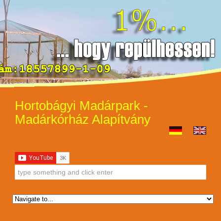
Hortobágyi Madárpark -
Madárkórház Alapítvány