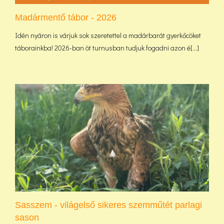
Madármentő tábor - 2026
Idén nyáron is várjuk sok szeretettel a madárbarát gyerkőcöket
táborainkba! 2026-ban öt turnusban tudjuk fogadni azon é[...]
Sasszem - világelső sikeres szemműtét parlagi
sason