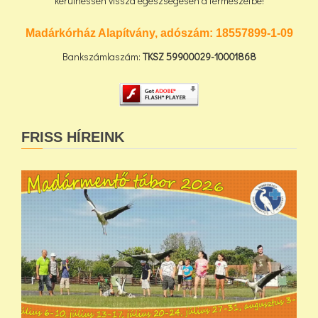
kerülhessen vissza egészségesen a természetbe!
Madárkórház Alapítvány, adószám:
18557899-1-09
Bankszámlaszám:
TKSZ
59900029-10001868
FRISS HÍREINK