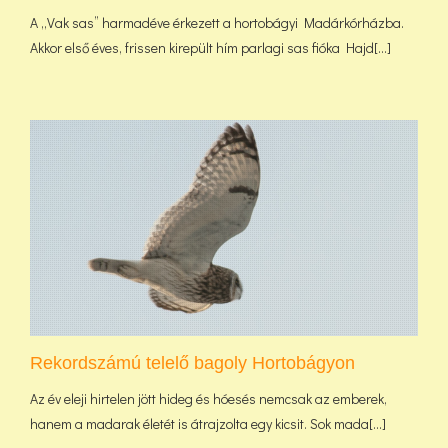
A „Vak sas” harmadéve érkezett a hortobágyi Madárkórházba.
Akkor első éves, frissen kirepült hím parlagi sas fióka Hajd[...]
Rekordszámú telelő bagoly Hortobágyon
Az év eleji hirtelen jött hideg és hóesés nemcsak az emberek,
hanem a madarak életét is átrajzolta egy kicsit. Sok mada[...]