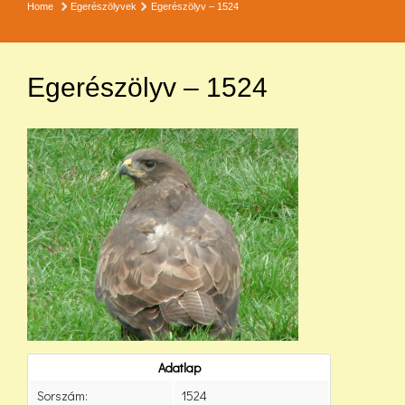
Home
Egerészölyvek
Egerészölyv – 1524
Egerészölyv – 1524
Adatlap
Sorszám:
1524