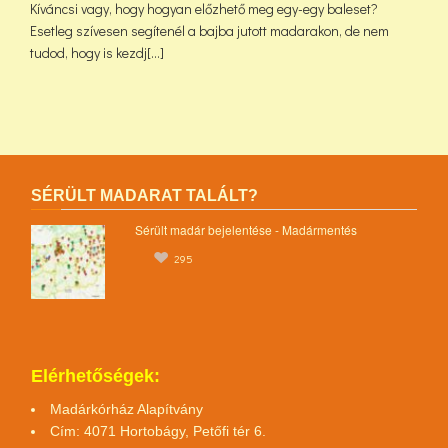
Kíváncsi vagy, hogy hogyan előzhető meg egy-egy baleset?
Esetleg szívesen segítenél a bajba jutott madarakon, de nem
tudod, hogy is kezdj[...]
SÉRÜLT MADARAT TALÁLT?
Sérült madár bejelentése - Madármentés
295
Elérhetőségek:
Madárkórház Alapítvány
Cím: 4071 Hortobágy, Petőfi tér 6.