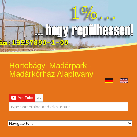
Hortobágyi Madárpark -
Madárkórház Alapítvány