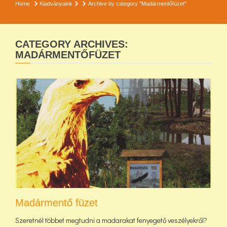
Home
Kiadványaink
Archive by category "Madármentőfüzet"
CATEGORY ARCHIVES:
MADÁRMENTŐFÜZET
Madármentő füzet
Szeretnél többet megtudni a madarakat fenyegető veszélyekről?