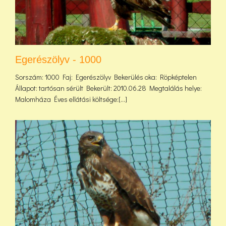
Egerészölyv - 1000
Sorszám: 1000 Faj: Egerészölyv Bekerülés oka: Röpképtelen
Állapot: tartósan sérült Bekerült: 2010.06.28 Megtalálás helye:
Malomháza Éves ellátási költsége:[...]