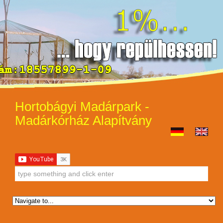
Hortobágyi Madárpark -
Madárkórház Alapítvány