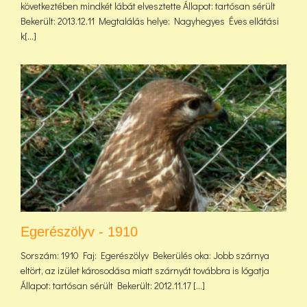
következtében mindkét lábát elvesztette Állapot: tartósan sérült
Bekerült: 2013.12.11 Megtalálás helye: Nagyhegyes Éves ellátási
k[...]
Egerészölyv - 1910
Sorszám: 1910 Faj: Egerészölyv Bekerülés oka: Jobb szárnya
eltört, az izület károsodása miatt szárnyát továbbra is lógatja
Állapot: tartósan sérült Bekerült: 2012.11.17 [...]