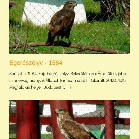
Egerészölyv - 1584
Sorszám: 1584 Faj: Egerészölyv Bekerülés oka: Áramütött, jobb
szárnyvég hiányzik Állapot: tartósan sérült Bekerült: 2012.04.28
Megtalálás helye: Budapest É[...]