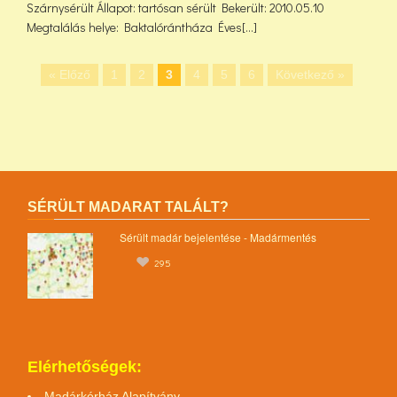
Szárnysérült Állapot: tartósan sérült Bekerült: 2010.05.10
Megtalálás helye: Baktalórántháza Éves[...]
« Előző
1
2
3
4
5
6
Következő »
SÉRÜLT MADARAT TALÁLT?
Sérült madár bejelentése - Madármentés
295
Elérhetőségek:
Madárkórház Alapítvány