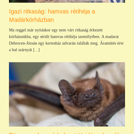
Igazi ritkaság: hamvas rétihéja a
Madárkórházban
Ma reggel már nyitáskor egy nem várt ritkaság érkezett
kórházunkba, egy sérült hamvas rétihéja személyében. A madarat
Debrecen-Józsán egy kertesház udvarán találták meg. Áramütés érte
a bal szárnyát [...]