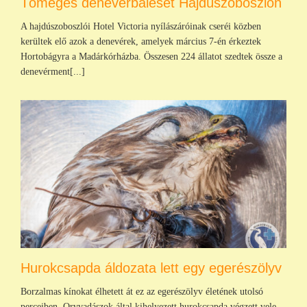
Tömeges denevérbaleset Hajdúszoboszlón
A hajdúszoboszlói Hotel Victoria nyílászáróinak cseréi közben
kerültek elő azok a denevérek, amelyek március 7-én érkeztek
Hortobágyra a Madárkórházba. Összesen 224 állatot szedtek össze a
denevérment[...]
Hurokcsapda áldozata lett egy egerészölyv
Borzalmas kínokat élhetett át ez az egerészölyv életének utolsó
perceiben. Orvvadászok által kihelyezett hurokcsapda végzett vele.