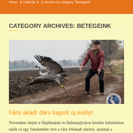
Home
Galériák
Archive by category "Betegeink"
CATEGORY ARCHIVES: BETEGEINK
Fára akadt daru kapott új esélyt
November elején a Hajdúnánás és Balmazújváros közötti bekötőúton
talált rá egy fiatalember erre a fára fölakadt darura, azonnal a