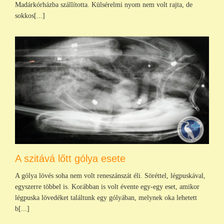
Madárkórházba szállította. Külsérelmi nyom nem volt rajta, de
sokkos[...]
A szitává lőtt gólya esete
A gólya lövés soha nem volt reneszánszát éli. Söréttel, légpuskával,
egyszerre többel is. Korábban is volt évente egy-egy eset, amikor
légpuska lövedéket találtunk egy gólyában, melynek oka lehetett
b[...]