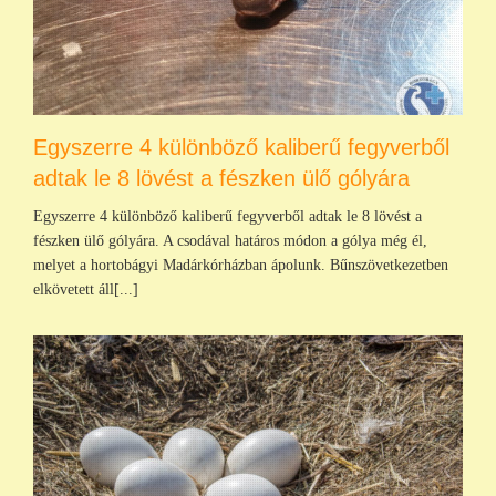
Egyszerre 4 különböző kaliberű fegyverből
adtak le 8 lövést a fészken ülő gólyára
Egyszerre 4 különböző kaliberű fegyverből adtak le 8 lövést a
fészken ülő gólyára. A csodával határos módon a gólya még él,
melyet a hortobágyi Madárkórházban ápolunk. Bűnszövetkezetben
elkövetett áll[...]