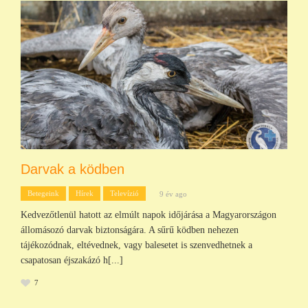
Darvak a ködben
Betegeink
Hírek
Televízió
9 év ago
Kedvezőtlenül hatott az elmúlt napok időjárása a Magyarországon
állomásozó darvak biztonságára. A sűrű ködben nehezen
tájékozódnak, eltévednek, vagy balesetet is szenvedhetnek a
csapatosan éjszakázó h[...]
7