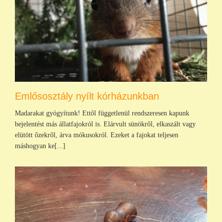
Emlősosztály nyílt kórházunkban
Madarakat gyógyítunk! Ettől függetlenül rendszeresen kapunk
bejelentést más állatfajokról is. Elárvult sünökről, elkaszált vagy
elütött őzekről, árva mókusokról. Ezeket a fajokat teljesen
máshogyan ke[...]