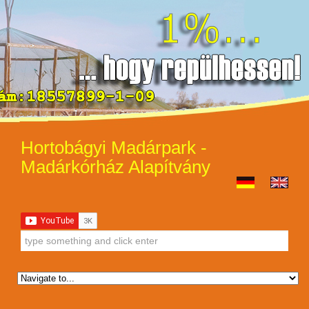
Hortobágyi Madárpark -
Madárkórház Alapítvány