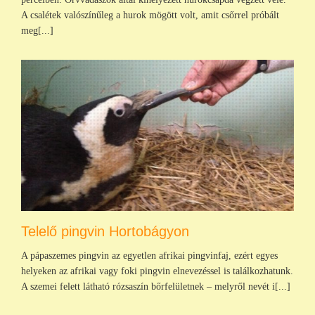
A csalétek valószínűleg a hurok mögött volt, amit csőrrel próbált
meg[...]
Telelő pingvin Hortobágyon
A pápaszemes pingvin az egyetlen afrikai pingvinfaj, ezért egyes
helyeken az afrikai vagy foki pingvin elnevezéssel is találkozhatunk.
A szemei felett látható rózsaszín bőrfelületnek – melyről nevét i[...]