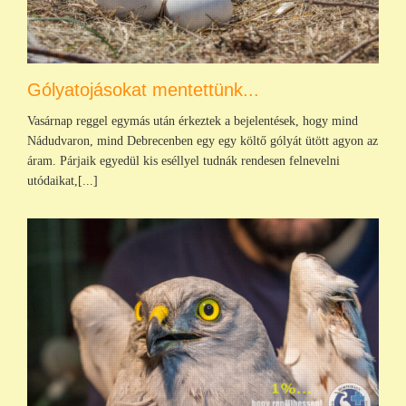
Gólyatojásokat mentettünk...
Vasárnap reggel egymás után érkeztek a bejelentések, hogy mind
Nádudvaron, mind Debrecenben egy egy költő gólyát ütött agyon az
áram. Párjaik egyedül kis eséllyel tudnák rendesen felnevelni
utódaikat,[...]