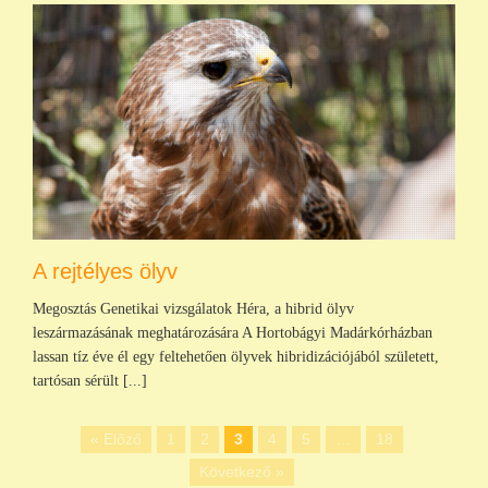
A rejtélyes ölyv
Megosztás Genetikai vizsgálatok Héra, a hibrid ölyv
leszármazásának meghatározására A Hortobágyi Madárkórházban
lassan tíz éve él egy feltehetően ölyvek hibridizációjából született,
tartósan sérült [...]
« Előző
1
2
3
4
5
…
18
Következő »