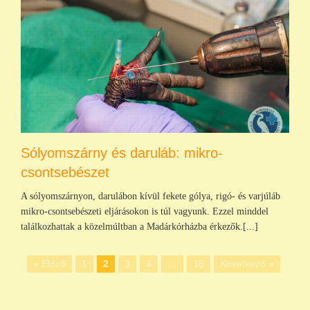
Sólyomszárny és daruláb: mikro-
csontsebészet
A sólyomszárnyon, darulábon kívül fekete gólya, rigó- és varjúláb
mikro-csontsebészeti eljárásokon is túl vagyunk. Ezzel minddel
találkozhattak a közelmúltban a Madárkórházba érkezők.[...]
« Előző
1
2
3
4
…
18
Következő »