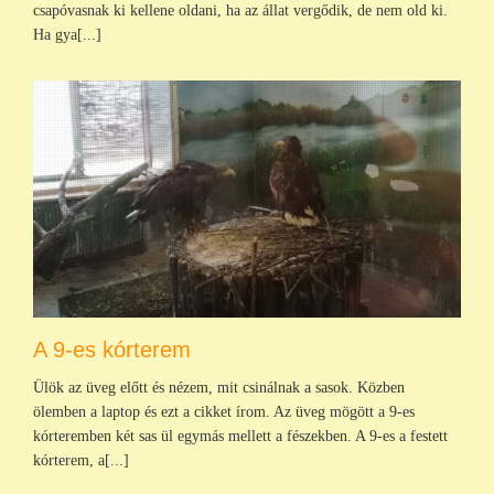
csapóvasnak ki kellene oldani, ha az állat vergődik, de nem old ki.
Ha gya[...]
A 9-es kórterem
Ülök az üveg előtt és nézem, mit csinálnak a sasok. Közben
ölemben a laptop és ezt a cikket írom. Az üveg mögött a 9-es
kórteremben két sas ül egymás mellett a fészekben. A 9-es a festett
kórterem, a[...]