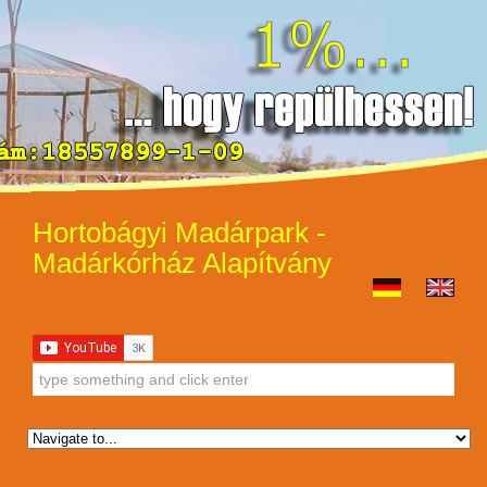
Hortobágyi Madárpark -
Madárkórház Alapítvány