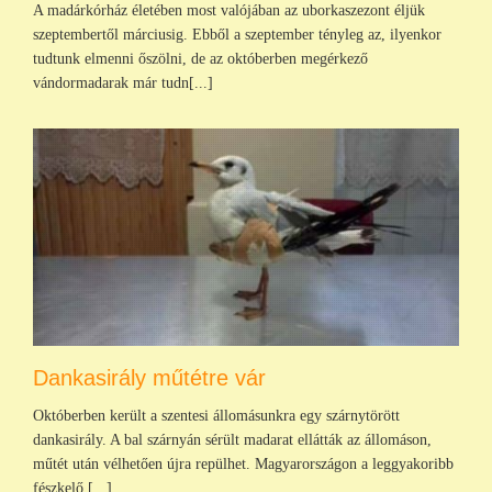
A madárkórház életében most valójában az uborkaszezont éljük
szeptembertől márciusig. Ebből a szeptember tényleg az, ilyenkor
tudtunk elmenni őszölni, de az októberben megérkező
vándormadarak már tudn[...]
Dankasirály műtétre vár
Októberben került a szentesi állomásunkra egy szárnytörött
dankasirály. A bal szárnyán sérült madarat ellátták az állomáson,
műtét után vélhetően újra repülhet. Magyarországon a leggyakoribb
fészkelő [...]