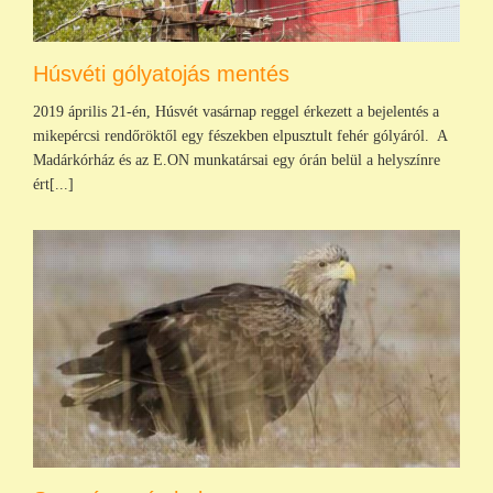
Húsvéti gólyatojás mentés
2019 április 21-én, Húsvét vasárnap reggel érkezett a bejelentés a
mikepércsi rendőröktől egy fészekben elpusztult fehér gólyáról. A
Madárkórház és az E.ON munkatársai egy órán belül a helyszínre
ért[...]