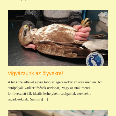
Vigyázzunk az ölyvekre!
A tél közeledtével egyre több az egerészölyv az utak mentén. Az
autópályák vadkerítésének oszlopai, vagy az utak menti
lombvesztett fák ideális leshelyként szolgálnak ezeknek a
ragadozóknak. Sajnos e[...]