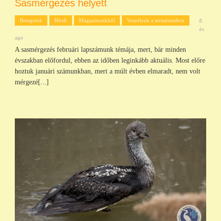
Sasmérgezés helyett
Betegeink
Hírek
Magazinunkból
Veszélyek a természetben
8
év
ago
A sasmérgezés februári lapszámunk témája, mert, bár minden
évszakban előfordul, ebben az időben leginkább aktuális. Most előre
hoztuk januári számunkban, mert a múlt évben elmaradt, nem volt
mérgezé[...]