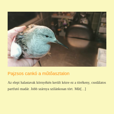
Pajzsos cankó a műtőasztalon
Az elepi halastavak környékén került kézre ez a törékeny, csodálatos
partfutó madár. Jobb szárnya szilánkosan tört. Műt[...]