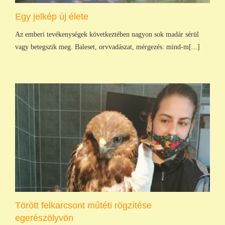
Egy jelkép új élete
Az emberi tevékenységek következtében nagyon sok madár sérül
vagy betegszik meg. Baleset, orvvadászat, mérgezés: mind-m[...]
Törött felkarcsont műtéti rögzítése
egerészölyvön