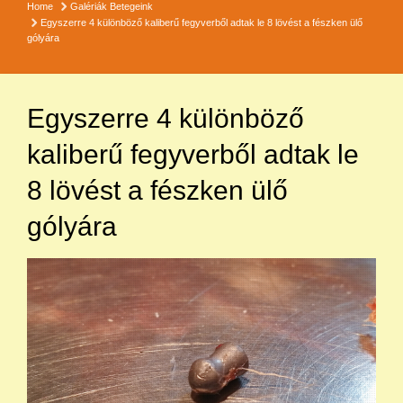
Home
Galériák
Betegeink
Egyszerre 4 különböző kaliberű fegyverből adtak le 8 lövést a fészken ülő
gólyára
Egyszerre 4 különböző
kaliberű fegyverből adtak le
8 lövést a fészken ülő
gólyára