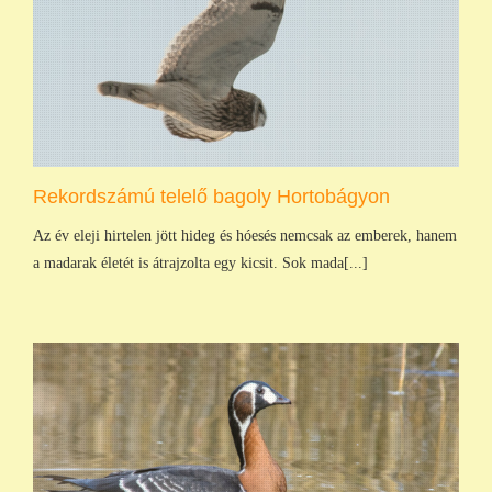
Rekordszámú telelő bagoly Hortobágyon
Az év eleji hirtelen jött hideg és hóesés nemcsak az emberek, hanem
a madarak életét is átrajzolta egy kicsit. Sok mada[...]