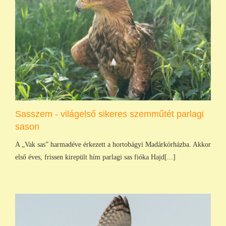
Sasszem - világelső sikeres szemműtét parlagi
sason
A „Vak sas” harmadéve érkezett a hortobágyi Madárkórházba. Akkor
első éves, frissen kirepült hím parlagi sas fióka Hajd[...]