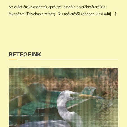
Az erdei énekesmadarak apró szállásadója a verébméretű kis
fakopáncs (Dryobates minor). Kis méretéből adódóan kicsi odú[...]
BETEGEINK