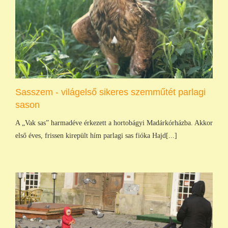
Sasszem - világelső sikeres szemműtét parlagi
sason
A „Vak sas” harmadéve érkezett a hortobágyi Madárkórházba. Akkor
első éves, frissen kirepült hím parlagi sas fióka Hajd[...]