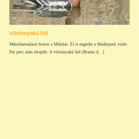
Vörösnyakú lúd
Mikulásmadarat hozott a Mikulás. El is engedte a Madárpark vizén.
Pár perc után elrepült. A vörösnyakú lúd (Branta r[...]