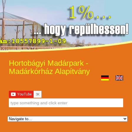
Hortobágyi Madárpark -
Madárkórház Alapítvány