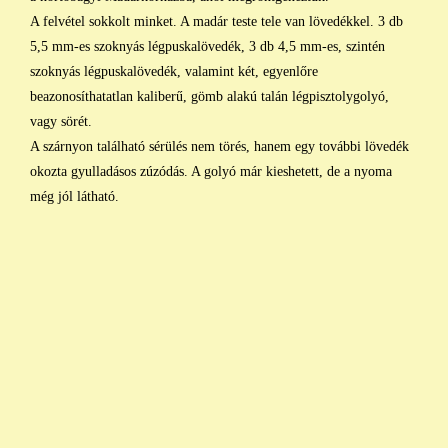
A felvétel sokkolt minket. A madár teste tele van lövedékkel. 3 db
5,5 mm-es szoknyás légpuskalövedék, 3 db 4,5 mm-es, szintén
szoknyás légpuskalövedék, valamint két, egyenlőre
beazonosíthatatlan kaliberű, gömb alakú talán légpisztolygolyó,
vagy sörét.
A szárnyon található sérülés nem törés, hanem egy további lövedék
okozta gyulladásos zúzódás. A golyó már kieshetett, de a nyoma
még jól látható.