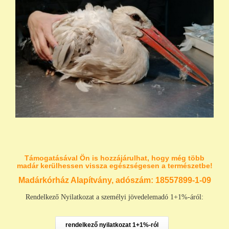
Támogatásával Ön is hozzájárulhat, hogy még több
madár kerülhessen vissza egészségesen a természetbe!
Madárkórház Alapítvány, adószám:
18557899-1-09
Rendelkező Nyilatkozat a személyi jövedelemadó 1+1%-áról:
rendelkező nyilatkozat 1+1%-ról