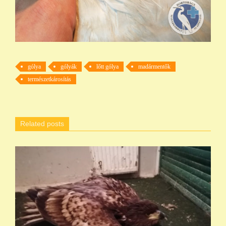
gólya
gólyák
lőtt gólya
madármentők
természetkárosítás
Related posts