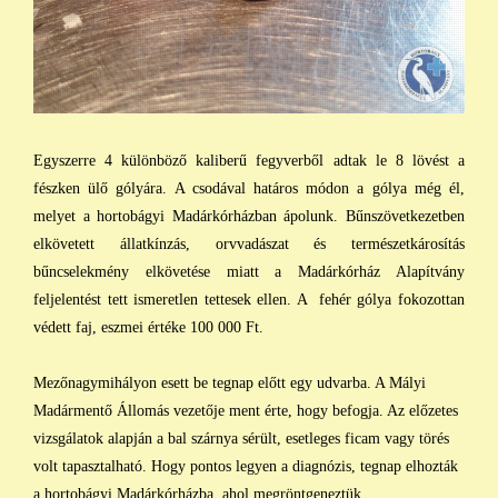
Egyszerre 4 különböző kaliberű fegyverből adtak le 8 lövést a
fészken ülő gólyára. A csodával határos módon a gólya még él,
melyet a hortobágyi Madárkórházban ápolunk. Bűnszövetkezetben
elkövetett állatkínzás, orvvadászat és természetkárosítás
bűncselekmény elkövetése miatt a Madárkórház Alapítvány
feljelentést tett ismeretlen tettesek ellen. A fehér gólya fokozottan
védett faj, eszmei értéke 100 000 Ft.
Mezőnagymihályon esett be tegnap előtt egy udvarba. A Mályi
Madármentő Állomás vezetője ment érte, hogy befogja. Az előzetes
vizsgálatok alapján a bal szárnya sérült, esetleges ficam vagy törés
volt tapasztalható. Hogy pontos legyen a diagnózis, tegnap elhozták
a hortobágyi Madárkórházba, ahol megröntgeneztük.