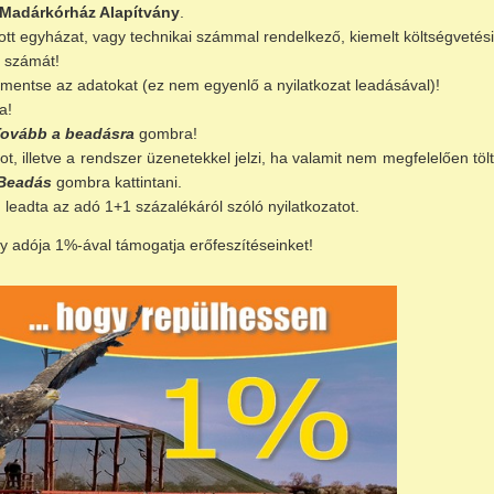
Madárkórház Alapítvány
.
tott egyházat, vagy technikai számmal rendelkező, kiemelt költségvetés
 számát!
mentse az adatokat (ez nem egyenlő a nyilatkozat leadásával)!
a!
Tovább a beadásra
gombra!
, illetve a rendszer üzenetekkel jelzi, ha valamit nem megfelelően töltöt
Beadás
gombra kattintani.
n leadta az adó 1+1 százalékáról szóló nyilatkozatot.
y adója 1%-ával támogatja erőfeszítéseinket!