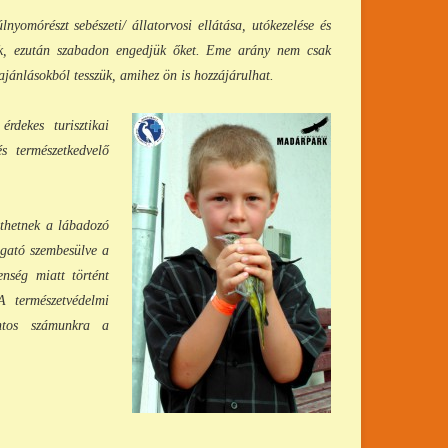
nyomórészt sebészeti/ állatorvosi ellátása, utókezelése és
ek, ezután szabadon engedjük őket. Eme arány nem csak
jánlásokból tess
zük, a
mihez ön is hozzájárulhat.
dekes turisztikai
s természetkedvelő
nthetnek a lábadozó
ogató szembesülve a
enség miatt történt
A természetvédelmi
ontos számunkra a