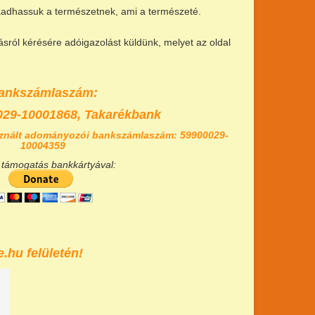
szaadhassuk a természetnek, ami a természeté.
ról kérésére adóigazolást küldünk, melyet az oldal
ankszámlaszám:
029-10001868,
Takarékbank
znált adományozói bankszámlaszám: 59900029-
10004359
 támogatás bankkártyával:
.hu felületén!