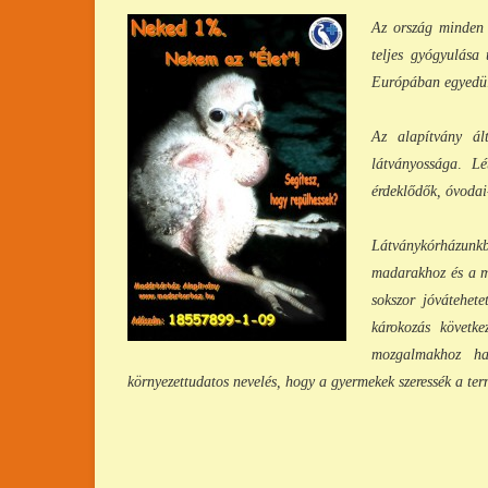
Az ország minden r
teljes gyógyulása 
Európában egyedülá
Az alapítvány ál
látványossága
.
Lé
érdeklődők, óvodai-
Látványkórházunkb
madarakhoz és a m
sokszor jóvátehet
károkozás követke
mozgalmakhoz ha
környezettudatos nevelés, hogy a gyermekek szeressék a ter