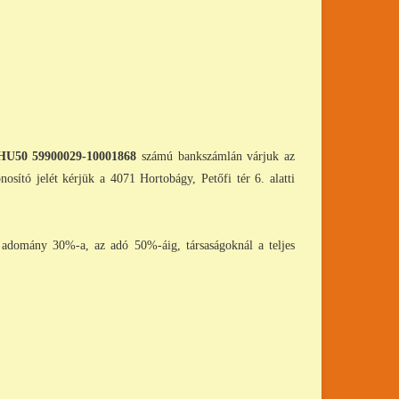
U50 59900029-10001868
számú bankszámlán várjuk az
sító jelét kérjük a 4071 Hortobágy, Petőfi tér 6. alatti
 adomány 30%-a, az adó 50%-áig, társaságoknál a teljes