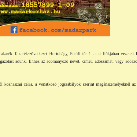
akarék Takarékszövetkezet Hortobágy, Petőfi tér 1. alatt fiókjában vezetett
H
igazolást adunk. Ehhez az adományozó nevét, címét, adószámát, vagy adóazono
ól közhasznú célra, a vonatkozó jogszabályok szerint magánszemélyeknél az