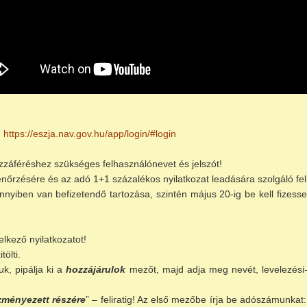
:
https://eszja.nav.gov.hu/app/login/#login
zzáféréshez szükséges felhasználónevet és jelszót!
nőrzésére és az adó 1+1 százalékos nyilatkozat leadására szolgáló fel
mennyiben van befizetendő tartozása, szintén május 20-ig be kell fiz
elkező nyilatkozatot!
ölti.
k, pipálja ki a
hozzájárulok
mezőt, majd adja meg nevét, levelezési-
zményezett részére
” – feliratig! Az első mezőbe írja be adószámunkat