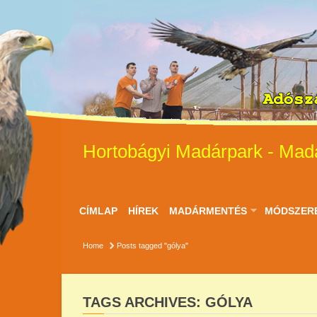
Hortobágyi Madárpark - Mad
CÍMLAP
HÍREK
MADÁRMENTÉS
MÓDSZER
Home
Posts tagged "gólya"
TAGS ARCHIVES: GÓLYA