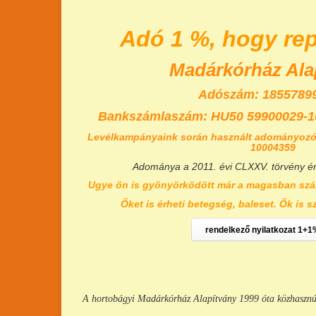
Adó 1 %, hogy re
Madárkórház Ala
Adószám: 18557899
Bankszámlaszám:
HU50 59900029-1
Levélkampányaink során használt adományozó
10004359
Adománya a 2011. évi CLXXV. törvény é
Ugye ön is gyönyörködött már a magasban szá
Őket is érheti betegség, baleset. Ők is s
rendelkező nyilatkozat 1+1
A hortobágyi Madárkórház Alapítvány 1999 óta közhasznú ci