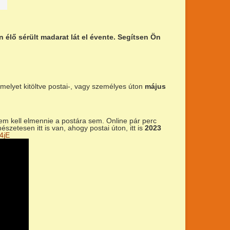
élő sérült madarat lát el évente. Segítsen Ön
 melyet kitöltve postai-, vagy személyes úton
május
em kell elmennie a postára sem. Online pár perc
szetesen itt is van, ahogy postai úton, itt is
2023
4jE