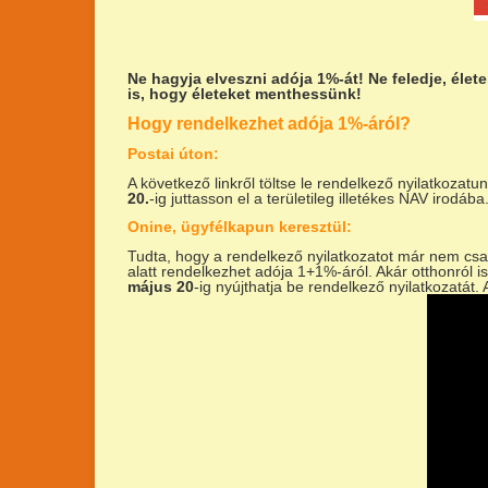
Ne hagyja elveszni adója 1%-át!
Ne feledje, éle
is, hogy életeket menthessünk!
Hogy rendelkezhet adója 1%-áról?
Postai úton:
A következő linkről töltse le rendelkező nyilatkozatu
20.
-ig juttasson el a területileg illetékes NAV irodába
Onine, ügyfélkapun keresztül:
Tudta, hogy a rendelkező nyilatkozatot már nem csa
alatt rendelkezhet adója 1+1%-áról. Akár otthonról is
május 20
-ig nyújthatja be rendelkező nyilatkozatát.