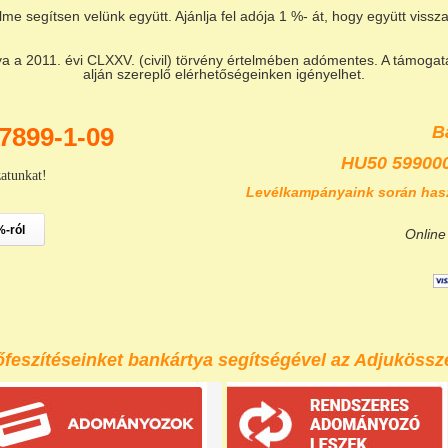
lme segítsen velünk együtt. Ajánlja fel adója 1 %- át, hogy együtt vis
a 2011. évi CLXXV. (civil) törvény értelmében adómentes. A támogatás
alján szereplő elérhetőségeinken igényelhet.
7899-1-09
B
HU50 59900
zatunkat!
Levélkampányaink során has
%-ról
Online
eszítéseinket bankártya segítségével az Adjukössze