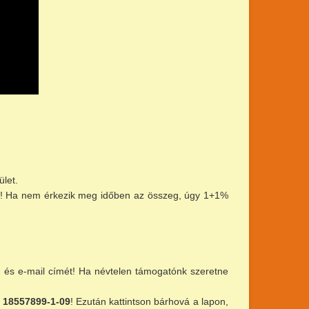
ület.
esse! Ha nem érkezik meg időben az összeg, úgy 1+1%
 és e-mail címét! Ha névtelen támogatónk szeretne
:
18557899-1-09
! Ezután kattintson bárhová a lapon,