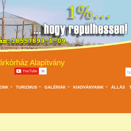
árkórház Alapítvány
EINK
TURIZMUS
GALÉRIÁK
KIADVÁNYAINK
ÁLLÁS