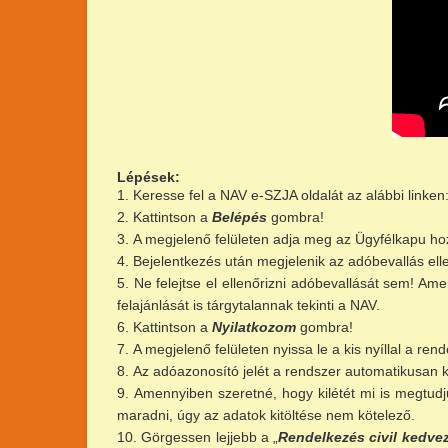
Lépések:
Keresse fel a NAV e-SZJA oldalát az alábbi linken
Kattintson a
Belépés
gombra!
A megjelenő felületen adja meg az Ügyfélkapu ho
Bejelentkezés után megjelenik az adóbevallás elle
Ne felejtse el ellenőrizni adóbevallását sem! A
felajánlását is tárgytalannak tekinti a NAV.
Kattintson a
Nyilatkozom
gombra!
A megjelenő felületen nyissa le a kis nyíllal a rend
Az adóazonosító jelét a rendszer automatikusan kit
Amennyiben szeretné, hogy kilétét mi is megtudju
maradni, úgy az adatok kitöltése nem kötelező.
Görgessen lejjebb a „
Rendelkezés civil kedve