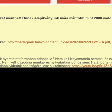
teket menthet! Önnek Alapítványunk mára már több mint 2000 vadon 
nkat:
http://madarpark.hu/wp-content/uploads/2023/02/22EGYSZA.pdf
,
.
k nyomtatott formában adhatja le? Nem kell kinyomtatnia semmit, és n
. Nem kell igazodnia munka- és nyitvatartási időhöz sem. Határidő termé
 Alábbi videónk segítségére lesz a kitöltésben:
https://youtu.be/p5rj1ZdB