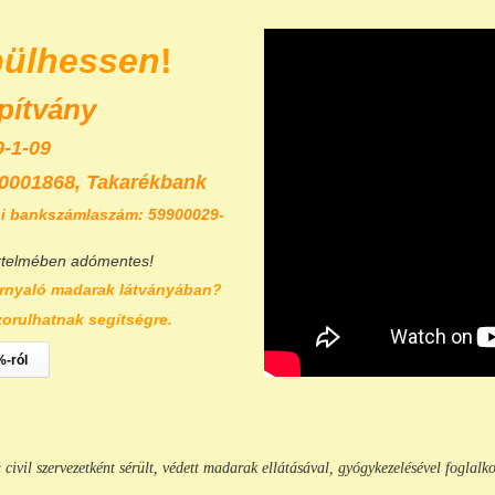
pülhessen
!
pítvány
-1-09
0001868,
Takarékbank
i bankszámlaszám: 59900029-
rtelmében adómentes!
rnyaló madarak látványában?
zorulhatnak segítségre.
%-ról
vil szervezetként sérült, védett madarak ellátásával, gyógykezelésével foglalko