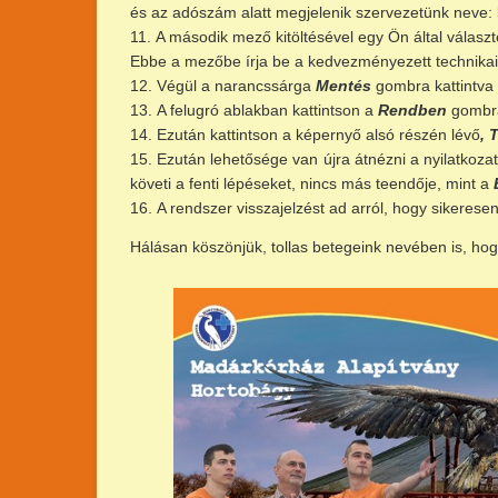
és az adószám alatt megjelenik szervezetünk neve:
A második mező kitöltésével egy Ön által válasz
Ebbe a mezőbe írja be a kedvezményezett technikai
Végül a narancssárga
Mentés
gombra kattintva 
A felugró ablakban kattintson a
Rendben
gombr
Ezután kattintson a képernyő alsó részén lévő
, 
Ezután lehetősége van újra átnézni a nyilatkozatot
követi a fenti lépéseket, nincs más teendője, mint a
A rendszer visszajelzést ad arról, hogy sikerese
Hálásan köszönjük, tollas betegeink nevében is, hog