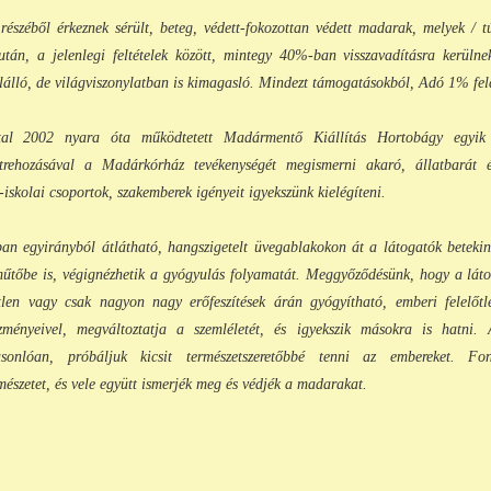
észéből érkeznek sérült, beteg, védett-fokozottan védett madarak, melyek / túl
után, a jelenlegi feltételek között, min
tegy 40%-ban visszavadításra kerüln
lló, de világviszonylatban is kimagasló. Mindezt támogatásokból, Adó 1% fela
tal 2002 nyara óta működtetett Madármentő Kiállítás Hortobágy egyik ér
trehozásával a Madárkórház tevékenységét megismerni akaró, állatbarát é
iskolai csoportok, szakemberek igényeit igyekszünk kielégíteni.
an egyirányból átlátható, hangszigetelt üvegablakokon át a látogatók beteki
űtőbe is, végignézhetik a gyógyulás folyamatát. Meggyőződésünk, hogy a lát
etlen vagy csak nagyon nagy erőfeszítések árán gyógyítható, emberi felelőtl
zményeivel, megváltoztatja a szemléletét, és igyekszik másokra is hatni. 
sonlóan, próbáljuk kicsit természetszeretőbbé tenni az embereket. F
mészetet, és vele együtt ismerjék meg és védjék a madarakat.