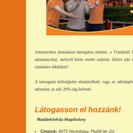
Amennyiben átutalással támogatna minket, a Tiszántúli T
adományokat, melyről kérés esetén számlát, illetve adó 
címünkre elküldeni!
A támogatás költségként elszámolható vagy az adóalapb
adomány az adó 20%-áig leírható.
Látogasson el hozzánk!
Madárkórház Alapítvány
Címünk:
4071 Hortobágy, Petőfi tér 2/c