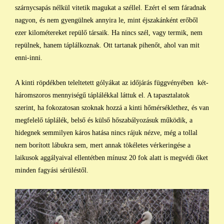
szárnycsapás nélkül vitetik magukat a széllel. Ezért el sem fáradnak
nagyon, és nem gyengülnek annyira le, mint éjszakánként erőből
ezer kilométereket repülő társaik. Ha nincs szél, vagy termik, nem
repülnek, hanem táplálkoznak. Ott tartanak pihenőt, ahol van mit
enni-inni.
A kinti röpdékben teleltetett gólyákat az időjárás függvényében két-
háromszoros mennyiségű táplálékkal láttuk el. A tapasztalatok
szerint, ha fokozatosan szoknak hozzá a kinti hőmérséklethez, és van
megfelelő táplálék, belső és külső hőszabályozásuk működik, a
hidegnek semmilyen káros hatása nincs rájuk nézve, még a tollal
nem borított lábukra sem, mert annak tökéletes vérkeringése a
laikusok aggályaival ellentétben mínusz 20 fok alatt is megvédi őket
minden fagyási sérüléstől.