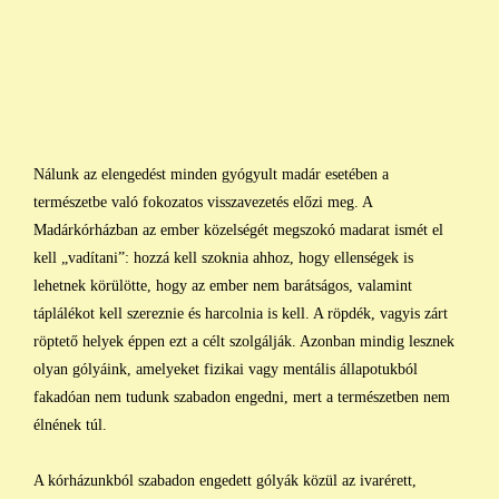
Nálunk az elengedést minden gyógyult madár esetében a
természetbe való fokozatos visszavezetés előzi meg. A
Madárkórházban az ember közelségét megszokó madarat ismét el
kell „vadítani”: hozzá kell szoknia ahhoz, hogy ellenségek is
lehetnek körülötte, hogy az ember nem barátságos, valamint
táplálékot kell szereznie és harcolnia is kell. A röpdék, vagyis zárt
röptető helyek éppen ezt a célt szolgálják. Azonban mindig lesznek
olyan gólyáink, amelyeket fizikai vagy mentális állapotukból
fakadóan nem tudunk szabadon engedni, mert a természetben nem
élnének túl.
A kórházunkból szabadon engedett gólyák közül az ivarérett,