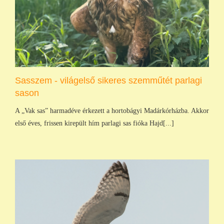
Sasszem - világelső sikeres szemműtét parlagi
sason
A „Vak sas” harmadéve érkezett a hortobágyi Madárkórházba. Akkor
első éves, frissen kirepült hím parlagi sas fióka Hajd[...]