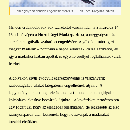
Fehér gólya szabadon engedése március 15.-én Fotó: Konyhás István
Minden érdeklődőt sok-sok szeretettel várunk idén is a
március 14-
15
.-ei hétvégén a
Hortobágyi Madárparkba
, a meggyógyult és
átteleltetett
gólyák szabadon engedésére
. A gólyák – mint igazi
magyar madarak – pontosan e napon érkeznek vissza Afrikából, és
így a madárkórházban ápoltak is egyenlő eséllyel foglalhatnak velük
fészket.
A gólyákon kívül gyógyult egerészölyveink is visszanyerik
szabadságukat, akiket látogatóink engedhetnek útjukra. A
hagyományainknak megfelelően nemzeti ünnepünkön a gólyákat
kokárdával ékesítve bocsátjuk útjukra. A kokárdákat természetesen
úgy rögzítjük, hogy az elengedés pillanatában, de legkésőbb az első
szárnycsapások után leessenek, hogy ne zavarják a madarakat
további életükben.