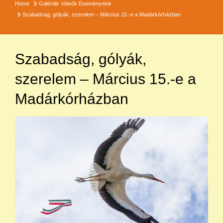
Home
Galériák
Videók
Eseményeink
Szabadság, gólyák, szerelem – Március 15.-e a Madárkórházban
Szabadság, gólyák,
szerelem – Március 15.-e a
Madárkórházban