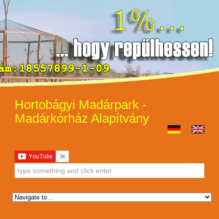
Hortobágyi Madárpark -
Madárkórház Alapítvány