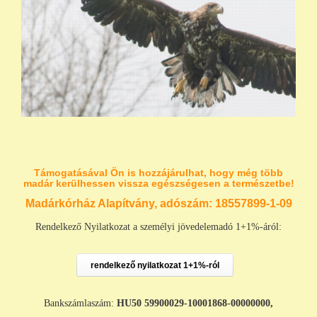
Támogatásával Ön is hozzájárulhat, hogy még több
madár kerülhessen vissza egészségesen a természetbe!
Madárkórház Alapítvány, adószám:
18557899-1-09
Rendelkező Nyilatkozat a személyi jövedelemadó 1+1%-áról:
rendelkező nyilatkozat 1+1%-ról
Bankszámlaszám:
HU50 59900029-10001868-00000000,