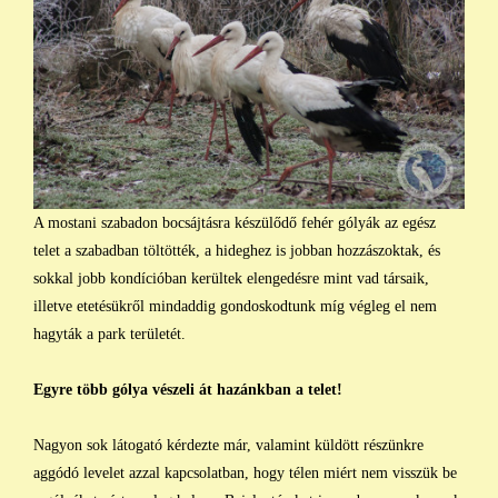
A mostani szabadon bocsájtásra készülődő fehér gólyák az egész
telet a szabadban töltötték, a hideghez is jobban hozzászoktak, és
sokkal jobb kondícióban kerültek elengedésre mint vad társaik,
illetve etetésükről mindaddig gondoskodtunk míg végleg el nem
hagyták a park területét.
Egyre több gólya vészeli át hazánkban a telet!
Nagyon sok látogató kérdezte már, valamint küldött részünkre
aggódó levelet azzal kapcsolatban, hogy télen miért nem visszük be