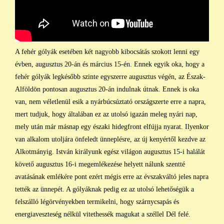
A fehér gólyák esetében két nagyobb kibocsátás szokott lenni egy
évben, augusztus 20-án és március 15-én. Ennek egyik oka, hogy a
fehér gólyák legkésőbb szinte egyszerre augusztus végén, az Észak-
Alföldön pontosan augusztus 20-án indulnak útnak. Ennek is oka
van, nem véletlenül esik a nyárbúcsúztató országszerte erre a napra,
mert tudjuk, hogy általában ez az utolsó igazán meleg nyári nap,
mely után már másnap egy északi hidegfront elfújja nyarat. Ilyenkor
van alkalom utoljára önfeledt ünneplésre, az új kenyértől kezdve az
Alkotmányig. István királyunk egész világon augusztus 15-i halálát
követő augusztus 16-i megemlékezése helyett nálunk szentté
avatásának emlékére pont ezért mégis erre az évszakváltó jeles napra
tették az ünnepét. A gólyáknak pedig ez az utolsó lehetőségük a
felszálló légörvényekben termikelni, hogy szárnycsapás és
energiaveszteség nélkül vitethessék magukat a széllel Dél felé.