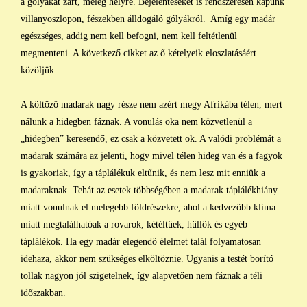
a gólyákat zárt, meleg helyre. Bejelentéseket is rendszeresen kapunk
villanyoszlopon, fészekben álldogáló gólyákról. Amíg egy madár
egészséges, addig nem kell befogni, nem kell feltétlenül
megmenteni. A következő cikket az ő kételyeik eloszlatásáért
közöljük.
A költöző madarak nagy része nem azért megy Afrikába télen, mert
nálunk a hidegben fáznak. A vonulás oka nem közvetlenül a
„hidegben” keresendő, ez csak a közvetett ok. A valódi problémát a
madarak számára az jelenti, hogy mivel télen hideg van és a fagyok
is gyakoriak, így a táplálékuk eltűnik, és nem lesz mit enniük a
madaraknak. Tehát az esetek többségében a madarak táplálékhiány
miatt vonulnak el melegebb földrészekre, ahol a kedvezőbb klíma
miatt megtalálhatóak a rovarok, kétéltűek, hüllők és egyéb
táplálékok. Ha egy madár elegendő élelmet talál folyamatosan
idehaza, akkor nem szükséges elköltöznie. Ugyanis a testét borító
tollak nagyon jól szigetelnek, így alapvetően nem fáznak a téli
időszakban.