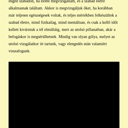
enged szabadon, ha előtte megvizsgáltam, és a szabad életre
alkalmasnak találtam. Akkor is megvizsgáljuk őket, ha korábban
már teljesen egészségesek voltak, és teljes mértékben felkészültek a
szabad életre, mind fizikailag, mind mentálisan, és csak a kellő időt
kellett kivárniuk a tél elmúltáig, mert az utolsó pillanatban, akár a
befogáskor is megsérülhetnek. Mindig van olyan gólya, melyet az
utolsó vizsgálatkor itt tartunk, vagy elengedés után valamiért
visszafogunk.