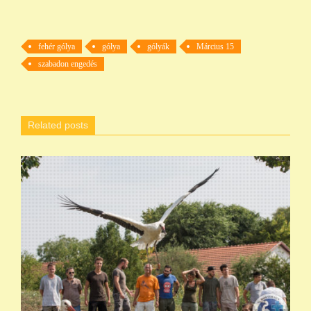
fehér gólya
gólya
gólyák
Március 15
szabadon engedés
Related posts