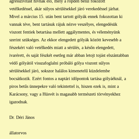
agresszivitást hívnak elő, mely a röpdén belül fokozott
vetélkedéssel, akár súlyos sérülésekkel járó verekedéssel járhat.
Mivel a március 15. után bent tartott gólyák ennek fokozottan ki
vannak téve, bent tartásuk rájuk nézve veszélyes, elengedésük
viszont fentiek betartása mellett aggálymentes, és véleményünk
szerint szükséges. Az ekkor elengedett gólyák között kevesebb a
fészekért való vetélkedés miatt a sérülés, a későn elengedett,
ivarérett, és saját fészkét esetleg már abban letojt tojást elszántabban
védő gólyától visszafoglalni próbáló gólya viszont súlyos
sérülésekkel járó, sokszor halálos kimenetelű küzdelembe
bocsátkozik. Ezért fontos a naptári időpontok tartása gólyáéknál, a
piros betűs ünnepekre való tekintettel is, hiszen ezek is, mint a
Karácsony, vagy a Húsvét is magasabb természeti törvényekhez
igazodnak.
Dr. Déri János
állatorvos