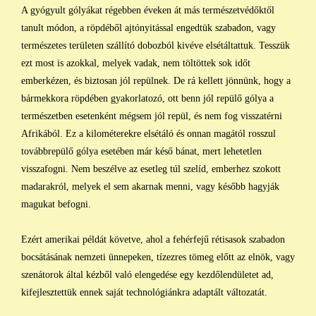
A gyógyult gólyákat régebben éveken át más természetvédőktől
tanult módon, a röpdéből ajtónyitással engedtük szabadon, vagy
természetes területen szállító dobozból kivéve elsétáltattuk. Tesszük
ezt most is azokkal, melyek vadak, nem töltöttek sok időt
emberkézen, és biztosan jól repülnek. De rá kellett jönnünk, hogy a
bármekkora röpdében gyakorlatozó, ott benn jól repülő gólya a
természetben esetenként mégsem jól repül, és nem fog visszatérni
Afrikából. Ez a kilométerekre elsétáló és onnan magától rosszul
továbbrepülő gólya esetében már késő bánat, mert lehetetlen
visszafogni. Nem beszélve az esetleg túl szelíd, emberhez szokott
madarakról, melyek el sem akarnak menni, vagy később hagyják
magukat befogni.
Ezért amerikai példát követve, ahol a fehérfejű rétisasok szabadon
bocsátásának nemzeti ünnepeken, tízezres tömeg előtt az elnök, vagy
szenátorok által kézből való elengedése egy kezdőlendületet ad,
kifejlesztettük ennek saját technológiánkra adaptált változatát.