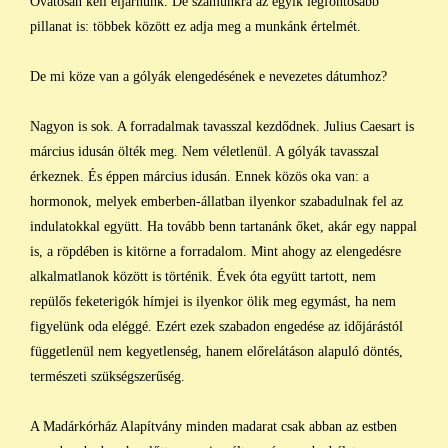
Óvatosan kell eljárnunk. De számunkra az egyik legfontosabb
pillanat is: többek között ez adja meg a munkánk értelmét.
De mi köze van a gólyák elengedésének e nevezetes dátumhoz?
Nagyon is sok. A forradalmak tavasszal kezdődnek. Julius Caesart is
március idusán ölték meg. Nem véletlenül. A gólyák tavasszal
érkeznek. És éppen március idusán. Ennek közös oka van: a
hormonok, melyek emberben-állatban ilyenkor szabadulnak fel az
indulatokkal együtt. Ha tovább benn tartanánk őket, akár egy nappal
is, a röpdében is kitörne a forradalom. Mint ahogy az elengedésre
alkalmatlanok között is történik. Évek óta együtt tartott, nem
repülős feketerigók hímjei is ilyenkor ölik meg egymást, ha nem
figyelünk oda eléggé. Ezért ezek szabadon engedése az időjárástól
függetlenül nem kegyetlenség, hanem előrelátáson alapuló döntés,
természeti szükségszerűség.
A Madárkórház Alapítvány minden madarat csak abban az estben