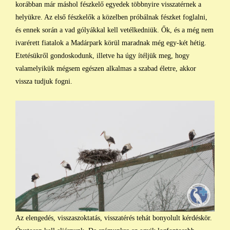
korábban már máshol fészkelő egyedek többnyire visszatérnek a
helyükre. Az első fészkelők a közelben próbálnak fészket foglalni,
és ennek során a vad gólyákkal kell vetélkedniük. Ők, és a még nem
ivarérett fiatalok a Madárpark körül maradnak még egy-két hétig.
Etetésükről gondoskodunk, illetve ha úgy ítéljük meg, hogy
valamelyikük mégsem egészen alkalmas a szabad életre, akkor
vissza tudjuk fogni.
Az elengedés, visszaszoktatás, visszatérés tehát bonyolult kérdéskör.