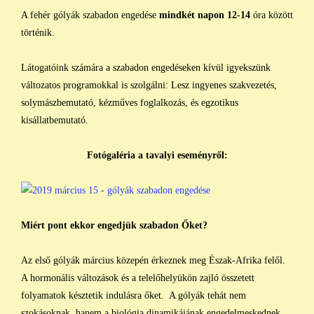
A fehér gólyák szabadon engedése
mindkét napon 12-14
óra között
történik.
Látogatóink számára a szabadon engedéseken kívül igyekszünk
változatos programokkal is szolgálni: Lesz ingyenes szakvezetés,
solymászbemutató, kézműves foglalkozás, és egzotikus
kisállatbemutató.
Fotógaléria a tavalyi eseményről:
Miért pont ekkor engedjük szabadon Őket?
Az első gólyák március közepén érkeznek meg Észak-Afrika felől.
A hormonális változások és a telelőhelyükön zajló összetett
folyamatok késztetik indulásra őket. A gólyák tehát nem
szokásoknak, hanem a biológia dinamikájának engedelmeskednek.