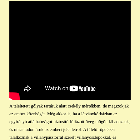
A teleltetett gólyák tartásuk alatt csekély mértékben, de megszokják
az ember közelségét. Még akkor is, ha a látványkórházban az
egyirányú átláthatóságot biztosító fóliázott üveg mögött lábadoznak,
és nincs tudomásuk az emberi jelenlétről. A túlélő röpdében
találkoznak a villanypásztorral szerelt villanyoszlopokkal, és