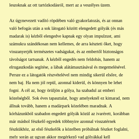
leszoknak az ott tartózkodásról, mert az a veszélyes üzem.
Az úgynevezett vadító röpdében való gyakorlatozás, és az onnan
való befogás után a sok látogató között elengedett gólyák (és más
madarak is) kézből elengedve kapnak egy olyan impulzust, ami
számukra szándékosan nem kellemes, de arra készteti őket, hogy
visszanyerjék természetes vadságukat, és az embertől biztonságos
távolságot tartsanak. A kézből engedés nem feldobás, hanem az
elrugaszkodás segítése, a lábak alátámasztásával és megemelésével.
Persze ez a látogatók részvételével nem mindig sikerül elsőre, de
nem baj. Ha nem jól repül, azonnal kiderül, és könnyen be lehet
fogni. A cél az, hogy örüljön a gólya, ha szabadul az emberi
közelségből. Sok éves tapasztalat, hogy amelyeknél ez kimarad, nem
állnak tovább, hanem a madárpark közelében maradnak. A
kórházunkból szabadon engedett gólyák közül az ivarérett, korábban
már máshol fészkelő egyedek többnyire azonnal visszatérnek
fészkükhöz, az első fészkelők a közelben próbálnak fészket foglalni,
mely során az ugyan akkor megérkező vad gólyákkal kell