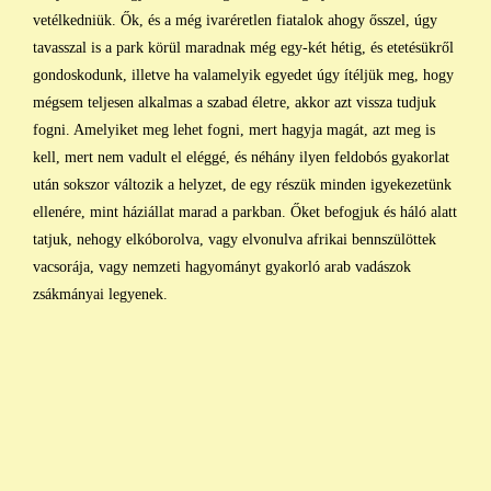
vetélkedniük. Ők, és a még ivaréretlen fiatalok ahogy ősszel, úgy
tavasszal is a park körül maradnak még egy-két hétig, és etetésükről
gondoskodunk, illetve ha valamelyik egyedet úgy ítéljük meg, hogy
mégsem teljesen alkalmas a szabad életre, akkor azt vissza tudjuk
fogni. Amelyiket meg lehet fogni, mert hagyja magát, azt meg is
kell, mert nem vadult el eléggé, és néhány ilyen feldobós gyakorlat
után sokszor változik a helyzet, de egy részük minden igyekezetünk
ellenére, mint háziállat marad a parkban. Őket befogjuk és háló alatt
tatjuk, nehogy elkóborolva, vagy elvonulva afrikai bennszülöttek
vacsorája, vagy nemzeti hagyományt gyakorló arab vadászok
zsákmányai legyenek.