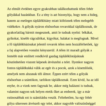
Az elmúlt években egyre gyakrabban találkozhattunk télen fehér
gólyákkal hazánkban. Ez a tény is azt bizonyítja, hogy nem a hideg,
hanem az esetleges táplálékhiány miatt költöznek télen melegebb
vidékekre. A gólyák nyáron elsősorban rovarokkal táplálkoznak, de
gyakorlatilag bármit megesznek, amit le tudnak nyelni: békákat,
gyíkokat, kisebb rágcsálókat, kígyókat, halakat is megfognak. Mivel
a fő táplálékbázisukat jelentő rovarok télen nem hozzáférhetőek, így
a faj alapvetően vonulni kényszerül. A télen itt maradt gólyák a
fentebb már említett rendkívül gazdag tápláléklistájuknak
köszönhetően viszont képesek átvészelni a telet. Ilyenkor nagyon
fontos táplálékukká válik az egér és a pocok, azok a kisemlősök,
amelyek nem alszanak téli álmot. Éppen ezért télen a gólyák
elsősorban a szántókon, tarlókon táplálkoznak. Ezen kívül, ha az idő
enyhe, és a vizek nem fagynak be, akkor még halászni is tudnak,
valamint nagyon sok helyen etetik őket az emberek, így a már
rutinosabbak ezt is számításba veszik. Feltehetően, ha egy fehér
gólya sikeresen átvészelt egy telet, akkor nagyobb valószínűséggel