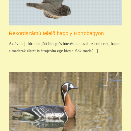
Rekordszámú telelő bagoly Hortobágyon
Az év eleji hirtelen jött hideg és hóesés nemcsak az emberek, hanem
a madarak életét is átrajzolta egy kicsit. Sok mada[...]