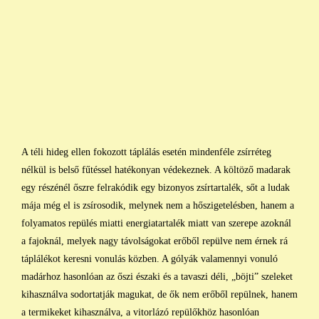
A téli hideg ellen fokozott táplálás esetén mindenféle zsírréteg
nélkül is belső fűtéssel hatékonyan védekeznek. A költöző madarak
egy részénél őszre felrakódik egy bizonyos zsírtartalék, sőt a ludak
mája még el is zsírosodik, melynek nem a hőszigetelésben, hanem a
folyamatos repülés miatti energiatartalék miatt van szerepe azoknál
a fajoknál, melyek nagy távolságokat erőből repülve nem érnek rá
táplálékot keresni vonulás közben. A gólyák valamennyi vonuló
madárhoz hasonlóan az őszi északi és a tavaszi déli, „böjti” szeleket
kihasználva sodortatják magukat, de ők nem erőből repülnek, hanem
a termikeket kihasználva, a vitorlázó repülőkhöz hasonlóan