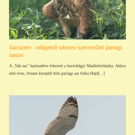
Sasszem - világelső sikeres szemműtét parlagi
sason
A „Vak sas” harmadéve érkezett a hortobágyi Madárkórházba. Akkor
első éves, frissen kirepült hím parlagi sas fióka Hajd[...]