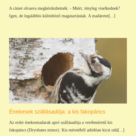
A címet olvasva megkérdezhetnék: - Miért, tényleg viselkednek?
Igen, de legalábbis különböző magatartásúak. A madáretet[...]
Énekesek szállásadója: a kis fakopáncs
Az erdei énekesmadarak apró szállásadója a verébméretű kis
fakopáncs (Dryobates minor). Kis méretéből adódóan kicsi odú[...]