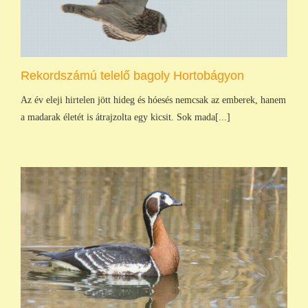
Rekordszámú telelő bagoly Hortobágyon
Az év eleji hirtelen jött hideg és hóesés nemcsak az emberek, hanem
a madarak életét is átrajzolta egy kicsit. Sok mada[...]