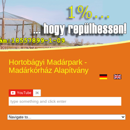
Hortobágyi Madárpark -
Madárkórház Alapítvány