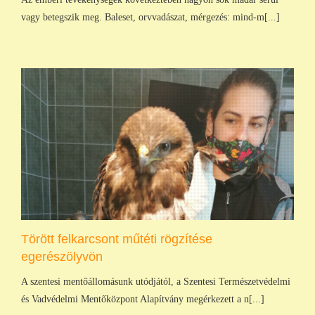
vagy betegszik meg. Baleset, orvvadászat, mérgezés: mind-m[...]
Törött felkarcsont műtéti rögzítése
egerészölyvön
A szentesi mentőállomásunk utódjától, a Szentesi Természetvédelmi
és Vadvédelmi Mentőközpont Alapítvány megérkezett a n[...]