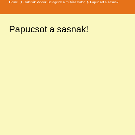
Home
Galériák
Videók
Betegeink a műtőasztalon
Papucsot a sasnak!
Papucsot a sasnak!