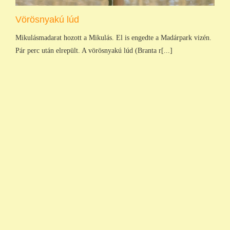
Vörösnyakú lúd
Mikulásmadarat hozott a Mikulás. El is engedte a Madárpark vizén.
Pár perc után elrepült. A vörösnyakú lúd (Branta r[...]