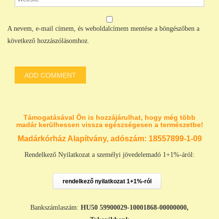
A nevem, e-mail címem, és weboldalcímem mentése a böngészőben a
következő hozzászólásomhoz.
Támogatásával Ön is hozzájárulhat, hogy még több
madár kerülhessen vissza egészségesen a természetbe!
Madárkórház Alapítvány, adószám:
18557899-1-09
Rendelkező Nyilatkozat a személyi jövedelemadó 1+1%-áról:
rendelkező nyilatkozat 1+1%-ról
Bankszámlaszám:
HU50 59900029-10001868-00000000,