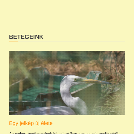
BETEGEINK
Egy jelkép új élete
Az emberi tevékenységek következtében nagyon sok madár sérül