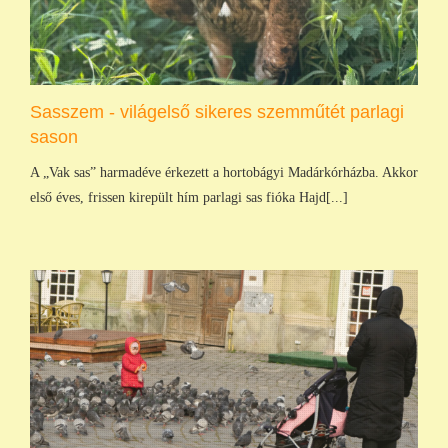
Sasszem - világelső sikeres szemműtét parlagi
sason
A „Vak sas” harmadéve érkezett a hortobágyi Madárkórházba. Akkor
első éves, frissen kirepült hím parlagi sas fióka Hajd[...]