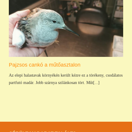
Pajzsos cankó a műtőasztalon
Az elepi halastavak környékén került kézre ez a törékeny, csodálatos
partfutó madár. Jobb szárnya szilánkosan tört. Műt[...]