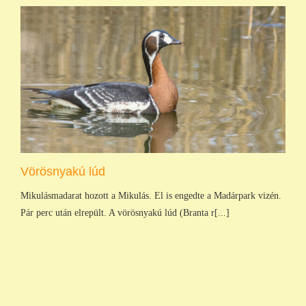
Vörösnyakú lúd
Mikulásmadarat hozott a Mikulás. El is engedte a Madárpark vizén.
Pár perc után elrepült. A vörösnyakú lúd (Branta r[...]