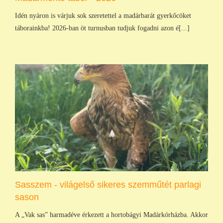
Idén nyáron is várjuk sok szeretettel a madárbarát gyerkőcöket
táborainkba! 2026-ban öt turnusban tudjuk fogadni azon é[...]
Sasszem - világelső sikeres szemműtét parlagi
sason
A „Vak sas” harmadéve érkezett a hortobágyi Madárkórházba. Akkor