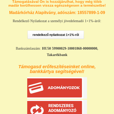
Támogatásával Ön is hozzájárulhat, hogy még több
madár kerülhessen vissza egészségesen a természetbe!
Madárkórház Alapítvány, adószám:
18557899-1-09
Rendelkező Nyilatkozat a személyi jövedelemadó 1+1%-áról:
rendelkező nyilatkozat 1+1%-ról
Bankszámlaszám:
HU50 59900029-10001868-00000000,
Takarékbank
Támogasd erőfeszítéseinket online,
bankkártya segítségével!