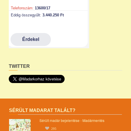
TWITTER
SÉRÜLT MADARAT TALÁLT?
Sérült madár bejelentése - Madármentés
295