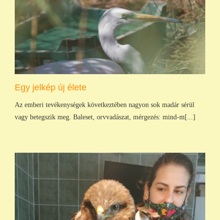
Egy jelkép új élete
Az emberi tevékenységek következtében nagyon sok madár sérül
vagy betegszik meg. Baleset, orvvadászat, mérgezés: mind-m[...]