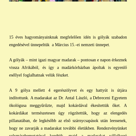
15 éves hagyományainknak megfelelően idén is gólyák szabadon
engedésével ünnepeltük a Március 15.-ei nemzeti ünnepet.
A gólyák – mint igazi magyar madarak – pontosan e napon érkeznek
vissza Afrikából, és így a madárkórházban ápoltak is egyenlő
eséllyel foglalhatnak velük fészket.
A 9 gólya mellett 4 egerészölyvet és egy hattyút is útjára
indítottunk. A madarakat az Dr. Antal László, a Debreceni Egyetem
ökológusa meggyűrűzte, majd kokárdával ékesítettük őket. A
kokárdákat természetesen úgy rögzítettük, hogy az elengedés
pillanatában, de legkésőbb az első szárnycsapások után leessenek,
hogy ne zavarják a madarakat további életükben. Rendezvényünket
solymászbemutatóval kezdtük, majd a madarakat vállalkozó