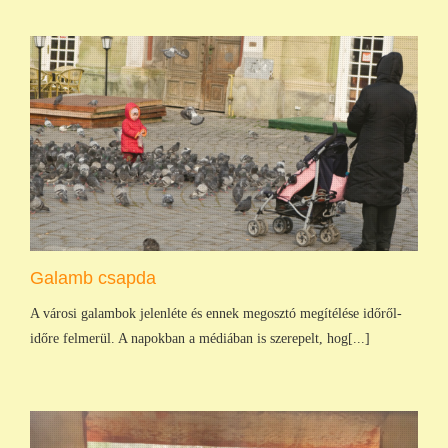
Galamb csapda
A városi galambok jelenléte és ennek megosztó megítélése időről-
időre felmerül. A napokban a médiában is szerepelt, hog[...]