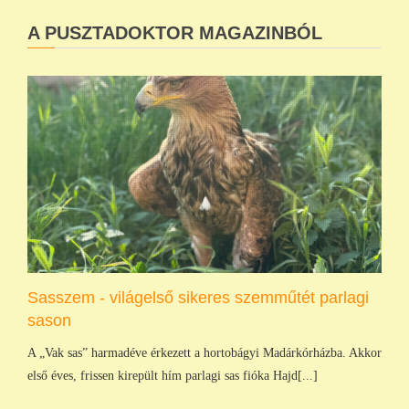
A PUSZTADOKTOR MAGAZINBÓL
Sasszem - világelső sikeres szemműtét parlagi
sason
A „Vak sas” harmadéve érkezett a hortobágyi Madárkórházba. Akkor
első éves, frissen kirepült hím parlagi sas fióka Hajd[...]