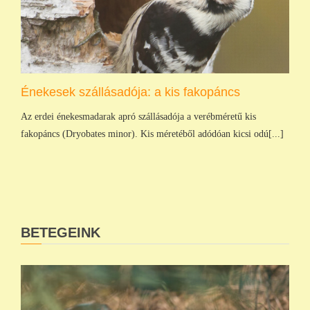
Énekesek szállásadója: a kis fakopáncs
Az erdei énekesmadarak apró szállásadója a verébméretű kis
fakopáncs (Dryobates minor). Kis méretéből adódóan kicsi odú[...]
BETEGEINK