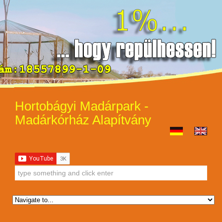
Hortobágyi Madárpark -
Madárkórház Alapítvány