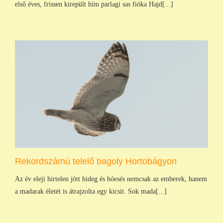
első éves, frissen kirepült hím parlagi sas fióka Hajd[...]
Rekordszámú telelő bagoly Hortobágyon
Az év eleji hirtelen jött hideg és hóesés nemcsak az emberek, hanem
a madarak életét is átrajzolta egy kicsit. Sok mada[...]