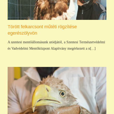
Törött felkarcsont műtéti rögzítése
egerészölyvön
A szentesi mentőállomásunk utódjától, a Szentesi Természetvédelmi
és Vadvédelmi Mentőközpont Alapítvány megérkezett a n[...]