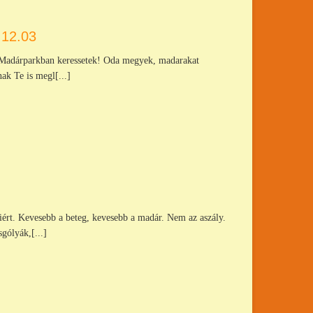
.12.03
Madárparkban keressetek! Oda megyek, madarakat
nak Te is megl[...]
iért. Kevesebb a beteg, kevesebb a madár. Nem az aszály.
gólyák,[...]