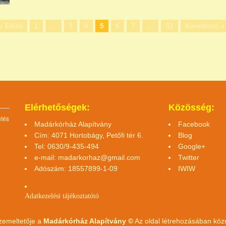
« Előző
1
…
3
4
5
6
7
…
32
Következő »
Elérhetőségek:
Közösség:
ntés
Madárkórház Alapítvány
Facebook
Cím: 4071 Hortobágy, Petőfi tér 6.
Blog
Tel: 0630/9-435-494
Google+
e-mail:
madarkorhaz@gmail.com
Twitter
Adószám: 18557899-1-09
IWIW
Adatkezelési tájékoztató
tó
zemeltetője a
Madárkórház Alapítvány ©
Az oldal létrehozásában kö