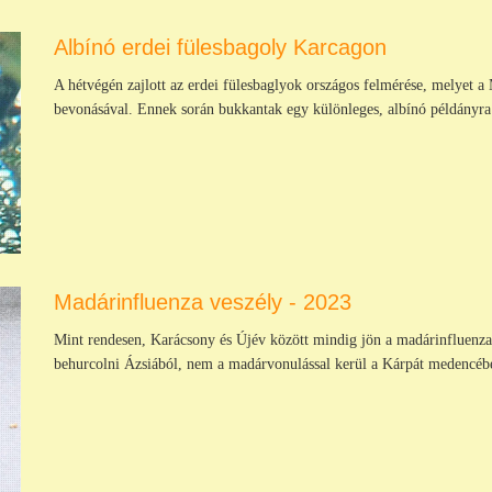
Albínó erdei fülesbagoly Karcagon
A hétvégén zajlott az erdei fülesbaglyok országos felmérése, melyet
bevonásával. Ennek során bukkantak egy különleges, albínó példányra
Madárinfluenza veszély - 2023
Mint rendesen, Karácsony és Újév között mindig jön a madárinfluenza.
behurcolni Ázsiából, nem a madárvonulással kerül a Kárpát medencébe,