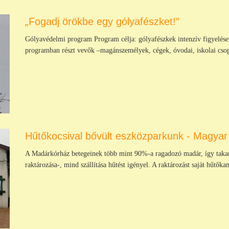
„Fogadj örökbe egy gólyafészket!”
Gólyavédelmi program Program célja: gólyafészkek intenzív figyelése
programban részt vevők –magánszemélyek, cégek, óvodai, iskolai csop
Hűtőkocsival bővült eszközparkunk - Magyar 
A Madárkórház betegeinek több mint 90%-a ragadozó madár, így taka
raktározása-, mind szállítása hűtést igényel. A raktározást saját hűtőka