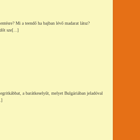
ntésre? Mi a teendő ha bajban lévő madarat látsz?
őt sze[...]
legritkábbat, a barátkeselyűt, melyet Bulgáriában jeladóval
.]