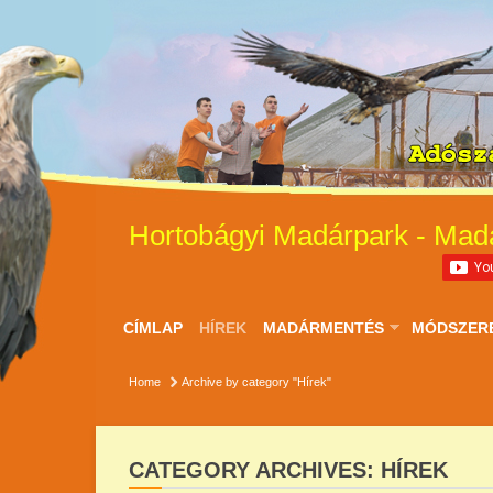
Hortobágyi Madárpark - Mad
CÍMLAP
HÍREK
MADÁRMENTÉS
MÓDSZER
Home
Archive by category "Hírek"
CATEGORY ARCHIVES: HÍREK