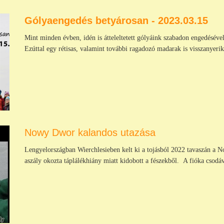
Gólyaengedés betyárosan - 2023.03.15
Mint minden évben, idén is átteleltetett gólyáink szabadon engedésével
Ezúttal egy rétisas, valamint további ragadozó madarak is visszanyerik 
Nowy Dwor kalandos utazása
Lengyelországban Wierchlesieben kelt ki a tojásból 2022 tavaszán a N
aszály okozta táplálékhiány miatt kidobott a fészekből. A fióka csodáva