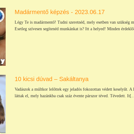
Madármentő képzés - 2023.06.17
Légy Te is madármentő! Tudni szeretnéd, mely esetben van szükség me
Esetleg szívesen segítenéd munkánkat is? Itt a helyed! Minden érdeklőd
10 kicsi dúvad – Sakáltanya
Vadászok a múltkor lelőttek egy jeladós fokozottan védett keselyűt. A 
láttak el, mely hazánkba csak száz évente párszor téved. Tévedett. It[..