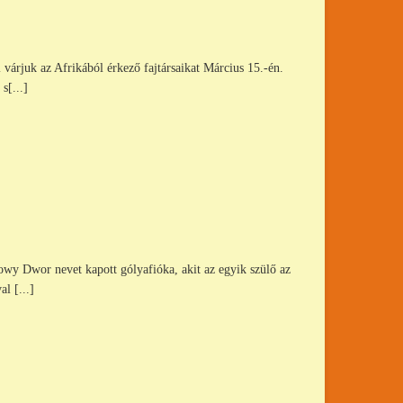
 várjuk az Afrikából érkező fajtársaikat Március 15.-én.
s[...]
owy Dwor nevet kapott gólyafióka, akit az egyik szülő az
l [...]