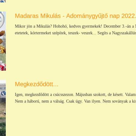
Madaras Mikulás - Adománygyűjtő nap 2022
Mikor jön a Mikulás? Hohohó, kedves gyermekek! December 3.-án a 
etetetek, kórtermeket szépítek, teszek- veszek... Segíts a Nagyszakállú
Megkezdődött...
Igen, megkezdődött a csúcsszezon. Májusban szokott, de késett. Valam
Nem a háború, nem a válság. Csak úgy. Van ilyen. Nem soványak a kis