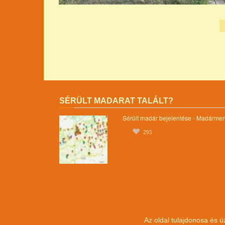
SÉRÜLT MADARAT TALÁLT?
Sérült madár bejelentése - Madárme
295
Az oldal tulajdonosa és ü