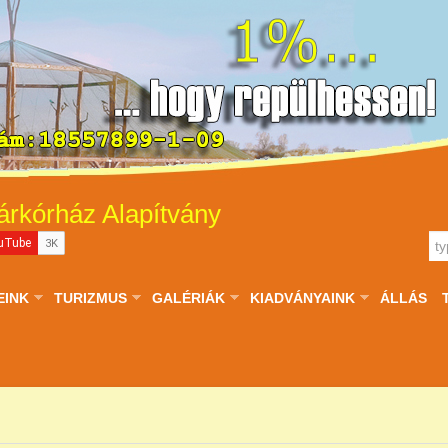
árkórház Alapítvány
EINK
TURIZMUS
GALÉRIÁK
KIADVÁNYAINK
ÁLLÁS