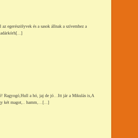
az egerészölyvek és a sasok állnak a szívemhez a
adárkórh[...]
yogó,Hull a hó, jaj de jó…Itt jár a Mikulás is,A
gy két magot,.. hamm,…[...]