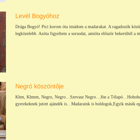
Levél Bogyóhoz
Drága Bogyó! Pici korom óta imádom a madarakat. A ragadozók közül 
legközelebb. Azóta figyeltem a sorsodat, amióta először bekerültél a m
Negró köszöntője
Khm, Khmm, Negro, Negro…Szevasz Negro…Jön a Télapó…Hohohó! Rag
gyerekeknek jutott ajándék is…Madaraink is boldogok,Egyik másik e