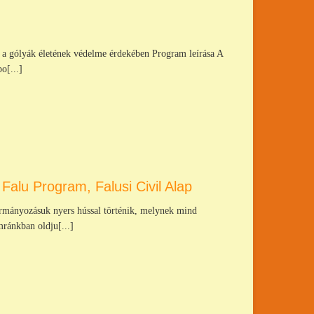
 a gólyák életének védelme érdekében Program leírása A
o[...]
Falu Program, Falusi Civil Alap
rmányozásuk nyers hússal történik, melynek mind
mránkban oldju[...]