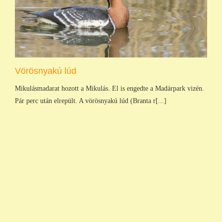
Vörösnyakú lúd
Mikulásmadarat hozott a Mikulás. El is engedte a Madárpark vizén.
Pár perc után elrepült. A vörösnyakú lúd (Branta r[...]