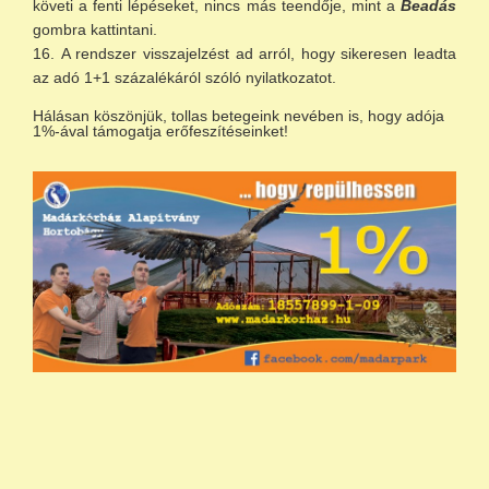
követi a fenti lépéseket, nincs más teendője, mint a
Beadás
gombra kattintani.
A rendszer visszajelzést ad arról, hogy sikeresen leadta
az adó 1+1 százalékáról szóló nyilatkozatot.
Hálásan köszönjük, tollas betegeink nevében is, hogy adója
1%-ával támogatja erőfeszítéseinket!