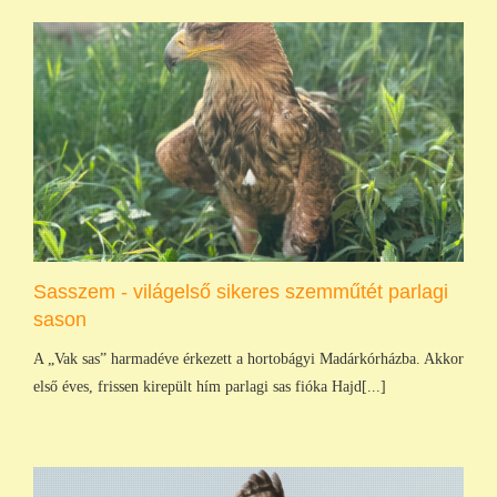
Sasszem - világelső sikeres szemműtét parlagi
sason
A „Vak sas” harmadéve érkezett a hortobágyi Madárkórházba. Akkor
első éves, frissen kirepült hím parlagi sas fióka Hajd[...]