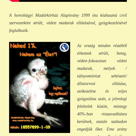
A hortobágyi Madárkórház Alapítvány 1999 óta közhasznú civil
szervezetként sérült, védett madarak ellátásával, gyógykezelésével
foglalkozik.
Az ország minden részéből
érkeznek sérült, beteg,
védett-fokozottan védett
madarak, melyek /
túlnyomórészt sebészeti/
állatorvosi ellátása,
utókezelése és teljes
gyógyulása után, a jelenlegi
feltételek között, min
tegy
40%-ban visszavadításra
kerülnek, ezután szabadon
engedjük őket. Eme arány