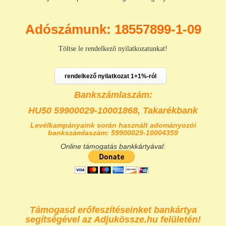
Adószámunk: 18557899-1-09
Töltse le rendelkező nyilatkozatunkat!
rendelkező nyilatkozat 1+1%-ról
Bankszámlaszám:
HU50 59900029-10001868,
Takarékbank
Levélkampányaink során használt adományozói
bankszámlaszám: 59900029-10004359
Online támogatás bankkártyával:
Támogasd erőfeszítéseinket bankártya
segítségével az Adjukössze.hu felületén!