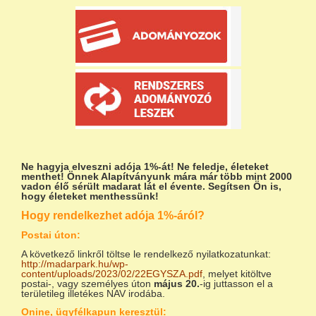
Ne hagyja elveszni adója 1%-át!
Ne feledje, életeket
menthet! Önnek Alapítványunk mára már több mint 2000
vadon élő sérült madarat lát el évente. Segítsen Ön is,
hogy életeket menthessünk!
Hogy rendelkezhet adója 1%-áról?
Postai úton:
A következő linkről töltse le rendelkező nyilatkozatunkat:
http://madarpark.hu/wp-
content/uploads/2023/02/22EGYSZA.pdf
, melyet kitöltve
postai-, vagy személyes úton
május 20.
-ig juttasson el a
területileg illetékes NAV irodába.
Onine, ügyfélkapun keresztül: