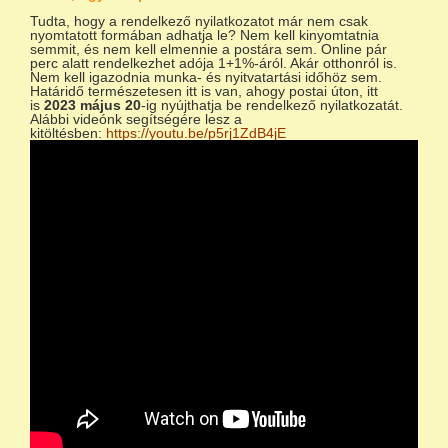
Tudta, hogy a rendelkező nyilatkozatot már nem csak
nyomtatott formában adhatja le? Nem kell kinyomtatnia
semmit, és nem kell elmennie a postára sem. Online pár
perc alatt rendelkezhet adója 1+1%-áról. Akár otthonról is.
Nem kell igazodnia munka- és nyitvatartási időhöz sem.
Határidő természetesen itt is van, ahogy postai úton, itt
is
2023 május 20
-ig nyújthatja be rendelkező nyilatkozatát.
Alábbi videónk segítségére lesz a
kitöltésben:
https://youtu.be/p5rj1ZdB4jE