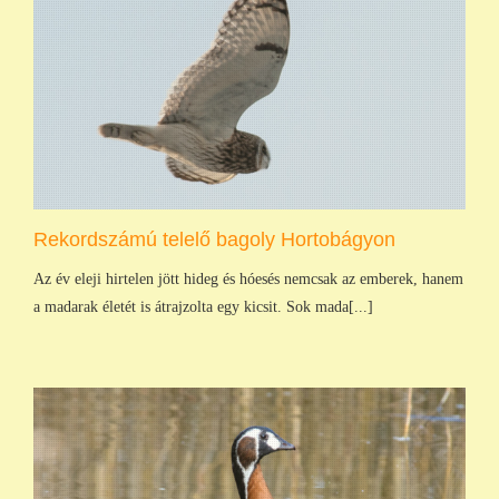
Rekordszámú telelő bagoly Hortobágyon
Az év eleji hirtelen jött hideg és hóesés nemcsak az emberek, hanem
a madarak életét is átrajzolta egy kicsit. Sok mada[...]