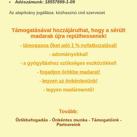
Adószámunk:
18557899-1-09
Az alapítvány jogállása: közhasznú civil szervezet
Támogatásával hozzájárulhat, hogy a sérült
madarak újra repülhessenek!
-
támogassa őket adó 1 % nyilatkozatával!
- adományokkal!
- a gyógyításhoz szükséges eszközökkel!
-
fogadjon örökbe madarat!
-
legyen az önkéntesünk!
- legyen madármentő!
Tovább:
Örökbefogadás
-
Önkéntes munka
-
Támogatóink
-
Partnereink