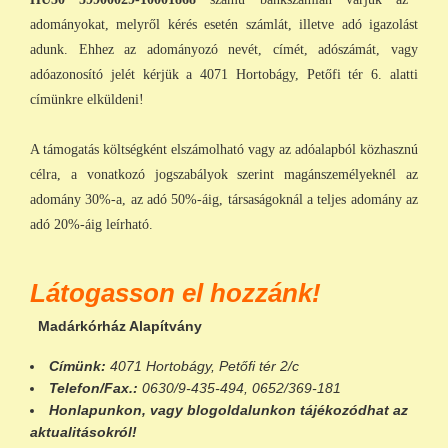
adományokat, melyről kérés esetén számlát, illetve adó igazolást
adunk. Ehhez az adományozó nevét, címét, adószámát, vagy
adóazonosító jelét kérjük a 4071 Hortobágy, Petőfi tér 6. alatti
címünkre elküldeni!
A támogatás költségként elszámolható vagy az adóalapból közhasznú
célra, a vonatkozó jogszabályok szerint magánszemélyeknél az
adomány 30%-a, az adó 50%-áig, társaságoknál a teljes adomány az
adó 20%-áig leírható.
Látogasson el hozzánk!
Madárkórház Alapítvány
Címünk:
4071 Hortobágy, Petőfi tér 2/c
Telefon/Fax.:
0630/9-435-494, 0652/369-181
Honlapunkon
, vagy
blogoldalunkon
tájékozódhat az
aktualitásokról!