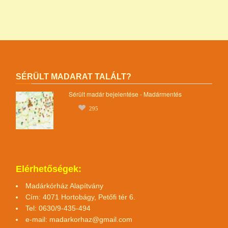
egyesület magyar madármentők alapítvány
SÉRÜLT MADARAT TALÁLT?
Sérült madár bejelentése - Madármentés
295
Elérhetőségek:
Madárkórház Alapítvány
Cím: 4071 Hortobágy, Petőfi tér 6.
Tel: 0630/9-435-494
e-mail:
madarkorhaz@gmail.com