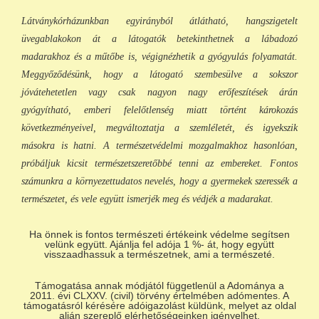
Látványkórházunkban egyirányból átlátható, hangszigetelt
üvegablakokon át a látogatók betekinthetnek a lábadozó
madarakhoz és a műtőbe is, végignézhetik a gyógyulás folyamatát.
Meggyőződésünk, hogy a látogató szembesülve a sokszor
jóvátehetetlen vagy csak nagyon nagy erőfeszítések árán
gyógyítható, emberi felelőtlenség miatt történt károkozás
következményeivel, megváltoztatja a szemléletét, és igyekszik
másokra is hatni. A természetvédelmi mozgalmakhoz hasonlóan,
próbáljuk kicsit természetszeretőbbé tenni az embereket. Fontos
számunkra a környezettudatos nevelés, hogy a gyermekek szeressék a
természetet, és vele együtt ismerjék meg és védjék a madarakat.
Ha önnek is fontos természeti értékeink védelme segítsen
velünk együtt. Ajánlja fel adója 1 %- át, hogy együtt
visszaadhassuk a természetnek, ami a természeté.
Támogatása annak módjától függetlenül a Adománya a
2011. évi CLXXV. (civil) törvény értelmében adómentes. A
támogatásról kérésére adóigazolást küldünk, melyet az oldal
alján szereplő elérhetőségeinken igényelhet.