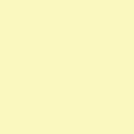
szervezetek non profit szervezetek közhasznú alapítványok
alapítványi adószámok alapítvány adószám közhasznú szervezetek
segítő alapítványok alapítványok támogatása alapítványok adószáma
alapítványok nyilvántartása alapítványok listája 1 alapítványok
bejegyzett alapítványok állatvédő alapítványokalapítványok
adószámai önkéntes programok alapítványok jegyzéke alapítványok
adatai nonprofit szervezetek listája 1 alapítvány alapítványok
működése mentők 1 százalék nonprofit felajánlás nonprofit
szervezetek adószáma madár mentés vadmadárkórház felajánlás
madárkorház adószám madármentők adószám vadmadárkorház
adószám vadmadárkórház adószám mme magyar madártani
egyesület magyar madármentők alapítvány
vadmadárkórház Adó1 ragadozó madár vadmadár önkéntes
szervezetek szja 1 százalék egy szazalek 1 szazalek alapítványi
adószámok 1 felajánlása 1 rendelkező nyilatkozat egy százalék
nyilatkozat alapítvány adószám alapítvány adószáma egy százalék
nyomtatvány civil szervezetek támogatása 1 százalék egyház 1