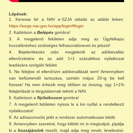
Lépések:
Keresse fel a NAV e-SZJA oldalát az alábbi linken:
https://eszja.nav.gov.hu/app/login/#login
Kattintson a
Belépés
gombra!
A megjelenő felületen adja meg az Ügyfélkapu
hozzáféréshez szükséges felhasználónevet és jelszót!
Bejelentkezés után megjelenik az adóbevallás
ellenőrzésére és az adó 1+1 százalékos nyilatkozat
leadására szolgáló felület.
Ne felejtse el ellenőrizni adóbevallását sem! Amennyiben
van befizetendő tartozása, szintén május 20-ig be kell
fizesse! Ha nem érkezik meg időben az összeg, úgy 1+1%
felajánlását is tárgytalannak tekinti a NAV.
Kattintson a
Nyilatkozom
gombra!
A megjelenő felületen nyissa le a kis nyíllal a rendelkező
nyilatkozatot!
Az adóazonosító jelét a rendszer automatikusan kitölti.
Amennyiben szeretné, hogy kilétét mi is megtudjuk, pipálja
ki a
hozzájárulok
mezőt, majd adja meg nevét, levelezési-