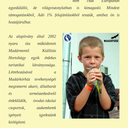
nem csak Európában
egyedülálló, de világviszonylatban is kimagasló. Mindezt
támogatásokból, Adó 1% felajánlásokból tess
zük, a
mihez ön is
hozzájárulhat.
Az alapítvány által 2002
nyara óta működtetett
Madármentő Kiállítás
Hortobágy egyik érdekes
turisztikai látványossága
.
Létrehozásával a
Madárkórház tevékenységét
megismerni akaró, állatbarát
és természetkedvelő
érdeklődők, óvodai-iskolai
csoportok, szakemberek
igényeit igyekszünk
kielégíteni.