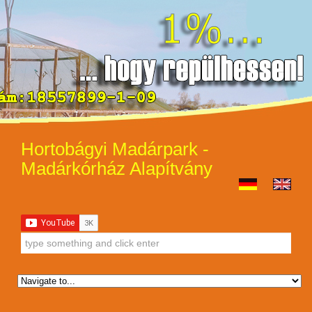
Hortobágyi Madárpark -
Madárkórház Alapítvány