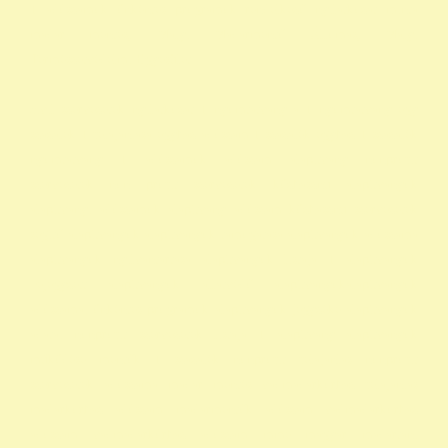
1 adószámok önkéntes programok rendelkező nyilatkozat minta
madár mentés, Mályi Madármentő Állomás, Mályi
Természetvédelmi Egyesület
civil szervezetek nyilatkozat 1 nyomtatvány a 1 nyomtatvány egy
szazalek 1 felajánlása egyház adószám 1 százalék egyház 1 százalék
nyomtatvány 1 adószámok adószám alapitvany nonprofit
szervezetek non profit szervezetek közhasznú alapítványok
alapítványi adószámok alapítvány adószám közhasznú szervezetek
segítő alapítványok alapítványok támogatása alapítványok adószáma
alapítványok nyilvántartása alapítványok listája 1 alapítványok
bejegyzett alapítványok állatvédő alapítványokalapítványok
adószámai önkéntes programok alapítványok jegyzéke alapítványok
adatai nonprofit szervezetek listája 1 alapítvány alapítványok
működése mentők 1 százalék nonprofit felajánlás nonprofit
szervezetek adószáma madár mentés vadmadárkórház felajánlás
madárkorház adószám madármentők adószám vadmadárkorház
adószám vadmadárkórház adószám mme magyar madártani