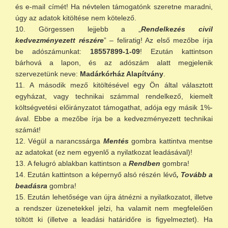
és e-mail címét! Ha névtelen támogatónk szeretne maradni,
úgy az adatok kitöltése nem kötelező.
Görgessen lejjebb a „
Rendelkezés civil
kedvezményezett részére
” – feliratig! Az első mezőbe írja
be adószámunkat:
18557899-1-09
! Ezután kattintson
bárhová a lapon, és az adószám alatt megjelenik
szervezetünk neve:
Madárkórház Alapítvány
.
A második mező kitöltésével egy Ön által választott
egyházat, vagy technikai számmal rendelkező, kiemelt
költségvetési előirányzatot támogathat, adója egy másik 1%-
ával. Ebbe a mezőbe írja be a kedvezményezett technikai
számát!
Végül a narancssárga
Mentés
gombra kattintva mentse
az adatokat (ez nem egyenlő a nyilatkozat leadásával)!
A felugró ablakban kattintson a
Rendben
gombra!
Ezután kattintson a képernyő alsó részén lévő
, Tovább a
beadásra
gombra!
Ezután lehetősége van újra átnézni a nyilatkozatot, illetve
a rendszer üzenetekkel jelzi, ha valamit nem megfelelően
töltött ki (illetve a leadási határidőre is figyelmeztet). Ha