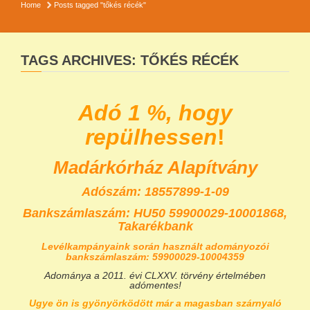
Home
Posts tagged "tőkés récék"
TAGS ARCHIVES: TŐKÉS RÉCÉK
Adó 1 %, hogy
repülhessen
!
Madárkórház Alapítvány
Adószám: 18557899-1-09
Bankszámlaszám:
HU50 59900029-10001868,
Takarékbank
Levélkampányaink során használt adományozói
bankszámlaszám: 59900029-10004359
Adománya a 2011. évi CLXXV. törvény értelmében
adómentes!
Ugye ön is gyönyörködött már a magasban szárnyaló