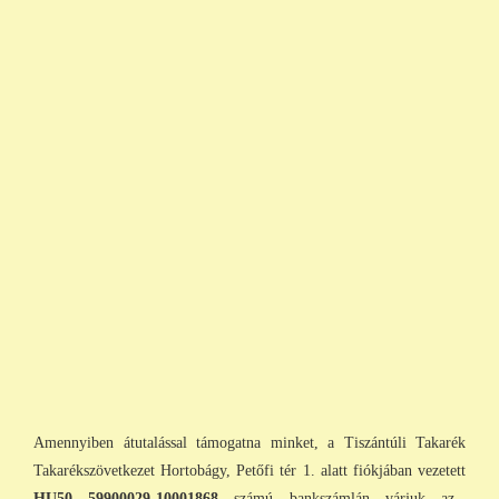
Amennyiben átutalással támogatna minket, a Tiszántúli Takarék
Takarékszövetkezet Hortobágy, Petőfi tér 1. alatt fiókjában vezetett
HU50 59900029-10001868
számú bankszámlán várjuk az