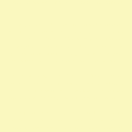
százalék nyomtatvány alapítványok adószáma civil szervezetek
listája
személyi jövedelemadó 1 százalék civil szervezetek nyilvántartása
civil szervezetek fogalma civil szervezet fogalma 1 nyilatkozat
nyomtatvány 1 adószámok önkéntes programok közhasznú
alapítványok listája kedvezményezett technikai száma rendelkező
nyilatkozat minta madár mentés 1 -os nyilatkozat nyomtatvány civil
szervezet kereső 1 rendelkező nyilatkozat minta vadmadárkórház 1
állat madár gyógyítás rendelkező nyilatkozat Hortobágy
madármentés adószám 1 repül alapítvány gyermek egyházak 1
természetvédelem állatvédő civil szervezetek szja 1 civil szervezet
ragadozó madár vadmadár szja 1 százalék egy szazalek 1 szazalek
alapítványi adószámok 1 felajánlása 1 rendelkező nyilatkozat
alapítvány adószám alapítvány adószáma 1 százalék egyház 1
százalék nyomtatvány alapítványok adószáma állatvédő alapítványok