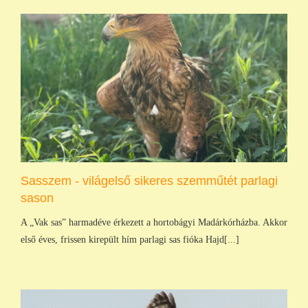
Sasszem - világelső sikeres szemműtét parlagi
sason
A „Vak sas” harmadéve érkezett a hortobágyi Madárkórházba. Akkor
első éves, frissen kirepült hím parlagi sas fióka Hajd[...]