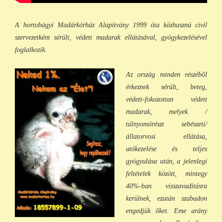
A hortobágyi Madárkórház Alapítvány 1999 óta közhasznú civil
szervezetként sérült, védett madarak ellátásával, gyógykezelésével
foglalkozik.
Az ország minden részéből
érkeznek sérült, beteg,
védett-fokozottan védett
madarak, melyek /
túlnyomórészt sebészeti/
állatorvosi ellátása,
utókezelése és teljes
gyógyulása után, a jelenlegi
feltételek között, min
tegy
40%-ban visszavadításra
kerülnek, ezután szabadon
engedjük őket. Eme arány