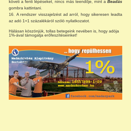
követi a fenti lépéseket, nincs más teendője, mint a
Beadás
gombra kattintani.
A rendszer visszajelzést ad arról, hogy sikeresen leadta
az adó 1+1 százalékáról szóló nyilatkozatot.
Hálásan köszönjük, tollas betegeink nevében is, hogy adója
1%-ával támogatja erőfeszítéseinket!