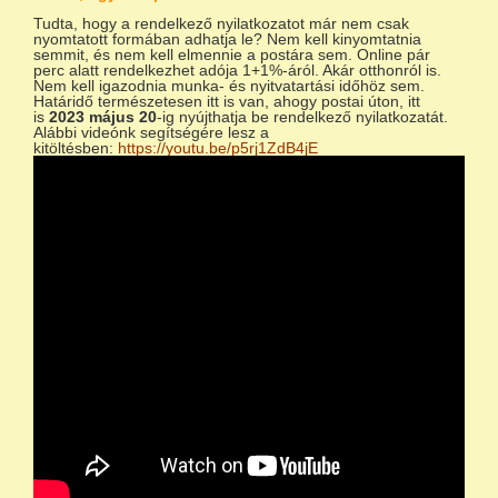
Tudta, hogy a rendelkező nyilatkozatot már nem csak
nyomtatott formában adhatja le? Nem kell kinyomtatnia
semmit, és nem kell elmennie a postára sem. Online pár
perc alatt rendelkezhet adója 1+1%-áról. Akár otthonról is.
Nem kell igazodnia munka- és nyitvatartási időhöz sem.
Határidő természetesen itt is van, ahogy postai úton, itt
is
2023 május 20
-ig nyújthatja be rendelkező nyilatkozatát.
Alábbi videónk segítségére lesz a
kitöltésben:
https://youtu.be/p5rj1ZdB4jE