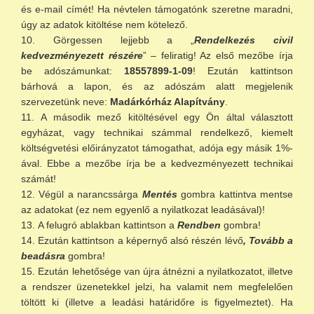
és e-mail címét! Ha névtelen támogatónk szeretne maradni,
úgy az adatok kitöltése nem kötelező.
Görgessen lejjebb a „
Rendelkezés civil
kedvezményezett részére
” – feliratig! Az első mezőbe írja
be adószámunkat:
18557899-1-09
! Ezután kattintson
bárhová a lapon, és az adószám alatt megjelenik
szervezetünk neve:
Madárkórház Alapítvány
.
A második mező kitöltésével egy Ön által választott
egyházat, vagy technikai számmal rendelkező, kiemelt
költségvetési előirányzatot támogathat, adója egy másik 1%-
ával. Ebbe a mezőbe írja be a kedvezményezett technikai
számát!
Végül a narancssárga
Mentés
gombra kattintva mentse
az adatokat (ez nem egyenlő a nyilatkozat leadásával)!
A felugró ablakban kattintson a
Rendben
gombra!
Ezután kattintson a képernyő alsó részén lévő
, Tovább a
beadásra
gombra!
Ezután lehetősége van újra átnézni a nyilatkozatot, illetve
a rendszer üzenetekkel jelzi, ha valamit nem megfelelően
töltött ki (illetve a leadási határidőre is figyelmeztet). Ha