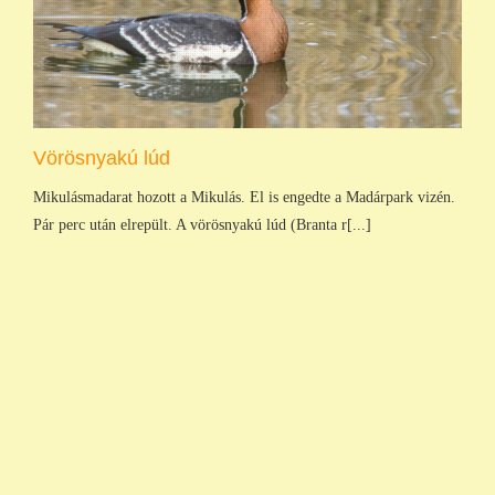
Vörösnyakú lúd
Mikulásmadarat hozott a Mikulás. El is engedte a Madárpark vizén.
Pár perc után elrepült. A vörösnyakú lúd (Branta r[...]