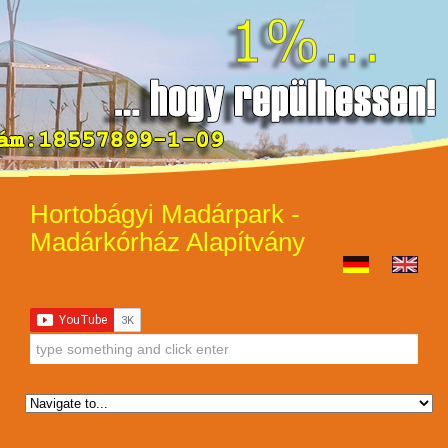
Hortobágyi Madárpark -
Madárkórház Alapítvány