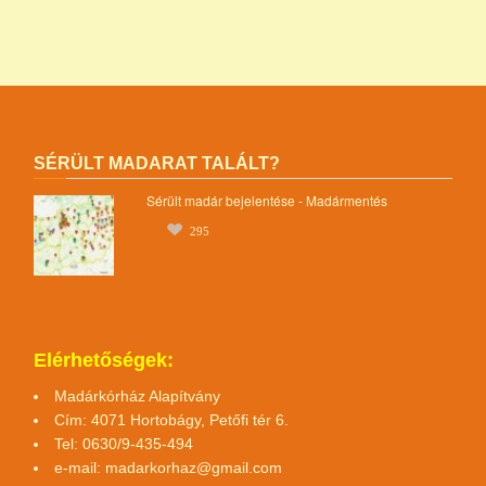
egyesület magyar madármentők alapítvány
SÉRÜLT MADARAT TALÁLT?
Sérült madár bejelentése - Madármentés
295
Elérhetőségek:
Madárkórház Alapítvány
Cím: 4071 Hortobágy, Petőfi tér 6.
Tel: 0630/9-435-494
e-mail:
madarkorhaz@gmail.com