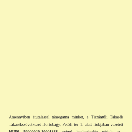
Amennyiben átutalással támogatna minket, a Tiszántúli Takarék
Takarékszövetkezet Hortobágy, Petőfi tér 1. alatt fiókjában vezetett
HU50 59900029-10001868
számú bankszámlán várjuk az