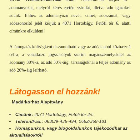
adományokat, melyről kérés esetén számlát, illetve adó igazolást
adunk. Ehhez az adományozó nevét, címét, adószámát, vagy
adóazonosító jelét kérjük a 4071 Hortobágy, Petőfi tér 6. alatti
címünkre elküldeni!
A támogatás költségként elszámolható vagy az adóalapból közhasznú
célra, a vonatkozó jogszabályok szerint magánszemélyeknél az
adomány 30%-a, az adó 50%-áig, társaságoknál a teljes adomány az
adó 20%-áig leírható.
Látogasson el hozzánk!
Madárkórház Alapítvány
Címünk:
4071 Hortobágy, Petőfi tér 2/c
Telefon/Fax.:
0630/9-435-494, 0652/369-181
Honlapunkon
, vagy
blogoldalunkon
tájékozódhat az
aktualitásokról!