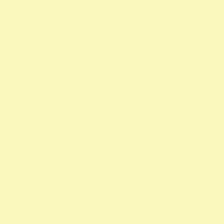
százalék nyomtatvány alapítványok adószáma civil szervezetek
listája
személyi jövedelemadó 1 százalék civil szervezetek nyilvántartása
civil szervezetek fogalma civil szervezet fogalma 1 nyilatkozat
nyomtatvány 1 adószámok önkéntes programok közhasznú
alapítványok listája kedvezményezett technikai száma rendelkező
nyilatkozat minta madár mentés 1 -os nyilatkozat nyomtatvány civil
szervezet kereső 1 rendelkező nyilatkozat minta vadmadárkórház 1
állat madár gyógyítás rendelkező nyilatkozat Hortobágy
madármentés adószám 1 repül alapítvány gyermek egyházak 1
természetvédelem állatvédő civil szervezetek szja 1 civil szervezet
ragadozó madár vadmadár szja 1 százalék egy szazalek 1 szazalek
alapítványi adószámok 1 felajánlása 1 rendelkező nyilatkozat
alapítvány adószám alapítvány adószáma 1 százalék egyház 1
százalék nyomtatvány alapítványok adószáma állatvédő alapítványok