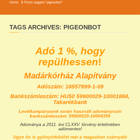
Home
Posts tagged "pigeonbot"
TAGS ARCHIVES: PIGEONBOT
Adó 1 %, hogy
repülhessen
!
Madárkórház Alapítvány
Adószám: 18557899-1-09
Bankszámlaszám:
HU50 59900029-10001868,
Takarékbank
Levélkampányaink során használt adományozói
bankszámlaszám: 59900029-10004359
Adománya a 2011. évi CLXXV. törvény értelmében
adómentes!
Ugye ön is gyönyörködött már a magasban szárnyaló