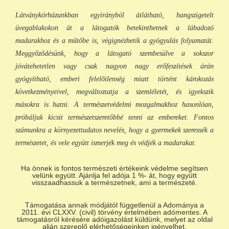
Látványkórházunkban egyirányból átlátható, hangszigetelt
üvegablakokon át a látogatók betekinthetnek a lábadozó
madarakhoz és a műtőbe is, végignézhetik a gyógyulás folyamatát.
Meggyőződésünk, hogy a látogató szembesülve a sokszor
jóvátehetetlen vagy csak nagyon nagy erőfeszítések árán
gyógyítható, emberi felelőtlenség miatt történt károkozás
következményeivel, megváltoztatja a szemléletét, és igyekszik
másokra is hatni. A természetvédelmi mozgalmakhoz hasonlóan,
próbáljuk kicsit természetszeretőbbé tenni az embereket. Fontos
számunkra a környezettudatos nevelés, hogy a gyermekek szeressék a
természetet, és vele együtt ismerjék meg és védjék a madarakat.
Ha önnek is fontos természeti értékeink védelme segítsen
velünk együtt. Ajánlja fel adója 1 %- át, hogy együtt
visszaadhassuk a természetnek, ami a természeté.
Támogatása annak módjától függetlenül a Adománya a
2011. évi CLXXV. (civil) törvény értelmében adómentes. A
támogatásról kérésére adóigazolást küldünk, melyet az oldal
alján szereplő elérhetőségeinken igényelhet.