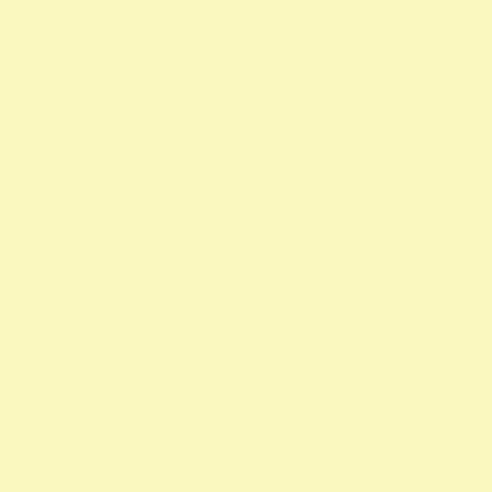
szervezetek non profit szervezetek közhasznú alapítványok
alapítványi adószámok alapítvány adószám közhasznú szervezetek
segítő alapítványok alapítványok támogatása alapítványok adószáma
alapítványok nyilvántartása alapítványok listája 1 alapítványok
bejegyzett alapítványok állatvédő alapítványokalapítványok
adószámai önkéntes programok alapítványok jegyzéke alapítványok
adatai nonprofit szervezetek listája 1 alapítvány alapítványok
működése mentők 1 százalék nonprofit felajánlás nonprofit
szervezetek adószáma madár mentés vadmadárkórház felajánlás
madárkorház adószám madármentők adószám vadmadárkorház
adószám vadmadárkórház adószám mme magyar madártani
egyesület magyar madármentők alapítvány
vadmadárkórház Adó1 ragadozó madár vadmadár önkéntes
szervezetek szja 1 százalék egy szazalek 1 szazalek alapítványi
adószámok 1 felajánlása 1 rendelkező nyilatkozat egy százalék
nyilatkozat alapítvány adószám alapítvány adószáma egy százalék
nyomtatvány civil szervezetek támogatása 1 százalék egyház 1