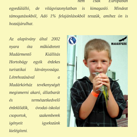
nem csak Európában
egyedülálló, de világviszonylatban is kimagasló. Mindezt
támogatásokból, Adó 1% felajánlásokból tess
zük, a
mihez ön is
hozzájárulhat.
Az alapítvány által 2002
nyara óta működtetett
Madármentő Kiállítás
Hortobágy egyik érdekes
turisztikai látványossága
.
Létrehozásával a
Madárkórház tevékenységét
megismerni akaró, állatbarát
és természetkedvelő
érdeklődők, óvodai-iskolai
csoportok, szakemberek
igényeit igyekszünk
kielégíteni.