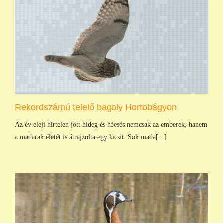
Rekordszámú telelő bagoly Hortobágyon
Az év eleji hirtelen jött hideg és hóesés nemcsak az emberek, hanem
a madarak életét is átrajzolta egy kicsit. Sok mada[...]