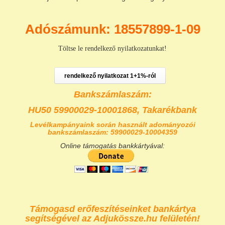
Adószámunk: 18557899-1-09
Töltse le rendelkező nyilatkozatunkat!
rendelkező nyilatkozat 1+1%-ról
Bankszámlaszám:
HU50 59900029-10001868,
Takarékbank
Levélkampányaink során használt adományozói
bankszámlaszám: 59900029-10004359
Online támogatás bankkártyával:
Támogasd erőfeszítéseinket bankártya
segítségével az Adjukössze.hu felületén!