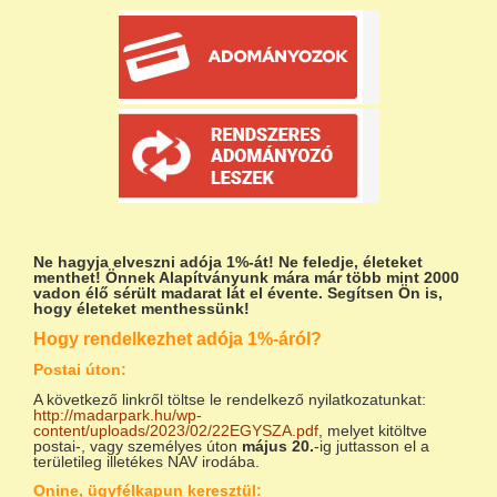
Ne hagyja elveszni adója 1%-át!
Ne feledje, életeket
menthet! Önnek Alapítványunk mára már több mint 2000
vadon élő sérült madarat lát el évente. Segítsen Ön is,
hogy életeket menthessünk!
Hogy rendelkezhet adója 1%-áról?
Postai úton:
A következő linkről töltse le rendelkező nyilatkozatunkat:
http://madarpark.hu/wp-
content/uploads/2023/02/22EGYSZA.pdf
, melyet kitöltve
postai-, vagy személyes úton
május 20.
-ig juttasson el a
területileg illetékes NAV irodába.
Onine, ügyfélkapun keresztül: