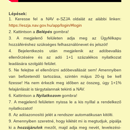
Lépések:
Keresse fel a NAV e-SZJA oldalát az alábbi linken:
https://eszja.nav.gov.hu/app/login/#login
Kattintson a
Belépés
gombra!
A megjelenő felületen adja meg az Ügyfélkapu
hozzáféréshez szükséges felhasználónevet és jelszót!
Bejelentkezés után megjelenik az adóbevallás
ellenőrzésére és az adó 1+1 százalékos nyilatkozat
leadására szolgáló felület.
Ne felejtse el ellenőrizni adóbevallását sem! Amennyiben
van befizetendő tartozása, szintén május 20-ig be kell
fizesse! Ha nem érkezik meg időben az összeg, úgy 1+1%
felajánlását is tárgytalannak tekinti a NAV.
Kattintson a
Nyilatkozom
gombra!
A megjelenő felületen nyissa le a kis nyíllal a rendelkező
nyilatkozatot!
Az adóazonosító jelét a rendszer automatikusan kitölti.
Amennyiben szeretné, hogy kilétét mi is megtudjuk, pipálja
ki a
hozzájárulok
mezőt, majd adja meg nevét, levelezési-