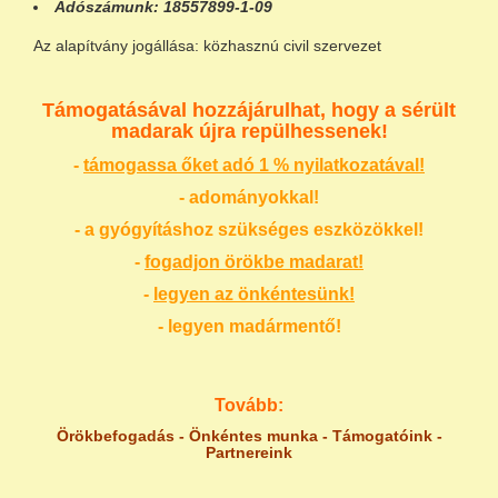
Adószámunk:
18557899-1-09
Az alapítvány jogállása: közhasznú civil szervezet
Támogatásával hozzájárulhat, hogy a sérült
madarak újra repülhessenek!
-
támogassa őket adó 1 % nyilatkozatával!
- adományokkal!
- a gyógyításhoz szükséges eszközökkel!
-
fogadjon örökbe madarat!
-
legyen az önkéntesünk!
- legyen madármentő!
Tovább:
Örökbefogadás
-
Önkéntes munka
-
Támogatóink
-
Partnereink