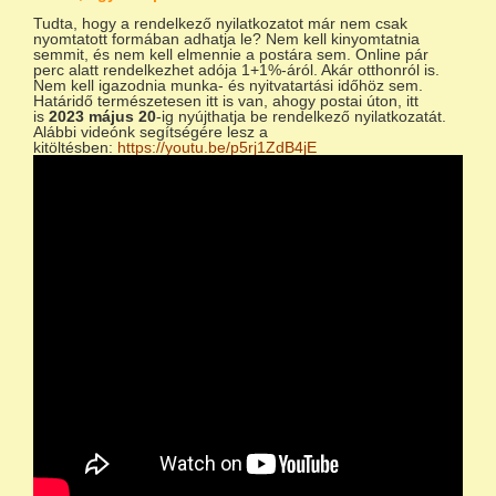
Tudta, hogy a rendelkező nyilatkozatot már nem csak
nyomtatott formában adhatja le? Nem kell kinyomtatnia
semmit, és nem kell elmennie a postára sem. Online pár
perc alatt rendelkezhet adója 1+1%-áról. Akár otthonról is.
Nem kell igazodnia munka- és nyitvatartási időhöz sem.
Határidő természetesen itt is van, ahogy postai úton, itt
is
2023 május 20
-ig nyújthatja be rendelkező nyilatkozatát.
Alábbi videónk segítségére lesz a
kitöltésben:
https://youtu.be/p5rj1ZdB4jE