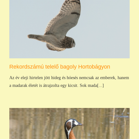
Rekordszámú telelő bagoly Hortobágyon
Az év eleji hirtelen jött hideg és hóesés nemcsak az emberek, hanem
a madarak életét is átrajzolta egy kicsit. Sok mada[...]