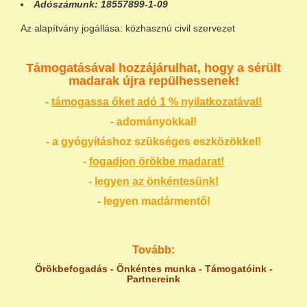
Adószámunk:
18557899-1-09
Az alapítvány jogállása: közhasznú civil szervezet
Támogatásával hozzájárulhat, hogy a sérült
madarak újra repülhessenek!
-
támogassa őket adó 1 % nyilatkozatával!
- adományokkal!
- a gyógyításhoz szükséges eszközökkel!
-
fogadjon örökbe madarat!
-
legyen az önkéntesünk!
- legyen madármentő!
Tovább:
Örökbefogadás
-
Önkéntes munka
-
Támogatóink
-
Partnereink