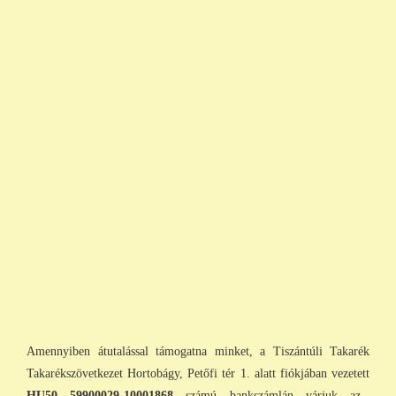
Amennyiben átutalással támogatna minket, a Tiszántúli Takarék
Takarékszövetkezet Hortobágy, Petőfi tér 1. alatt fiókjában vezetett
HU50 59900029-10001868
számú bankszámlán várjuk az