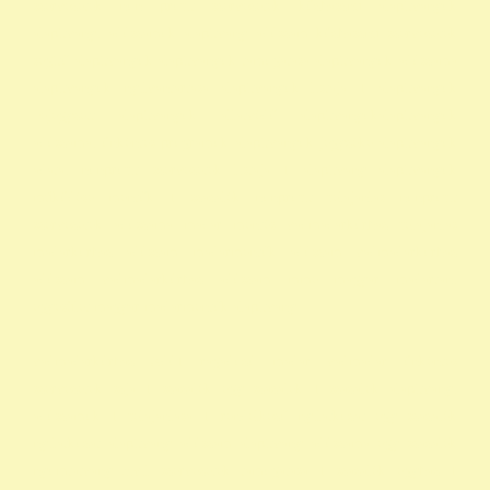
szervezetek non profit szervezetek közhasznú alapítványok
alapítványi adószámok alapítvány adószám közhasznú szervezetek
segítő alapítványok alapítványok támogatása alapítványok adószáma
alapítványok nyilvántartása alapítványok listája 1 alapítványok
bejegyzett alapítványok állatvédő alapítványokalapítványok
adószámai önkéntes programok alapítványok jegyzéke alapítványok
adatai nonprofit szervezetek listája 1 alapítvány alapítványok
működése mentők 1 százalék nonprofit felajánlás nonprofit
szervezetek adószáma madár mentés vadmadárkórház felajánlás
madárkorház adószám madármentők adószám vadmadárkorház
adószám vadmadárkórház adószám mme magyar madártani
egyesület magyar madármentők alapítvány
vadmadárkórház Adó1 ragadozó madár vadmadár önkéntes
szervezetek szja 1 százalék egy szazalek 1 szazalek alapítványi
adószámok 1 felajánlása 1 rendelkező nyilatkozat egy százalék
nyilatkozat alapítvány adószám alapítvány adószáma egy százalék
nyomtatvány civil szervezetek támogatása 1 százalék egyház 1