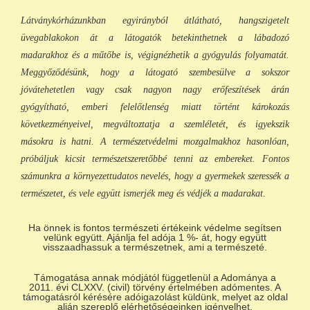
Látványkórházunkban egyirányból átlátható, hangszigetelt
üvegablakokon át a látogatók betekinthetnek a lábadozó
madarakhoz és a műtőbe is, végignézhetik a gyógyulás folyamatát.
Meggyőződésünk, hogy a látogató szembesülve a sokszor
jóvátehetetlen vagy csak nagyon nagy erőfeszítések árán
gyógyítható, emberi felelőtlenség miatt történt károkozás
következményeivel, megváltoztatja a szemléletét, és igyekszik
másokra is hatni. A természetvédelmi mozgalmakhoz hasonlóan,
próbáljuk kicsit természetszeretőbbé tenni az embereket. Fontos
számunkra a környezettudatos nevelés, hogy a gyermekek szeressék a
természetet, és vele együtt ismerjék meg és védjék a madarakat.
Ha önnek is fontos természeti értékeink védelme segítsen
velünk együtt. Ajánlja fel adója 1 %- át, hogy együtt
visszaadhassuk a természetnek, ami a természeté.
Támogatása annak módjától függetlenül a Adománya a
2011. évi CLXXV. (civil) törvény értelmében adómentes. A
támogatásról kérésére adóigazolást küldünk, melyet az oldal
alján szereplő elérhetőségeinken igényelhet.