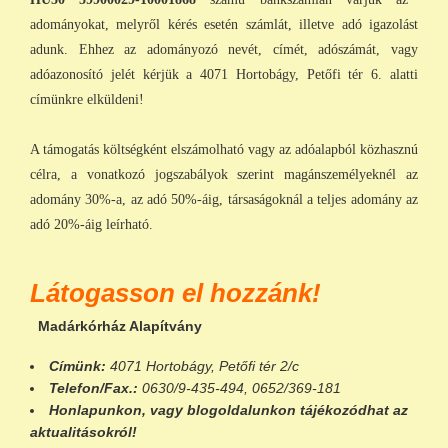
adományokat, melyről kérés esetén számlát, illetve adó igazolást
adunk. Ehhez az adományozó nevét, címét, adószámát, vagy
adóazonosító jelét kérjük a 4071 Hortobágy, Petőfi tér 6. alatti
címünkre elküldeni!
A támogatás költségként elszámolható vagy az adóalapból közhasznú
célra, a vonatkozó jogszabályok szerint magánszemélyeknél az
adomány 30%-a, az adó 50%-áig, társaságoknál a teljes adomány az
adó 20%-áig leírható.
Látogasson el hozzánk!
Madárkórház Alapítvány
Címünk:
4071 Hortobágy, Petőfi tér 2/c
Telefon/Fax.:
0630/9-435-494, 0652/369-181
Honlapunkon
, vagy
blogoldalunkon
tájékozódhat az
aktualitásokról!