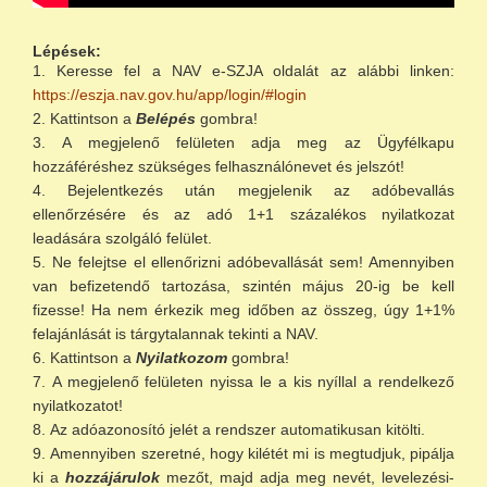
Lépések:
Keresse fel a NAV e-SZJA oldalát az alábbi linken:
https://eszja.nav.gov.hu/app/login/#login
Kattintson a
Belépés
gombra!
A megjelenő felületen adja meg az Ügyfélkapu
hozzáféréshez szükséges felhasználónevet és jelszót!
Bejelentkezés után megjelenik az adóbevallás
ellenőrzésére és az adó 1+1 százalékos nyilatkozat
leadására szolgáló felület.
Ne felejtse el ellenőrizni adóbevallását sem! Amennyiben
van befizetendő tartozása, szintén május 20-ig be kell
fizesse! Ha nem érkezik meg időben az összeg, úgy 1+1%
felajánlását is tárgytalannak tekinti a NAV.
Kattintson a
Nyilatkozom
gombra!
A megjelenő felületen nyissa le a kis nyíllal a rendelkező
nyilatkozatot!
Az adóazonosító jelét a rendszer automatikusan kitölti.
Amennyiben szeretné, hogy kilétét mi is megtudjuk, pipálja
ki a
hozzájárulok
mezőt, majd adja meg nevét, levelezési-