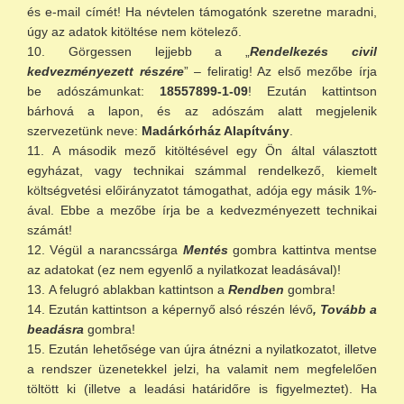
és e-mail címét! Ha névtelen támogatónk szeretne maradni,
úgy az adatok kitöltése nem kötelező.
Görgessen lejjebb a „
Rendelkezés civil
kedvezményezett részére
” – feliratig! Az első mezőbe írja
be adószámunkat:
18557899-1-09
! Ezután kattintson
bárhová a lapon, és az adószám alatt megjelenik
szervezetünk neve:
Madárkórház Alapítvány
.
A második mező kitöltésével egy Ön által választott
egyházat, vagy technikai számmal rendelkező, kiemelt
költségvetési előirányzatot támogathat, adója egy másik 1%-
ával. Ebbe a mezőbe írja be a kedvezményezett technikai
számát!
Végül a narancssárga
Mentés
gombra kattintva mentse
az adatokat (ez nem egyenlő a nyilatkozat leadásával)!
A felugró ablakban kattintson a
Rendben
gombra!
Ezután kattintson a képernyő alsó részén lévő
, Tovább a
beadásra
gombra!
Ezután lehetősége van újra átnézni a nyilatkozatot, illetve
a rendszer üzenetekkel jelzi, ha valamit nem megfelelően
töltött ki (illetve a leadási határidőre is figyelmeztet). Ha