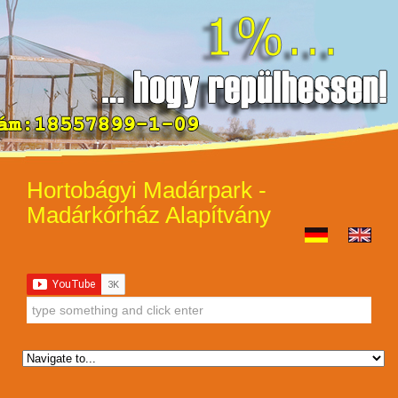
Hortobágyi Madárpark -
Madárkórház Alapítvány