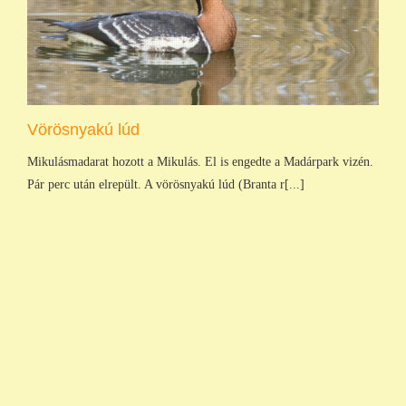
Vörösnyakú lúd
Mikulásmadarat hozott a Mikulás. El is engedte a Madárpark vizén.
Pár perc után elrepült. A vörösnyakú lúd (Branta r[...]