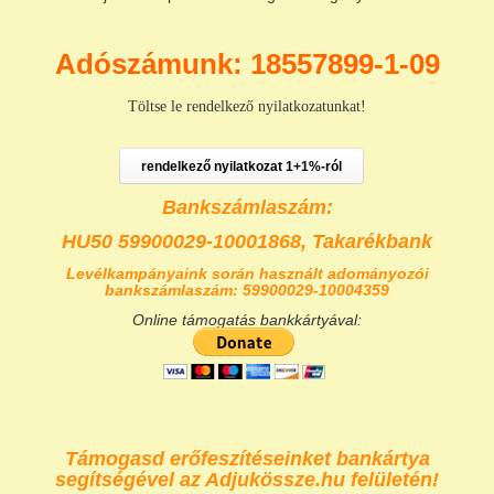
Adószámunk: 18557899-1-09
Töltse le rendelkező nyilatkozatunkat!
rendelkező nyilatkozat 1+1%-ról
Bankszámlaszám:
HU50 59900029-10001868,
Takarékbank
Levélkampányaink során használt adományozói
bankszámlaszám: 59900029-10004359
Online támogatás bankkártyával:
Támogasd erőfeszítéseinket bankártya
segítségével az Adjukössze.hu felületén!