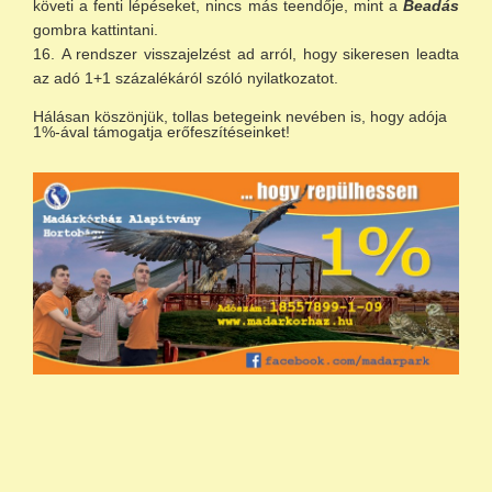
követi a fenti lépéseket, nincs más teendője, mint a
Beadás
gombra kattintani.
A rendszer visszajelzést ad arról, hogy sikeresen leadta
az adó 1+1 százalékáról szóló nyilatkozatot.
Hálásan köszönjük, tollas betegeink nevében is, hogy adója
1%-ával támogatja erőfeszítéseinket!