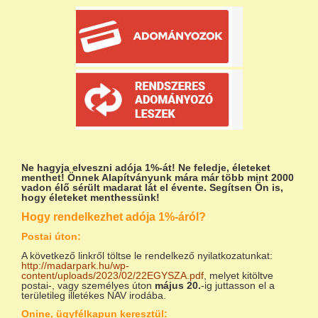
Ne hagyja elveszni adója 1%-át!
Ne feledje, életeket
menthet! Önnek Alapítványunk mára már több mint 2000
vadon élő sérült madarat lát el évente. Segítsen Ön is,
hogy életeket menthessünk!
Hogy rendelkezhet adója 1%-áról?
Postai úton:
A következő linkről töltse le rendelkező nyilatkozatunkat:
http://madarpark.hu/wp-
content/uploads/2023/02/22EGYSZA.pdf
, melyet kitöltve
postai-, vagy személyes úton
május 20.
-ig juttasson el a
területileg illetékes NAV irodába.
Onine, ügyfélkapun keresztül: