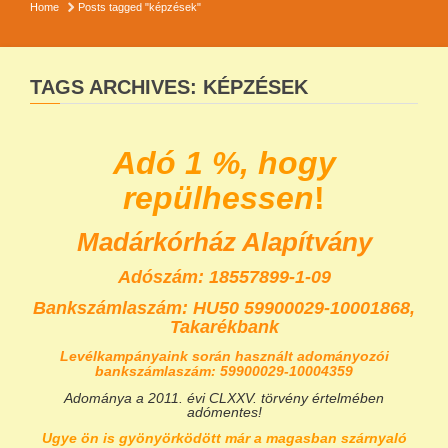
Home
Posts tagged "képzések"
TAGS ARCHIVES: KÉPZÉSEK
Adó 1 %, hogy
repülhessen
!
Madárkórház Alapítvány
Adószám: 18557899-1-09
Bankszámlaszám:
HU50 59900029-10001868,
Takarékbank
Levélkampányaink során használt adományozói
bankszámlaszám: 59900029-10004359
Adománya a 2011. évi CLXXV. törvény értelmében
adómentes!
Ugye ön is gyönyörködött már a magasban szárnyaló