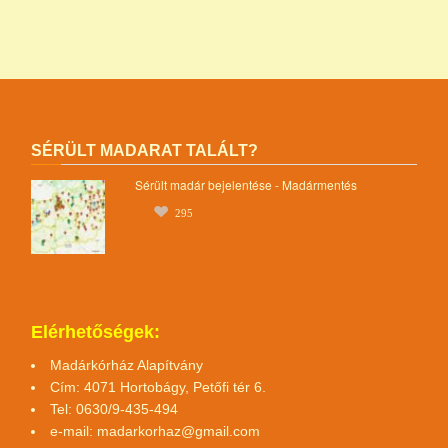
egyesület magyar madármentők alapítvány
SÉRÜLT MADARAT TALÁLT?
Sérült madár bejelentése - Madármentés
295
Elérhetőségek:
Madárkórház Alapítvány
Cím: 4071 Hortobágy, Petőfi tér 6.
Tel: 0630/9-435-494
e-mail:
madarkorhaz@gmail.com