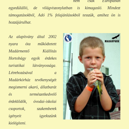
nem csak Európában
egyedülálló, de világviszonylatban is kimagasló. Mindezt
támogatásokból, Adó 1% felajánlásokból tess
zük, a
mihez ön is
hozzájárulhat.
Az alapítvány által 2002
nyara óta működtetett
Madármentő Kiállítás
Hortobágy egyik érdekes
turisztikai látványossága
.
Létrehozásával a
Madárkórház tevékenységét
megismerni akaró, állatbarát
és természetkedvelő
érdeklődők, óvodai-iskolai
csoportok, szakemberek
igényeit igyekszünk
kielégíteni.