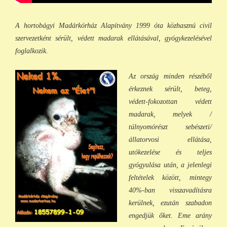
A hortobágyi Madárkórház Alapítvány 1999 óta közhasznú civil
szervezetként sérült, védett madarak ellátásával, gyógykezelésével
foglalkozik.
Az ország minden részéből
érkeznek sérült, beteg,
védett-fokozottan védett
madarak, melyek /
túlnyomórészt sebészeti/
állatorvosi ellátása,
utókezelése és teljes
gyógyulása után, a jelenlegi
feltételek között, min
tegy
40%-ban visszavadításra
kerülnek, ezután szabadon
engedjük őket. Eme arány