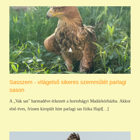
Sasszem - világelső sikeres szemműtét parlagi
sason
A „Vak sas” harmadéve érkezett a hortobágyi Madárkórházba. Akkor
első éves, frissen kirepült hím parlagi sas fióka Hajd[...]