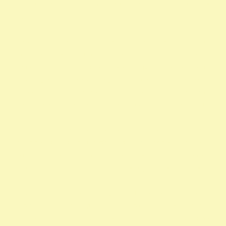
százalék nyomtatvány alapítványok adószáma civil szervezetek
listája
személyi jövedelemadó 1 százalék civil szervezetek nyilvántartása
civil szervezetek fogalma civil szervezet fogalma 1 nyilatkozat
nyomtatvány 1 adószámok önkéntes programok közhasznú
alapítványok listája kedvezményezett technikai száma rendelkező
nyilatkozat minta madár mentés 1 -os nyilatkozat nyomtatvány civil
szervezet kereső 1 rendelkező nyilatkozat minta vadmadárkórház 1
állat madár gyógyítás rendelkező nyilatkozat Hortobágy
madármentés adószám 1 repül alapítvány gyermek egyházak 1
természetvédelem állatvédő civil szervezetek szja 1 civil szervezet
ragadozó madár vadmadár szja 1 százalék egy szazalek 1 szazalek
alapítványi adószámok 1 felajánlása 1 rendelkező nyilatkozat
alapítvány adószám alapítvány adószáma 1 százalék egyház 1
százalék nyomtatvány alapítványok adószáma állatvédő alapítványok