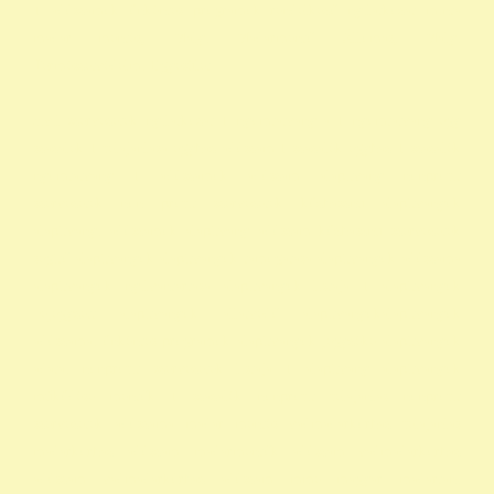
1 adószámok önkéntes programok rendelkező nyilatkozat minta
madár mentés, Mályi Madármentő Állomás, Mályi
Természetvédelmi Egyesület
civil szervezetek nyilatkozat 1 nyomtatvány a 1 nyomtatvány egy
szazalek 1 felajánlása egyház adószám 1 százalék egyház 1 százalék
nyomtatvány 1 adószámok adószám alapitvany nonprofit
szervezetek non profit szervezetek közhasznú alapítványok
alapítványi adószámok alapítvány adószám közhasznú szervezetek
segítő alapítványok alapítványok támogatása alapítványok adószáma
alapítványok nyilvántartása alapítványok listája 1 alapítványok
bejegyzett alapítványok állatvédő alapítványokalapítványok
adószámai önkéntes programok alapítványok jegyzéke alapítványok
adatai nonprofit szervezetek listája 1 alapítvány alapítványok
működése mentők 1 százalék nonprofit felajánlás nonprofit
szervezetek adószáma madár mentés vadmadárkórház felajánlás
madárkorház adószám madármentők adószám vadmadárkorház
adószám vadmadárkórház adószám mme magyar madártani