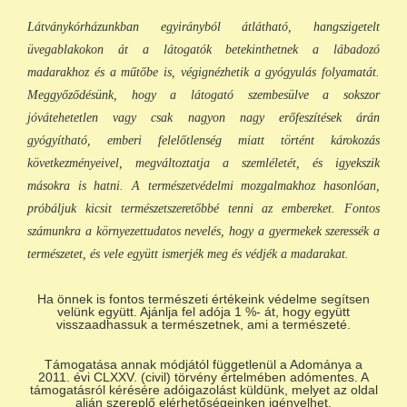
Látványkórházunkban egyirányból átlátható, hangszigetelt
üvegablakokon át a látogatók betekinthetnek a lábadozó
madarakhoz és a műtőbe is, végignézhetik a gyógyulás folyamatát.
Meggyőződésünk, hogy a látogató szembesülve a sokszor
jóvátehetetlen vagy csak nagyon nagy erőfeszítések árán
gyógyítható, emberi felelőtlenség miatt történt károkozás
következményeivel, megváltoztatja a szemléletét, és igyekszik
másokra is hatni. A természetvédelmi mozgalmakhoz hasonlóan,
próbáljuk kicsit természetszeretőbbé tenni az embereket. Fontos
számunkra a környezettudatos nevelés, hogy a gyermekek szeressék a
természetet, és vele együtt ismerjék meg és védjék a madarakat.
Ha önnek is fontos természeti értékeink védelme segítsen
velünk együtt. Ajánlja fel adója 1 %- át, hogy együtt
visszaadhassuk a természetnek, ami a természeté.
Támogatása annak módjától függetlenül a Adománya a
2011. évi CLXXV. (civil) törvény értelmében adómentes. A
támogatásról kérésére adóigazolást küldünk, melyet az oldal
alján szereplő elérhetőségeinken igényelhet.