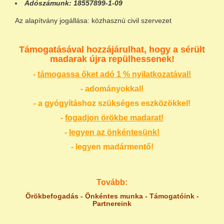
Adószámunk:
18557899-1-09
Az alapítvány jogállása: közhasznú civil szervezet
Támogatásával hozzájárulhat, hogy a sérült
madarak újra repülhessenek!
-
támogassa őket adó 1 % nyilatkozatával!
- adományokkal!
- a gyógyításhoz szükséges eszközökkel!
-
fogadjon örökbe madarat!
-
legyen az önkéntesünk!
- legyen madármentő!
Tovább:
Örökbefogadás
-
Önkéntes munka
-
Támogatóink
-
Partnereink