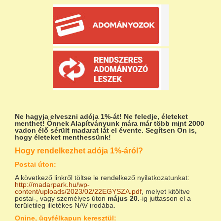
Ne hagyja elveszni adója 1%-át!
Ne feledje, életeket
menthet! Önnek Alapítványunk mára már több mint 2000
vadon élő sérült madarat lát el évente. Segítsen Ön is,
hogy életeket menthessünk!
Hogy rendelkezhet adója 1%-áról?
Postai úton:
A következő linkről töltse le rendelkező nyilatkozatunkat:
http://madarpark.hu/wp-
content/uploads/2023/02/22EGYSZA.pdf
, melyet kitöltve
postai-, vagy személyes úton
május 20.
-ig juttasson el a
területileg illetékes NAV irodába.
Onine, ügyfélkapun keresztül: