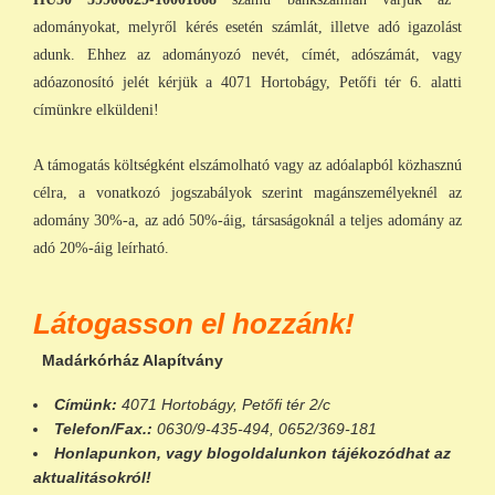
adományokat, melyről kérés esetén számlát, illetve adó igazolást
adunk. Ehhez az adományozó nevét, címét, adószámát, vagy
adóazonosító jelét kérjük a 4071 Hortobágy, Petőfi tér 6. alatti
címünkre elküldeni!
A támogatás költségként elszámolható vagy az adóalapból közhasznú
célra, a vonatkozó jogszabályok szerint magánszemélyeknél az
adomány 30%-a, az adó 50%-áig, társaságoknál a teljes adomány az
adó 20%-áig leírható.
Látogasson el hozzánk!
Madárkórház Alapítvány
Címünk:
4071 Hortobágy, Petőfi tér 2/c
Telefon/Fax.:
0630/9-435-494, 0652/369-181
Honlapunkon
, vagy
blogoldalunkon
tájékozódhat az
aktualitásokról!