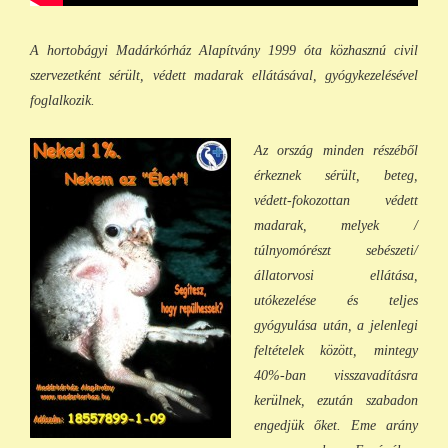
A hortobágyi Madárkórház Alapítvány 1999 óta közhasznú civil
szervezetként sérült, védett madarak ellátásával, gyógykezelésével
foglalkozik.
Az ország minden részéből
érkeznek sérült, beteg,
védett-fokozottan védett
madarak, melyek /
túlnyomórészt sebészeti/
állatorvosi ellátása,
utókezelése és teljes
gyógyulása után, a jelenlegi
feltételek között, min
tegy
40%-ban visszavadításra
kerülnek, ezután szabadon
engedjük őket. Eme arány