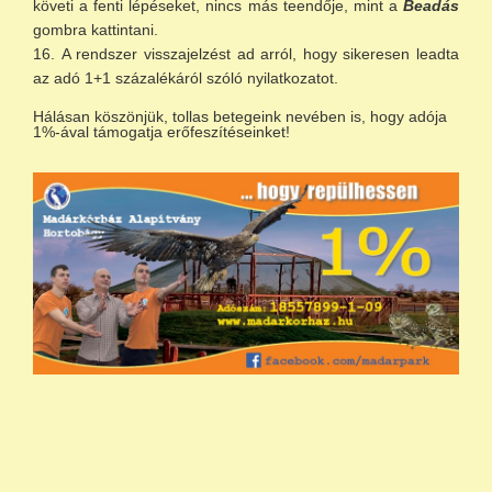
követi a fenti lépéseket, nincs más teendője, mint a
Beadás
gombra kattintani.
A rendszer visszajelzést ad arról, hogy sikeresen leadta
az adó 1+1 százalékáról szóló nyilatkozatot.
Hálásan köszönjük, tollas betegeink nevében is, hogy adója
1%-ával támogatja erőfeszítéseinket!