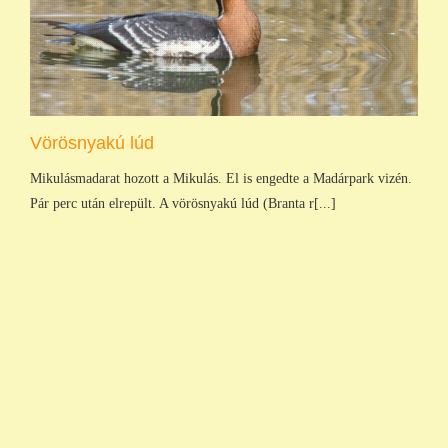
Vörösnyakú lúd
Mikulásmadarat hozott a Mikulás. El is engedte a Madárpark vizén.
Pár perc után elrepült. A vörösnyakú lúd (Branta r[...]