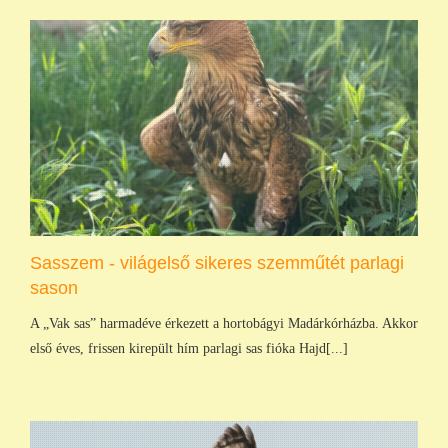
Sasszem - világelső sikeres szemműtét parlagi
sason
A „Vak sas” harmadéve érkezett a hortobágyi Madárkórházba. Akkor
első éves, frissen kirepült hím parlagi sas fióka Hajd[...]