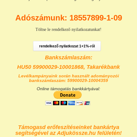
Adószámunk: 18557899-1-09
Töltse le rendelkező nyilatkozatunkat!
rendelkező nyilatkozat 1+1%-ról
Bankszámlaszám:
HU50 59900029-10001868,
Takarékbank
Levélkampányaink során használt adományozói
bankszámlaszám: 59900029-10004359
Online támogatás bankkártyával:
Támogasd erőfeszítéseinket bankártya
segítségével az Adjukössze.hu felületén!