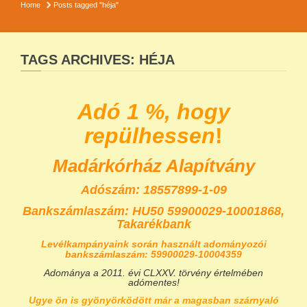
Home
Posts tagged "héja"
TAGS ARCHIVES: HÉJA
Adó 1 %, hogy
repülhessen
!
Madárkórház Alapítvány
Adószám: 18557899-1-09
Bankszámlaszám:
HU50 59900029-10001868,
Takarékbank
Levélkampányaink során használt adományozói
bankszámlaszám: 59900029-10004359
Adománya a 2011. évi CLXXV. törvény értelmében
adómentes!
Ugye ön is gyönyörködött már a magasban szárnyaló