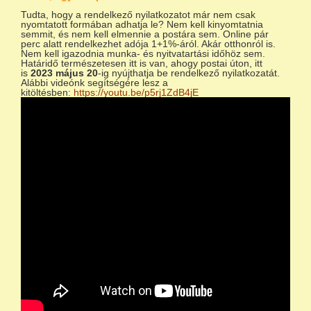
Tudta, hogy a rendelkező nyilatkozatot már nem csak
nyomtatott formában adhatja le? Nem kell kinyomtatnia
semmit, és nem kell elmennie a postára sem. Online pár
perc alatt rendelkezhet adója 1+1%-áról. Akár otthonról is.
Nem kell igazodnia munka- és nyitvatartási időhöz sem.
Határidő természetesen itt is van, ahogy postai úton, itt
is
2023 május 20
-ig nyújthatja be rendelkező nyilatkozatát.
Alábbi videónk segítségére lesz a
kitöltésben:
https://youtu.be/p5rj1ZdB4jE