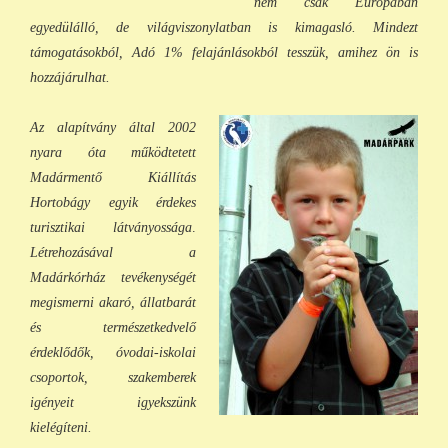
nem csak Európában
egyedülálló, de világviszonylatban is kimagasló. Mindezt
támogatásokból, Adó 1% felajánlásokból tess
zük, a
mihez ön is
hozzájárulhat.
Az alapítvány által 2002
nyara óta működtetett
Madármentő Kiállítás
Hortobágy egyik érdekes
turisztikai látványossága
.
Létrehozásával a
Madárkórház tevékenységét
megismerni akaró, állatbarát
és természetkedvelő
érdeklődők, óvodai-iskolai
csoportok, szakemberek
igényeit igyekszünk
kielégíteni.