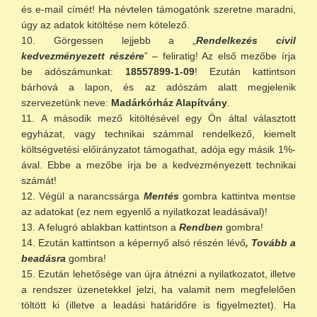
és e-mail címét! Ha névtelen támogatónk szeretne maradni,
úgy az adatok kitöltése nem kötelező.
Görgessen lejjebb a „
Rendelkezés civil
kedvezményezett részére
” – feliratig! Az első mezőbe írja
be adószámunkat:
18557899-1-09
! Ezután kattintson
bárhová a lapon, és az adószám alatt megjelenik
szervezetünk neve:
Madárkórház Alapítvány
.
A második mező kitöltésével egy Ön által választott
egyházat, vagy technikai számmal rendelkező, kiemelt
költségvetési előirányzatot támogathat, adója egy másik 1%-
ával. Ebbe a mezőbe írja be a kedvezményezett technikai
számát!
Végül a narancssárga
Mentés
gombra kattintva mentse
az adatokat (ez nem egyenlő a nyilatkozat leadásával)!
A felugró ablakban kattintson a
Rendben
gombra!
Ezután kattintson a képernyő alsó részén lévő
, Tovább a
beadásra
gombra!
Ezután lehetősége van újra átnézni a nyilatkozatot, illetve
a rendszer üzenetekkel jelzi, ha valamit nem megfelelően
töltött ki (illetve a leadási határidőre is figyelmeztet). Ha