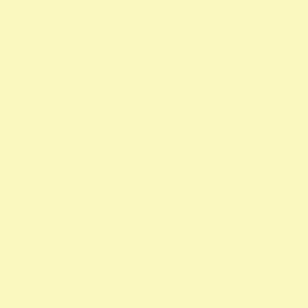
szervezetek non profit szervezetek közhasznú alapítványok
alapítványi adószámok alapítvány adószám közhasznú szervezetek
segítő alapítványok alapítványok támogatása alapítványok adószáma
alapítványok nyilvántartása alapítványok listája 1 alapítványok
bejegyzett alapítványok állatvédő alapítványokalapítványok
adószámai önkéntes programok alapítványok jegyzéke alapítványok
adatai nonprofit szervezetek listája 1 alapítvány alapítványok
működése mentők 1 százalék nonprofit felajánlás nonprofit
szervezetek adószáma madár mentés vadmadárkórház felajánlás
madárkorház adószám madármentők adószám vadmadárkorház
adószám vadmadárkórház adószám mme magyar madártani
egyesület magyar madármentők alapítvány
vadmadárkórház Adó1 ragadozó madár vadmadár önkéntes
szervezetek szja 1 százalék egy szazalek 1 szazalek alapítványi
adószámok 1 felajánlása 1 rendelkező nyilatkozat egy százalék
nyilatkozat alapítvány adószám alapítvány adószáma egy százalék
nyomtatvány civil szervezetek támogatása 1 százalék egyház 1