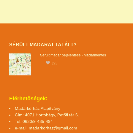
egyesület magyar madármentők alapítvány
SÉRÜLT MADARAT TALÁLT?
Sérült madár bejelentése - Madármentés
295
Elérhetőségek:
Madárkórház Alapítvány
Cím: 4071 Hortobágy, Petőfi tér 6.
Tel: 0630/9-435-494
e-mail:
madarkorhaz@gmail.com