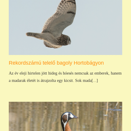
Rekordszámú telelő bagoly Hortobágyon
Az év eleji hirtelen jött hideg és hóesés nemcsak az emberek, hanem
a madarak életét is átrajzolta egy kicsit. Sok mada[...]