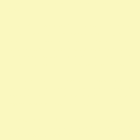
százalék nyomtatvány alapítványok adószáma civil szervezetek
listája
személyi jövedelemadó 1 százalék civil szervezetek nyilvántartása
civil szervezetek fogalma civil szervezet fogalma 1 nyilatkozat
nyomtatvány 1 adószámok önkéntes programok közhasznú
alapítványok listája kedvezményezett technikai száma rendelkező
nyilatkozat minta madár mentés 1 -os nyilatkozat nyomtatvány civil
szervezet kereső 1 rendelkező nyilatkozat minta vadmadárkórház 1
állat madár gyógyítás rendelkező nyilatkozat Hortobágy
madármentés adószám 1 repül alapítvány gyermek egyházak 1
természetvédelem állatvédő civil szervezetek szja 1 civil szervezet
ragadozó madár vadmadár szja 1 százalék egy szazalek 1 szazalek
alapítványi adószámok 1 felajánlása 1 rendelkező nyilatkozat
alapítvány adószám alapítvány adószáma 1 százalék egyház 1
százalék nyomtatvány alapítványok adószáma állatvédő alapítványok