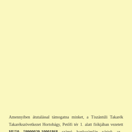
Amennyiben átutalással támogatna minket, a Tiszántúli Takarék
Takarékszövetkezet Hortobágy, Petőfi tér 1. alatt fiókjában vezetett
HU50 59900029-10001868
számú bankszámlán várjuk az