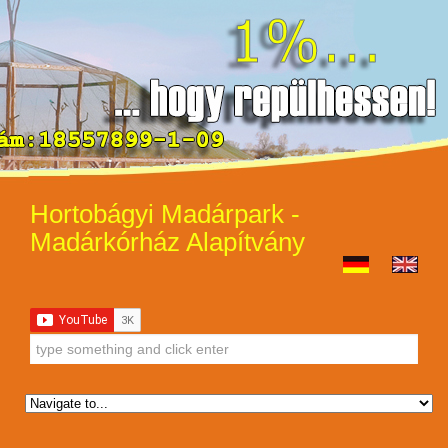
Hortobágyi Madárpark -
Madárkórház Alapítvány