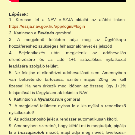
Lépések:
Keresse fel a NAV e-SZJA oldalát az alábbi linken:
https://eszja.nav.gov.hu/app/login/#login
Kattintson a
Belépés
gombra!
A megjelenő felületen adja meg az Ügyfélkapu
hozzáféréshez szükséges felhasználónevet és jelszót!
Bejelentkezés után megjelenik az adóbevallás
ellenőrzésére és az adó 1+1 százalékos nyilatkozat
leadására szolgáló felület.
Ne felejtse el ellenőrizni adóbevallását sem! Amennyiben
van befizetendő tartozása, szintén május 20-ig be kell
fizesse! Ha nem érkezik meg időben az összeg, úgy 1+1%
felajánlását is tárgytalannak tekinti a NAV.
Kattintson a
Nyilatkozom
gombra!
A megjelenő felületen nyissa le a kis nyíllal a rendelkező
nyilatkozatot!
Az adóazonosító jelét a rendszer automatikusan kitölti.
Amennyiben szeretné, hogy kilétét mi is megtudjuk, pipálja
ki a
hozzájárulok
mezőt, majd adja meg nevét, levelezési-