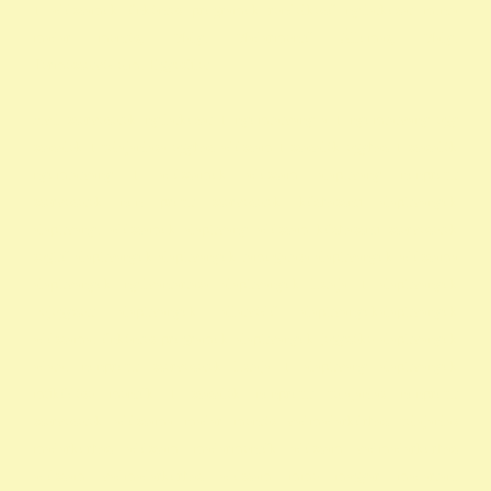
1 adószámok önkéntes programok rendelkező nyilatkozat minta
madár mentés, Mályi Madármentő Állomás, Mályi
Természetvédelmi Egyesület
civil szervezetek nyilatkozat 1 nyomtatvány a 1 nyomtatvány egy
szazalek 1 felajánlása egyház adószám 1 százalék egyház 1 százalék
nyomtatvány 1 adószámok adószám alapitvany nonprofit
szervezetek non profit szervezetek közhasznú alapítványok
alapítványi adószámok alapítvány adószám közhasznú szervezetek
segítő alapítványok alapítványok támogatása alapítványok adószáma
alapítványok nyilvántartása alapítványok listája 1 alapítványok
bejegyzett alapítványok állatvédő alapítványokalapítványok
adószámai önkéntes programok alapítványok jegyzéke alapítványok
adatai nonprofit szervezetek listája 1 alapítvány alapítványok
működése mentők 1 százalék nonprofit felajánlás nonprofit
szervezetek adószáma madár mentés vadmadárkórház felajánlás
madárkorház adószám madármentők adószám vadmadárkorház
adószám vadmadárkórház adószám mme magyar madártani