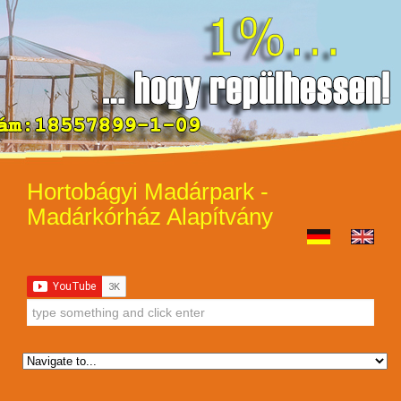
Hortobágyi Madárpark -
Madárkórház Alapítvány