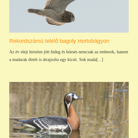
Rekordszámú telelő bagoly Hortobágyon
Az év eleji hirtelen jött hideg és hóesés nemcsak az emberek, hanem
a madarak életét is átrajzolta egy kicsit. Sok mada[...]