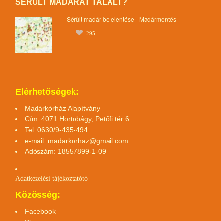
SÉRÜLT MADARAT TALÁLT?
Sérült madár bejelentése - Madármentés
295
Elérhetőségek:
Madárkórház Alapítvány
Cím: 4071 Hortobágy, Petőfi tér 6.
Tel: 0630/9-435-494
e-mail:
madarkorhaz@gmail.com
Adószám: 18557899-1-09
Adatkezelési tájékoztató
tó
Közösség:
Facebook