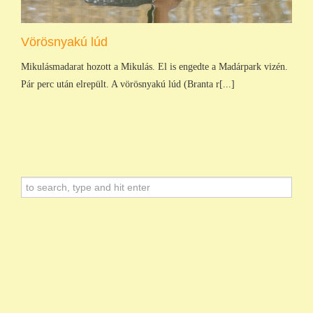
Vörösnyakú lúd
Mikulásmadarat hozott a Mikulás. El is engedte a Madárpark vizén.
Pár perc után elrepült. A vörösnyakú lúd (Branta r[...]