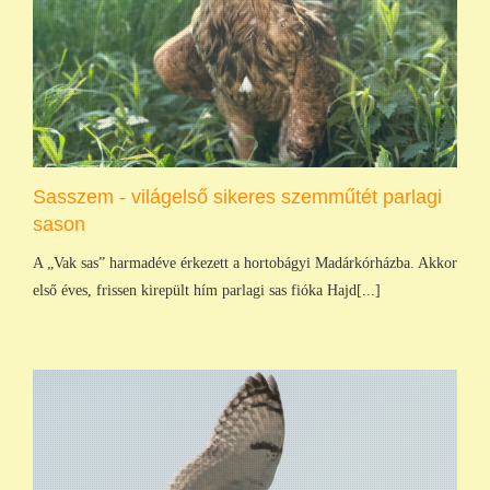
Sasszem - világelső sikeres szemműtét parlagi
sason
A „Vak sas” harmadéve érkezett a hortobágyi Madárkórházba. Akkor
első éves, frissen kirepült hím parlagi sas fióka Hajd[...]