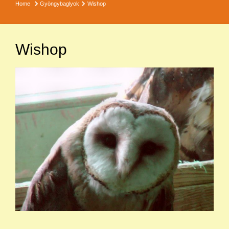
Home
Gyöngybaglyok
Wishop
Wishop