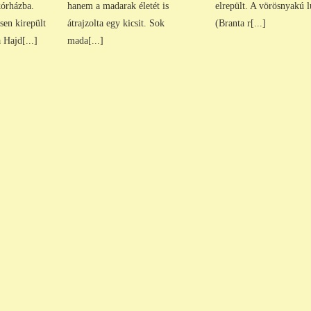
órházba.
hanem a madarak életét is
elrepült. A vörösnyakú 
sen kirepült
átrajzolta egy kicsit. Sok
(Branta r[...]
 Hajd[...]
mada[...]