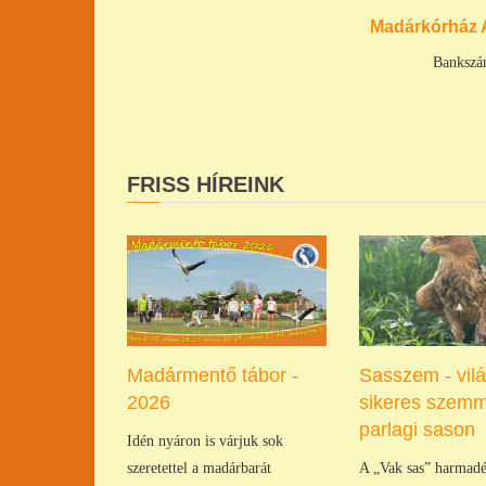
Madárkórház 
Bankszá
FRISS HÍREINK
Madármentő tábor -
Sasszem - vil
2026
sikeres szemm
parlagi sason
Idén nyáron is várjuk sok
szeretettel a madárbarát
A „Vak sas” harmadé