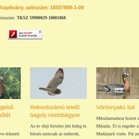
Alapítvány, adószám:
18557899-1-09
mlaszám:
TKSZ
59900029-10001868
ágelső
Rekordszámú telelő
Vörösnyakú lúd
űtét
bagoly Hortobágyon
Mikulásmadarat hozott 
Az év eleji hirtelen jött hideg és
Mikulás. El is engedte a
ve érkezett
hóesés nemcsak az emberek,
Madárpark vizén. Pár pe