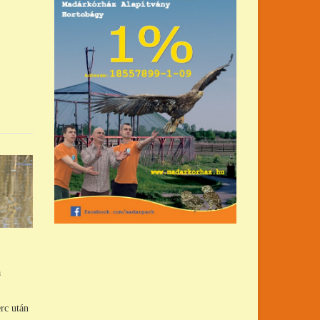
a
rc után