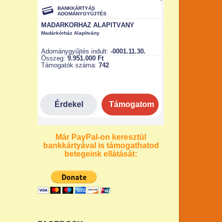
Már PayPal-on keresztül
bankkártyával is támogathatod
betegeink ellátását: