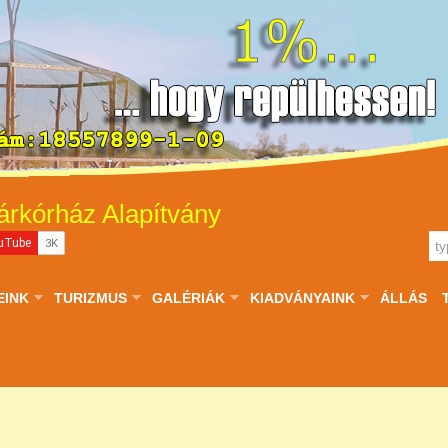
árkórház Alapítvány
EINK
TURIZMUS
GALÉRIÁK
KIADVÁNYAINK
ÁLLÁS