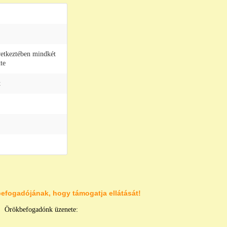
etkeztében mindkét
tte
t
efogadójának, hogy támogatja ellátását!
Örökbefogadónk üzenete: