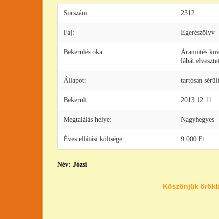
Sorszám:
2312
Faj:
Egerészölyv
Bekerülés oka:
Áramütés köv
lábát elveszte
Állapot:
tartósan sérül
Bekerült:
2013.12.11
Megtalálás helye:
Nagyhegyes
Éves ellátási költsége:
9 000 Ft
Név: Józsi
Köszönjük örökb