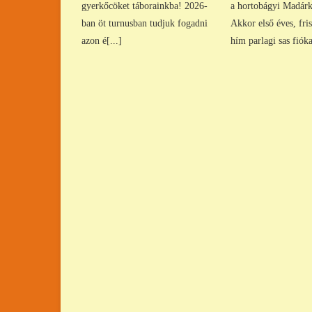
gyerkőcöket táborainkba! 2026-
a hortobágyi Madárk
ban öt turnusban tudjuk fogadni
Akkor első éves, fris
azon é[...]
hím parlagi sas fióka