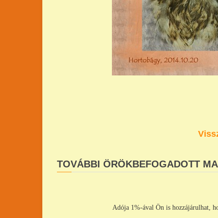
Viss
TOVÁBBI ÖRÖKBEFOGADOTT M
Adója 1%-ával Ön is hozzájárulhat, h