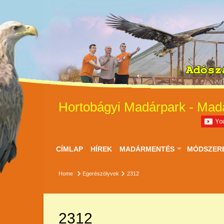
Hortobágyi Madárpark - Mad
CÍMLAP
HÍREK
MADÁRMENTÉS
MÓDSZER
Home
Egerészölyvek
2312
2312