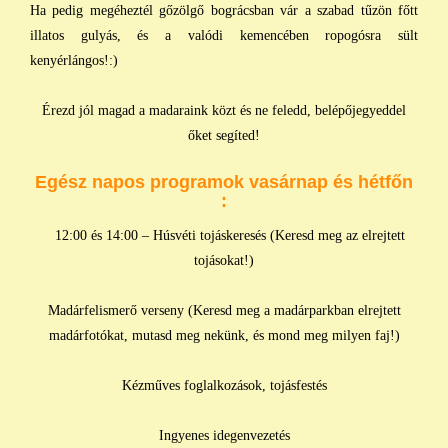
Ha pedig megéheztél gőzölgő bográcsban vár a szabad tűzön főtt
illatos gulyás, és a valódi kemencében ropogósra sült
kenyérlángos!:)
Érezd jól magad a madaraink közt és ne feledd, belépőjegyeddel
őket segíted!
Egész napos programok vasárnap és hétfőn
:
12:00 és 14:00 – Húsvéti tojáskeresés (Keresd meg az elrejtett
tojásokat!)
Madárfelismerő verseny (Keresd meg a madárparkban elrejtett
madárfotókat, mutasd meg nekünk, és mond meg milyen faj!)
Kézműves foglalkozások, tojásfestés
Ingyenes idegenvezetés