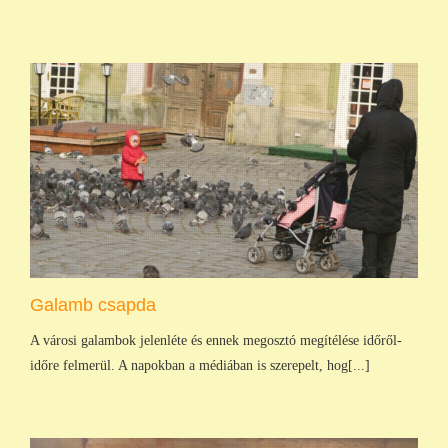
Galamb csapda
A városi galambok jelenléte és ennek megosztó megítélése időről-
időre felmerül. A napokban a médiában is szerepelt, hog[...]