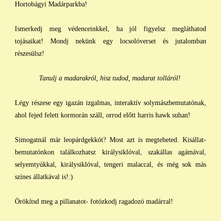
Hortobágyi Madárparkba!
Ismerkedj meg védenceinkkel, ha jól figyelsz megláthatod
tojásaikat! Mondj nekünk egy locsolóverset és jutalomban
részesülsz!
Tanulj a madarakról, hisz tudod, madarat tolláról!
Légy részese egy igazán izgalmas, interaktív solymászbemutatónak,
ahol fejed felett kormorán száll, orrod előtt harris hawk suhan!
Simogatnál már leopárdgekkót? Most azt is megteheted. Kisállat-
bemutatónkon találkozhatsz királysiklóval, szakállas agámával,
selyemtyúkkal, királysiklóval, tengeri malaccal, és még sok más
színes állatkával is!:)
Örökítsd meg a pillanatot- fotózkodj ragadozó madárral!