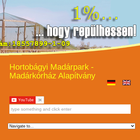
Hortobágyi Madárpark -
Madárkórház Alapítvány