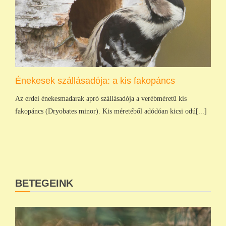
Énekesek szállásadója: a kis fakopáncs
Az erdei énekesmadarak apró szállásadója a verébméretű kis
fakopáncs (Dryobates minor). Kis méretéből adódóan kicsi odú[...]
BETEGEINK