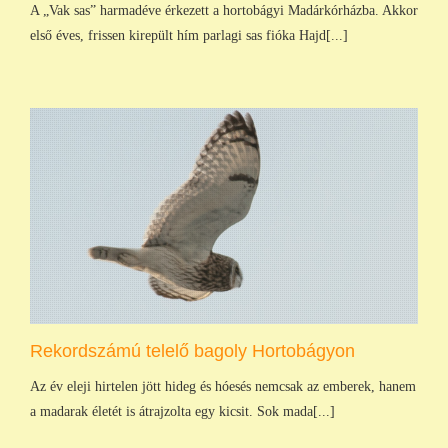
A „Vak sas” harmadéve érkezett a hortobágyi Madárkórházba. Akkor
első éves, frissen kirepült hím parlagi sas fióka Hajd[...]
Rekordszámú telelő bagoly Hortobágyon
Az év eleji hirtelen jött hideg és hóesés nemcsak az emberek, hanem
a madarak életét is átrajzolta egy kicsit. Sok mada[...]