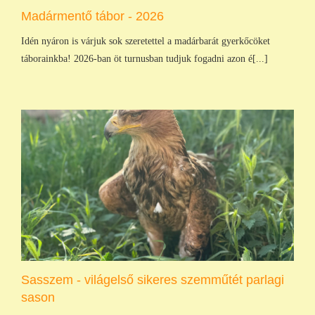
Madármentő tábor - 2026
Idén nyáron is várjuk sok szeretettel a madárbarát gyerkőcöket
táborainkba! 2026-ban öt turnusban tudjuk fogadni azon é[...]
Sasszem - világelső sikeres szemműtét parlagi
sason