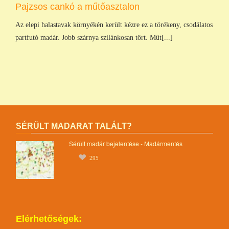
Pajzsos cankó a műtőasztalon
Az elepi halastavak környékén került kézre ez a törékeny, csodálatos
partfutó madár. Jobb szárnya szilánkosan tört. Műt[...]
SÉRÜLT MADARAT TALÁLT?
Sérült madár bejelentése - Madármentés
295
Elérhetőségek: