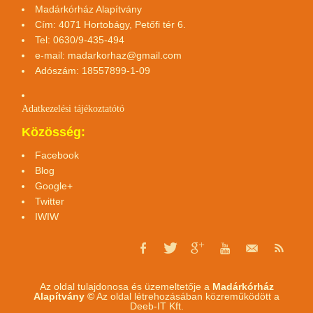
Madárkórház Alapítvány
Cím: 4071 Hortobágy, Petőfi tér 6.
Tel: 0630/9-435-494
e-mail:
madarkorhaz@gmail.com
Adószám: 18557899-1-09
Adatkezelési tájékoztató
tó
Közösség:
Facebook
Blog
Google+
Twitter
IWIW
Az oldal tulajdonosa és üzemeltetője a
Madárkórház
Alapítvány ©
Az oldal létrehozásában közreműködött a
Deeb-IT Kft.