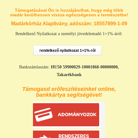
Támogatásával Ön is hozzájárulhat, hogy még több
madár kerülhessen vissza egészségesen a természetbe!
Madárkórház Alapítvány, adószám:
18557899-1-09
Rendelkező Nyilatkozat a személyi jövedelemadó 1+1%-áról:
rendelkező nyilatkozat 1+1%-ról
Bankszámlaszám:
HU50 59900029-10001868-00000000,
Takarékbank
Támogasd erőfeszítéseinket online,
bankkártya segítségével!