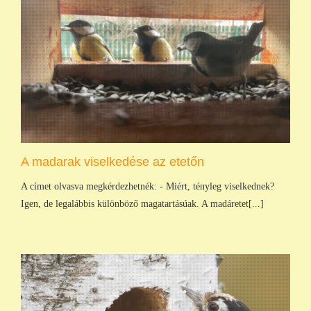
A madarak viselkedése az etetőn
A címet olvasva megkérdezhetnék: - Miért, tényleg viselkednek?
Igen, de legalábbis különböző magatartásúak. A madáretet[...]