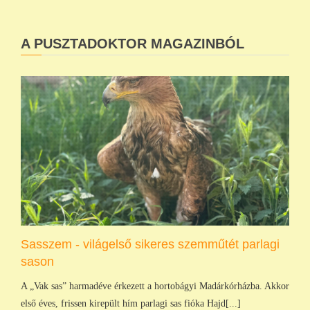
A PUSZTADOKTOR MAGAZINBÓL
Sasszem - világelső sikeres szemműtét parlagi
sason
A „Vak sas” harmadéve érkezett a hortobágyi Madárkórházba. Akkor
első éves, frissen kirepült hím parlagi sas fióka Hajd[...]