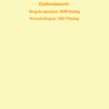
Ételkínálatunk:
Bográcsgulyás: 950Ft/adag
Kenyérlángos: 450 Ft/adag