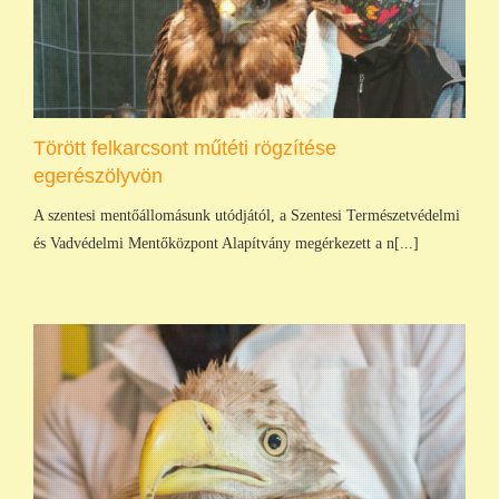
Törött felkarcsont műtéti rögzítése
egerészölyvön
A szentesi mentőállomásunk utódjától, a Szentesi Természetvédelmi
és Vadvédelmi Mentőközpont Alapítvány megérkezett a n[...]