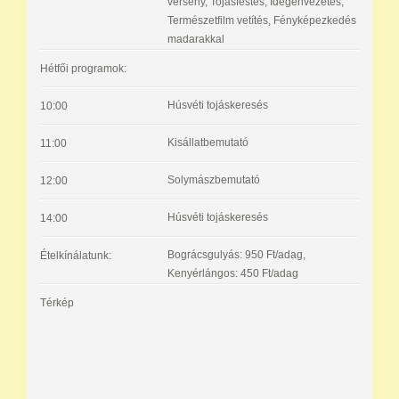
verseny, Tojásfestés, Idegenvezetés,
Természetfilm vetítés, Fényképezkedés
madarakkal
Hétfői programok:
Húsvéti tojáskeresés
10:00
Kisállatbemutató
11:00
Solymászbemutató
12:00
Húsvéti tojáskeresés
14:00
Bográcsgulyás: 950 Ft/adag,
Ételkínálatunk:
Kenyérlángos: 450 Ft/adag
Térkép