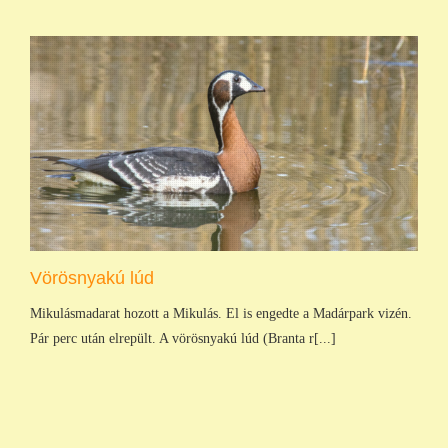
Vörösnyakú lúd
Mikulásmadarat hozott a Mikulás. El is engedte a Madárpark vizén.
Pár perc után elrepült. A vörösnyakú lúd (Branta r[...]