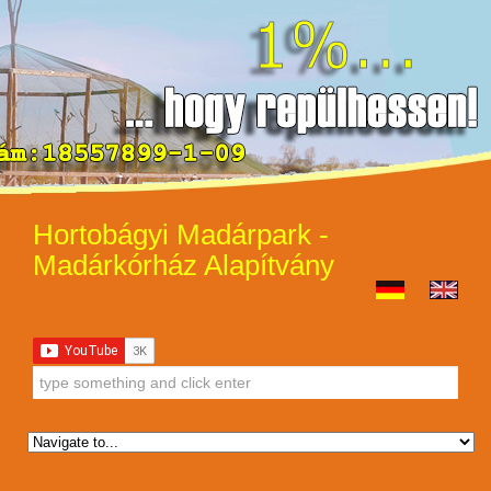
Hortobágyi Madárpark -
Madárkórház Alapítvány