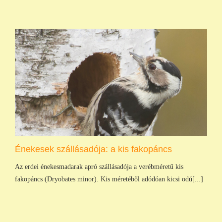
Énekesek szállásadója: a kis fakopáncs
Az erdei énekesmadarak apró szállásadója a verébméretű kis
fakopáncs (Dryobates minor). Kis méretéből adódóan kicsi odú[...]