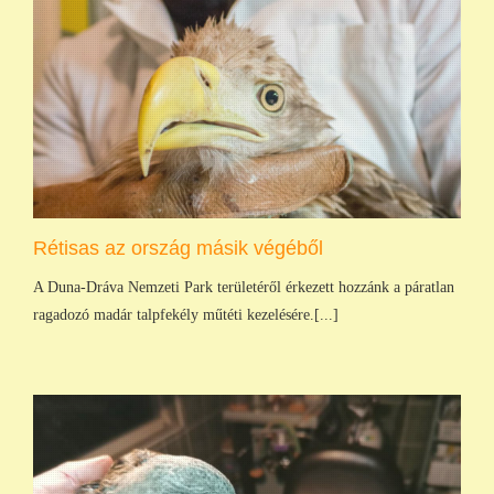
Rétisas az ország másik végéből
A Duna-Dráva Nemzeti Park területéről érkezett hozzánk a páratlan
ragadozó madár talpfekély műtéti kezelésére.[...]