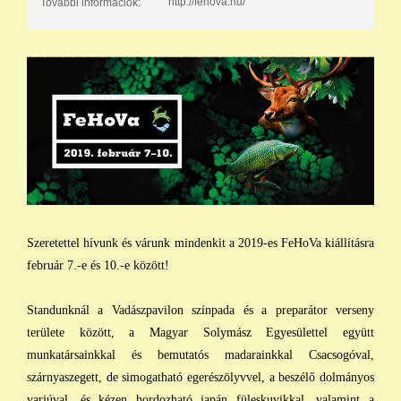
http://fehova.hu/
További információk:
Szeretettel hívunk és várunk mindenkit a 2019-es FeHoVa kiállításra
február 7.-e és 10.-e között!
Standunknál a Vadászpavilon színpada és a preparátor verseny
területe között, a Magyar Solymász Egyesülettel együtt
munkatársainkkal és bemutatós madarainkkal Csacsogóval,
szárnyaszegett, de simogatható egerészölyvvel, a beszélő dolmányos
varjúval, és kézen hordozható japán füleskuvikkal, valamint a