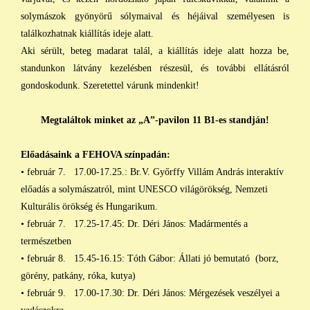
solymászok gyönyörű sólymaival és héjáival személyesen is
találkozhatnak kiállítás ideje alatt.
Aki sérült, beteg madarat talál, a kiállítás ideje alatt hozza be,
standunkon látvány kezelésben részesül, és további ellátásról
gondoskodunk. Szeretettel várunk mindenkit!
Megtaláltok minket az „A”-pavilon 11 B1-es standján!
Előadásaink a FEHOVA színpadán:
• február 7. 17.00-17.25.: Br.V. Győrffy Villám András interaktív
előadás a solymászatról, mint UNESCO világörökség, Nemzeti
Kulturális örökség és Hungarikum.
• február 7. 17.25-17.45: Dr. Déri János: Madármentés a
természetben
• február 8. 15.45-16.15: Tóth Gábor: Állati jó bemutató (borz,
görény, patkány, róka, kutya)
• február 9. 17.00-17.30: Dr. Déri János: Mérgezések veszélyei a