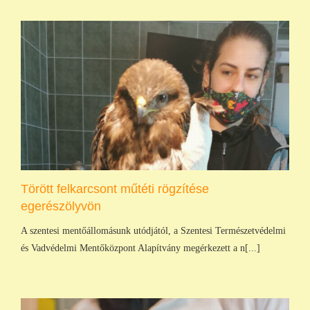
Törött felkarcsont műtéti rögzítése
egerészölyvön
A szentesi mentőállomásunk utódjától, a Szentesi Természetvédelmi
és Vadvédelmi Mentőközpont Alapítvány megérkezett a n[...]