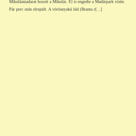
Mikulásmadarat hozott a Mikulás. El is engedte a Madárpark vizén.
Pár perc után elrepült. A vörösnyakú lúd (Branta r[...]