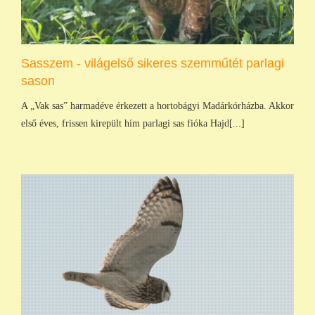
Sasszem - világelső sikeres szemműtét parlagi
sason
A „Vak sas” harmadéve érkezett a hortobágyi Madárkórházba. Akkor
első éves, frissen kirepült hím parlagi sas fióka Hajd[...]