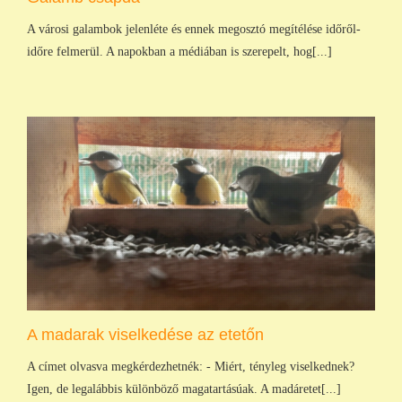
A városi galambok jelenléte és ennek megosztó megítélése időről-
időre felmerül. A napokban a médiában is szerepelt, hog[...]
A madarak viselkedése az etetőn
A címet olvasva megkérdezhetnék: - Miért, tényleg viselkednek?
Igen, de legalábbis különböző magatartásúak. A madáretet[...]