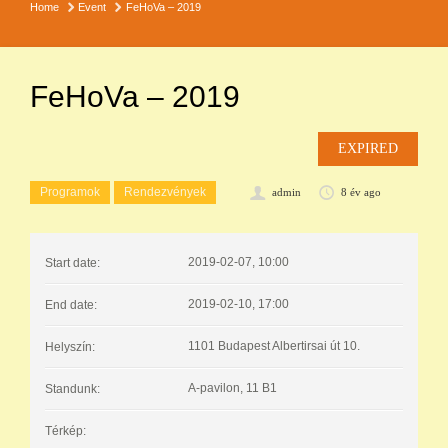
Home
Event
FeHoVa – 2019
FeHoVa – 2019
EXPIRED
Programok
Rendezvények
admin
8 év ago
2019-02-07, 10:00
Start date:
2019-02-10, 17:00
End date:
1101 Budapest Albertirsai út 10.
Helyszín:
A-pavilon, 11 B1
Standunk:
Térkép: