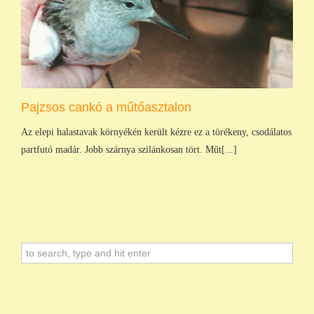
Pajzsos cankó a műtőasztalon
Az elepi halastavak környékén került kézre ez a törékeny, csodálatos
partfutó madár. Jobb szárnya szilánkosan tört. Műt[...]