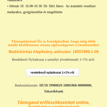
vadászokra
• február 10. 16.00-16.30: Dr. Déri János: Az áramütés veszélyei
madarakra, gyógykezelése és megelőzése
Támogatásával Ön is hozzájárulhat, hogy még több
madár kerülhessen vissza egészségesen a természetbe!
Madárkórház Alapítvány, adószám:
18557899-1-09
Rendelkező Nyilatkozat a személyi jövedelemadó 1+1%-áról:
rendelkező nyilatkozat 1+1%-ról
Bankszámlaszám:
HU50 59900029-10001868-00000000,
Takarékbank
Támogasd erőfeszítéseinket online,
bankkártya segítségével!