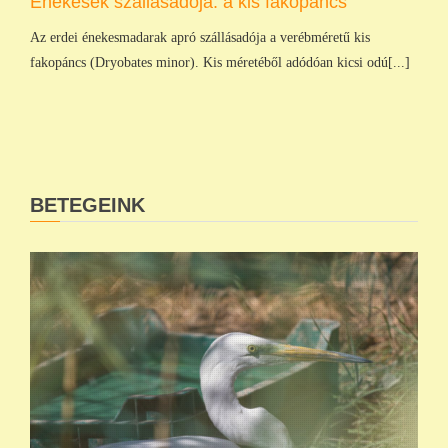
Énekesek szállásadója: a kis fakopáncs
Az erdei énekesmadarak apró szállásadója a verébméretű kis
fakopáncs (Dryobates minor). Kis méretéből adódóan kicsi odú[...]
BETEGEINK