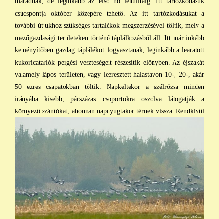
maradnak, de leginkább az első hó lehulltáig. Itt tartózkodásuk
csúcspontja október közepére tehető. Az itt tartózkodásukat a
további útjukhoz szükséges tartalékok megszerzésével töltik, mely a
mezőgazdasági területeken történő táplálkozásból áll. Itt már inkább
keményítőben gazdag táplálékot fogyasztanak, leginkább a learatott
kukoricatarlók pergési veszteségeit részesítik előnyben. Az éjszakát
valamely lápos területen, vagy leeresztett halastavon 10-, 20-, akár
50 ezres csapatokban töltik. Napkeltekor a szélrózsa minden
irányába kisebb, párszázas csoportokra oszolva látogatják a
környező szántókat, ahonnan napnyugtakor térnek
vissza. Rendkívül