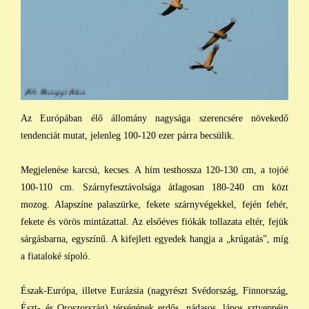
Az Európában élő állomány nagysága szerencsére növekedő
tendenciát mutat, jelenleg 100-120 ezer párra becsülik.
Megjelenése karcsú, kecses. A hím testhossza 120-130 cm, a tojóé
100-110 cm. Szárnyfesztávolsága átlagosan 180-240 cm közt
mozog. Alapszíne palaszürke, fekete szárnyvégekkel, fején fehér,
fekete és vörös mintázattal. Az elsőéves fiókák tollazata eltér, fejük
sárgásbarna, egyszínű. A kifejlett egyedek hangja a „krúgatás”, míg
a fiataloké sípoló.
Észak-Európa, illetve Eurázsia (nagyrészt Svédország, Finnország,
Észt- és Oroszország) térségének erdős, nádasos, lápos sztyeppéin