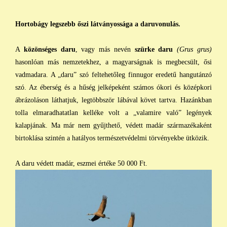
Hortobágy legszebb őszi látványossága a daruvonulás.
A
közönséges daru
, vagy más nevén
szürke daru
(Grus grus)
hasonlóan más nemzetekhez, a magyarságnak is megbecsült, ősi
vadmadara. A „daru” szó feltehetőleg finnugor eredetű hangutánzó
szó. Az éberség és a hűség jelképeként számos ókori és középkori
ábrázoláson láthatjuk, legtöbbször lábával követ tartva. Hazánkban
tolla elmaradhatatlan kelléke volt a „valamire való” legények
kalapjának. Ma már nem gyűjthető, védett madár származékaként
birtoklása szintén a hatályos természetvédelmi törvényekbe ütközik.
A daru védett madár, eszmei értéke 50 000 Ft.