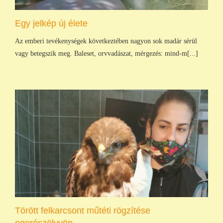
Egy jelkép új élete
Az emberi tevékenységek következtében nagyon sok madár sérül
vagy betegszik meg. Baleset, orvvadászat, mérgezés: mind-m[...]
Törött felkarcsont műtéti rögzítése
egerészölyvön