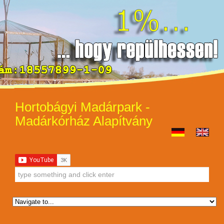
Hortobágyi Madárpark -
Madárkórház Alapítvány