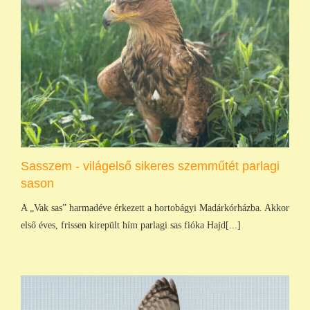
Sasszem - világelső sikeres szemműtét parlagi
sason
A „Vak sas” harmadéve érkezett a hortobágyi Madárkórházba. Akkor
első éves, frissen kirepült hím parlagi sas fióka Hajd[...]