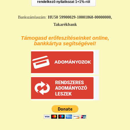
rendelkező nyilatkozat 1+1%-ról
Bankszámlaszám:
HU50 59900029-10001868-00000000,
Takarékbank
Támogasd erőfeszítéseinket online,
bankkártya segítségével!