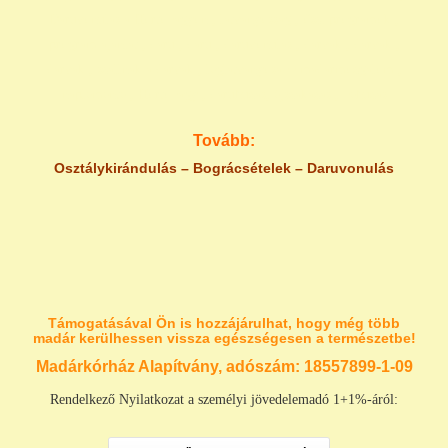
Daruvonulás a Hortobágyon , látványosság , őszi programok ,
program ajánlat , daru , daru , daruvonulás , darvak , darvak ,
darvak , szállnak a darvak , leglátványosabb madármozgalom ,
naplemente , Hortobágy , daruhúzás, éjszakázás , behúzás
Tovább:
Osztálykirándulás –
Bográcsételek
–
Daruvonulás
Támogatásával Ön is hozzájárulhat, hogy még több
madár kerülhessen vissza egészségesen a természetbe!
Madárkórház Alapítvány, adószám:
18557899-1-09
Rendelkező Nyilatkozat a személyi jövedelemadó 1+1%-áról: