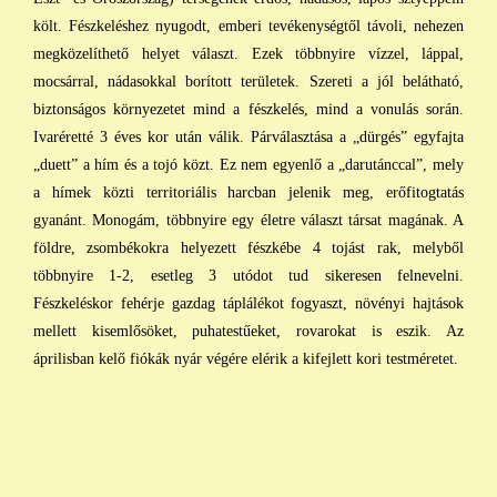
költ. Fészkeléshez nyugodt, emberi tevékenységtől távoli, nehezen
megközelíthető helyet választ. Ezek többnyire vízzel, láppal,
mocsárral, nádasokkal borított területek. Szereti a jól belátható,
biztonságos környezetet mind a fészkelés, mind a vonulás során.
Ivaréretté 3 éves kor után válik. Párválasztása a „dürgés” egyfajta
„duett” a hím és a tojó közt. Ez nem egyenlő a „darutánccal”, mely
a hímek közti territoriális harcban jelenik meg, erőfitogtatás
gyanánt. Monogám, többnyire egy életre választ társat magának. A
földre, zsombékokra helyezett fészkébe 4 tojást rak, melyből
többnyire 1-2, esetleg 3 utódot tud sikeresen felnevelni.
Fészkeléskor fehérje gazdag táplálékot fogyaszt, növényi hajtások
mellett kisemlősöket, puhatestűeket, rovarokat is eszik. Az
áprilisban kelő fiókák nyár végére elérik a kifejlett kori testméretet.