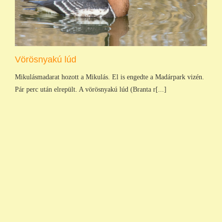
Vörösnyakú lúd
Mikulásmadarat hozott a Mikulás. El is engedte a Madárpark vizén.
Pár perc után elrepült. A vörösnyakú lúd (Branta r[...]