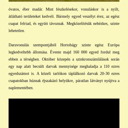
óvatos, éber madár. Mint fészkelésekor, vonuláskor is a nyílt,
átlátható területeket kedveli. Bármely egyed veszélyt érez, az egész
csapat felriad, és együtt távoznak. Megközelítésük nehézkes, szinte
lehetetlen.
Daruvonulás szempontjából Hortobágy szinte egész Európa
legkedveltebb állomása. Évente majd 160 000 egyed fordul meg
ebben a térségben. Október közepén a szinkronszámlálások során
egy nap alatt becsült darvak mennyisége meghaladja a 110 ezres
egyedszámot is. A közeli tarlókon táplálkozó darvak 20-30 ezres
csapatokban húznak éjszakázó helyükre, páratlan látványt nyújtva a
naplementében.