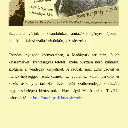
Szeretettel várjuk a kirándulókat, átutazókat igényes, újonnan
kialakított falusi szálláshelyünkön, a Sasfészekben!
Csendes, nyugodt környezetben, a Madárpark területén, 3 db
kétszemélyes, franciaágyas tetőtéri szoba pusztára néző kilátással
szolgálja a vendégek kényelmét. A szobák saját zuhanyzóval és
mellék-helységgel rendelkeznek, az épülethez külön parkoló és
közös teakonyha tartozik. Ezen felül szállóvendégeink részére
ingyenes belépést biztosítunk a Hortobágyi Madárparkba. További
információ itt:
http://madarpark.hu/sasfeszek/
daru , darvak , daruvonulás , programok , Hortobágy Hortobágyi
Nemzeti Park , vonulás , madár , költöző madarak , madár ,
természet , puszta , kirándulás , túra , természetvédelem ,
programok , program , nemzeti park , látványosság , turizmus ,