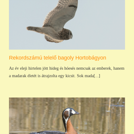
Rekordszámú telelő bagoly Hortobágyon
Az év eleji hirtelen jött hideg és hóesés nemcsak az emberek, hanem
a madarak életét is átrajzolta egy kicsit. Sok mada[...]