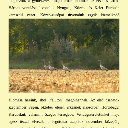
megkezdik a gyülekezést, majd útnak indulnak az első csapatok.
Három vonulási útvonaluk Nyugat-, Közép- és Kelet Európán
keresztül vezet. Közép-európai útvonaluk egyik
kiemelkedő
állomása hazánk, ahol „félúton” megpihennek. Az első csapatok
szeptember végén, október elején érkeznek elsősorban Hortobágy,
Kardoskút, valamint Szeged térségébe. Vendégszeretetünket majd
egész ősszel élvezik, a legutolsó csapatok november közepéig