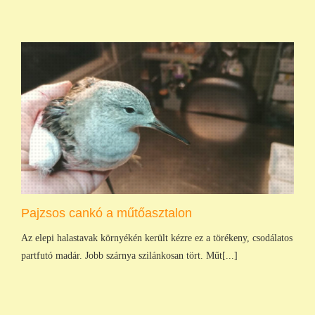
Pajzsos cankó a műtőasztalon
Az elepi halastavak környékén került kézre ez a törékeny, csodálatos
partfutó madár. Jobb szárnya szilánkosan tört. Műt[...]