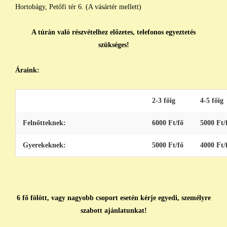
Hortobágy, Petőfi tér 6. (A vásártér mellett)
A túrán való részvételhez előzetes, telefonos egyeztetés
szükséges!
Áraink:
2-3 főig
4-5 főig
Felnőtteknek:
6000 Ft/fő
5000 Ft/
Gyerekeknek:
5000 Ft/fő
4000 Ft/
6 fő fölött, vagy nagyobb csoport esetén kérje egyedi, személyre
szabott ajánlatunkat!