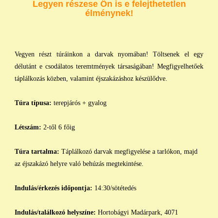
Legyen részese Ön is e felejthetetlen
élménynek!
Vegyen részt túráinkon a darvak nyomában! Töltsenek el egy
délutánt e csodálatos teremtmények társaságában! Megfigyelhetőek
táplálkozás közben, valamint éjszakázáshoz készülődve.
Túra típusa:
terepjárós + gyalog
Létszám:
2-től 6 főig
Túra tartalma:
Táplálkozó darvak megfigyelése a tarlókon, majd
az éjszakázó helyre való behúzás megtekintése.
Indulás/érkezés időpontja:
14:30/sötétedés
Indulás/találkozó helyszíne:
Hortobágyi Madárpark, 4071