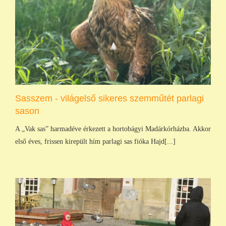
Sasszem - világelső sikeres szemműtét parlagi
sason
A „Vak sas” harmadéve érkezett a hortobágyi Madárkórházba. Akkor
első éves, frissen kirepült hím parlagi sas fióka Hajd[...]