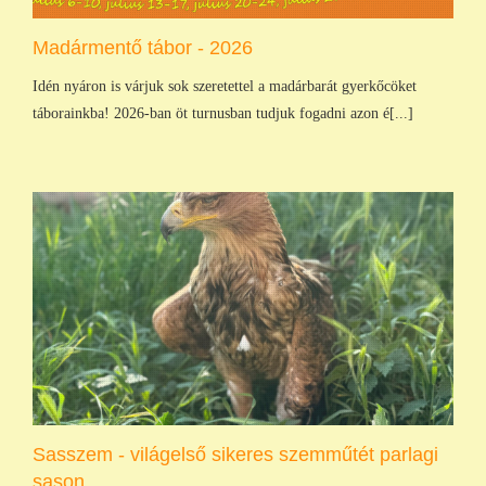
Madármentő tábor - 2026
Idén nyáron is várjuk sok szeretettel a madárbarát gyerkőcöket
táborainkba! 2026-ban öt turnusban tudjuk fogadni azon é[...]
Sasszem - világelső sikeres szemműtét parlagi
sason