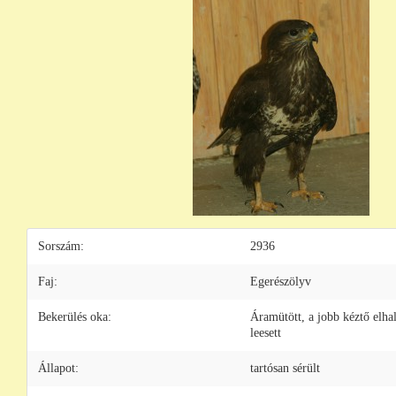
Sorszám:
2936
Faj:
Egerészölyv
Bekerülés oka:
Áramütött, a jobb kéztő elhal
leesett
Állapot:
tartósan sérült