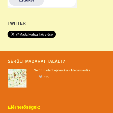
TWITTER
SÉRÜLT MADARAT TALÁLT?
Sérült madár bejelentése - Madármentés
295
Elérhetőségek: