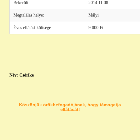
Bekerült:
2014.11.08
Megtalálás helye:
Mályi
Éves ellátási költsége:
9 000 Ft
Név:
Csőrike
Köszönjük örökbefogadójának, hogy támogatja
ellátását!