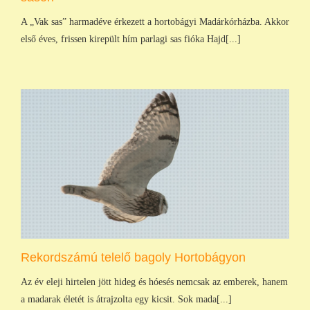
A „Vak sas” harmadéve érkezett a hortobágyi Madárkórházba. Akkor
első éves, frissen kirepült hím parlagi sas fióka Hajd[...]
Rekordszámú telelő bagoly Hortobágyon
Az év eleji hirtelen jött hideg és hóesés nemcsak az emberek, hanem
a madarak életét is átrajzolta egy kicsit. Sok mada[...]