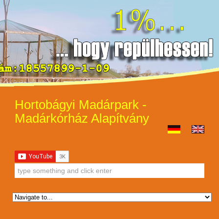
Hortobágyi Madárpark -
Madárkórház Alapítvány