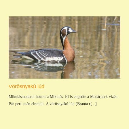
Vörösnyakú lúd
Mikulásmadarat hozott a Mikulás. El is engedte a Madárpark vizén.
Pár perc után elrepült. A vörösnyakú lúd (Branta r[...]