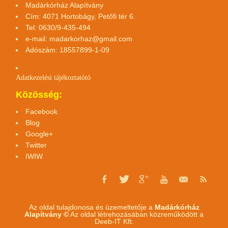
Madárkórház Alapítvány
Cím: 4071 Hortobágy, Petőfi tér 6.
Tel: 0630/9-435-494
e-mail:
madarkorhaz@gmail.com
Adószám: 18557899-1-09
Adatkezelési tájékoztató
tó
Közösség:
Facebook
Blog
Google+
Twitter
IWIW
Az oldal tulajdonosa és üzemeltetője a
Madárkórház
Alapítvány ©
Az oldal létrehozásában közreműködött a
Deeb-IT Kft.