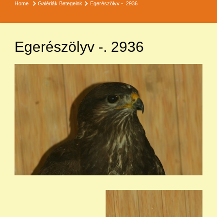
Home
Galériák
Betegeink
Egerészölyv -. 2936
Egerészölyv -. 2936