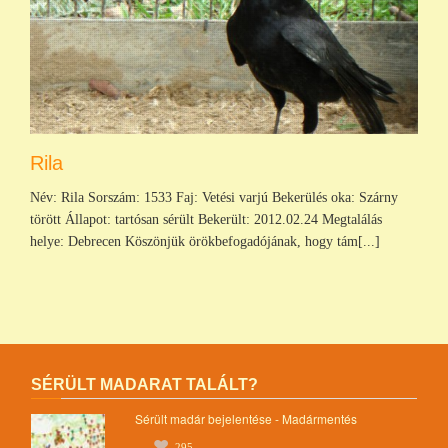
Rila
Név: Rila Sorszám: 1533 Faj: Vetési varjú Bekerülés oka: Szárny
törött Állapot: tartósan sérült Bekerült: 2012.02.24 Megtalálás
helye: Debrecen Köszönjük örökbefogadójának, hogy tám[...]
SÉRÜLT MADARAT TALÁLT?
Sérült madár bejelentése - Madármentés
295