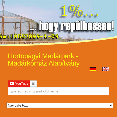
Hortobágyi Madárpark -
Madárkórház Alapítvány