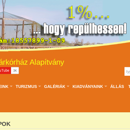
árkórház Alapítvány
EINK
TURIZMUS
GALÉRIÁK
KIADVÁNYAINK
ÁLLÁS
POK