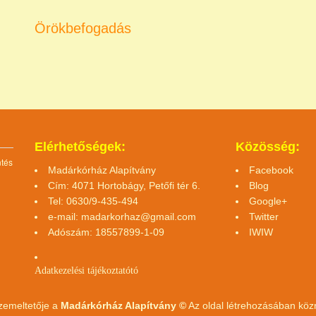
Örökbefogadás
Elérhetőségek:
Közösség:
ntés
Madárkórház Alapítvány
Facebook
Cím: 4071 Hortobágy, Petőfi tér 6.
Blog
Tel: 0630/9-435-494
Google+
e-mail:
madarkorhaz@gmail.com
Twitter
Adószám: 18557899-1-09
IWIW
Adatkezelési tájékoztató
tó
zemeltetője a
Madárkórház Alapítvány ©
Az oldal létrehozásában kö