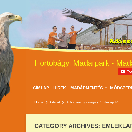
Hortobágyi Madárpark - Mad
CÍMLAP
HÍREK
MADÁRMENTÉS
MÓDSZER
Home
Galériák
Archive by category "Emléklapok"
CATEGORY ARCHIVES: EMLÉKLA