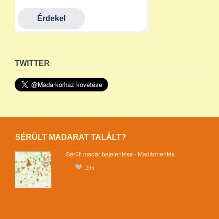
TWITTER
SÉRÜLT MADARAT TALÁLT?
Sérült madár bejelentése - Madármentés
295