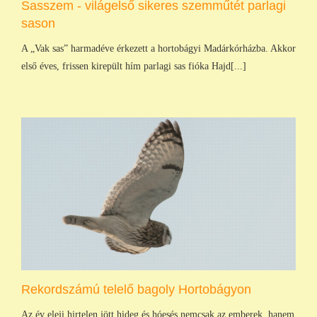
Sasszem - világelső sikeres szemműtét parlagi
sason
A „Vak sas” harmadéve érkezett a hortobágyi Madárkórházba. Akkor
első éves, frissen kirepült hím parlagi sas fióka Hajd[...]
Rekordszámú telelő bagoly Hortobágyon
Az év eleji hirtelen jött hideg és hóesés nemcsak az emberek, hanem