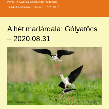
Home
Galériák
Videók
A hét madárdala
A hét madárdala: Gólyatöcs – 2020.08.31
A hét madárdala: Gólyatöcs
– 2020.08.31