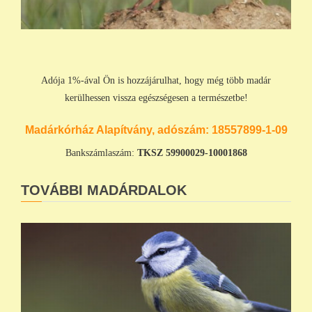
Adója 1%-ával Ön is hozzájárulhat, hogy még több madár
kerülhessen vissza egészségesen a természetbe!
Madárkórház Alapítvány, adószám:
18557899-1-09
Bankszámlaszám:
TKSZ
59900029-10001868
TOVÁBBI MADÁRDALOK