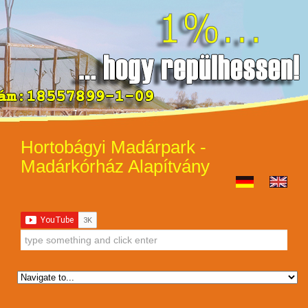
Hortobágyi Madárpark -
Madárkórház Alapítvány