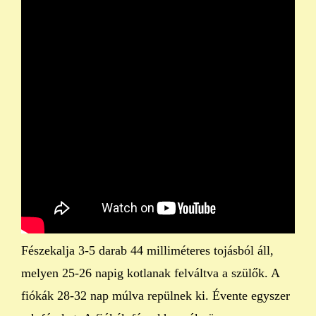
Fészekalja 3-5 darab 44 milliméteres tojásból áll,
melyen 25-26 napig kotlanak felváltva a szülők. A
fiókák 28-32 nap múlva repülnek ki. Évente egyszer