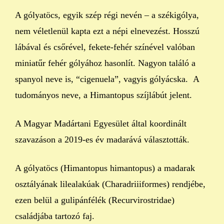
A gólyatöcs, egyik szép régi nevén – a székigólya,
nem véletlenül kapta ezt a népi elnevezést. Hosszú
lábával és csőrével, fekete-fehér színével valóban
miniatűr fehér gólyához hasonlít. Nagyon találó a
spanyol neve is, “cigenuela”, vagyis gólyácska. A
tudományos neve, a Himantopus szíjlábút jelent.
A Magyar Madártani Egyesület által koordinált
szavazáson a 2019-es év madarává választották.
A gólyatöcs (Himantopus himantopus) a madarak
osztályának lilealakúak (Charadriiiformes) rendjébe,
ezen belül a gulipánfélék (Recurvirostridae)
családjába tartozó faj.