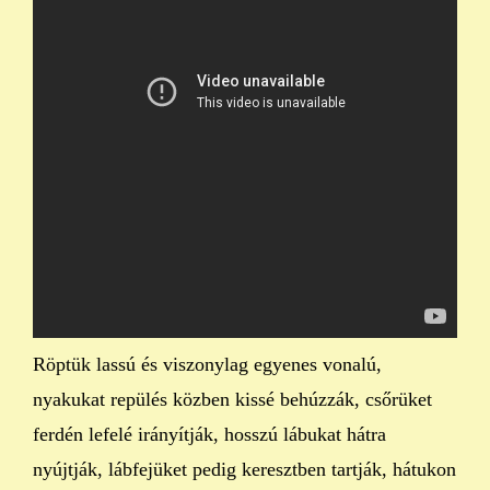
Röptük lassú és viszonylag egyenes vonalú,
nyakukat repülés közben kissé behúzzák, csőrüket
ferdén lefelé irányítják, hosszú lábukat hátra
nyújtják, lábfejüket pedig keresztben tartják, hátukon