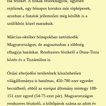
rak fészket. A fiókák fészekhagyók, ügyesen
rejtőznek, egy hónapos korukra már röpképesek,
azonban a fiatalok jellemzően még később is a
szülőkhöz közel maradnak.
Március-október hónapokban tartózkodik
Magyarországon, de augusztusban a többség
elhagyja hazánkat. Rendszeres fészkelő a Duna-Tisza
közén és a Tiszántúlon is.
Óriási elterjedési területének köszönhetően
világállománya is hatalmas, 450-780 ezer egyedre
becsülhető, ebből az európai állomány mintegy 108-
151 ezer egyed (54-75 ezer pár). Magyarországon
rendszeres fészkelő, a költőpárok száma az adott év