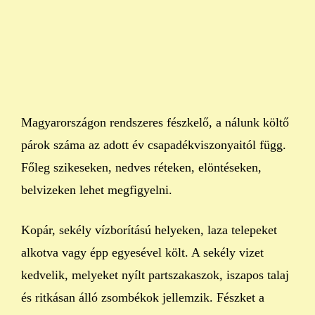
Magyarországon rendszeres fészkelő, a nálunk költő
párok száma az adott év csapadékviszonyaitól függ.
Főleg szikeseken, nedves réteken, elöntéseken,
belvizeken lehet megfigyelni.
Kopár, sekély vízborítású helyeken, laza telepeket
alkotva vagy épp egyesével költ. A sekély vizet
kedvelik, melyeket nyílt partszakaszok, iszapos talaj
és ritkásan álló zsombékok jellemzik. Fészket a