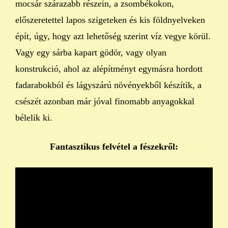
mocsár szárazabb részein, a zsombékokon,
előszeretettel lapos szigeteken és kis földnyelveken
épít, úgy, hogy azt lehetőség szerint víz vegye körül.
Vagy egy sárba kapart gödör, vagy olyan
konstrukció, ahol az alépítményt egymásra hordott
fadarabokból és lágyszárú növényekből készítik, a
csészét azonban már jóval finomabb anyagokkal
bélelik ki.
Fantasztikus felvétel a fészekről: