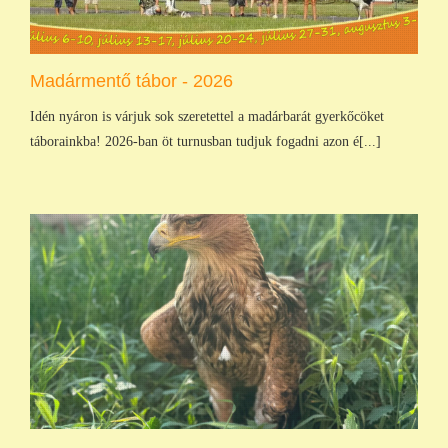
Madármentő tábor - 2026
Idén nyáron is várjuk sok szeretettel a madárbarát gyerkőcöket
táborainkba! 2026-ban öt turnusban tudjuk fogadni azon é[...]