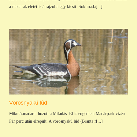
a madarak életét is átrajzolta egy kicsit. Sok mada[...]
Vörösnyakú lúd
Mikulásmadarat hozott a Mikulás. El is engedte a Madárpark vizén.
Pár perc után elrepült. A vörösnyakú lúd (Branta r[...]