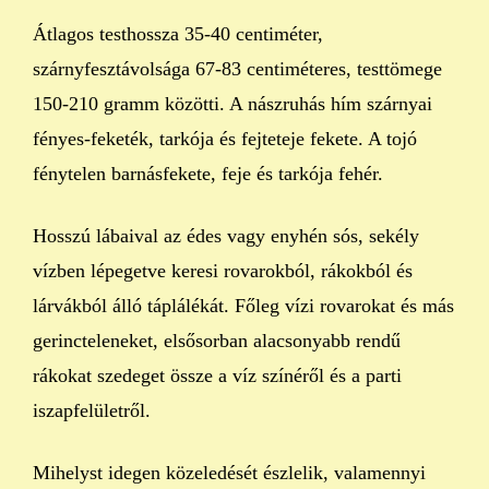
Átlagos testhossza 35-40 centiméter,
szárnyfesztávolsága 67-83 centiméteres, testtömege
150-210 gramm közötti. A nászruhás hím szárnyai
fényes-feketék, tarkója és fejteteje fekete. A tojó
fénytelen barnásfekete, feje és tarkója fehér.
Hosszú lábaival az édes vagy enyhén sós, sekély
vízben lépegetve keresi rovarokból, rákokból és
lárvákból álló táplálékát. Főleg vízi rovarokat és más
gerincteleneket, elsősorban alacsonyabb rendű
rákokat szedeget össze a víz színéről és a parti
iszapfelületről.
Mihelyst idegen közeledését észlelik, valamennyi