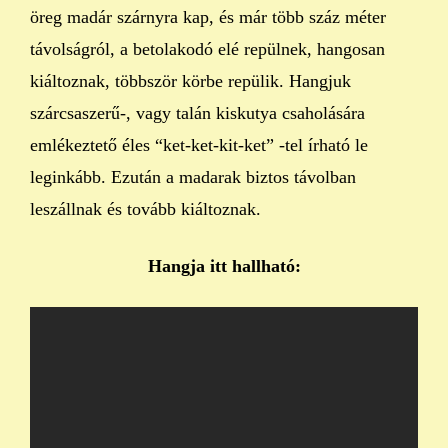
öreg madár szárnyra kap, és már több száz méter
távolságról, a betolakodó elé repülnek, hangosan
kiáltoznak, többször körbe repülik. Hangjuk
szárcsaszerű-, vagy talán kiskutya csaholására
emlékeztető éles “ket-ket-kit-ket” -tel írható le
leginkább. Ezután a madarak biztos távolban
leszállnak és tovább kiáltoznak.
Hangja itt hallható: